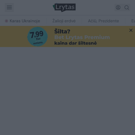
Karas Ukrainoje
Žalioji erdvė
Ačiū, Prezidente
E