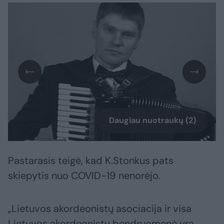
Daugiau nuotraukų (2)
Pastarasis teigė, kad K.Stonkus pats
skiepytis nuo COVID-19 nenorėjo.
„Lietuvos akordeonistų asociacija ir visa
Lietuvos akordeonistų bendruomenė yra