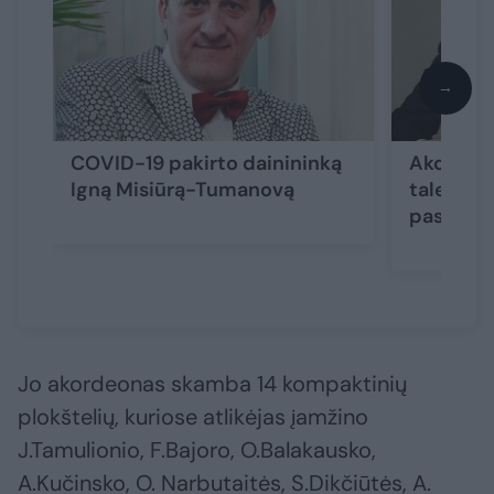
→
COVID-19 pakirto dainininką
Akordeon
Igną Misiūrą-Tumanovą
talenting
pasaulio
Jo akordeonas skamba 14 kompaktinių
plokštelių, kuriose atlikėjas įamžino
J.Tamulionio, F.Bajoro, O.Balakausko,
A.Kučinsko, O. Narbutaitės, S.Dikčiūtės, A.