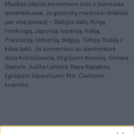
Muzikas plačiai koncertavo solo ir įvairiuose
ansambliuose. Jo gastrolių maršrutai driekėsi
per visą pasaulį – Baltijos šalis, Kiniją,
Honkongą, Japoniją, Ispaniją, Italiją,
Prancūziją, Vokietiją, Belgiją, Turkiją, Rusiją ir
kitas šalis. Jis koncertavo su dainininkais
Asta Krikščiūnaite, Virgilijumi Noreika, Gintare
Skeryte, Judita Leitaite, Rasa Rapalyte,
Egidijumi Sipavičiumi, M.K. Čiurlionio
kvartetu.