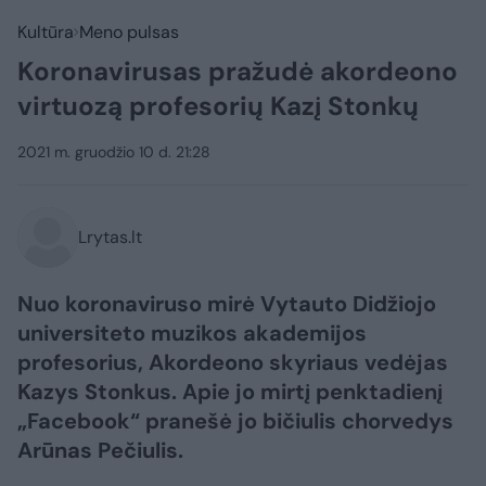
Kultūra
Meno pulsas
Koronavirusas pražudė akordeono
virtuozą profesorių Kazį Stonkų
2021 m. gruodžio 10 d. 21:28
Lrytas.lt
Nuo koronaviruso mirė Vytauto Didžiojo
universiteto muzikos akademijos
profesorius, Akordeono skyriaus vedėjas
Kazys Stonkus. Apie jo mirtį penktadienį
„Facebook“ pranešė jo bičiulis chorvedys
Arūnas Pečiulis.