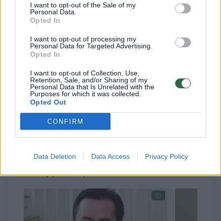
I want to opt-out of the Sale of my
Personal Data.
Opted In
Akordeonininkas įrašė muziką net 65
I want to opt-out of processing my
Personal Data for Targeted Advertising.
spektakliams, sukurtą įvairių kompozitorių,
Opted In
tarp jų – B.Kutavičiaus, A.Martinaičio,
I want to opt-out of Collection, Use,
Retention, Sale, and/or Sharing of my
G.Puskunigio, pats sukūrė ir įgrojo muziką
Personal Data that Is Unrelated with the
Purposes for which it was collected.
A.Griškevičiaus filmui „Mikališkių stebuklai“,
Opted Out
rodytam Niujorke, San Franciske, Tokijuje,
CONFIRM
Berlyne.
Data Deletion
Data Access
Privacy Policy
Susiję straipsniai