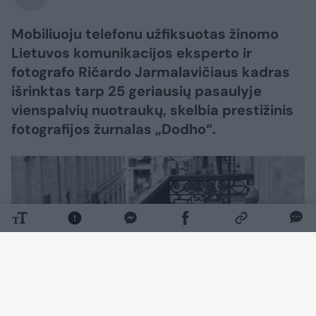
Mobiliuoju telefonu užfiksuotas žinomo
Lietuvos komunikacijos eksperto ir
fotografo Ričardo Jarmalavičiaus kadras
išrinktas tarp 25 geriausių pasaulyje
vienspalvių nuotraukų, skelbia prestižinis
fotografijos žurnalas „Dodho“.