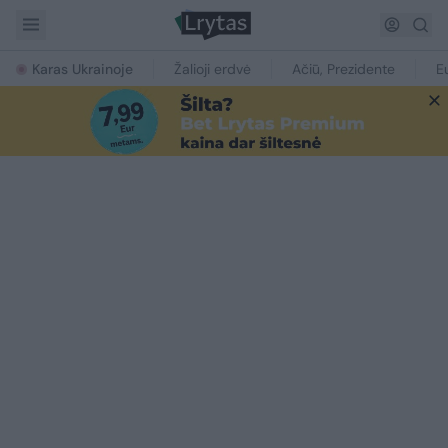
Karas Ukrainoje
Žalioji erdvė
Ačiū, Prezidente
E