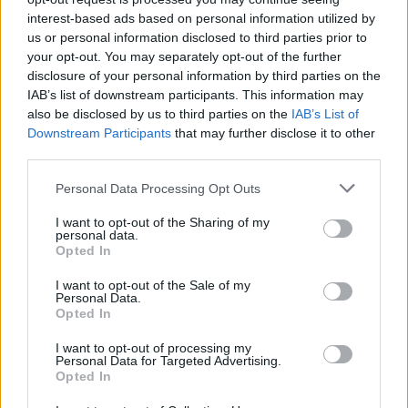
Kartu su tarybos nariais to ir sieksime. Kas
interest-based ads based on personal information utilized by
geriau nei profesionalūs klasikinės muzikos
us or personal information disclosed to third parties prior to
your opt-out. You may separately opt-out of the further
atstovai sugeba perprasti šio žanro
disclosure of your personal information by third parties on the
subtilybes ir savo išmanymą
IAB’s list of downstream participants. This information may
also be disclosed by us to third parties on the
IAB’s List of
panaudoti darydami įtaką programų
Downstream Participants
that may further disclose it to other
sudarymui“, – sakė kompozitorė.
third parties.
Personal Data Processing Opt Outs
Įvairių žanrų ir stiliaus muziką atliekančio
I want to opt-out of the Sharing of my
orkestro „Trimitas“ (dabartinio Lietuvos
personal data.
Opted In
simfoninio pučiamųjų orkestro) buvęs
I want to opt-out of the Sale of my
vadovas D.Staponkus reikšminga darbo
Personal Data.
Opted In
patirtimi dalysis formuojant Klaipėdos brass
kvinteto meninę veiklą.
I want to opt-out of processing my
Personal Data for Targeted Advertising.
Opted In
„Esu neabejingas Klaipėdos miestui. Dar