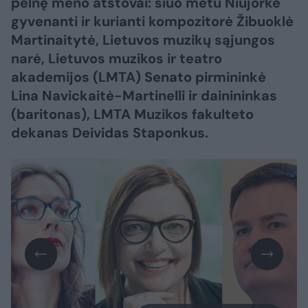
pelnę meno atstovai: šiuo metu Niujorke
gyvenanti ir kurianti kompozitorė Žibuoklė
Martinaitytė, Lietuvos muzikų sąjungos
narė, Lietuvos muzikos ir teatro
akademijos (LMTA) Senato pirmininkė
Lina Navickaitė-Martinelli ir dainininkas
(baritonas), LMTA Muzikos fakulteto
dekanas Deividas Staponkus.