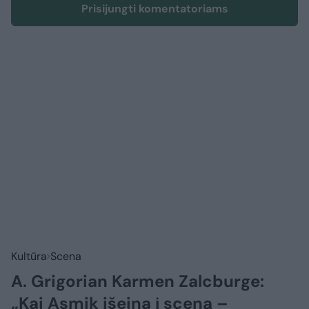
Prisijungti komentatoriams
Kultūra
Scena
A. Grigorian Karmen Zalcburge:
„Kai Asmik išeina į sceną –