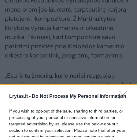
Lietuvos Respublikos Vyriausybės kultūros ir
meno premijos laureatė, tarptautinę karjerą
plėtojanti kompozitorė. Ž.Martinaitytės
kūryboje vyrauja kamerinė ir orkestrinė
muzika. Tikimasi, kad kompozitorė savo
patirtimi prisidės prie Klaipėdos kamerinio
orkestro koncertinių programų formavimo.
„Esu iš tų žmonių, kurie noriai reaguoja į
gyvenimo pasiūlytas naujoves ir iššūkius. Tad
sulaukusi pasiūlymo tapti meno tarybos nare,
Lrytas.lt -
Do Not Process My Personal Information
gana greitai sutikau. Manau, kad meno taryba
turi užtikrinti aukštos, profesionalios kokybės
If you wish to opt-out of the sale, sharing to third parties, or
processing of your personal or sensitive information for
kultūrinę pasiūlą koncertų salėje.
targeted advertising by us, please use the below opt-out
section to confirm your selection. Please note that after your
opt-out request is processed you may continue seeing