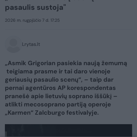
pasaulis sustoja"
2026 m. rugpjūčio 7 d. 17:25
Lrytas.lt
„Asmik Grigorian pasiekia naują žemumą
teigiama prasme ir tai daro vienoje
geriausių pasaulio scenų“, – taip dar
pernai agentūros AP korespondentas
pranešė apie lietuvių soprano iššūkį –
atlikti mecosoprano partiją operoje
„Karmen“ Zalcburgo festivalyje.