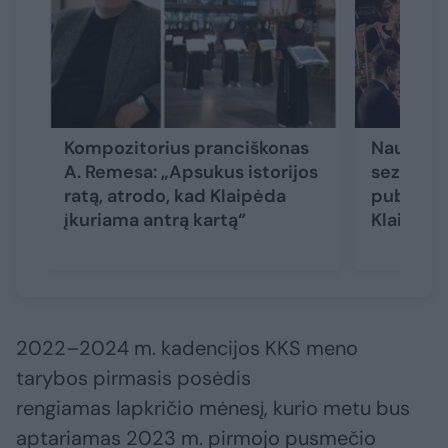
Kompozitorius pranciškonas
Naujas M
A. Remesa: „Apsukus istorijos
sezonas:
ratą, atrodo, kad Klaipėda
publika v
įkuriama antrą kartą“
Klaipėdo
2022–2024 m. kadencijos KKS meno
tarybos pirmasis posėdis
rengiamas lapkričio mėnesį, kurio metu bus
aptariamas 2023 m. pirmojo pusmečio