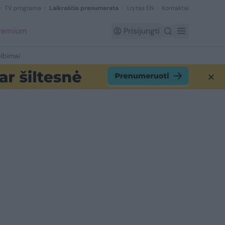
TV programa
Laikraščio prenumerata
Lrytas EN
Kontaktai
Premium
Prisijungti
lbimai