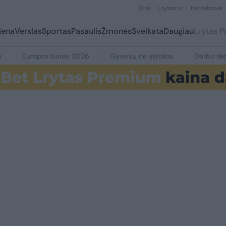
Orai
Lrytas.tv
Horoskopai
iena
Verslas
Sportas
Pasaulis
Žmonės
Sveikata
Daugiau
Lrytas 
e
Europos burės 2026
Gyvenu, ne skrolinu
Darbo ske