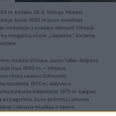
4 m. birželio 26 d. Vilniuje. Mokėsi
ykloje, kuriai 1993 m buvo suteiktas
r mokykloje ji pradėjo dainuoti Vilniaus
mų mergaičių chore „Liepaitės“, kuriame,
eistere.
vimo mokėsi Vilniaus Juozo Tallat-Kelpšos
loje (nuo 1993 m. – Vilniaus
tuvos chorų vadovo Edmundo
ma studente, 1974 m. dalyvavo
entų konkurse Klaipėdoje. 1975 m. baigusi
 su pagyrimu, buvo priimta į Lietuvos
dabar Lietuvos muzikos ir teatro
mo katedros e. prof. pareigas Klemenso