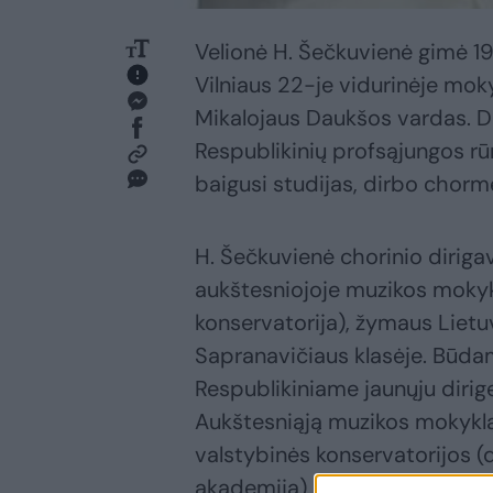
Velionė H. Šečkuvienė gimė 195
Vilniaus 22-je vidurinėje mok
Mikalojaus Daukšos vardas. Da
Respublikinių profsąjungos rū
baigusi studijas, dirbo chorm
H. Šečkuvienė chorinio diriga
aukštesniojoje muzikos mokyk
konservatorija), žymaus Lie
Sapranavičiaus klasėje. Būda
Respublikiniame jaunųju dirig
Aukštesniąją muzikos mokyklą
valstybinės konservatorijos (
akademija) Chorinio dirigavi