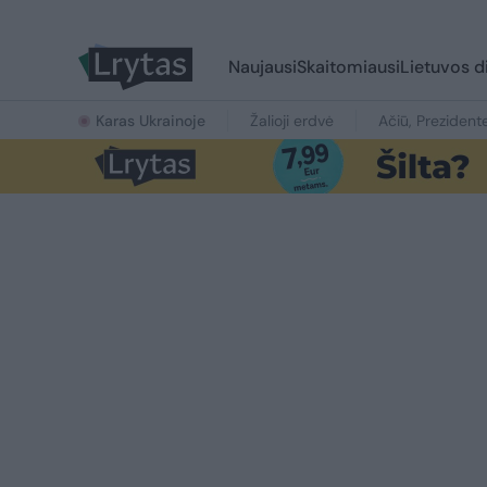
Naujausi
Skaitomiausi
Lietuvos d
Karas Ukrainoje
Žalioji erdvė
Ačiū, Prezident