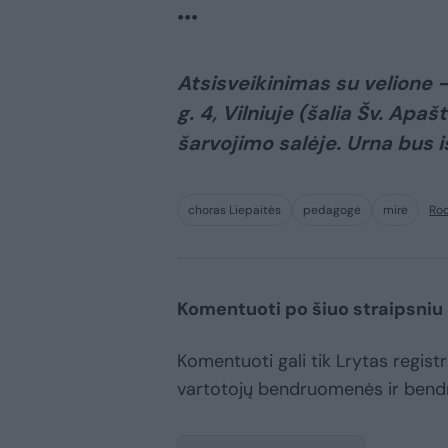
•••
Atsisveikinimas su velione –
g. 4, Vilniuje (šalia Šv. Apaš
šarvojimo salėje. Urna bus i
choras Liepaitės
pedagogė
mirė
Rod
Komentuoti po šiuo straipsniu
Komentuoti gali tik Lrytas registru
vartotojų bendruomenės ir bend