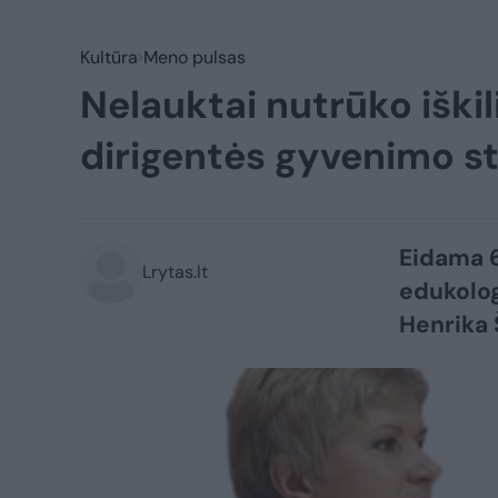
Kultūra
Meno pulsas
Nelauktai nutrūko iški
dirigentės gyvenimo s
Eidama 6
Lrytas.lt
edukolog
Henrika