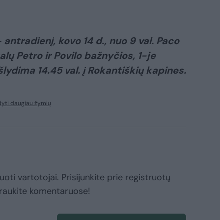
 antradienį, kovo 14 d., nuo 9 val. Paco
talų Petro ir Povilo bažnyčios, 1-je
šlydima 14.45 val. į Rokantiškių kapines.
yti daugiau žymių
oti vartotojai. Prisijunkite prie registruotų
raukite komentaruose!