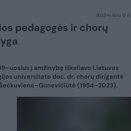
2023 m. kovo 13 d.
lios pedagogės ir chorų
tyga
9–uosius į amžinybę iškeliavo Lietuvos
ijos universiteto doc. dr. chorų dirigentė
 Šečkuvienė–Gunevičiūtė (1954–2023).