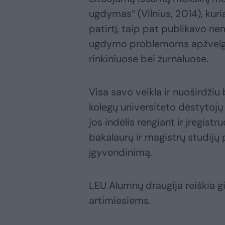
ugdymas“ (Vilnius, 2014), ku
patirtį, taip pat publikavo ne
ugdymo problemoms apžvelgti 
rinkiniuose bei žurnaluose.
Visa savo veikla ir nuoširdži
kolegų universiteto dėstytoj
jos indėlis rengiant ir įregis
bakalaurų ir magistrų studijų 
įgyvendinimą.
LEU Alumnų draugija reiškia gi
artimiesiems.