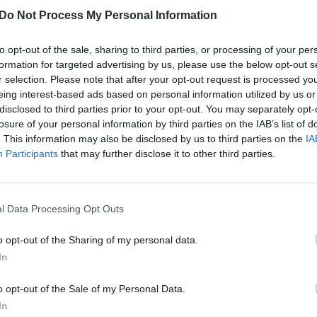
1980 m.
Do Not Process My Personal Information
to opt-out of the sale, sharing to third parties, or processing of your per
uvo priimta į Vilniaus valstybinio
formation for targeted advertising by us, please use the below opt-out s
r selection. Please note that after your opt-out request is processed y
dainų ir šokių ansamblio „Šviesa“
eing interest-based ads based on personal information utilized by us or
orinio dirigavimo studijų pagal
disclosed to third parties prior to your opt-out. You may separately opt-
losure of your personal information by third parties on the IAB’s list of
I Estetinio lavinimo katedroje, kur 1982
. This information may also be disclosed by us to third parties on the
IA
o 1989 m. tapo šios katedros vyr.
Participants
that may further disclose it to other third parties.
dovaujant, VVPI Merginų choras daug
etų Lietuvos miestų chorų apžiūrose.
l Data Processing Opt Outs
jos ir pedagogikos, Lietuvių kalbos ir
o opt-out of the Sharing of my personal data.
ikos fakultetų studentams, parengė jų
In
 priemonių. Nuo 1996 m., Pedagoginiame
o opt-out of the Sale of my Personal Data.
 specialybę, H. Šečkuvienė tapo Muzikos
In