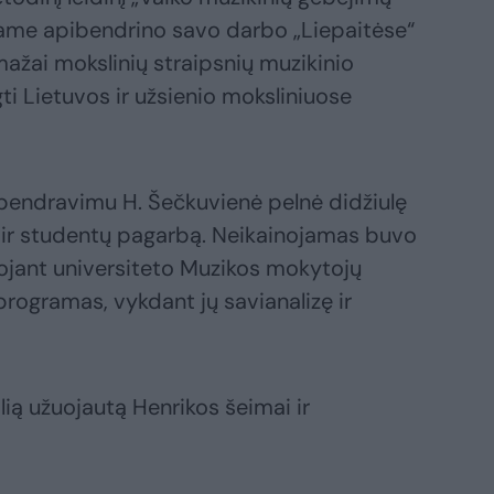
riame apibendrino savo darbo „Liepaitėse“
mažai mokslinių straipsnių muzikinio
Lietuvos ir užsienio moksliniuose
u bendravimu H. Šečkuvienė pelnė didžiulę
ų ir studentų pagarbą. Neikainojamas buvo
truojant universiteto Muzikos mokytojų
programas, vykdant jų savianalizę ir
lią užuojautą Henrikos šeimai ir