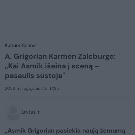
Kultūra
Scena
A. Grigorian Karmen Zalcburge:
„Kai Asmik išeina į sceną –
pasaulis sustoja"
2026 m. rugpjūčio 7 d. 17:25
Lrytas.lt
„Asmik Grigorian pasiekia naują žemumą