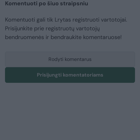
Komentuoti po šiuo straipsniu
Komentuoti gali tik Lrytas registruoti vartotojai.
Prisijunkite prie registruotų vartotojų
bendruomenės ir bendraukite komentaruose!
Rodyti komentarus
Prisijungti komentatoriams