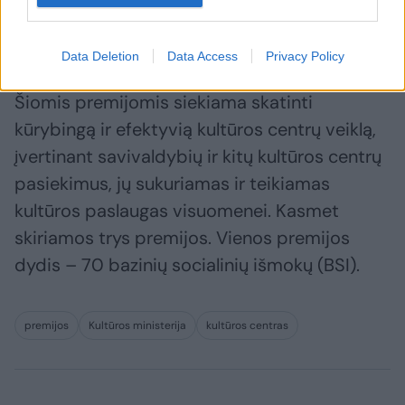
Kultūros centrų premijų skyrimo nuostatai
numato premijavimą trijose atskirose srityse.
Data Deletion
Data Access
Privacy Policy
Šiomis premijomis siekiama skatinti
kūrybingą ir efektyvią kultūros centrų veiklą,
įvertinant savivaldybių ir kitų kultūros centrų
pasiekimus, jų sukuriamas ir teikiamas
kultūros paslaugas visuomenei. Kasmet
skiriamos trys premijos. Vienos premijos
dydis – 70 bazinių socialinių išmokų (BSI).
premijos
Kultūros ministerija
kultūros centras