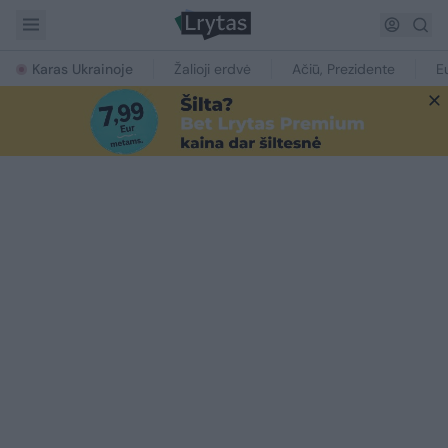
Karas Ukrainoje
Žalioji erdvė
Ačiū, Prezidente
E