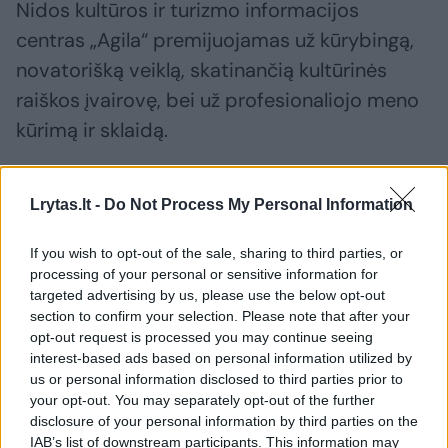
Nidos kultūros ir turizmo informacijos
centras „Agila“ premijuojamas už kūrybingą,
novatorišką veiklą, skatinančią kultūrinės
raiškos įvairovę, bei už profesionaliojo meno
kūrimą ir sklaidą.
Už vietos kultūrinio identiteto, tautinės
Lrytas.lt -
Do Not Process My Personal Information
savimonės stiprinimą, istorinės atminties
aktualizavimą premija skiriama Jonavos
If you wish to opt-out of the sale, sharing to third parties, or
processing of your personal or sensitive information for
rajono savivaldybės kultūros centrui.
targeted advertising by us, please use the below opt-out
section to confirm your selection. Please note that after your
opt-out request is processed you may continue seeing
interest-based ads based on personal information utilized by
Susiję straipsniai
us or personal information disclosed to third parties prior to
your opt-out. You may separately opt-out of the further
disclosure of your personal information by third parties on the
IAB’s list of downstream participants. This information may