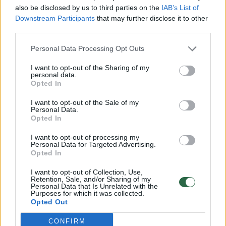
also be disclosed by us to third parties on the
IAB’s List of
Downstream Participants
that may further disclose it to other
third parties.
Personal Data Processing Opt Outs
I want to opt-out of the Sharing of my
personal data.
Opted In
Jotvingių premija skiriama
Nacional
Gvidui Latakui, Jaunojo
statybų k
I want to opt-out of the Sale of my
Personal Data.
jotvingio – Birutei Grašytei-
Opted In
Black
I want to opt-out of processing my
Personal Data for Targeted Advertising.
Opted In
I want to opt-out of Collection, Use,
Retention, Sale, and/or Sharing of my
Personal Data that Is Unrelated with the
Įsigaliojus naujai Kultūros centrų įstatymo
Purposes for which it was collected.
Opted Out
redakcijai, atsisakyta kultūros centrų
skirstymo į kategorijas, o atitinkamai pakeisti
CONFIRM