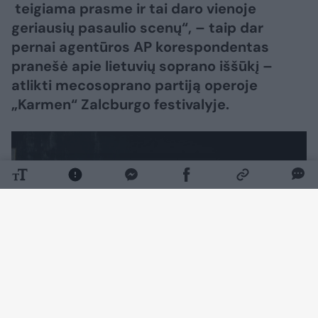
teigiama prasme ir tai daro vienoje
geriausių pasaulio scenų“, – taip dar
pernai agentūros AP korespondentas
pranešė apie lietuvių soprano iššūkį –
atlikti mecosoprano partiją operoje
„Karmen“ Zalcburgo festivalyje.
Daugiau nuotraukų (7)