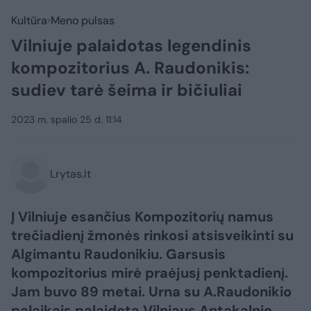
Kultūra
Meno pulsas
Vilniuje palaidotas legendinis
kompozitorius A. Raudonikis:
sudiev tarė šeima ir bičiuliai
2023 m. spalio 25 d. 11:14
Lrytas.lt
Į Vilniuje esančius Kompozitorių namus
trečiadienį žmonės rinkosi atsisveikinti su
Algimantu Raudonikiu. Garsusis
kompozitorius mirė praėjusį penktadienį.
Jam buvo 89 metai. Urna su A.Raudonikio
palaikais palaidota Vilniaus Antakalnio