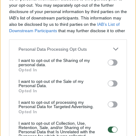
your opt-out. You may separately opt-out of the further
1961–1967 m. A.Raudonikis dirbo
disclosure of your personal information by third parties on the
Respublikinių liaudies meno rūmų (dabar
IAB’s list of downstream participants. This information may
also be disclosed by us to third parties on the
IAB’s List of
Liaudies kultūros centras) Muzikos skyriaus
Downstream Participants
that may further disclose it to other
vyriausiuoju metodininku, meno vadovu,
third parties.
vedėju. 1971–1978 m. buvo Lietuvos
Personal Data Processing Opt Outs
valstybinės konservatorijos Klaipėdos
I want to opt-out of the Sharing of my
fakultetų choreografijos katedros dėstytojas,
personal data.
Opted In
1992–1998 m. – Lietuvos krašto apsaugos
ministerijos Motorizuotos pėstininkų
I want to opt-out of the Sale of my
Personal Data.
brigados „Geležinis vilkas“ garbės sargybos
Opted In
pučiamųjų orkestro darbuotojas. Nuo 1967 m.
I want to opt-out of processing my
Personal Data for Targeted Advertising.
Lietuvos kompozitorių sąjungos narys, ne
Opted In
kartą rinktas į valdybą.
I want to opt-out of Collection, Use,
Retention, Sale, and/or Sharing of my
Personal Data that Is Unrelated with the