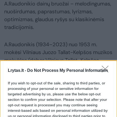
A.Raudonikio dainų bruožai – melodingumas,
nuoširdumas, paprastumas, lyrizmas,
optimizmas, glaudus ryšys su klasikinėmis
tradicijomis.
A.Raudonikis (1934–2023) nuo 1953 m.
mokėsi Vilniaus Juozo Tallat-Kelpšos muzikos
mokyklos (dabar Vilniaus Tallat-Kelpšos
konservatorija) teorijos-kompozicijos
Lrytas.lt -
Do Not Process My Personal Information
skyriuje pas Antaną Račiūną ir Jurgį
Gaižauską. 1957–1963 m. studijavo Lietuvos
If you wish to opt-out of the sale, sharing to third parties, or
processing of your personal or sensitive information for
valstybinėje konservatorijoje (dabar Lietuvos
targeted advertising by us, please use the below opt-out
muzikos ir teatro akademija), prof. Eduardo
section to confirm your selection. Please note that after your
opt-out request is processed you may continue seeing
Balsio kompozicijos klasėje.
interest-based ads based on personal information utilized by
us or personal information disclosed to third parties prior to