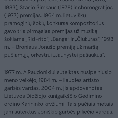
1983), Stasio Šimkaus (1978) ir choreografijos
(1977) premijas. 1964 m. lietuviškų
pramoginių šokių konkurse kompozitorius
gavo tris pirmąsias premijas už muziką
šokiams „Rid-rito“, „Banga“ ir „Čiukuras“, 1993
m. – Broniaus Jonušo premiją už maršą
pučiamųjų orkestrui „Jaunystei pašaukus“.
1977 m. A.Raudonikiui suteiktas nusipelniusio
meno veikėjo, 1984 m. – liaudies artisto
garbės vardas. 2004 m. jis apdovanotas
Lietuvos Didžiojo kunigaikščio Gedimino
ordino Karininko kryžiumi. Tais pačiais metais
jam suteiktas Joniškio garbės piliečio vardas.