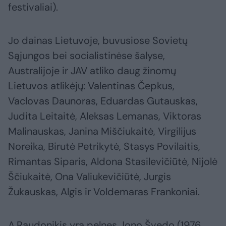
festivaliai).
Jo dainas Lietuvoje, buvusiose Sovietų
Sąjungos bei socialistinėse šalyse,
Australijoje ir JAV atliko daug žinomų
Lietuvos atlikėjų: Valentinas Čepkus,
Vaclovas Daunoras, Eduardas Gutauskas,
Judita Leitaitė, Aleksas Lemanas, Viktoras
Malinauskas, Janina Miščiukaitė, Virgilijus
Noreika, Birutė Petrikytė, Stasys Povilaitis,
Rimantas Siparis, Aldona Stasilevičiūtė, Nijolė
Ščiukaitė, Ona Valiukevičiūtė, Jurgis
Žukauskas, Algis ir Voldemaras Frankoniai.
A.Raudonikis yra pelnęs Jono Švedo (1976,