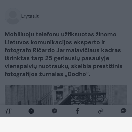
Lrytas.lt
Mobiliuoju telefonu užfiksuotas žinomo
Lietuvos komunikacijos eksperto ir
fotografo Ričardo Jarmalavičiaus kadras
išrinktas tarp 25 geriausių pasaulyje
vienspalvių nuotraukų, skelbia prestižinis
fotografijos žurnalas „Dodho“.