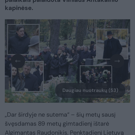
kapinėse.
Daugiau nuotraukų (53)
„Dar širdyje ne sutema“ – šių metų sausį
švęsdamas 89 metų gimtadienį ištarė
Algimantas Raudonikis. Penktadienį Lietuvą