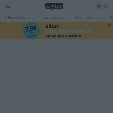
Karas Ukrainoje
Žalioji erdvė
Ačiū, Prezidente
E