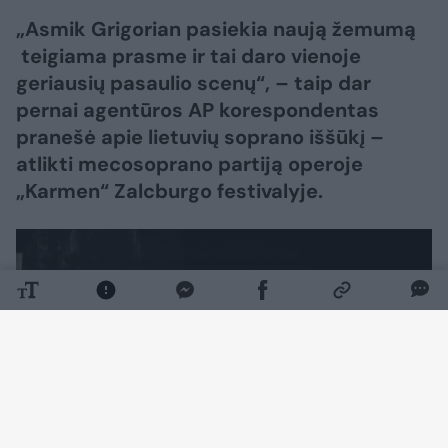
„Asmik Grigorian pasiekia naują žemumą
teigiama prasme ir tai daro vienoje
geriausių pasaulio scenų“, – taip dar
pernai agentūros AP korespondentas
pranešė apie lietuvių soprano iššūkį –
atlikti mecosoprano partiją operoje
„Karmen“ Zalcburgo festivalyje.