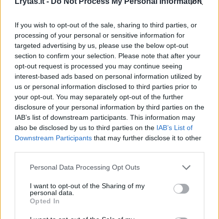
Lrytas.lt -
Do Not Process My Personal Information
sukūręs dokumentinius filmus „Visa teisybė
apie mano tėvą, „Senis prie jūros“, o šiais
If you wish to opt-out of the sale, sharing to third parties, or
metais pristatęs dar vieną – „Debesies laivu“
processing of your personal or sensitive information for
targeted advertising by us, please use the below opt-out
apie V. Landsbergį ir M. K. Čiurlionį.
section to confirm your selection. Please note that after your
opt-out request is processed you may continue seeing
interest-based ads based on personal information utilized by
us or personal information disclosed to third parties prior to
Susiję straipsniai
your opt-out. You may separately opt-out of the further
disclosure of your personal information by third parties on the
IAB’s list of downstream participants. This information may
also be disclosed by us to third parties on the
IAB’s List of
Downstream Participants
that may further disclose it to other
third parties.
Personal Data Processing Opt Outs
I want to opt-out of the Sharing of my
personal data.
Opted In
Dvidešimtą kartą apdovanoti
Atverdam