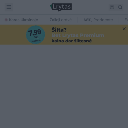
Karas Ukrainoje
Žalioji erdvė
Ačiū, Prezidente
E