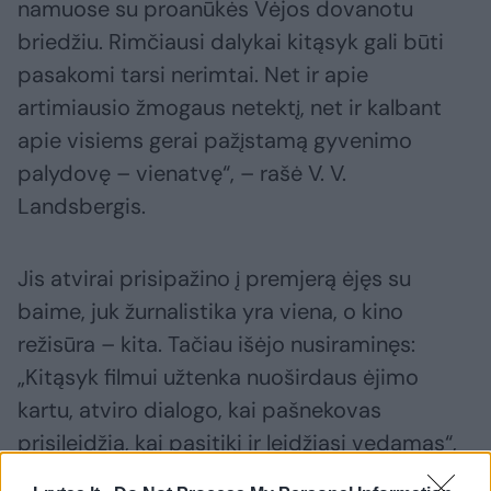
namuose su proanūkės Vėjos dovanotu
briedžiu. Rimčiausi dalykai kitąsyk gali būti
pasakomi tarsi nerimtai. Net ir apie
artimiausio žmogaus netektį, net ir kalbant
apie visiems gerai pažįstamą gyvenimo
palydovę – vienatvę“, – rašė V. V.
Landsbergis.
Jis atvirai prisipažino į premjerą ėjęs su
baime, juk žurnalistika yra viena, o kino
režisūra – kita. Tačiau išėjo nusiraminęs:
„Kitąsyk filmui užtenka nuoširdaus ėjimo
kartu, atviro dialogo, kai pašnekovas
prisileidžia, kai pasitiki ir leidžiasi vedamas“,
– rašė profesoriaus sūnus, kuris ir pats yra