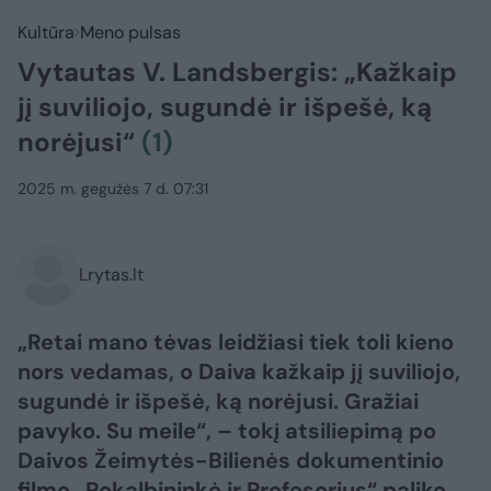
Kultūra
Meno pulsas
Vytautas V. Landsbergis: „Kažkaip
jį suviliojo, sugundė ir išpešė, ką
norėjusi“
(1)
2025 m. gegužės 7 d. 07:31
Lrytas.lt
„Retai mano tėvas leidžiasi tiek toli kieno
nors vedamas, o Daiva kažkaip jį suviliojo,
sugundė ir išpešė, ką norėjusi. Gražiai
pavyko. Su meile“, – tokį atsiliepimą po
Daivos Žeimytės-Bilienės dokumentinio
filmo „Pokalbininkė ir Profesorius“ paliko