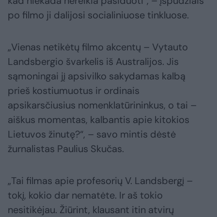
kad niekada nereikia pasiduoti“, – įspūdžiais
po filmo ji dalijosi socialiniuose tinkluose.
„Vienas netikėtų filmo akcentų – Vytauto
Landsbergio švarkelis iš Australijos. Jis
sąmoningai jį apsivilko sakydamas kalbą
prieš kostiumuotus ir ordinais
apsikarsčiusius nomenklatūrininkus, o tai –
aiškus momentas, kalbantis apie kitokios
Lietuvos žinutę?“, – savo mintis dėstė
žurnalistas Paulius Skučas.
„Tai filmas apie profesorių V. Landsbergį –
tokį, kokio dar nematėte. Ir aš tokio
nesitikėjau. Žiūrint, klausant itin atvirų