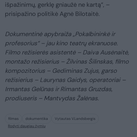
išpažinimų, gerklę gniaužė ne kartą“, –
prisipažino politikė Agnė Bilotaitė.
Dokumentinė apybraiža „Pokalbininkė ir
profesorius“ – jau kino teatrų ekranuose.
Filmo režisierės asistentė – Daiva Ausėnaitė,
montažo režisierius – Žilvinas Šilinskas, filmo
kompozitorius – Gediminas Zujus, garso
režisierius – Laurynas Gaidys, operatoriai –
Irmantas Gelūnas ir Rimantas Gruzdas,
prodiuseris – Mantvydas Žalėnas.
filmas
dokumentika
Vytautas V.Landsbergis
Rodyti daugiau žymių