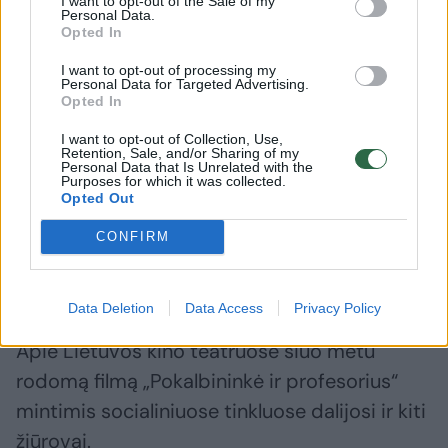
I want to opt-out of the Sale of my
Personal Data.
ryškiausių Lietuvos
Čiurlionį
Opted In
muzikologijos darbų autoriai
ir šiuola
kūrybą
I want to opt-out of processing my
Personal Data for Targeted Advertising.
Opted In
I want to opt-out of Collection, Use,
Retention, Sale, and/or Sharing of my
Personal Data that Is Unrelated with the
Purposes for which it was collected.
Filmo autorė D. Žeimytė-Bilienė teigia, kad
Opted Out
kūrybos procesas jai buvo ir asmeninis
CONFIRM
iššūkis, pareikalavęs kūrybinio atvirumo ir
jautrumo.
Data Deletion
Data Access
Privacy Policy
Apie Lietuvos kino teatruose šiuo metu
rodomą filmą „Pokalbininkė ir profesorius“
mintimis socialiniuose tinkluose dalijosi ir kiti
žiūrovai.