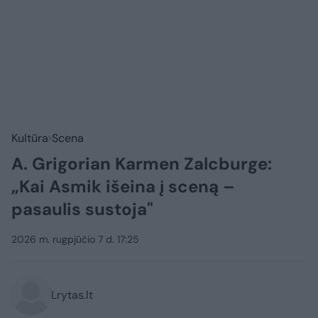
Kultūra
Scena
A. Grigorian Karmen Zalcburge:
„Kai Asmik išeina į sceną –
pasaulis sustoja"
2026 m. rugpjūčio 7 d. 17:25
Lrytas.lt