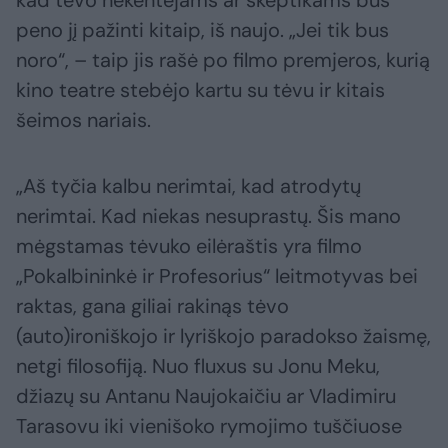
kad tėvo nekentėjams ar skeptikams bus
peno jį pažinti kitaip, iš naujo. „Jei tik bus
noro“, – taip jis rašė po filmo premjeros, kurią
kino teatre stebėjo kartu su tėvu ir kitais
šeimos nariais.
„Aš tyčia kalbu nerimtai, kad atrodytų
nerimtai. Kad niekas nesuprastų. Šis mano
mėgstamas tėvuko eilėraštis yra filmo
„Pokalbininkė ir Profesorius“ leitmotyvas bei
raktas, gana giliai rakinąs tėvo
(auto)ironiškojo ir lyriškojo paradokso žaismę,
netgi filosofiją. Nuo fluxus su Jonu Meku,
džiazų su Antanu Naujokaičiu ar Vladimiru
Tarasovu iki vienišoko rymojimo tuščiuose