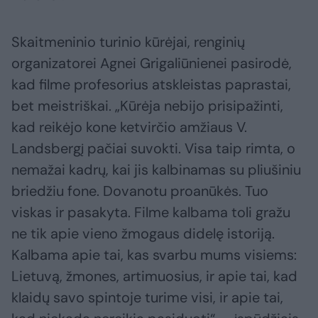
Skaitmeninio turinio kūrėjai, renginių
organizatorei Agnei Grigaliūnienei pasirodė,
kad filme profesorius atskleistas paprastai,
bet meistriškai. „Kūrėja nebijo prisipažinti,
kad reikėjo kone ketvirčio amžiaus V.
Landsbergį pačiai suvokti. Visa taip rimta, o
nemažai kadrų, kai jis kalbinamas su pliušiniu
briedžiu fone. Dovanotu proanūkės. Tuo
viskas ir pasakyta. Filme kalbama toli gražu
ne tik apie vieno žmogaus didelę istoriją.
Kalbama apie tai, kas svarbu mums visiems:
Lietuvą, žmones, artimuosius, ir apie tai, kad
klaidų savo spintoje turime visi, ir apie tai,