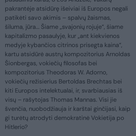
pakrantėje atsidūrę išeiviai iš Europos negali
patikėti savo akimis – spalvų žaismas,
šiluma, jūra... Šiame „svajonių rojuje“, šiame
kapitalizmo pasaulyje, kur „ant kiekvienos
medyje kybančios citrinos prisegta kaina“,
kartu atsidūrė austrų kompozitorius Arnoldas
Šionbergas, vokiečių filosofas bei
kompozitorius Theodoras W. Adorno,
vokiečių režisierius Bertoldas Brechtas bei
kiti Europos intelektualai, ir, svarbiausias iš
visų – rašytojas Thomas Mannas. Visi jie
švenčia, nuobodžiauja ir karštai ginčijasi, kaip
gi turėtų atrodyti demokratinė Vokietija po
Hitlerio?