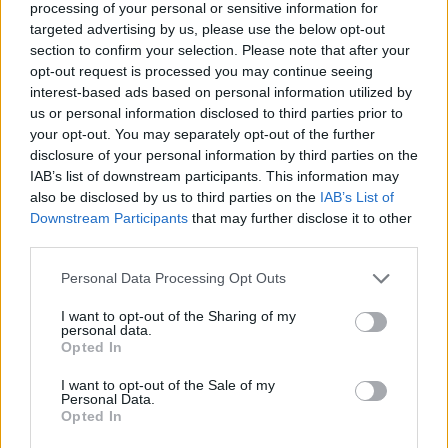
Daugiau nuotraukų (7)
processing of your personal or sensitive information for
targeted advertising by us, please use the below opt-out
section to confirm your selection. Please note that after your
Festivalis.
opt-out request is processed you may continue seeing
interest-based ads based on personal information utilized by
D.Rimeikos nuotr.
us or personal information disclosed to third parties prior to
your opt-out. You may separately opt-out of the further
disclosure of your personal information by third parties on the
Trečiosios festivalio Muzikos programos
IAB’s list of downstream participants. This information may
ašimi tapo Mikalojus Konstantinas Čiurlionis,
also be disclosed by us to third parties on the
IAB’s List of
kurio atminimui skambėjo antrasis rečitalis iš
Downstream Participants
that may further disclose it to other
third parties.
keturių rečitalių ciklo. Festivalyje debiutavo
publiką sužavėjęs pianistas Rokas Valuntonis.
Personal Data Processing Opt Outs
Jo charizmatiškas, lengvas ir jausmingas M.K.
I want to opt-out of the Sharing of my
personal data.
Čiurlionio, Frederico Chopino bei Claros ir
Opted In
Roberto Schumannų kūrinių atlikimas
I want to opt-out of the Sale of my
nepaliko abejingų – Nidos evangelikų
Personal Data.
Opted In
liuteronų bažnyčioje tol netilo aplodismentai,