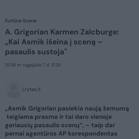
Kultūra
Scena
A. Grigorian Karmen Zalcburge:
„Kai Asmik išeina į sceną –
pasaulis sustoja"
2026 m. rugpjūčio 7 d. 17:25
Lrytas.lt
„Asmik Grigorian pasiekia naują žemumą
teigiama prasme ir tai daro vienoje
geriausių pasaulio scenų“, – taip dar
pernai agentūros AP korespondentas