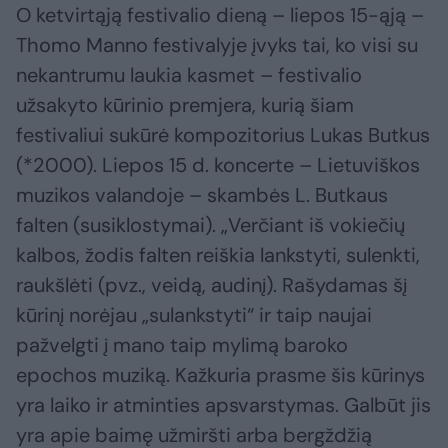
O ketvirtąją festivalio dieną – liepos 15-ąją –
Thomo Manno festivalyje įvyks tai, ko visi su
nekantrumu laukia kasmet – festivalio
užsakyto kūrinio premjera, kurią šiam
festivaliui sukūrė kompozitorius Lukas Butkus
(*2000). Liepos 15 d. koncerte – Lietuviškos
muzikos valandoje – skambės L. Butkaus
falten (susiklostymai). „Verčiant iš vokiečių
kalbos, žodis falten reiškia lankstyti, sulenkti,
raukšlėti (pvz., veidą, audinį). Rašydamas šį
kūrinį norėjau „sulankstyti“ ir taip naujai
pažvelgti į mano taip mylimą baroko
epochos muziką. Kažkuria prasme šis kūrinys
yra laiko ir atminties apsvarstymas. Galbūt jis
yra apie baimę užmiršti arba bergždžią