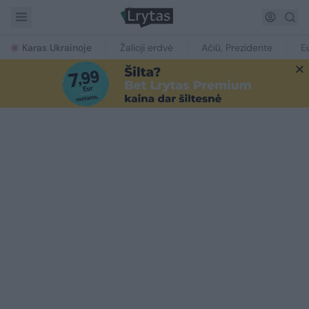
Karas Ukrainoje
Žalioji erdvė
Ačiū, Prezidente
E