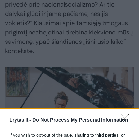
privedė prie nacionalsocializmo? Ar tie
dalykai glūdi ir jame pačiame, nes jis –
vokietis?“ Klausimai apie tamsiąją žmogaus
prigimtį neabejotinai drebina kiekvieno mūsų
savimonę, ypač šiandienos „išnirusio laiko“
kontekste.
Lrytas.lt -
Do Not Process My Personal Information
If you wish to opt-out of the sale, sharing to third parties, or