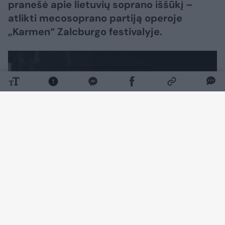
pranešė apie lietuvių soprano iššūkį –
atlikti mecosoprano partiją operoje
„Karmen“ Zalcburgo festivalyje.
Daugiau nuotraukų (7)
Vienas prestižiškiausių pasaulyje Zalcburgo
vasaros muzikos festivalis prasidėjo liepos