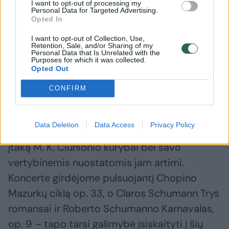
I want to opt-out of processing my
kol nenuskambėjo bisas!
Personal Data for Targeted Advertising.
Opted In
Muzikologės Vytautės Markeliūnienės teigimu,
I want to opt-out of Collection, Use,
Retention, Sale, and/or Sharing of my
Personal Data that Is Unrelated with the
koncerto kūriniai, prasidėję nuo M.K.
Purposes for which it was collected.
Čiurlionio Mažosios sonatos (VL 269–271),
Opted Out
„tarsi slenka prieš laikrodžio rodyklę“ – nuo
CONFIRM
„jauniausio“ muzikos autoriaus“. F. Chopino,
Claros ir Roberto Schumannų kūryba
Data Deletion
Data Access
Privacy Policy
skambėjo neatsitiktinai – tai muzikai, turėję
įtaką M. K. Čiurlionio kūrybai bei savo
vertybinėmis nuostatomis jam artimi.
Koncerte girdėjome pulsuojantį Chopino
Mazurkų ciklą op. 33, o Claros Schumann Trys
romansai ir Roberto Schumanno Karnavalas,
op. 9 – tapo tarsi galimybė įsiskaityti į šių