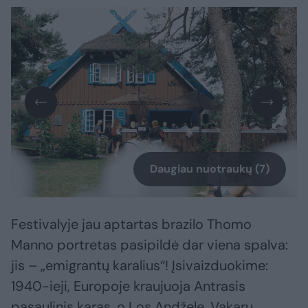
Daugiau nuotraukų (7)
Festivalyje jau aptartas brazilo Thomo
Manno portretas pasipildė dar viena spalva:
jis – „emigrantų karalius“! Įsivaizduokime:
1940-ieji, Europoje kraujuoja Antrasis
pasaulinis karas, o Los Andžele, Vakarų