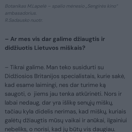
Botanikas M.Lapelė – spalio mėnesio „Sengirės kino“
ambasadorius.
R.Sadausko nuotr.
– Ar mes vis dar galime džiaugtis ir
didžiuotis Lietuvos miškais?
– Tikrai galime. Man teko susidurti su
Didžiosios Britanijos specialistais, kurie sakė,
kad esame laimingi, nes dar turime ką
saugoti, o jiems jau tenka atkūrinėti. Nors ir
labai nedaug, dar yra išlikę senųjų miškų,
tačiau kyla didelis nerimas, kad miškų, kuriais
galėtų džiaugtis mūsų vaikai ir anūkai, ilgainiui
nebeliks, o norisi, kad jų būtų vis daugiau.