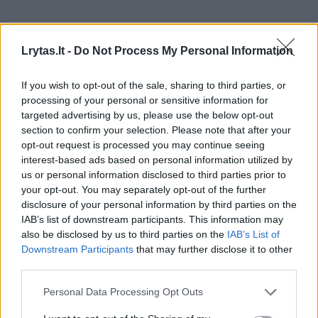
Lrytas.lt -
Do Not Process My Personal Information
If you wish to opt-out of the sale, sharing to third parties, or
processing of your personal or sensitive information for
targeted advertising by us, please use the below opt-out
section to confirm your selection. Please note that after your
opt-out request is processed you may continue seeing
interest-based ads based on personal information utilized by
us or personal information disclosed to third parties prior to
your opt-out. You may separately opt-out of the further
Daugiau nuotraukų (7)
disclosure of your personal information by third parties on the
IAB’s list of downstream participants. This information may
also be disclosed by us to third parties on the
IAB’s List of
Filmo „Vertikalūs pinigai“ kadras.
Downstream Participants
that may further disclose it to other
third parties.
– Ar galėtumėte iliustruoti, kiek iš tikrųjų
Personal Data Processing Opt Outs
mes praradome per pastarąjį dešimtmetį,