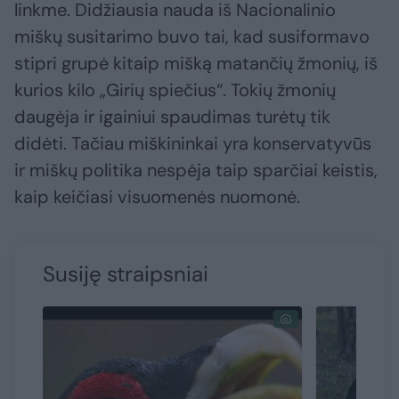
linkme. Didžiausia nauda iš Nacionalinio
miškų susitarimo buvo tai, kad susiformavo
stipri grupė kitaip mišką matančių žmonių, iš
kurios kilo „Girių spiečius“. Tokių žmonių
daugėja ir igainiui spaudimas turėtų tik
didėti. Tačiau miškininkai yra konservatyvūs
ir miškų politika nespėja taip sparčiai keistis,
kaip keičiasi visuomenės nuomonė.
Susiję straipsniai