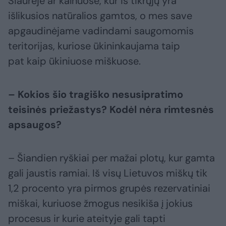
Šiaurėje ar kalnuose, kur iš tikrųjų yra
išlikusios natūralios gamtos, o mes save
apgaudinėjame vadindami saugomomis
teritorijas, kuriose ūkininkaujama taip
pat kaip ūkiniuose miškuose.
– Kokios šio tragiško nesusipratimo
teisinės priežastys? Kodėl nėra rimtesnės
apsaugos?
– Šiandien ryškiai per mažai plotų, kur gamta
gali jaustis ramiai. Iš visų Lietuvos miškų tik
1,2 procento yra pirmos grupės rezervatiniai
miškai, kuriuose žmogus nesikiša į jokius
procesus ir kurie ateityje gali tapti