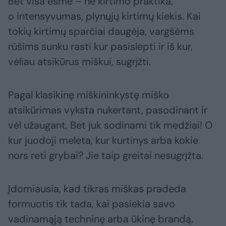
Bet visa esmė – ne kirtimo praktika,
o intensyvumas, plynųjų kirtimų kiekis. Kai
tokių kirtimų sparčiai daugėja, vargšėms
rūšims sunku rasti kur pasislėpti ir iš kur,
vėliau atsikūrus miškui, sugrįžti.
Pagal klasikinę miškininkystę miško
atsikūrimas vyksta nukertant, pasodinant ir
vėl užaugant. Bet juk sodinami tik medžiai! O
kur juodoji meleta, kur kurtinys arba kokie
nors reti grybai? Jie taip greitai nesugrįžta.
Įdomiausia, kad tikras miškas pradeda
formuotis tik tada, kai pasiekia savo
vadinamąją techninę arba ūkinę brandą.