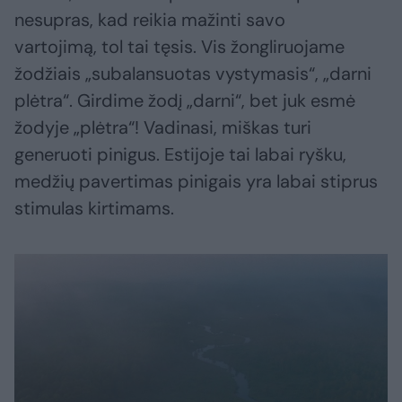
nesupras, kad reikia mažinti savo
vartojimą, tol tai tęsis. Vis žongliruojame
žodžiais „subalansuotas vystymasis“, „darni
plėtra“. Girdime žodį „darni“, bet juk esmė
žodyje „plėtra“! Vadinasi, miškas turi
generuoti pinigus. Estijoje tai labai ryšku,
medžių pavertimas pinigais yra labai stiprus
stimulas kirtimams.