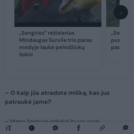
→
„Sengirės“ režisierius
„Sengirė
Mindaugas Survila tris paras
pusę užd
medyje laukė pelėdžiukų
padovano
šokio
– O kaip jūs atradote mišką, kas jus
patraukė jame?
– Mano šeimoje rinkėjai buvo vyrai.
Medžiotojų nebuvo, žvejojo tik šiek tiek ir