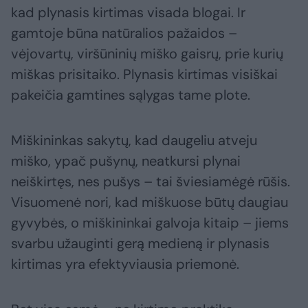
kad plynasis kirtimas visada blogai. Ir
gamtoje būna natūralios pažaidos –
vėjovartų, viršūninių miško gaisrų, prie kurių
miškas prisitaiko. Plynasis kirtimas visiškai
pakeičia gamtines sąlygas tame plote.
Miškininkas sakytų, kad daugeliu atveju
miško, ypač pušynų, neatkursi plynai
neiškirtęs, nes pušys – tai šviesiamėgė rūšis.
Visuomenė nori, kad miškuose būtų daugiau
gyvybės, o miškininkai galvoja kitaip – jiems
svarbu užauginti gerą medieną ir plynasis
kirtimas yra efektyviausia priemonė.