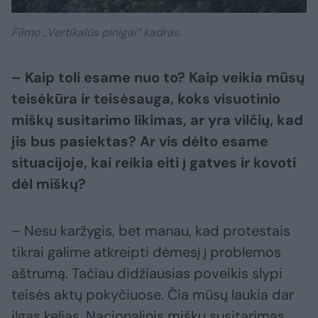
Filmo „Vertikalūs pinigai“ kadras.
– Kaip toli esame nuo to? Kaip veikia mūsų
teisėkūra ir teisėsauga, koks visuotinio
miškų susitarimo likimas, ar yra vilčių, kad
jis bus pasiektas? Ar vis dėlto esame
situacijoje, kai reikia eiti į gatves ir kovoti
dėl miškų?
– Nesu karžygis, bet manau, kad protestais
tikrai galime atkreipti dėmesį į problemos
aštrumą. Tačiau didžiausias poveikis slypi
teisės aktų pokyčiuose. Čia mūsų laukia dar
ilgas kelias. Nacionalinis miškų susitarimas