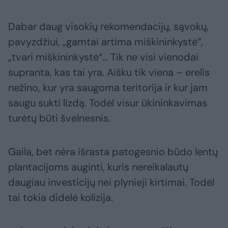
Dabar daug visokių rekomendacijų, sąvokų,
pavyzdžiui, „gamtai artima miškininkystė“,
„tvari miškininkystė“… Tik ne visi vienodai
supranta, kas tai yra. Aišku tik viena – erelis
nežino, kur yra saugoma teritorija ir kur jam
saugu sukti lizdą. Todėl visur ūkininkavimas
turėtų būti švelnesnis.
Gaila, bet nėra išrasta patogesnio būdo lentų
plantacijoms auginti, kuris nereikalautų
daugiau investicijų nei plynieji kirtimai. Todėl
tai tokia didelė kolizija.