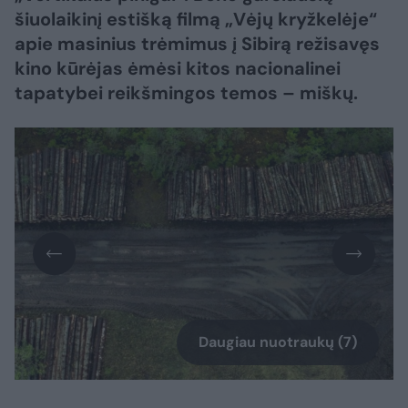
šiuolaikinį estišką filmą „Vėjų kryžkelėje“
apie masinius trėmimus į Sibirą režisavęs
kino kūrėjas ėmėsi kitos nacionalinei
tapatybei reikšmingos temos – miškų.
Daugiau nuotraukų (7)