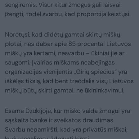
sengirėmis. Visur kitur žmogus gali laisvai
įžengti, todėl svarbu, kad proporcija keistųsi.
Norėtųsi, kad didėtų gamtai skirtų miškų
plotai, nes dabar apie 85 procentai Lietuvos
miškų yra kertami, nesvarbu – ūkiniai jie ar
saugomi. Įvairias miškams neabejingas
organizacijas vienijantis „Girių spiečius“ yra
iškėlęs tikslą, kad bent trečdalis visų Lietuvos
miškų būtų skirti gamtai, ne ūkininkavimui.
Esame Dzūkijoje, kur miško valda žmogui yra
sąskaita banke ir sveikatos draudimas.
Svarbu nepamiršti, kad yra privatūs miškai,
kurių negalime uždrausti kirsti.