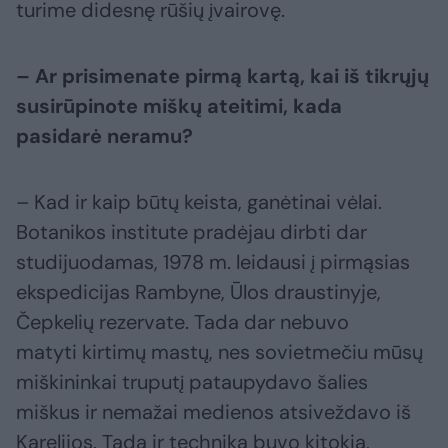
turime didesnę rūšių įvairovę.
– Ar prisimenate pirmą kartą, kai iš tikrųjų
susirūpinote miškų ateitimi, kada
pasidarė neramu?
– Kad ir kaip būtų keista, ganėtinai vėlai.
Botanikos institute pradėjau dirbti dar
studijuodamas, 1978 m. leidausi į pirmąsias
ekspedicijas Rambyne, Ūlos draustinyje,
Čepkelių rezervate. Tada dar nebuvo
matyti kirtimų mastų, nes sovietmečiu mūsų
miškininkai truputį pataupydavo šalies
miškus ir nemažai medienos atsiveždavo iš
Karelijos. Tada ir technika buvo kitokia,