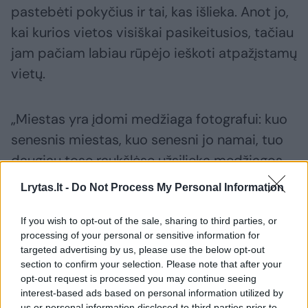
pastebėti pokyčius ir tai, kas išlieka. Anot jo,
kai kurios vietos visiškai pasikeitusios, tačiau
jam pačiam labiau rūpėjo ieškoti atpažįstamų
vietų.
„Miestas yra įdomi medžiaga fotografui: kuo
senesnis miestas, kuo senesni jo namai, tuo
daugiau tose raukšlėse užsilieka medžiagos,
kurią galima vadinti laiku. Gerai, kad miestas
Lrytas.lt -
Do Not Process My Personal Information
keičiasi, gerai, kad jis lieka toks pats. Man tai
nėra labai svarbu. Miestas nėra vien
If you wish to opt-out of the sale, sharing to third parties, or
processing of your personal or sensitive information for
žiūrėjimui – jame gyvena žmonės, ir žmonės jį
targeted advertising by us, please use the below opt-out
nuolat keičia. Nors man buvo įdomiau rasti
section to confirm your selection. Please note that after your
opt-out request is processed you may continue seeing
kuo daugiau panašumų, o ne skirtumų.“
interest-based ads based on personal information utilized by
us or personal information disclosed to third parties prior to