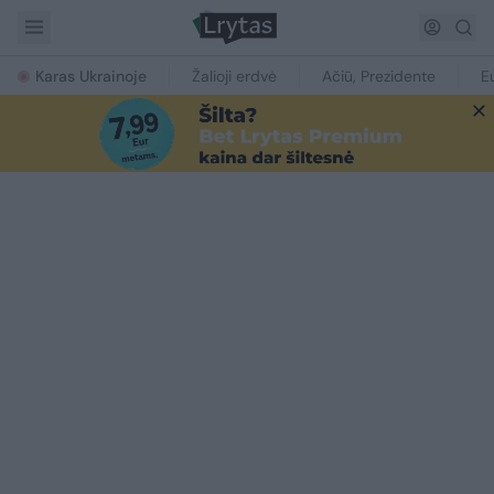
Karas Ukrainoje
Žalioji erdvė
Ačiū, Prezidente
E