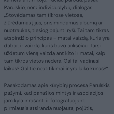
Parulskio, nėra individualybių dialogas:
„Stovėdamas tam tikrose vietose,
žiūrėdamas į jas, prisimindamas albumą ar
nuotraukas, tiesiog pajunti ryšį. Tai tam tikras
atspindžio principas – matai vaizdą, kuris yra
dabar, ir vaizdą, kuris buvo anksčiau. Tarsi
uždėtum vieną vaizdą ant kito ir matai, kaip
tam tikros vietos nedera. Gal tai vadinasi
laikas? Gal tie neatitikimai ir yra laiko kūnas?“
Pasakodamas apie kūrybinį procesą Parulskis
pažymi, kad panašios mintys ir asociacijos
jam kyla ir rašant, ir fotografuojant:
pirmiausia atsiranda nuojauta, pojūtis,