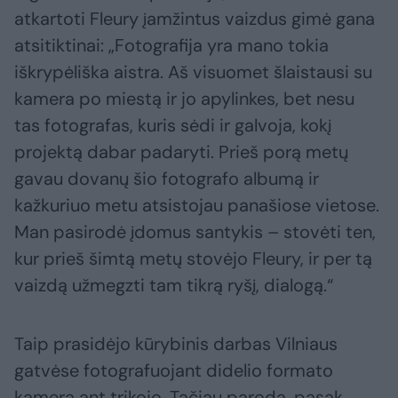
atkartoti Fleury įamžintus vaizdus gimė gana
atsitiktinai: „Fotografija yra mano tokia
iškrypėliška aistra. Aš visuomet šlaistausi su
kamera po miestą ir jo apylinkes, bet nesu
tas fotografas, kuris sėdi ir galvoja, kokį
projektą dabar padaryti. Prieš porą metų
gavau dovanų šio fotografo albumą ir
kažkuriuo metu atsistojau panašiose vietose.
Man pasirodė įdomus santykis – stovėti ten,
kur prieš šimtą metų stovėjo Fleury, ir per tą
vaizdą užmegzti tam tikrą ryšį, dialogą.“
Taip prasidėjo kūrybinis darbas Vilniaus
gatvėse fotografuojant didelio formato
kamera ant trikojo. Tačiau paroda, pasak