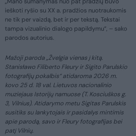
„Mano sumanymas nuo pat pradžių buvo
ieškoti ryšio su XX a. pradžios nuotraukomis
ne tik per vaizdą, bet ir per tekstą. Tekstai
tampa vizualinio dialogo papildymu“, – sako
parodos autorius.
Mažoji paroda „Žvelgia vienas į kitą.
Stanisławo Filiberto Fleury ir Sigito Parulskio
fotografijų pokalbis“ atidaroma 2026 m.
kovo 25 d. 18 val. Lietuvos nacionalinio
muziejaus Istorijų namuose (T. Kosciuškos g.
3, Vilnius). Atidarymo metu Sigitas Parulskis
susitiks su lankytojais ir pasidalys mintimis
apie parodą, savo ir Fleury fotografijas bei
patį Vilnių.