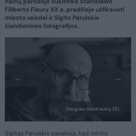
namų parodoje susitinka Stanisławo
Filiberto Fleury XX a. pradžioje užfiksuoti
miesto vaizdai ir Sigito Parulskio
šiandieninės fotografijos.
Daugiau nuotraukų (6)
Sigitas Parulskis pasakoja, kad mintis