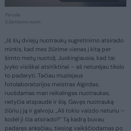
Paroda.
S.Samsono nuotr.
„Iš šių dviejų nuotraukų sugretinimo atsirado
mintis, kad mes žiūrime vienas į kitą per
šimto metų nuotolį. Juokingiausia, kad tai
įvyko visiškai atsitiktinai – aš neturėjau tikslo
to padaryti. Tačiau muziejaus
fotolaboratorijos meistras Algirdas,
ruošdamas man reikalingas nuotraukas,
netyčia atspaudė ir šią. Gavęs nuotrauką
žiūriu į ją ir galvoju: „Aš tokio vaizdo neturiu –
kodėl ji čia atsirado?“ Tą kadrą buvau
padaręs anksčiau, tiesiog vaikščiodamas po