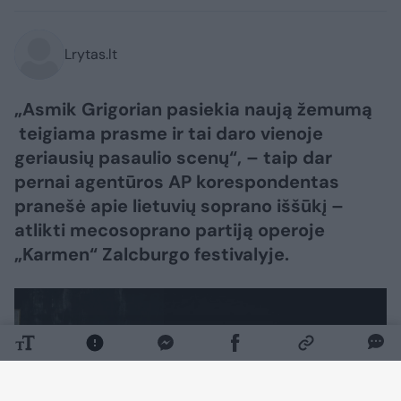
Lrytas.lt
„Asmik Grigorian pasiekia naują žemumą
teigiama prasme ir tai daro vienoje
geriausių pasaulio scenų“, – taip dar
pernai agentūros AP korespondentas
pranešė apie lietuvių soprano iššūkį –
atlikti mecosoprano partiją operoje
„Karmen“ Zalcburgo festivalyje.