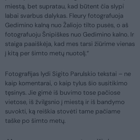
miestą, bet supratau, kad būtent čia slypi
labai svarbus dalykas. Fleury fotografuoja
Gedimino kalną nuo Žaliojo tilto pusės, o aš
fotografuoju Šnipiškes nuo Gedimino kalno. Ir
staiga paaiškėja, kad mes tarsi žiūrime vienas
į kitą per šimto metų nuotolį.“
Fotografijas lydi Sigito Parulskio tekstai – ne
kaip komentarai, o kaip tylus šio susitikimo
tęsinys. Jie gimė iš buvimo tose pačiose
vietose, iš žvilgsnio į miestą ir iš bandymo
suvokti, ką reiškia stovėti tame pačiame
taške po šimto metų.