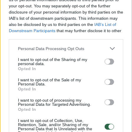
your opt-out. You may separately opt-out of the further
Visos parodoje pristatomos Sigito Parulskio
disclosure of your personal information by third parties on the
fotografijos sukurtos didelio formato kamera,
IAB’s list of downstream participants. This information may
also be disclosed by us to third parties on the
IAB’s List of
kurią fotografas įsigijo prieš keletą metų.
Downstream Participants
that may further disclose it to other
Fotografavimas tokia kamera reikalauja
third parties.
daugiau laiko ir kantrybės nei įprastas
Personal Data Processing Opt Outs
fotografavimas.
I want to opt-out of the Sharing of my
personal data.
Opted In
„Tas visuomet užtrunka ilgiau, nei šiaip
I want to opt-out of the Sale of my
vaikštant po miestą ir fotografuojant tai, kas
Personal Data.
pasirodo įdomu. Aš mėgstu fotografuoti su
Opted In
juosta, nors su skaitmenine kamera viskas
I want to opt-out of processing my
Personal Data for Targeted Advertising.
paprasčiau. Negana to, įsigijau didelio
Opted In
formato kamerą. Tai nėra visai tokia pati
I want to opt-out of Collection, Use,
kamera, kokią naudojo XX a. pradžios
Retention, Sale, and/or Sharing of my
Personal Data that Is Unrelated with the