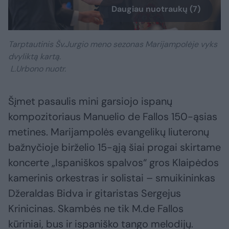
Daugiau nuotraukų (7)
Tarptautinis Šv.Jurgio meno sezonas Marijampolėje vyks
dvyliktą kartą.
L.Urbono nuotr.
Šįmet pasaulis mini garsiojo ispanų
kompozitoriaus Manuelio de Fallos 150-ąsias
metines. Marijampolės evangelikų liuteronų
bažnyčioje birželio 15-ąją šiai progai skirtame
koncerte „Ispaniškos spalvos“ gros Klaipėdos
kamerinis orkestras ir solistai – smuikininkas
Džeraldas Bidva ir gitaristas Sergejus
Krinicinas. Skambės ne tik M.de Fallos
kūriniai, bus ir ispaniško tango melodijų.