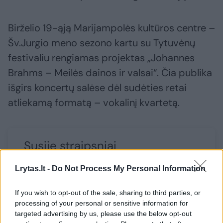
Birželio 19-ąją Marijampolės kultūros centre –
Šv.Jurgio meno sezono kartu su Tytuvėnų
festivaliu rengiamas projektas „Johannes
Brahms – Meilės dainos ir valsai“. Čia publika
išgirs koncertų salėse dėl sudėties retai
atliekamą formatą – vokalinį kvartetą.
Susiję straipsniai
Lrytas.lt -
Do Not Process My Personal Information
If you wish to opt-out of the sale, sharing to third parties, or
processing of your personal or sensitive information for
targeted advertising by us, please use the below opt-out