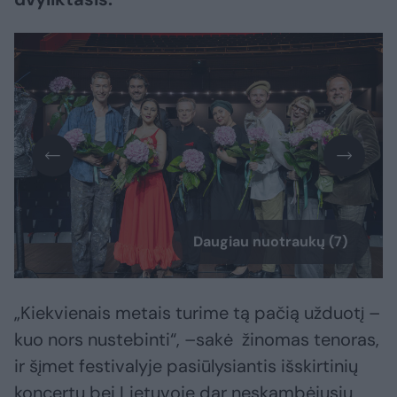
Daugiau nuotraukų (7)
„Kiekvienais metais turime tą pačią užduotį –
kuo nors nustebinti“, –sakė žinomas tenoras,
ir šįmet festivalyje pasiūlysiantis išskirtinių
koncertų bei Lietuvoje dar neskambėjusių