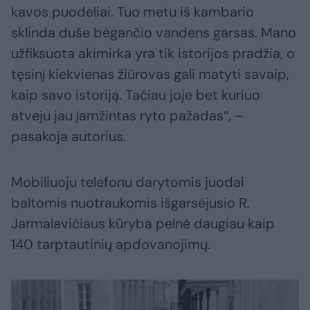
kavos puodeliai. Tuo metu iš kambario
sklinda duše bėgančio vandens garsas. Mano
užfiksuota akimirka yra tik istorijos pradžia, o
tęsinį kiekvienas žiūrovas gali matyti savaip,
kaip savo istoriją. Tačiau joje bet kuriuo
atveju jau įamžintas ryto pažadas“, –
pasakoja autorius.
Mobiliuoju telefonu darytomis juodai
baltomis nuotraukomis išgarsėjusio R.
Jarmalavičiaus kūryba pelnė daugiau kaip
140 tarptautinių apdovanojimų.