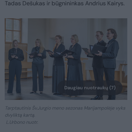
Tadas Dešukas ir būgnininkas Andrius Kairys.
Daugiau nuotraukų (7)
Tarptautinis Šv.Jurgio meno sezonas Marijampolėje vyks
dvyliktą kartą.
L.Urbono nuotr.