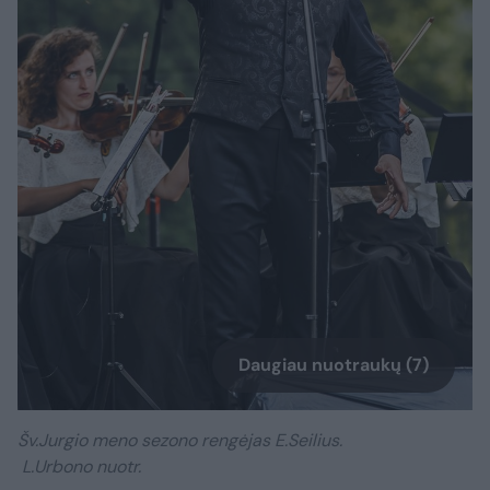
Daugiau nuotraukų (7)
Šv.Jurgio meno sezono rengėjas E.Seilius.
L.Urbono nuotr.