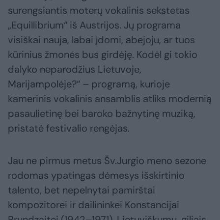
surengsiantis moterų vokalinis sekstetas
„Equillibrium“ iš Austrijos. Jų programa
visiškai nauja, labai įdomi, abejoju, ar tuos
kūrinius žmonės bus girdėję. Kodėl gi tokio
dalyko neparodžius Lietuvoje,
Marijampolėje?“ – programą, kurioje
kamerinis vokalinis ansamblis atliks modernią
pasaulietinę bei baroko bažnytinę muziką,
pristatė festivalio rengėjas.
Jau ne pirmus metus Šv.Jurgio meno sezone
rodomas ypatingas dėmesys išskirtinio
talento, bet nepelnytai pamirštai
kompozitorei ir dailininkei Konstancijai
Brundzaitei (1942–1971). Lietuviškumu, giliais