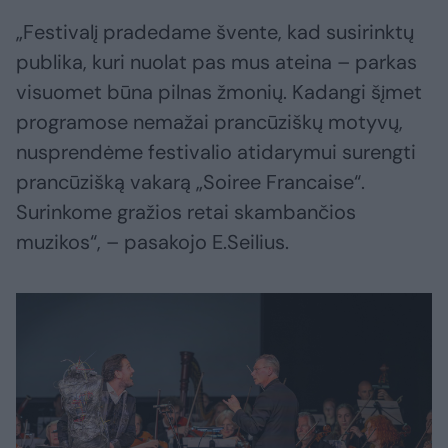
„Festivalį pradedame švente, kad susirinktų
publika, kuri nuolat pas mus ateina – parkas
visuomet būna pilnas žmonių. Kadangi šįmet
programose nemažai prancūziškų motyvų,
nusprendėme festivalio atidarymui surengti
prancūzišką vakarą „Soiree Francaise“.
Surinkome gražios retai skambančios
muzikos“, – pasakojo E.Seilius.