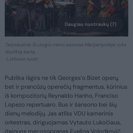
Daugiau nuotraukų (7)
Tarptautinis Šv.Jurgio meno sezonas Marijampolėje vyks
dvyliktą kartą.
L.Urbono nuotr.
Publika išgirs ne tik Georges’o Bizet operų,
bet ir prancūzų operečių fragmentus, kūrinius
iš kompozitorių Reynaldo Hanho, Franciso
Lopezo repertuaro. Bus ir šansono bei šių
dienų melodijų. Jas atliks VDU kamerinis
orkestras, diriguojamas Vytauto Lukočiaus,
dainuos mecosopranas Evelina Volodkovič,