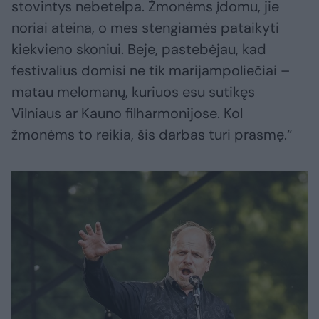
stovintys nebetelpa. Žmonėms įdomu, jie
noriai ateina, o mes stengiamės pataikyti
kiekvieno skoniui. Beje, pastebėjau, kad
festivalius domisi ne tik marijampoliečiai –
matau melomanų, kuriuos esu sutikęs
Vilniaus ar Kauno filharmonijose. Kol
žmonėms to reikia, šis darbas turi prasmę.“