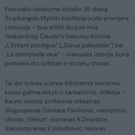
Festivalio uždaryme birželio 26 dieną
Šv.arkangelo Mykolo bazilikoje įvyks premjera
Lietuvoje – bus atlikti du pas mus
neskambėję Claude’o Debussy kūriniai
„L’Enfant prodigue“ („Sūnus paklydėlis“) bei
„La demoiselle elue“ – vienuolės istorija, kurią
perteikia dvi solistės ir moterų choras.
Tai dvi lyrinės scenos biblinėmis temomis,
kurias galima laikyti ir kantatomis. Atlikėjai –
Kauno miesto simfoninis orkestras,
diriguojamas Dainiaus Pavilionio, valstybinis
choras „Vilnius“, sopranas K.Zmailaitė,
mecosopranas E.Volodkovič, tenoras