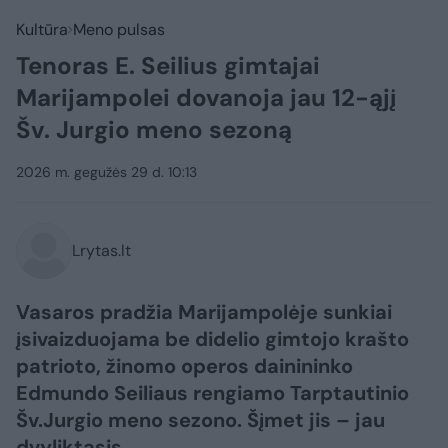
Kultūra
Meno pulsas
Tenoras E. Seilius gimtajai
Marijampolei dovanoja jau 12-ąjį
Šv. Jurgio meno sezoną
2026 m. gegužės 29 d. 10:13
Lrytas.lt
Vasaros pradžia Marijampolėje sunkiai
įsivaizduojama be didelio gimtojo krašto
patrioto, žinomo operos dainininko
Edmundo Seiliaus rengiamo Tarptautinio
Šv.Jurgio meno sezono. Šįmet jis – jau
dvyliktasis.