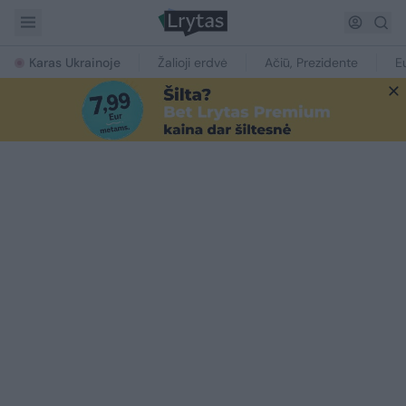
Karas Ukrainoje
Žalioji erdvė
Ačiū, Prezidente
E