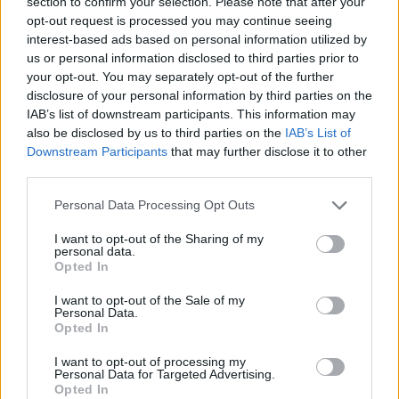
section to confirm your selection. Please note that after your
opt-out request is processed you may continue seeing
→
interest-based ads based on personal information utilized by
us or personal information disclosed to third parties prior to
your opt-out. You may separately opt-out of the further
E. Seilius dešimtą kartą
Jubiliej
disclosure of your personal information by third parties on the
Marijampolei dovanos
Seilius: 
IAB’s list of downstream participants. This information may
festivalį: „Maišom kokteilį iš
apsuptas
also be disclosed by us to third parties on the
IAB’s List of
klasikos ir šiuolaikinių kūrinių“
ir mylint
Downstream Participants
that may further disclose it to other
third parties.
Personal Data Processing Opt Outs
I want to opt-out of the Sharing of my
personal data.
Fortepijoninis Justo Šerveniko ir esto Johano
Opted In
Randveres duetas keturiomis rankomis
I want to opt-out of the Sale of my
akompanuos vokaliniam kvartetui, kurį
Personal Data.
Opted In
sudarys sopranas K.Zmailaitė, austrų
I want to opt-out of processing my
mecosopranas Christiane Marie Riedl,
Personal Data for Targeted Advertising.
Opted In
tenoras E.Seilius ir belgų bosas-baritonas