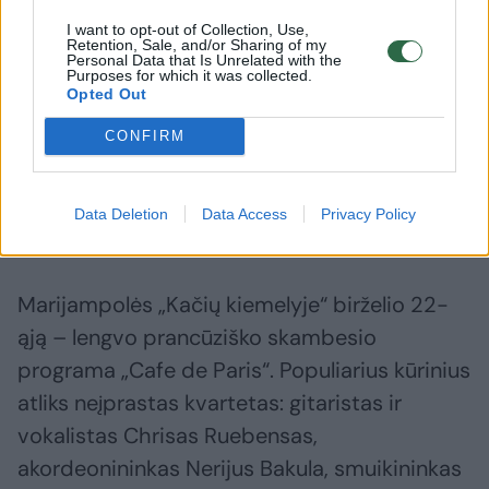
Sebastienas Parotte.
I want to opt-out of Collection, Use,
Retention, Sale, and/or Sharing of my
Personal Data that Is Unrelated with the
Purposes for which it was collected.
Opted Out
„Atlikti Brahmso „Meilės dainas ir valsus“
sunku, bet labai įdomu, gražiai tie keturi
CONFIRM
balsai susipina“, – pasakojo ne viename savo
rengiamo festivalio koncerte pasirodysiantis
Data Deletion
Data Access
Privacy Policy
tenoras.
Marijampolės „Kačių kiemelyje“ birželio 22-
ąją – lengvo prancūziško skambesio
programa „Cafe de Paris“. Populiarius kūrinius
atliks neįprastas kvartetas: gitaristas ir
vokalistas Chrisas Ruebensas,
akordeonininkas Nerijus Bakula, smuikininkas