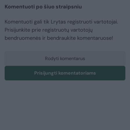
Komentuoti po šiuo straipsniu
Komentuoti gali tik Lrytas registruoti vartotojai.
Prisijunkite prie registruotų vartotojų
bendruomenės ir bendraukite komentaruose!
Rodyti komentarus
Prisijungti komentatoriams