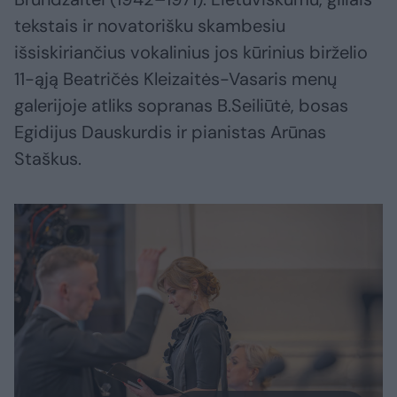
tekstais ir novatorišku skambesiu
išsiskiriančius vokalinius jos kūrinius birželio
11-ąją Beatričės Kleizaitės-Vasaris menų
galerijoje atliks sopranas B.Seiliūtė, bosas
Egidijus Dauskurdis ir pianistas Arūnas
Staškus.