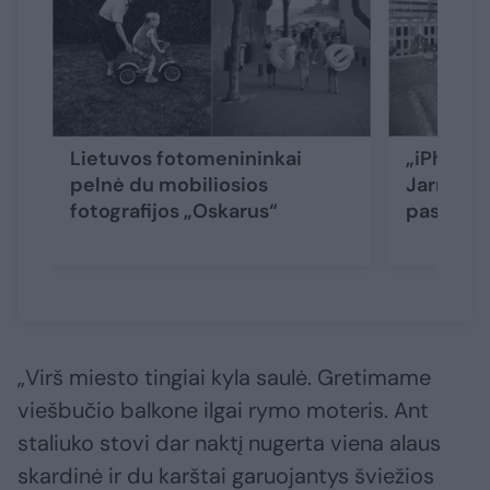
Lietuvos fotomenininkai
„iPhone“
pelnė du mobiliosios
Jarmalav
fotografijos „Oskarus“
pasaulio
„Virš miesto tingiai kyla saulė. Gretimame
viešbučio balkone ilgai rymo moteris. Ant
staliuko stovi dar naktį nugerta viena alaus
skardinė ir du karštai garuojantys šviežios