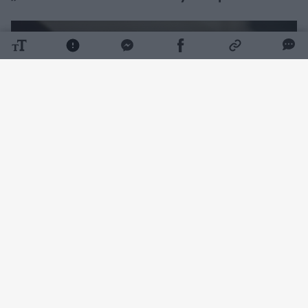
Daugiau nuotraukų (1)
Šią skaudžią žinią portalui LRT patvirtino S.
Liupkevičiaus dukra.
S. Liupkevičius gimė Šėtoje, Kėdainių rajone.