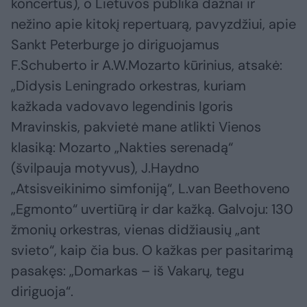
koncertus), o Lietuvos publika dažnai ir
nežino apie kitokį repertuarą, pavyzdžiui, apie
Sankt Peterburge jo diriguojamus
F.Schuberto ir A.W.Mozarto kūrinius, atsakė:
„Didysis Leningrado orkestras, kuriam
kažkada vadovavo legendinis Igoris
Mravinskis, pakvietė mane atlikti Vienos
klasiką: Mozarto „Nakties serenadą“
(švilpauja motyvus), J.Haydno
„Atsisveikinimo simfoniją“, L.van Beethoveno
„Egmonto“ uvertiūrą ir dar kažką. Galvoju: 130
žmonių orkestras, vienas didžiausių „ant
svieto“, kaip čia bus. O kažkas per pasitarimą
pasakęs: „Domarkas – iš Vakarų, tegu
diriguoja“.