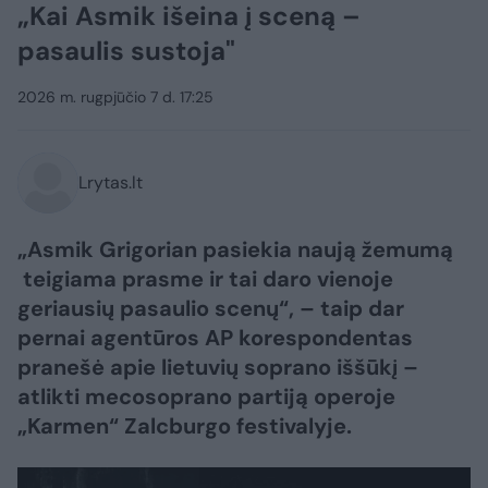
„Kai Asmik išeina į sceną –
pasaulis sustoja"
2026 m. rugpjūčio 7 d. 17:25
Lrytas.lt
„Asmik Grigorian pasiekia naują žemumą
teigiama prasme ir tai daro vienoje
geriausių pasaulio scenų“, – taip dar
pernai agentūros AP korespondentas
pranešė apie lietuvių soprano iššūkį –
atlikti mecosoprano partiją operoje
„Karmen“ Zalcburgo festivalyje.