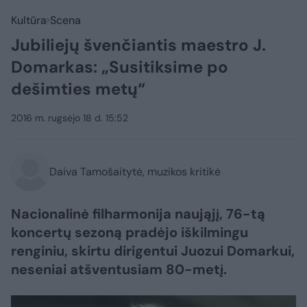
Kultūra
Scena
Jubiliejų švenčiantis maestro J.
Domarkas: „Susitiksime po
dešimties metų“
2016 m. rugsėjo 18 d. 15:52
Daiva Tamošaitytė, muzikos kritikė
Nacionalinė filharmonija naująjį, 76-tą
koncertų sezoną pradėjo iškilmingu
renginiu, skirtu dirigentui Juozui Domarkui,
neseniai atšventusiam 80-metį.