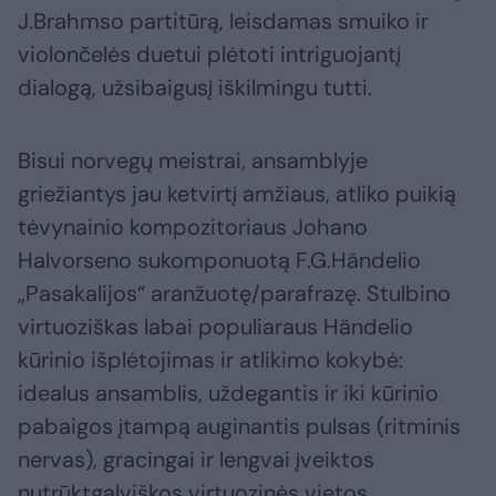
J.Brahmso partitūrą, leisdamas smuiko ir
violončelės duetui plėtoti intriguojantį
dialogą, užsibaigusį iškilmingu tutti.
Bisui norvegų meistrai, ansamblyje
griežiantys jau ketvirtį amžiaus, atliko puikią
tėvynainio kompozitoriaus Johano
Halvorseno sukomponuotą F.G.Händelio
„Pasakalijos“ aranžuotę/parafrazę. Stulbino
virtuoziškas labai populiaraus Händelio
kūrinio išplėtojimas ir atlikimo kokybė:
idealus ansamblis, uždegantis ir iki kūrinio
pabaigos įtampą auginantis pulsas (ritminis
nervas), gracingai ir lengvai įveiktos
nutrūktgalviškos virtuozinės vietos.