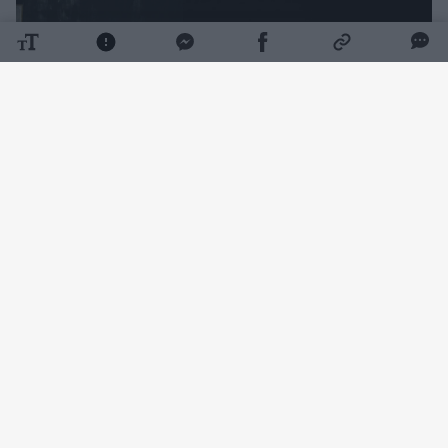
Daugiau nuotraukų (7)
Vienas prestižiškiausių pasaulyje Zalcburgo
vasaros muzikos festivalis prasidėjo liepos
26-ąją Georges'o Bizet operos „Karmen“
premjera Zalcburgo didžiojoje scenoje. Tiesa,
faktinė festivalio pradžia – liepos 17-osios
koncertas, skirtas vengrų šiuolaikinės muzikos