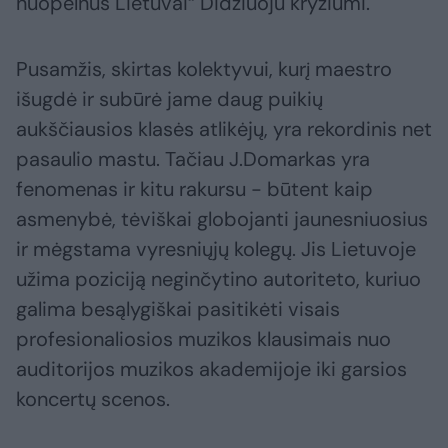
nuopelnus Lietuvai“ Didžiuoju kryžiumi.
Pusamžis, skirtas kolektyvui, kurį maestro
išugdė ir subūrė jame daug puikių
aukščiausios klasės atlikėjų, yra rekordinis net
pasaulio mastu. Tačiau J.Domarkas yra
fenomenas ir kitu rakursu - būtent kaip
asmenybė, tėviškai globojanti jaunesniuosius
ir mėgstama vyresniųjų kolegų. Jis Lietuvoje
užima poziciją neginčytino autoriteto, kuriuo
galima besąlygiškai pasitikėti visais
profesionaliosios muzikos klausimais nuo
auditorijos muzikos akademijoje iki garsios
koncertų scenos.