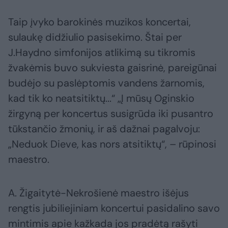
Taip įvyko barokinės muzikos koncertai,
sulaukę didžiulio pasisekimo. Štai per
J.Haydno simfonijos atlikimą su tikromis
žvakėmis buvo sukviesta gaisrinė, pareigūnai
budėjo su paslėptomis vandens žarnomis,
kad tik ko neatsitiktų...“ „Į mūsų Oginskio
žirgyną per koncertus susigrūda iki pusantro
tūkstančio žmonių, ir aš dažnai pagalvoju:
„Neduok Dieve, kas nors atsitiktų“, – rūpinosi
maestro.
A. Žigaitytė-Nekrošienė maestro išėjus
rengtis jubiliejiniam koncertui pasidalino savo
mintimis apie kažkada jos pradėtą rašyti