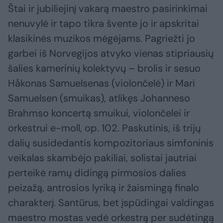
Štai ir jubiliejinį vakarą maestro pasirinkimai
nenuvylė ir tapo tikra švente jo ir apskritai
klasikinės muzikos mėgėjams. Pagriežti jo
garbei iš Norvegijos atvyko vienas stipriausių
šalies kamerinių kolektyvų – brolis ir sesuo
Håkonas Samuelsenas (violončelė) ir Mari
Samuelsen (smuikas), atlikęs Johanneso
Brahmso koncertą smuikui, violončelei ir
orkestrui e-moll, op. 102. Paskutinis, iš trijų
dalių susidedantis kompozitoriaus simfoninis
veikalas skambėjo pakiliai, solistai jautriai
perteikė ramų didingą pirmosios dalies
peizažą, antrosios lyriką ir žaismingą finalo
charakterį. Santūrus, bet įspūdingai valdingas
maestro mostas vedė orkestrą per sudėtingą