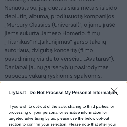
Nenuostabu, jog duetas šiais metais išleido
debiutinį albumą, prodiusuotą kompanijos
„Mercury Classics (Universal)“, o jame įrašė
jiems sukurtą Jameso Homerio, filmų
„Titanikas“ ir „Įsikūnijimas“ garso takelių
autoriaus, dvigubą koncertą (filmo
pavadinimą vis dėlto versčiau „Avataras“).
Dar labai jaunų garsenybių pasirodymas
papuošė vakarą ryškiomis spalvomis.
Lrytas.lt -
Do Not Process My Personal Information
Antroje dalyje – Camille Saint-Saënso
simfonija Nr. 3 c-moll, op. 78 F. Liszto
If you wish to opt-out of the sale, sharing to third parties, or
atminimui. „Vargonų simfonijoje“ vargonų
processing of your personal or sensitive information for
targeted advertising by us, please use the below opt-out
partiją atliko Renata Marcinkutė-Lesieur.
section to confirm your selection. Please note that after your