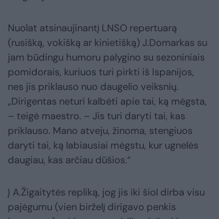
Nuolat atsinaujinantį LNSO repertuarą
(rusišką, vokišką ar kinietišką) J.Domarkas su
jam būdingu humoru palygino su sezoniniais
pomidorais, kuriuos turi pirkti iš Ispanijos,
nes jis priklauso nuo daugelio veiksnių.
„Dirigentas neturi kalbėti apie tai, ką mėgsta,
– teigė maestro. – Jis turi daryti tai, kas
priklauso. Mano atveju, žinoma, stengiuos
daryti tai, ką labiausiai mėgstu, kur ugnelės
daugiau, kas arčiau dūšios.“
Į A.Žigaitytės repliką, jog jis iki šiol dirba visu
pajėgumu (vien birželį dirigavo penkis