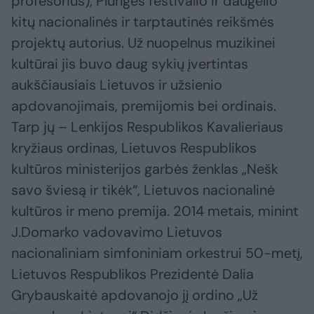
profesorius), Plungės festivalio ir daugelio
kitų nacionalinės ir tarptautinės reikšmės
projektų autorius. Už nuopelnus muzikinei
kultūrai jis buvo daug sykių įvertintas
aukščiausiais Lietuvos ir užsienio
apdovanojimais, premijomis bei ordinais.
Tarp jų – Lenkijos Respublikos Kavalieriaus
kryžiaus ordinas, Lietuvos Respublikos
kultūros ministerijos garbės ženklas „Nešk
savo šviesą ir tikėk“, Lietuvos nacionalinė
kultūros ir meno premija. 2014 metais, minint
J.Domarko vadovavimo Lietuvos
nacionaliniam simfoniniam orkestrui 50-metį,
Lietuvos Respublikos Prezidentė Dalia
Grybauskaitė apdovanojo jį ordino „Už