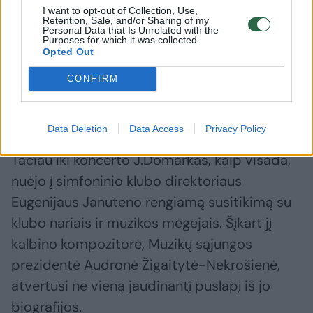
Nacionalinės filharmonijos vadovybės, renginį
I want to opt-out of Collection, Use,
Retention, Sale, and/or Sharing of my
remiančio mecenato Bronislovo Lubio fondo
Personal Data that Is Unrelated with the
Purposes for which it was collected.
ir plungiškių atstovų puokštės ir sveikinimai. Į
Opted Out
ovacijas maestro, nuo dirigento pakylos
CONFIRM
pamojavęs ranka, atsakė trumpai:
„Susitiksime po dešimties metų“.
Data Deletion
Data Access
Privacy Policy
Tačiau iki koncerto J.Domarkas, kaip visada,
nuėjo į simfoninio klubo direktoriaus
Eugenijaus Janutėno rengiamą susitikimą su
klubo nariais ir muzikos mėgėjais. Šįkart jį
kalbino kompozitorė, Muzikų sąjungos
prezidentė Audronė Žigaitytė-Nekrošienė,
atvertusi ne vieną jaudinantį puslapį iš jo
biografijos.