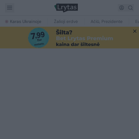
Karas Ukrainoje
Žalioji erdvė
Ačiū, Prezidente
E