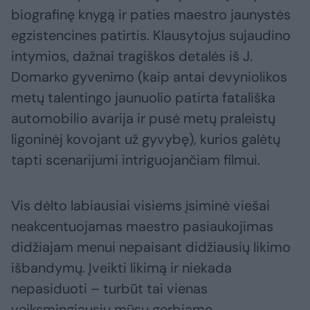
biografinę knygą ir paties maestro jaunystės
egzistencines patirtis. Klausytojus sujaudino
intymios, dažnai tragiškos detalės iš J.
Domarko gyvenimo (kaip antai devyniolikos
metų talentingo jaunuolio patirta fatališka
automobilio avarija ir pusė metų praleistų
ligoninėj kovojant už gyvybę), kurios galėtų
tapti scenarijumi intriguojančiam filmui.
Vis dėlto labiausiai visiems įsiminė viešai
neakcentuojamas maestro pasiaukojimas
didžiajam menui nepaisant didžiausių likimo
išbandymų. Įveikti likimą ir niekada
nepasiduoti – turbūt tai vienas
veiksmingiausių mūsų gerbiamo