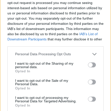
Nuotaikingas, spalvingas ir pakylėtas kūrinys,
opt-out request is processed you may continue seeing
kuriame girdime būdingus fortepijonu
interest-based ads based on personal information utilized by
us or personal information disclosed to third parties prior to
atliekamus perlinius pasažus, daug mažorinių
your opt-out. You may separately opt-out of the further
akordų ir žaižaruojančius muzikinius
disclosure of your personal information by third parties on the
IAB’s list of downstream participants. This information may
paveikslus, puikiai atliko šventės kulminacijos
also be disclosed by us to third parties on the
IAB’s List of
funkciją. J. Domarko mokinio Modesto
Downstream Participants
that may further disclose it to other
third parties.
Pitrėno vadovaujamas LNSO kolektyvas
pagerbė savo ilgametį meno vadovą ir
Personal Data Processing Opt Outs
dirigentą išugdytu profesionaliu griežimu ir
I want to opt-out of the Sharing of my
personal data.
ore juntama pagarba. Beje, ir pats maestro
Opted In
prasitarė, kad šį kūrinį pagriežti paprašė
I want to opt-out of the Sale of my
patys muzikantai.
Personal Data.
Opted In
I want to opt-out of processing my
Po koncerto maestro laukė ministro
Personal Data for Targeted Advertising.
Opted In
pirmininko Audriaus Butkevičiaus,