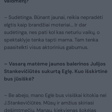
vaidmenį?
– Sudėtinga. Būnant jaunai, reikia nepradėti
elgtis kaip brandžiai moteriai... Ir dar
sudėtinga, nes pati kol kas neturiu vaikų, o
spektaklyje tenka tapti mama. Tam tenka
paasitelkti visus aktorinius gabumus.
– Vasarą matėme jaunos balerinos Julijos
Stankevičiūtės sukurtą Eglę. Kuo išskirtinė
bus jūsiškė?
– Be abejo, mano Eglė bus visiškai kitokia nei
J.Stankevičiūtės. Mūsų ir amžius skiriasi
dešimtmečiu. Manau, kiekvienas šokėjas