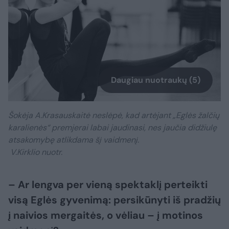
Daugiau nuotraukų (5)
Šokėja A.Krasauskaitė neslėpė, kad artėjant „Eglės žalčių
karalienės“ premjerai labai jaudinasi, nes jaučia didžiulę
atsakomybę atlikdama šį vaidmenį.
V.Kirklio nuotr.
– Ar lengva per vieną spektaklį perteikti
visą Eglės gyvenimą: persikūnyti iš pradžių
į naivios mergaitės, o vėliau – į motinos