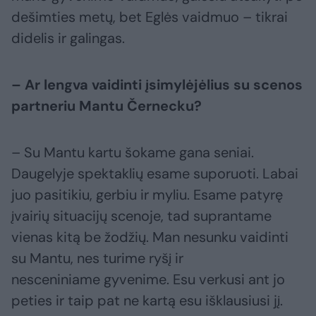
dešimties metų, bet Eglės vaidmuo – tikrai
didelis ir galingas.
– Ar lengva vaidinti įsimylėjėlius su scenos
partneriu Mantu Černecku?
– Su Mantu kartu šokame gana seniai.
Daugelyje spektaklių esame suporuoti. Labai
juo pasitikiu, gerbiu ir myliu. Esame patyrę
įvairių situacijų scenoje, tad suprantame
vienas kitą be žodžių. Man nesunku vaidinti
su Mantu, nes turime ryšį ir
nesceniniame gyvenime. Esu verkusi ant jo
peties ir taip pat ne kartą esu išklausiusi jį.