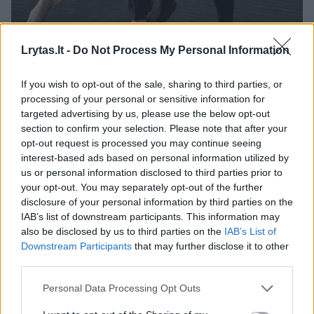
Daugiau nuotraukų (5)
Lrytas.lt -
Do Not Process My Personal Information
If you wish to opt-out of the sale, sharing to third parties, or
Šokėja A.Krasauskaitė neslėpė, kad artėjant „Eglės žalčių
processing of your personal or sensitive information for
karalienės“ premjerai labai jaudinasi, nes jaučia didžiulę
targeted advertising by us, please use the below opt-out
atsakomybę atlikdama šį vaidmenį.
section to confirm your selection. Please note that after your
opt-out request is processed you may continue seeing
M.Aleksos nuotr.
interest-based ads based on personal information utilized by
us or personal information disclosed to third parties prior to
your opt-out. You may separately opt-out of the further
– Ar Eduardo Balsio muzika padeda
disclosure of your personal information by third parties on the
atskleisti Eglės personažą?
IAB’s list of downstream participants. This information may
also be disclosed by us to third parties on the
IAB’s List of
Downstream Participants
that may further disclose it to other
– Eglės vaidmuo – muzikos ir choreografijos
third parties.
simbiozė. E.Balsio muzika man patinka, jos
Personal Data Processing Opt Outs
mielai klausau. Ir man ji padeda kurti