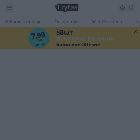
Karas Ukrainoje
Žalioji erdvė
Ačiū, Prezidente
E