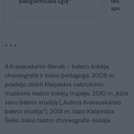
pasiglemžusio Eglę“
lengva, v
spektakl
* * *
A.Krasauskaitė-Berulė – baleto šokėja,
choreografė ir šokio pedagogė. 2008 m.
pradėjo dirbti Klaipėdos valstybinio
muzikinio teatro šokėjų trupėje. 2010 m. įkūrė
savo baleto studiją („Aušros Krasauskaitės
baleto studija“). 2013 m. tapo Klaipėdos
Šeiko šokio teatro choreografe-šokėja.