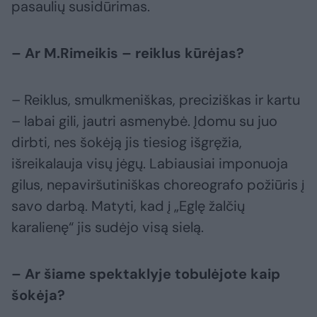
pasaulių susidūrimas.
– Ar M.Rimeikis – reiklus kūrėjas?
– Reiklus, smulkmeniškas, preciziškas ir kartu
– labai gili, jautri asmenybė. Įdomu su juo
dirbti, nes šokėją jis tiesiog išgręžia,
išreikalauja visų jėgų. Labiausiai imponuoja
gilus, nepaviršutiniškas choreografo požiūris į
savo darbą. Matyti, kad į „Eglę žalčių
karalienę“ jis sudėjo visą sielą.
– Ar šiame spektaklyje tobulėjote kaip
šokėja?