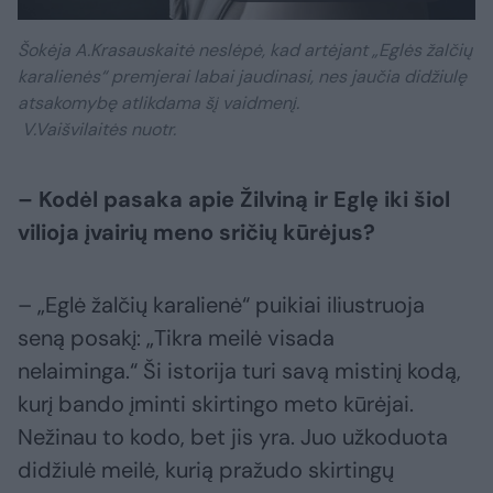
Šokėja A.Krasauskaitė neslėpė, kad artėjant „Eglės žalčių
karalienės“ premjerai labai jaudinasi, nes jaučia didžiulę
atsakomybę atlikdama šį vaidmenį.
V.Vaišvilaitės nuotr.
– Kodėl pasaka apie Žilviną ir Eglę iki šiol
vilioja įvairių meno sričių kūrėjus?
– „Eglė žalčių karalienė“ puikiai iliustruoja
seną posakį: „Tikra meilė visada
nelaiminga.“ Ši istorija turi savą mistinį kodą,
kurį bando įminti skirtingo meto kūrėjai.
Nežinau to kodo, bet jis yra. Juo užkoduota
didžiulė meilė, kurią pražudo skirtingų