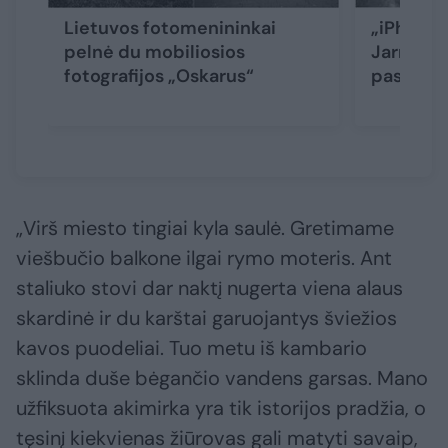
Lietuvos fotomenininkai
„iPhone“
pelnė du mobiliosios
Jarmalav
fotografijos „Oskarus“
pasaulio
„Virš miesto tingiai kyla saulė. Gretimame
viešbučio balkone ilgai rymo moteris. Ant
staliuko stovi dar naktį nugerta viena alaus
skardinė ir du karštai garuojantys šviežios
kavos puodeliai. Tuo metu iš kambario
sklinda duše bėgančio vandens garsas. Mano
užfiksuota akimirka yra tik istorijos pradžia, o
tęsinį kiekvienas žiūrovas gali matyti savaip,