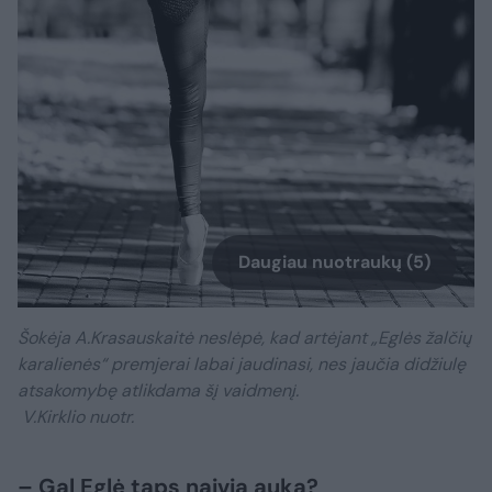
Daugiau nuotraukų (5)
Šokėja A.Krasauskaitė neslėpė, kad artėjant „Eglės žalčių
karalienės“ premjerai labai jaudinasi, nes jaučia didžiulę
atsakomybę atlikdama šį vaidmenį.
V.Kirklio nuotr.
– Gal Eglė taps naivia auka?