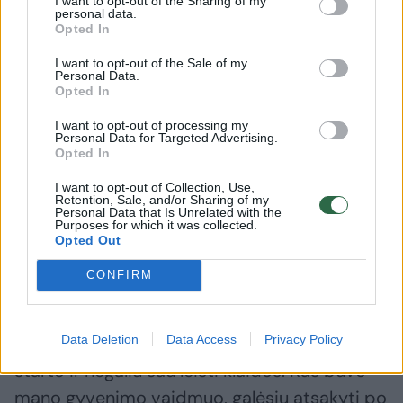
I want to opt-out of the Sharing of my
vaidmenį, nes yra bekraštė ir labai išraiškinga.
personal data.
Opted In
Joje girdimi lietuvių liaudies motyvai, ir man
tai labai gražu.
I want to opt-out of the Sale of my
Personal Data.
Opted In
– KVMT sukūrėte daug pagrindinių
I want to opt-out of processing my
Personal Data for Targeted Advertising.
vaidmenų: Žizel, Liucę iš spektaklio
Opted In
„Altorių šešėly“... Kokią poziciją šioje
I want to opt-out of Collection, Use,
gretoje užims Eglė?
Retention, Sale, and/or Sharing of my
Personal Data that Is Unrelated with the
Purposes for which it was collected.
Opted Out
– Visi vaidmenys mano širdyje turi savo
CONFIRM
lentynėles ir tarp jų nėra svarbesnio ar
svarbiausio. Kuo Eglės vaidmuo išskirtinis?
Data Deletion
Data Access
Privacy Policy
Jaučiuosi taip, lyg artėčiau prie svarbaus
starto ir negaliu sau leisti klaidos. Kas buvo
mano gyvenimo vaidmuo, galėsiu atsakyti po