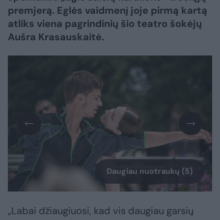
premjerą. Eglės vaidmenį joje pirmą kartą
atliks viena pagrindinių šio teatro šokėjų
Aušra Krasauskaitė.
Daugiau nuotraukų (5)
„Labai džiaugiuosi, kad vis daugiau garsių