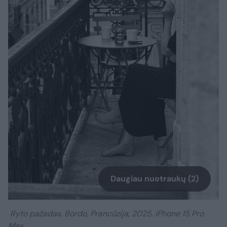
Daugiau nuotraukų (2)
Ryto pažadas. Bordo, Prancūzija, 2025. iPhone 15 Pro
Max.