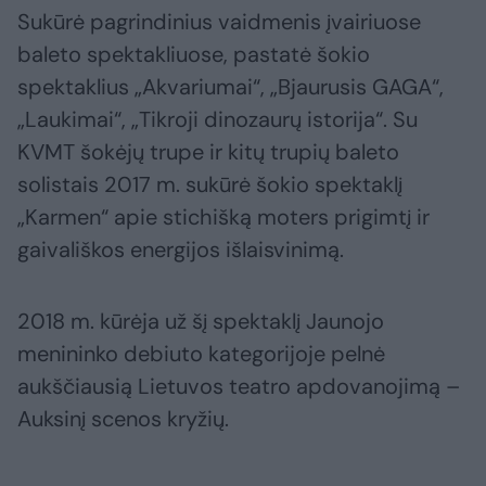
Sukūrė pagrindinius vaidmenis įvairiuose
baleto spektakliuose, pastatė šokio
spektaklius „Akvariumai“, „Bjaurusis GAGA“,
„Laukimai“, „Tikroji dinozaurų istorija“. Su
KVMT šokėjų trupe ir kitų trupių baleto
solistais 2017 m. sukūrė šokio spektaklį
„Karmen“ apie stichišką moters prigimtį ir
gaivališkos energijos išlaisvinimą.
2018 m. kūrėja už šį spektaklį Jaunojo
menininko debiuto kategorijoje pelnė
aukščiausią Lietuvos teatro apdovanojimą –
Auksinį scenos kryžių.