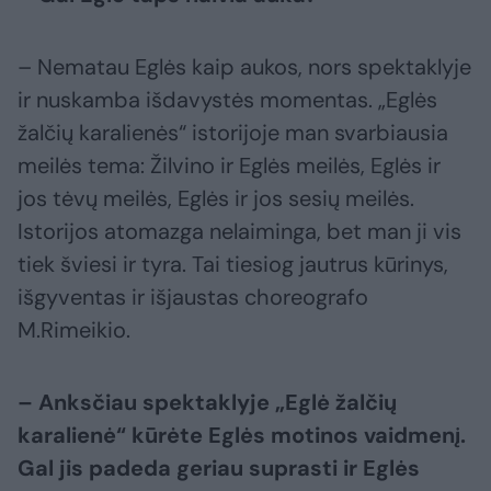
– Nematau Eglės kaip aukos, nors spektaklyje
ir nuskamba išdavystės momentas. „Eglės
žalčių karalienės“ istorijoje man svarbiausia
meilės tema: Žilvino ir Eglės meilės, Eglės ir
jos tėvų meilės, Eglės ir jos sesių meilės.
Istorijos atomazga nelaiminga, bet man ji vis
tiek šviesi ir tyra. Tai tiesiog jautrus kūrinys,
išgyventas ir išjaustas choreografo
M.Rimeikio.
– Anksčiau spektaklyje „Eglė žalčių
karalienė“ kūrėte Eglės motinos vaidmenį.
Gal jis padeda geriau suprasti ir Eglės