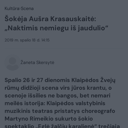
Kultūra
Scena
Šokėja Aušra Krasauskaitė:
„Naktimis nemiegu iš jaudulio“
2019 m. spalio 18 d. 14:15
Žaneta Skersytė
Spalio 26 ir 27 dienomis Klaipėdos Žvejų
rūmų didžioji scena virs jūros krantu, o
scenoje išsilies ne bangos, bet nemari
meilės istorija: Klaipėdos valstybinis
muzikinis teatras pristatys choreografo
Martyno Rimeikio sukurto šokio
spektaklio „Eglė žalčių karalienė“ trečiąją