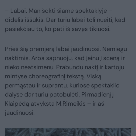
– Labai. Man šokti šiame spektaklyje –
didelis iššūkis. Dar turiu labai toli nueiti, kad
pasiekčiau to, ko pati iš savęs tikiuosi.
Prieš šią premjerą labai jaudinuosi. Nemiegu
naktimis. Arba sapnuoju, kad įeinu į sceną ir
nieko neatsimenu. Prabundu naktį ir kartoju
mintyse choreografinį tekstą. Viską
permąstau ir suprantu, kuriose spektaklio
dalyse dar turiu patobulėti. Pirmadienį į
Klaipėdą atvyksta M.Rimeikis – ir aš
jaudinuosi.