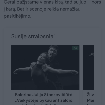
Gerai pažįstame vienas kitą, tad su juo – nors
į karą. Bet ir scenoje reikia nemažiau
pasitikėjimo.
Susiję straipsniai
Balerina Julija Stankevičiūtė:
Žilvino 
„Vaikystėje pykau ant žalčio,
Mantas Č