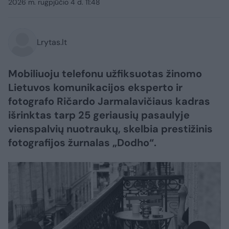
2026 m. rugpjūčio 4 d. 11:48
Lrytas.lt
Mobiliuoju telefonu užfiksuotas žinomo
Lietuvos komunikacijos eksperto ir
fotografo Ričardo Jarmalavičiaus kadras
išrinktas tarp 25 geriausių pasaulyje
vienspalvių nuotraukų, skelbia prestižinis
fotografijos žurnalas „Dodho“.