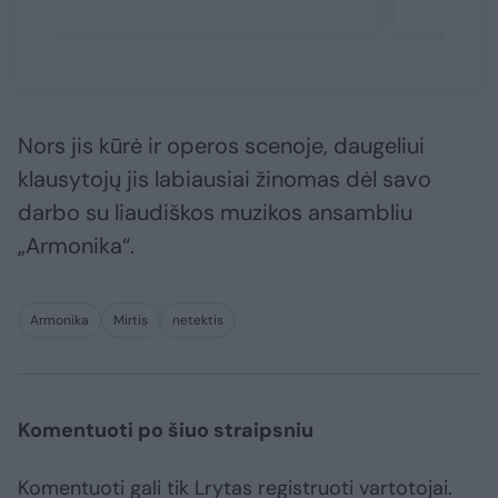
Nors jis kūrė ir operos scenoje, daugeliui
klausytojų jis labiausiai žinomas dėl savo
darbo su liaudiškos muzikos ansambliu
„Armonika“.
Armonika
Mirtis
netektis
Komentuoti po šiuo straipsniu
Komentuoti gali tik Lrytas registruoti vartotojai.