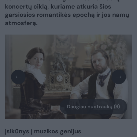
koncertų ciklą, kuriame atkuria šios
garsiosios romantikės epochą ir jos namų
atmosferą.
Daugiau nuotraukų (9)
Įsikūnys į muzikos genijus