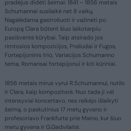
pradėjus didėti šeimai: 1841 – 1856 metais
Schumannai susilaikė net 8 vaikų.
Nagalėdama gastroliuoti ir važinėti po
Europą Clara būtent šiuo laikotarpiu
pasišventė kūrybai. Taip atsirado jos
rimtosios kompozicijos, Preliudai ir Fugos,
Fortepijoninis trio, Variacijos Schumanno
tema, Romansai fortepijonui ir kiti kūriniai.
1856 metais mirus vyrui R.Schumannui, nutilo
ir Clara, kaip kompozitorė. Nuo tada ji vėl
intensyviai koncertavo, nes reikėjo išlaikyti
šeimą, o paskutinius 17 metų gyveno ir
profesoriavo Frankfurte prie Maino, kur šiuo
metu gyvena ir G.Gedvilaitė.