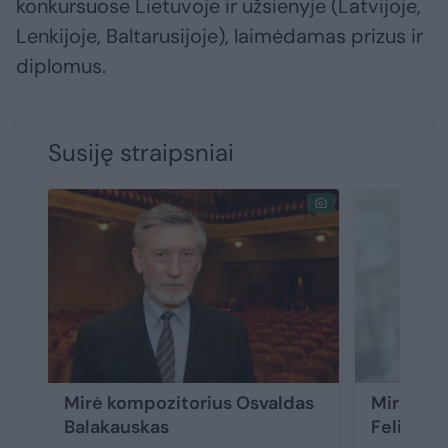
konkursuose Lietuvoje ir užsienyje (Latvijoje,
Lenkijoje, Baltarusijoje), laimėdamas prizus ir
diplomus.
Susiję straipsniai
Mirė kompozitorius Osvaldas
Mirė Lie
Balakauskas
Feliksas