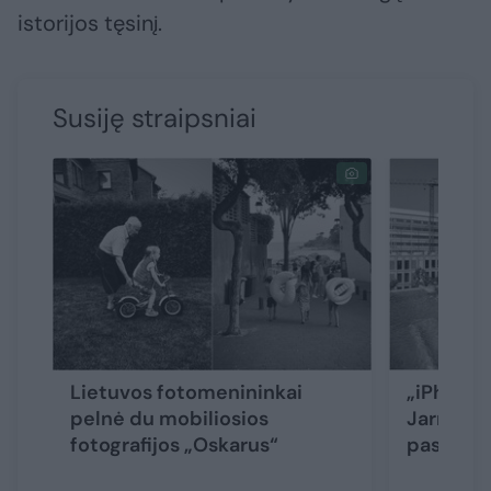
istorijos tęsinį.
Susiję straipsniai
Lietuvos fotomenininkai
„iPhone“
pelnė du mobiliosios
Jarmalav
fotografijos „Oskarus“
pasaulio