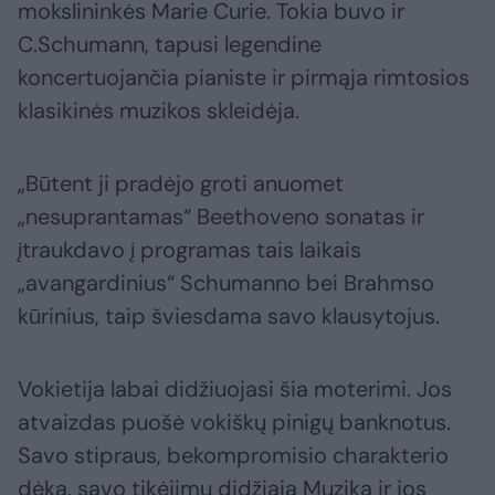
mokslininkės Marie Curie. Tokia buvo ir
C.Schumann, tapusi legendine
koncertuojančia pianiste ir pirmąja rimtosios
klasikinės muzikos skleidėja.
„Būtent ji pradėjo groti anuomet
„nesuprantamas“ Beethoveno sonatas ir
įtraukdavo į programas tais laikais
„avangardinius“ Schumanno bei Brahmso
kūrinius, taip šviesdama savo klausytojus.
Vokietija labai didžiuojasi šia moterimi. Jos
atvaizdas puošė vokiškų pinigų banknotus.
Savo stipraus, bekompromisio charakterio
dėka, savo tikėjimu didžiąja Muzika ir jos