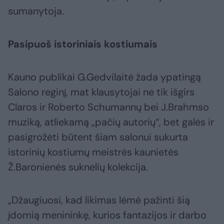
sumanytoja.
Pasipuoš istoriniais kostiumais
Kauno publikai G.Gedvilaitė žada ypatingą
Salono reginį, mat klausytojai ne tik išgirs
Claros ir Roberto Schumannų bei J.Brahmso
muziką, atliekamą „pačių autorių“, bet galės ir
pasigrožėti būtent šiam salonui sukurta
istorinių kostiumų meistrės kaunietės
Ž.Baronienės suknelių kolekcija.
„Džaugiuosi, kad likimas lėmė pažinti šią
įdomią menininkę, kurios fantazijos ir darbo