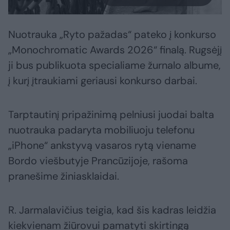
Nuotrauka „Ryto pažadas“ pateko į konkurso
„Monochromatic Awards 2026“ finalą. Rugsėjį
ji bus publikuota specialiame žurnalo albume,
į kurį įtraukiami geriausi konkurso darbai.
Tarptautinį pripažinimą pelniusi juodai balta
nuotrauka padaryta mobiliuoju telefonu
„iPhone“ ankstyvą vasaros rytą viename
Bordo viešbutyje Prancūzijoje, rašoma
pranešime žiniasklaidai.
R. Jarmalavičius teigia, kad šis kadras leidžia
kiekvienam žiūrovui pamatyti skirtingą