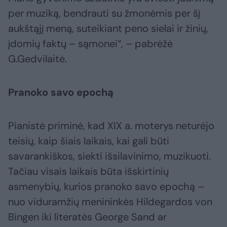
per muziką, bendrauti su žmonėmis per šį
aukštąjį meną, suteikiant peno sielai ir žinių,
įdomių faktų – sąmonei“, – pabrėžė
G.Gedvilaitė.
Pranoko savo epochą
Pianistė priminė, kad XIX a. moterys neturėjo
teisių, kaip šiais laikais, kai gali būti
savarankiškos, siekti išsilavinimo, muzikuoti.
Tačiau visais laikais būta išskirtinių
asmenybių, kurios pranoko savo epochą –
nuo viduramžių menininkės Hildegardos von
Bingen iki literatės George Sand ar