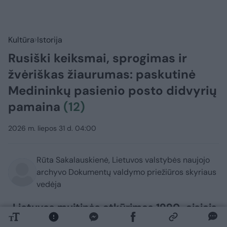
Kultūra
Istorija
Rusiški keiksmai, sprogimas ir
žvėriškas žiaurumas: paskutinė
Medininkų pasienio posto didvyrių
pamaina
(12)
2026 m. liepos 31 d. 04:00
Rūta Sakalauskienė, Lietuvos valstybės naujojo
archyvo Dokumentų valdymo priežiūros skyriaus
vedėja
„Lietuvos muitinės atkūrimas 1990-aisiais
vertinamas kaip drąsus ir labai rizikingas