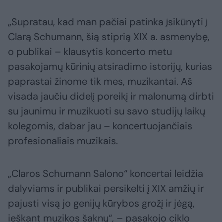
„Supratau, kad man pačiai patinka įsikūnyti į
Clarą Schumann, šią stiprią XIX a. asmenybę,
o publikai – klausytis koncerto metu
pasakojamų kūrinių atsiradimo istorijų, kurias
paprastai žinome tik mes, muzikantai. Aš
visada jaučiu didelį poreikį ir malonumą dirbti
su jaunimu ir muzikuoti su savo studijų laikų
kolegomis, dabar jau – koncertuojančiais
profesionaliais muzikais.
„Claros Schumann Salono“ koncertai leidžia
dalyviams ir publikai persikelti į XIX amžių ir
pajusti visą jo genijų kūrybos grožį ir jėgą,
ieškant muzikos šaknų“, – pasakojo ciklo