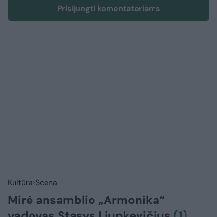
Prisijungti komentatoriams
Kultūra
Scena
Mirė ansamblio „Armonika“
vadovas Stasys Liupkevičius
(1)