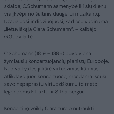
sklaida, C.Schumann asmenybė iki šių dienų
yra įkvėpimo šaltinis daugeliui muzikantų.
Džaugiuosi ir didžiuojuosi, kad esu vadinama
„lietuviškąja Clara Schumann“, – kalbėjo
G.Gedvilaitė.
C.Schumann (1819 – 1896) buvo viena
žymiausių koncertuojančių pianistų Europoje.
Nuo vaikystės ji kūrė virtuozinius kūrinius,
atlikdavo juos koncertuose, mesdama iššūkį
savo nepaprastu virtuoziškumu to meto
legendoms F.Lisztui ir S.Thalbergui.
Koncertinę veiklą Clara turėjo nutraukti,