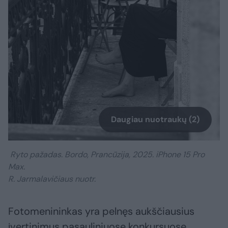
Daugiau nuotraukų (2)
Ryto pažadas. Bordo, Prancūzija, 2025. iPhone 15 Pro
Max.
R. Jarmalavičiaus nuotr.
Fotomenininkas yra pelnęs aukščiausius
įvertinimus pasauliniuose konkursuose