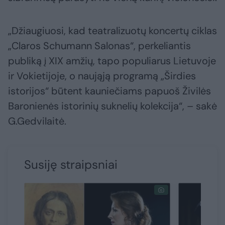
„Džiaugiuosi, kad teatralizuotų koncertų ciklas
„Claros Schumann Salonas“, perkeliantis
publiką į XIX amžių, tapo populiarus Lietuvoje
ir Vokietijoje, o naująją programą „Širdies
istorijos“ būtent kauniečiams papuoš Živilės
Baronienės istorinių suknelių kolekcija“, – sakė
G.Gedvilaitė.
Susiję straipsniai