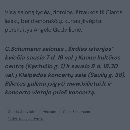
Visą saloną lydės įdomios ištraukos iš Claros
laiškų bei dienoraščių, kurias įkvėptai
perskaitys Angelė Gedvilienė.
C.Schumann salonas „Širdies istorijos“
kviečia sausio 7 d. 19 val. į Kauno kultūros
centrą (Kęstučio g. 1) ir sausio 8 d. 18.30
val. į Klaipėdos koncertų salę (Šaulių g. 38).
Bilietus galima įsigyti www.bilietai.lt ir
koncerto vietoje prieš koncertą.
Guoda Gedvilaitė
^Instant
Clara Schumann
Rodyti daugiau žymių