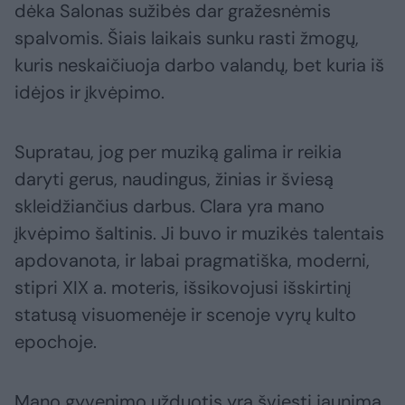
dėka Salonas sužibės dar gražesnėmis
spalvomis. Šiais laikais sunku rasti žmogų,
kuris neskaičiuoja darbo valandų, bet kuria iš
idėjos ir įkvėpimo.
Supratau, jog per muziką galima ir reikia
daryti gerus, naudingus, žinias ir šviesą
skleidžiančius darbus. Clara yra mano
įkvėpimo šaltinis. Ji buvo ir muzikės talentais
apdovanota, ir labai pragmatiška, moderni,
stipri XIX a. moteris, išsikovojusi išskirtinį
statusą visuomenėje ir scenoje vyrų kulto
epochoje.
Mano gyvenimo užduotis yra šviesti jaunimą