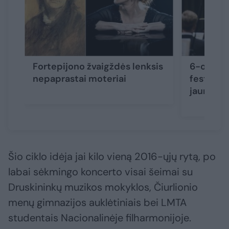
Fortepijono žvaigždės lenksis
6-ojo Vi
nepaprastai moteriai
festivali
jaunatvi
Šio ciklo idėja jai kilo vieną 2016-ųjų rytą, po
labai sėkmingo koncerto visai šeimai su
Druskininkų muzikos mokyklos, Čiurlionio
menų gimnazijos auklėtiniais bei LMTA
studentais Nacionalinėje filharmonijoje.