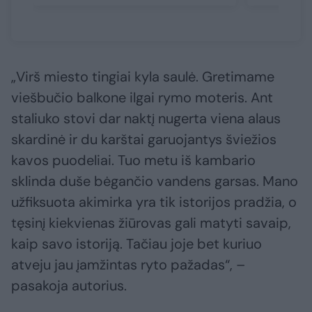
„Virš miesto tingiai kyla saulė. Gretimame
viešbučio balkone ilgai rymo moteris. Ant
staliuko stovi dar naktį nugerta viena alaus
skardinė ir du karštai garuojantys šviežios
kavos puodeliai. Tuo metu iš kambario
sklinda duše bėgančio vandens garsas. Mano
užfiksuota akimirka yra tik istorijos pradžia, o
tęsinį kiekvienas žiūrovas gali matyti savaip,
kaip savo istoriją. Tačiau joje bet kuriuo
atveju jau įamžintas ryto pažadas“, –
pasakoja autorius.