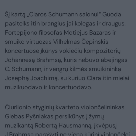
Šį kartą „Claros Schumann salonui“ Guoda
pasitelks itin brangius jai kolegas ir draugus.
Fortepijono filosofas Motiejus Bazaras ir
smuiko virtuozas Vilhelmas Čepinskis
koncertuose įkūnys vokiečių kompozitorių
Johannesą Brahmsą, kuris nebuvo abejingas
C. Schumann, ir vengrų kilmės smuikininką
Josephą Joachimą, su kuriuo Clara itin mielai
muzikuodavo ir koncertuodavo.
Čiurlionio styginių kvarteto violončelininkas
Glebas Pyšniakas persikūnys į žymų
muzikantą Robertą Hausmanną, įkvėpusį
J.Brahmsą parašyti ne vieną kūrinį violončelei.