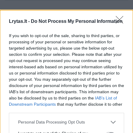
Komentuoti po šiuo straipsniu
Lrytas.lt -
Do Not Process My Personal Information
Komentuoti gali tik Lrytas registruoti vartotojai.
If you wish to opt-out of the sale, sharing to third parties, or
Prisijunkite prie registruotų vartotojų
processing of your personal or sensitive information for
bendruomenės ir bendraukite komentaruose!
targeted advertising by us, please use the below opt-out
section to confirm your selection. Please note that after your
opt-out request is processed you may continue seeing
interest-based ads based on personal information utilized by
Rodyti komentarus
us or personal information disclosed to third parties prior to
your opt-out. You may separately opt-out of the further
Prisijungti komentatoriams
disclosure of your personal information by third parties on the
IAB’s list of downstream participants. This information may
also be disclosed by us to third parties on the
IAB’s List of
Downstream Participants
that may further disclose it to other
third parties.
Personal Data Processing Opt Outs