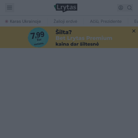
Karas Ukrainoje
Žalioji erdvė
Ačiū, Prezidente
E