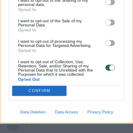
I want to opt-out of the Sharing of my
personal data.
Opted In
I want to opt-out of the Sale of my
Personal Data.
Opted In
I want to opt-out of processing my
Personal Data for Targeted Advertising.
Opted In
Kultūra
Meno pulsas
I want to opt-out of Collection, Use,
„iPhone“ užfiksuota Ričardo
Retention, Sale, and/or Sharing of my
Personal Data that Is Unrelated with the
Purposes for which it was collected.
Jarmalavičiaus nuotrauka –
Opted Out
pasaulio TOP 25
(3)
CONFIRM
2026 m. rugpjūčio 4 d. 11:48
Data Deletion
Data Access
Privacy Policy
Lrytas.lt