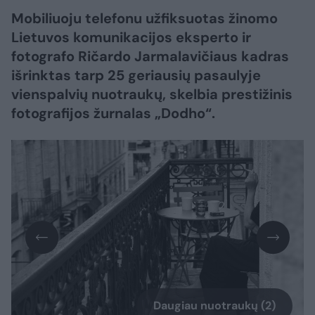
Mobiliuoju telefonu užfiksuotas žinomo
Lietuvos komunikacijos eksperto ir
fotografo Ričardo Jarmalavičiaus kadras
išrinktas tarp 25 geriausių pasaulyje
vienspalvių nuotraukų, skelbia prestižinis
fotografijos žurnalas „Dodho“.
Daugiau nuotraukų (2)