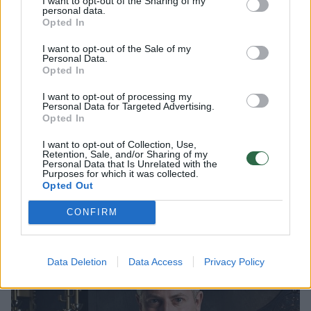
tobulėti. Susitinki su aukščiausio lygio
I want to opt-out of the Sharing of my
personal data.
profesionalais ir iš jų mokaisi, semiesi
Opted In
profesinės patirties.
I want to opt-out of the Sale of my
Personal Data.
Opted In
Yra ko pasimokyti ir iš mūsų šalies solistų.
I want to opt-out of processing my
Kiekviena patirtis svarbi: tiek ta, kurią atsiveži
Personal Data for Targeted Advertising.
Opted In
iš užsienio, tiek ta, kurią gauni čia“, –
I want to opt-out of Collection, Use,
tvirtino solistas.
Retention, Sale, and/or Sharing of my
Personal Data that Is Unrelated with the
Purposes for which it was collected.
Opted Out
CONFIRM
Data Deletion
Data Access
Privacy Policy