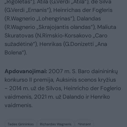
„Rigoletas“), Atila (G.Verdi „Atila“), de Silva
(G.Verdi „Ernanis“), Heinrichas der Fogleris
(R.Wagnerio „Lohengrinas“), Dalandas
(R.Wagnerio „Skrajojantis olandas“), Maliuta
Skuratovas (N.Rimskio‑Korsakovo „Caro
sužadėtinė“), Henrikas (G.Donizetti „Ana
Bolena“).
Apdovanojimai:
2007 m. S. Baro dainininkų
konkurso II premija, Auksinis scenos kryžius
- 2014 m. už de Silvos, Heinricho der Foglerio
vaidmenis, 2021 m. už Dalando ir Henriko
vaidmenis.
Tadas Girininkas
Richardas Wagneris
^Instant