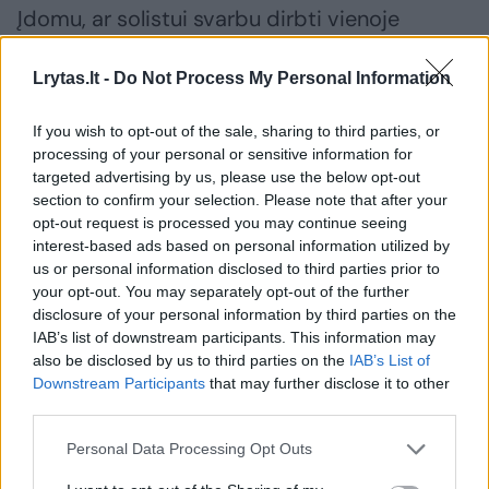
Įdomu, ar solistui svarbu dirbti vienoje
trupėje, ar, kaip tam Olandui, geriau klajoti iš
Lrytas.lt -
Do Not Process My Personal Information
vieno teatro į kitą ieškant savo vienintelio,
nepakartojamo vaidmens?
If you wish to opt-out of the sale, sharing to third parties, or
processing of your personal or sensitive information for
targeted advertising by us, please use the below opt-out
„Negalėčiau atsakyti kategoriškai. Esu
section to confirm your selection. Please note that after your
išbandęs abu variantus – dirbau trupėse ir
opt-out request is processed you may continue seeing
interest-based ads based on personal information utilized by
dainavau kaip kviestinis solistas. Pasirinkau
us or personal information disclosed to third parties prior to
laisvai samdomo solisto kelią.
your opt-out. You may separately opt-out of the further
disclosure of your personal information by third parties on the
IAB’s list of downstream participants. This information may
Kai yra viena trupė, vienas teatras, mažiau
also be disclosed by us to third parties on the
IAB’s List of
Downstream Participants
that may further disclose it to other
galimybių išvykti dainuoti svetur. O aš galiu
third parties.
keliauti po daug šalių bei daug teatrų ir,
Personal Data Processing Opt Outs
manau, tai padeda sparčiau profesiškai