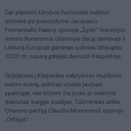
Dar platesni kūrybos horizontai solistui
atsivėrė po pasirodymo Jacques'o
Fromentalio Halevy operoje „Žydė“ Vokietijos
mieste Konstance. Užsienyje daug dainavęs ir
Lietuvą Europoje garsinęs solistas džiaugėsi
2020 m. vasarą galėjęs dainuoti Klaipėdoje.
Grįždamas į Klaipėdos valstybinio muzikinio
teatro sceną, solistas visada jaučiasi
ypatingai, nes būtent čia įvyko jo teatrinis
debiutas: baigęs studijas, T.Girininkas atliko
Charono partiją Claudio Monteverdi operoje
„Orfėjas“.