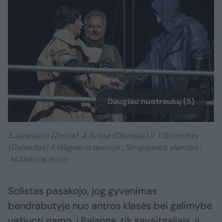
Daugiau nuotraukų (5)
S.Janušaitė (Zenta), A.Švilpa (Olandas) ir T.Girininkas
(Dalandas) R.Wagnerio operoje „Skrajojantis olandas“.
M.Aleksos nuotr.
Solistas pasakojo, jog gyvenimas
bendrabutyje nuo antros klasės bei galimybė
važiuoti namo, į Palangą, tik savaitgaliais, jį