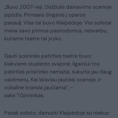
„Buvo 2007-ieji. Didžiulis dainavimo scenoje
įspūdis. Pirmasis žingsnis į operos
pasaulį. Visa tai buvo Klaipėdoje. Visi solistai
mena savo pirmus pasirodymus, nesvarbu,
kuriame teatre tai įvyko.
Gauti sceninės patirties teatre buvo
kiekvieno studento svajonė. Ilgainiui tos
patirties prisirinko nemažai, sukurta jau daug
vaidmenų. Kai laisviau jautiesi scenoje, ir
vokalinė branda jaučiama“, –
sakė T.Girininkas.
Pasak solisto, dainuoti Klaipėdoje su niekuo