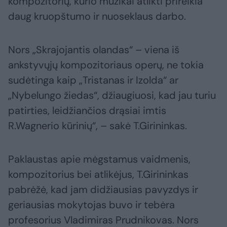
kompozitorių, kurio muzikai atlikti prireikia
daug kruopštumo ir nuoseklaus darbo.
Nors „Skrajojantis olandas“ – viena iš
ankstyvųjų kompozitoriaus operų, ne tokia
sudėtinga kaip „Tristanas ir Izolda“ ar
„Nybelungo žiedas“, džiaugiuosi, kad jau turiu
patirties, leidžiančios drąsiai imtis
R.Wagnerio kūrinių“, – sakė T.Girininkas.
Paklaustas apie mėgstamus vaidmenis,
kompozitorius bei atlikėjus, T.Girininkas
pabrėžė, kad jam didžiausias pavyzdys ir
geriausias mokytojas buvo ir tebėra
profesorius Vladimiras Prudnikovas. Nors