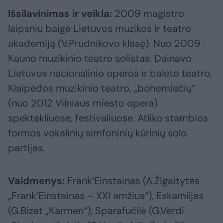
Išsilavinimas ir veikla:
2009 magistro
laipsniu baigė Lietuvos muzikos ir teatro
akademiją (V.Prudnikovo klasę). Nuo 2009
Kauno muzikinio teatro solistas. Dainavo
Lietuvos nacionalinio operos ir baleto teatro,
Klaipėdos muzikinio teatro, „bohemiečių“
(nuo 2012 Vilniaus miesto opera)
spektakliuose, festivaliuose. Atliko stambios
formos vokalinių simfoninių kūrinių solo
partijas.
Vaidmenys:
Frank’Einstainas (A.Žigaitytės
„Frank’Einstainas – XXI amžius“), Eskamiljas
(G.Bizet „Karmen“), Sparafučilė (G.Verdi