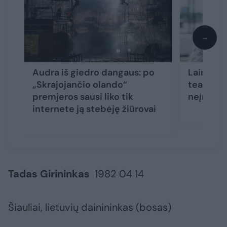
→
Audra iš giedro dangaus: po
Laima Vi
„Skrajojančio olando“
teatro k
premjeros sausi liko tik
neįmano
internete ją stebėję žiūrovai
Tadas Girininkas
1982 04 14
Šiauliai, lietuvių dainininkas (bosas)