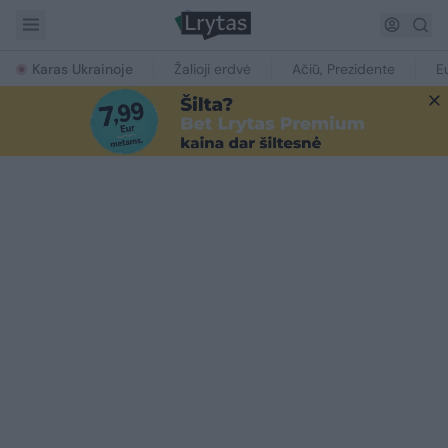
Karas Ukrainoje
Žalioji erdvė
Ačiū, Prezidente
E