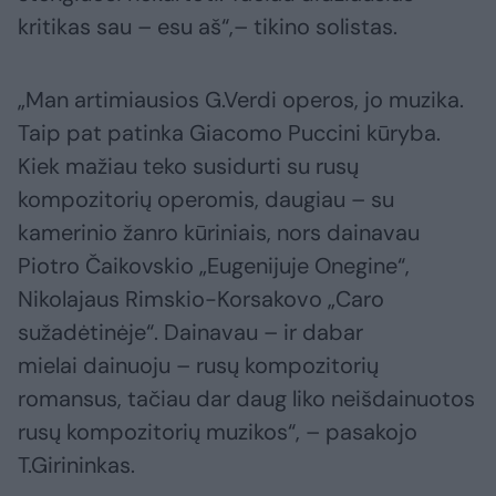
kritikas sau – esu aš“,– tikino solistas.
„Man artimiausios G.Verdi operos, jo muzika.
Taip pat patinka Giacomo Puccini kūryba.
Kiek mažiau teko susidurti su rusų
kompozitorių operomis, daugiau – su
kamerinio žanro kūriniais, nors dainavau
Piotro Čaikovskio „Eugenijuje Onegine“,
Nikolajaus Rimskio-Korsakovo „Caro
sužadėtinėje“. Dainavau – ir dabar
mielai dainuoju – rusų kompozitorių
romansus, tačiau dar daug liko neišdainuotos
rusų kompozitorių muzikos“, – pasakojo
T.Girininkas.