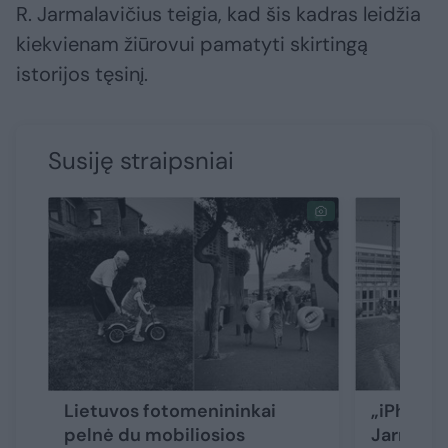
R. Jarmalavičius teigia, kad šis kadras leidžia
kiekvienam žiūrovui pamatyti skirtingą
istorijos tęsinį.
Susiję straipsniai
Lietuvos fotomenininkai
„iPhone“
pelnė du mobiliosios
Jarmalav