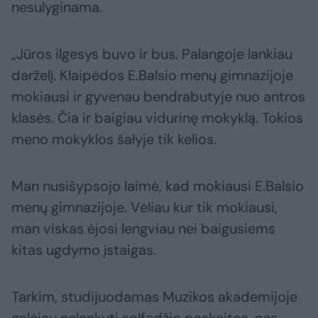
nesulyginama.
„Jūros ilgesys buvo ir bus. Palangoje lankiau
darželį. Klaipėdos E.Balsio menų gimnazijoje
mokiausi ir gyvenau bendrabutyje nuo antros
klasės. Čia ir baigiau vidurinę mokyklą. Tokios
meno mokyklos šalyje tik kelios.
Man nusišypsojo laimė, kad mokiausi E.Balsio
menų gimnazijoje. Vėliau kur tik mokiausi,
man viskas ėjosi lengviau nei baigusiems
kitas ugdymo įstaigas.
Tarkim, studijuodamas Muzikos akademijoje
galėjau nelankyti solfedžio paskaitos, nes