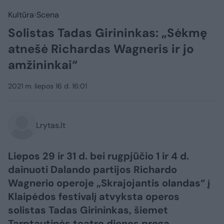
Kultūra
Scena
Solistas Tadas Girininkas: „Sėkmę
atnešė Richardas Wagneris ir jo
amžininkai“
2021 m. liepos 16 d. 16:01
Lrytas.lt
Liepos 29 ir 31 d. bei rugpjūčio 1 ir 4 d.
dainuoti Dalando partijos Richardo
Wagnerio operoje „Skrajojantis olandas“ į
Klaipėdos festivalį atvyksta operos
solistas Tadas Girininkas, šiemet
Tarptautinės teatro dienos proga