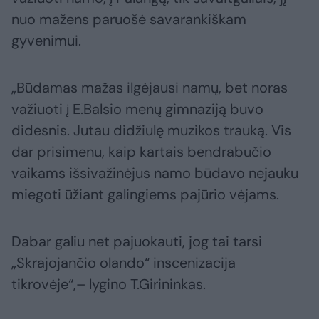
nuo mažens paruošė savarankiškam
gyvenimui.
„Būdamas mažas ilgėjausi namų, bet noras
važiuoti į E.Balsio menų gimnaziją buvo
didesnis. Jutau didžiulę muzikos trauką. Vis
dar prisimenu, kaip kartais bendrabučio
vaikams išsivažinėjus namo būdavo nejauku
miegoti ūžiant galingiems pajūrio vėjams.
Dabar galiu net pajuokauti, jog tai tarsi
„Skrajojančio olando“ inscenizacija
tikrovėje“,– lygino T.Girininkas.