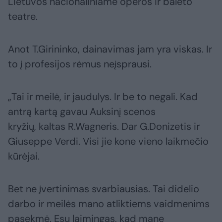
Lietuvos nacionaliniame operos ir baleto
teatre.
Anot T.Girininko, dainavimas jam yra viskas. Ir
to į profesijos rėmus neįsprausi.
„Tai ir meilė, ir jaudulys. Ir be to negali. Kad
antrą kartą gavau Auksinį scenos
kryžių, kaltas R.Wagneris. Dar G.Donizetis ir
Giuseppe Verdi. Visi jie kone vieno laikmečio
kūrėjai.
Bet ne įvertinimas svarbiausias. Tai didelio
darbo ir meilės mano atliktiems vaidmenims
pasekmė. Esu laimingas, kad mane