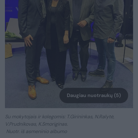
Daugiau nuotraukų (5)
Su mokytojais ir kolegomis: T.Girininkas, N.Ralytė,
V.Prudnikovas, K.Smoriginas.
Nuotr. iš asmeninio albumo