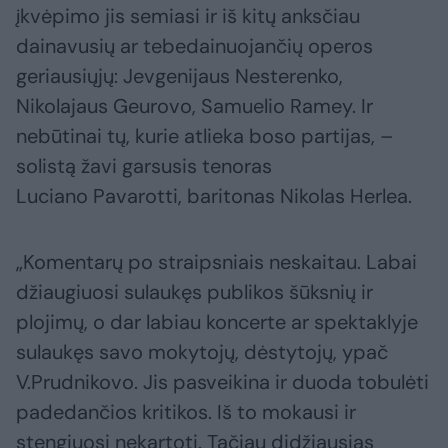
įkvėpimo jis semiasi ir iš kitų anksčiau
dainavusių ar tebedainuojančių operos
geriausiųjų: Jevgenijaus Nesterenko,
Nikolajaus Geurovo, Samuelio Ramey. Ir
nebūtinai tų, kurie atlieka boso partijas, –
solistą žavi garsusis tenoras
Luciano Pavarotti, baritonas Nikolas Herlea.
„Komentarų po straipsniais neskaitau. Labai
džiaugiuosi sulaukęs publikos šūksnių ir
plojimų, o dar labiau koncerte ar spektaklyje
sulaukęs savo mokytojų, dėstytojų, ypač
V.Prudnikovo. Jis pasveikina ir duoda tobulėti
padedančios kritikos. Iš to mokausi ir
stengiuosi nekartoti. Tačiau didžiausias