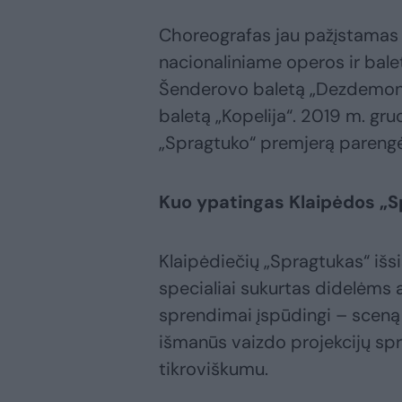
Choreografas jau pažįstamas 
nacionaliniame operos ir balet
Šenderovo baletą „Dezdemona
baletą „Kopelija“. 2019 m. gr
„Spragtuko“ premjerą parengė 
Kuo ypatingas Klaipėdos „
Klaipėdiečių „Spragtukas“ išsi
specialiai sukurtas didelėms
sprendimai įspūdingi – sceną 
išmanūs vaizdo projekcijų sp
tikroviškumu.