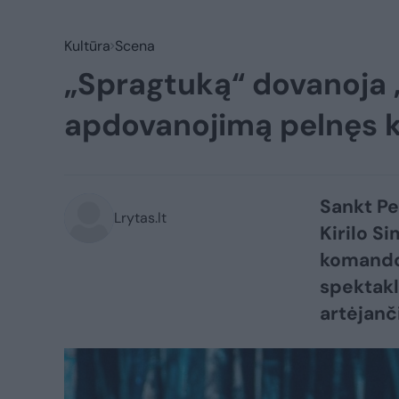
Kultūra
Scena
„Spragtuką“ dovanoja 
apdovanojimą pelnęs k
Sankt Pe
Lrytas.lt
Kirilo S
komandos
spektakl
artėjanč