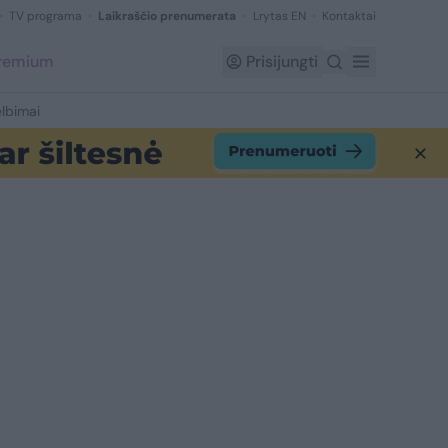
TV programa
Laikraščio prenumerata
Lrytas EN
Kontaktai
Premium
Prisijungti
lbimai