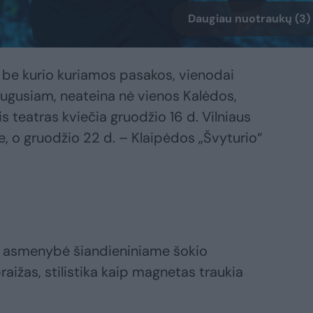
Daugiau nuotraukų (3)
 be kurio kuriamos pasakos, vienodai
augusiam, neateina nė vienos Kalėdos,
s teatras kviečia gruodžio 16 d. Vilniaus
e, o gruodžio 22 d. – Klaipėdos „Švyturio“
nė asmenybė šiandieniniame šokio
raižas, stilistika kaip magnetas traukia