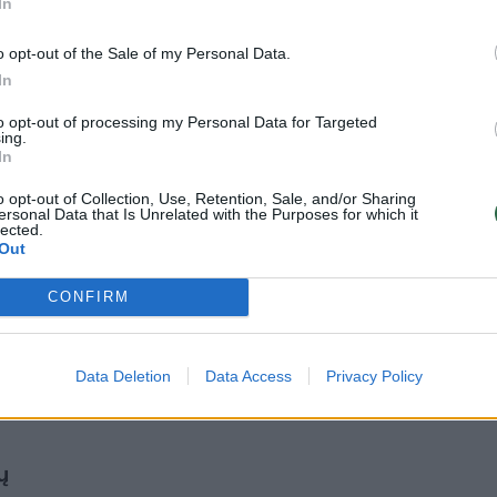
In
 vertina K. Siminovo choreografinius
o opt-out of the Sale of my Personal Data.
o Londono Karališkojoje Alberto koncertų
In
agal Gavino Bryarso ir Johno Adamso
to opt-out of processing my Personal Data for Targeted
 Prokofjevo „Romeo ir Džuljeta“) salėse.
ing.
rbiauja su Sankt Peterburgo,
In
Maskvos, Saratovo ir kt. baleto trupėmis.
o opt-out of Collection, Use, Retention, Sale, and/or Sharing
ersonal Data that Is Unrelated with the Purposes for which it
lected.
Out
restižinį apdovanojimą: tarptautinio
reato vardą (1998), Fiodoro Lopuchovo
CONFIRM
alųjį prizą (už savo choreografinį debiutą
 pagal Arvo Pärto muziką Sankt Peterburgo
Data Deletion
Data Access
Privacy Policy
ų