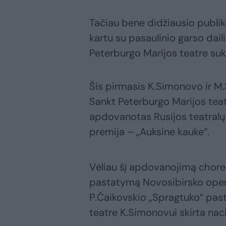
Tačiau bene didžiausio publik
kartu su pasaulinio garso dai
Peterburgo Marijos teatre suk
Šis pirmasis K.Simonovo ir M.
Sankt Peterburgo Marijos teat
apdovanotas Rusijos teatralų
premija – „Auksine kauke“.
Vėliau šį apdovanojimą choreo
pastatymą Novosibirsko operos
P.Čaikovskio „Spragtuko“ pas
teatre K.Simonovui skirta naci