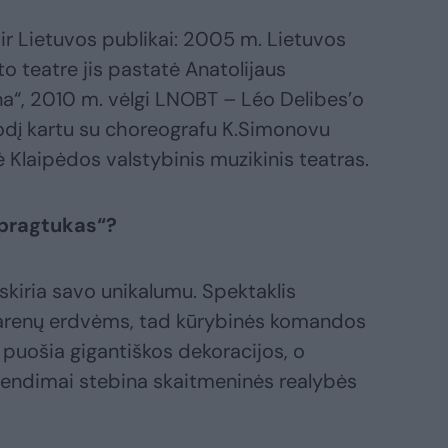
ir Lietuvos publikai: 2005 m. Lietuvos
o teatre jis pastatė Anatolijaus
“, 2010 m. vėlgi LNOBT – Léo Delibes’o
uodį kartu su choreografu K.Simonovu
Klaipėdos valstybinis muzikinis teatras.
Spragtukas“?
skiria savo unikalumu. Spektaklis
 arenų erdvėms, tad kūrybinės komandos
puošia gigantiškos dekoracijos, o
rendimai stebina skaitmeninės realybės