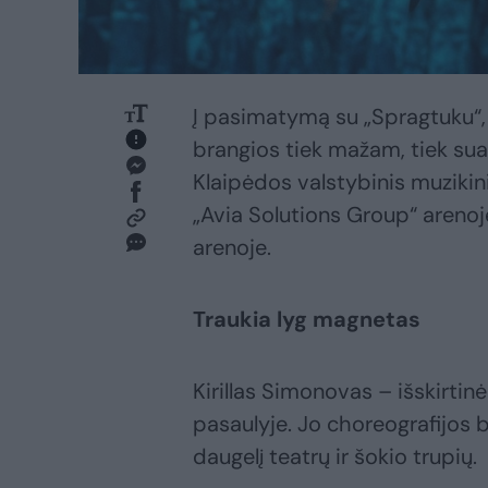
Į pasimatymą su „Spragtuku“,
brangios tiek mažam, tiek su
Klaipėdos valstybinis muzikini
„Avia Solutions Group“ arenoj
arenoje.
Traukia lyg magnetas
Kirillas Simonovas – išskirti
pasaulyje. Jo choreografijos b
daugelį teatrų ir šokio trupių.