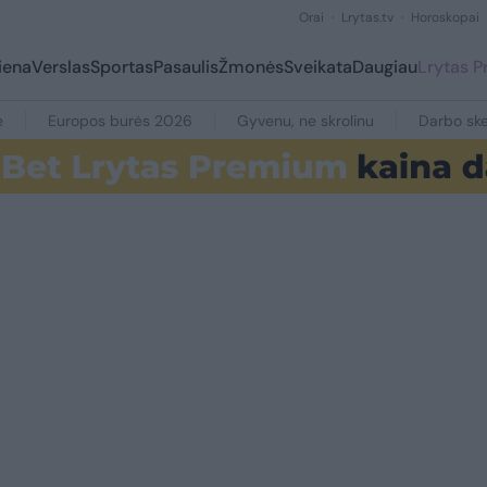
Orai
Lrytas.tv
Horoskopai
iena
Verslas
Sportas
Pasaulis
Žmonės
Sveikata
Daugiau
Lrytas 
e
Europos burės 2026
Gyvenu, ne skrolinu
Darbo ske