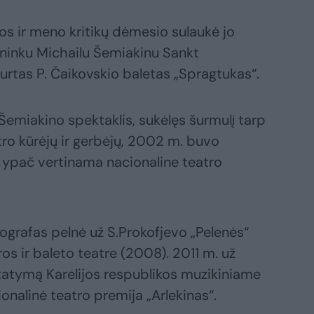
os ir meno kritikų dėmesio sulaukė jo
lininku Michailu Šemiakinu Sankt
urtas P. Čaikovskio baletas „Spragtukas“.
Šemiakino spektaklis, sukėlęs šurmulį tarp
ro kūrėjų ir gerbėjų, 2002 m. buvo
 ypač vertinama nacionaline teatro
grafas pelnė už S.Prokofjevo „Pelenės“
 ir baleto teatre (2008). 2011 m. už
tatymą Karelijos respublikos muzikiniame
onalinė teatro premija „Arlekinas“.