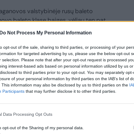
aganovos valstybinėje rusų baleto
vo baleto klasę baigęs, vėliau ten pat
bę, baleto artistas buvo Marijos teatro
Do Not Process My Personal Information
to opt-out of the sale, sharing to third parties, or processing of your per
formation for targeted advertising by us, please use the below opt-out s
klasikiniuose ir šiuolaikiniuose
r selection. Please note that after your opt-out request is processed y
– Juokdarys Piotro Čaikovskio „Gulbių
eing interest-based ads based on personal information utilized by us or
disclosed to third parties prior to your opt-out. You may separately opt-
Romeo ir Džuljetoje“ ir Arifo Melikovo
losure of your personal information by third parties on the IAB’s list of
uko lėlė savo paties ir Michailo
. This information may also be disclosed by us to third parties on the
IA
Participants
that may further disclose it to other third parties.
vskio „Spragtuke“, Banditas Roland’o
(Metų laikų divertismente) Aleksejaus
okofjevo „Pelenėje“. 1999–2000 m. jis
l Data Processing Opt Outs
any“.
o opt-out of the Sharing of my personal data.