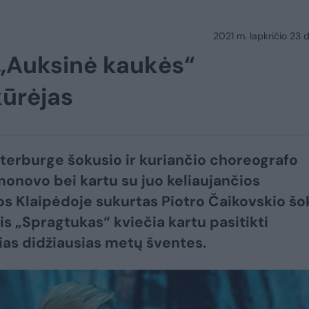
2021 m. lapkričio 23 d.
„Auksinė kaukės“
ūrėjas
terburge šokusio ir kuriančio choreografo
imonovo bei kartu su juo keliaujančios
 Klaipėdoje sukurtas Piotro Čaikovskio šo
is „Spragtukas“ kviečia kartu pasitikti
ias didžiausias metų šventes.