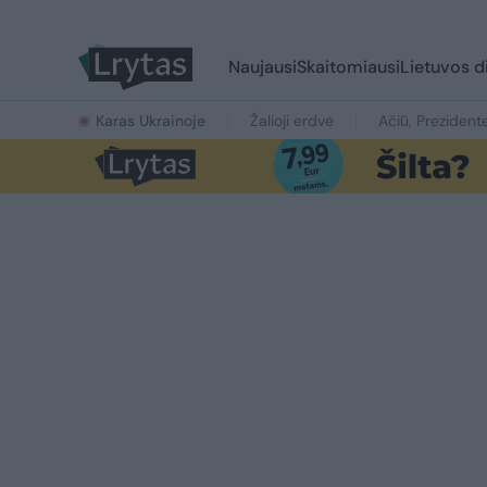
Naujausi
Skaitomiausi
Lietuvos d
Karas Ukrainoje
Žalioji erdvė
Ačiū, Prezident