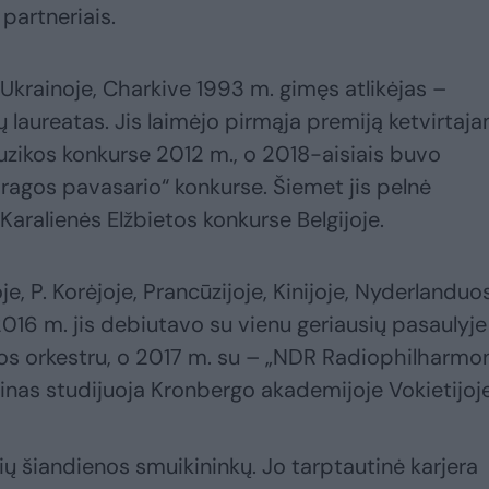
 partneriais.
 Ukrainoje, Charkive 1993 m. gimęs atlikėjas –
ų laureatas. Jis laimėjo pirmąja premiją ketvirtaj
zikos konkurse 2012 m., o 2018-aisiais buvo
ragos pavasario“ konkurse. Šiemet jis pelnė
 Karalienės Elžbietos konkurse Belgijoje.
je, P. Korėjoje, Prancūzijoje, Kinijoje, Nyderlanduo
. 2016 m. jis debiutavo su vienu geriausių pasaulyje
jos orkestru, o 2017 m. su – „NDR Radiophilharmo
nas studijuoja Kronbergo akademijoje Vokietijoje
ių šiandienos smuikininkų. Jo tarptautinė karjera