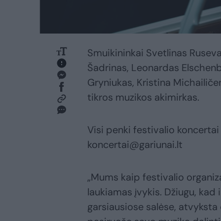
Smuikininkai Svetlinas Rusevas
Šadrinas, Leonardas Elschenbr
Gryniukas, Kristina Michailič
tikros muzikos akimirkas.
Visi penki festivalio koncertai
koncertai@gariunai.lt
„Mums kaip festivalio organiz
laukiamas įvykis. Džiugu, kad 
garsiausiose salėse, atvyksta 