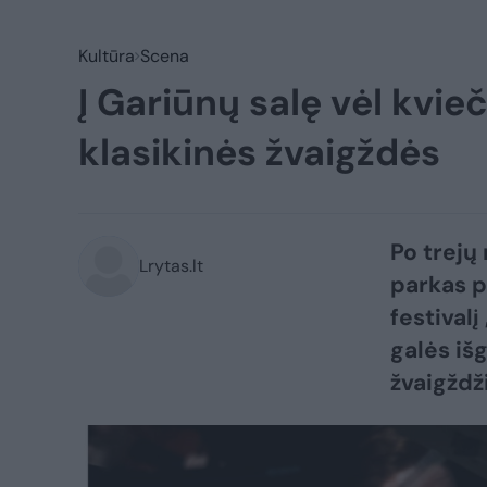
Kultūra
Scena
Į Gariūnų salę vėl kvie
klasikinės žvaigždės
Po trejų
Lrytas.lt
parkas p
festivalį
galės iš
žvaigždž