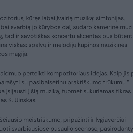
itorius, kūręs labai įvairią muziką: simfonijas,
abai svarbią jo kūrybos dalį sudaro kamerinė muzi
g, tad ir savotiškas koncertų akcentas bus būtent 
ina viskas: spalvų ir melodijų kupinos muzikinės
ikos magija.
aidmuo perteikti kompozitoriaus idėjas. Kaip jis 
 parašyti su pasibaisėtinu praktiškumo trūkumu.“
a įsijausti į šią muziką, tuomet sukuriamas tikras
as K. Uinskas.
kščiausio meistriškumo, pripažinti ir lygiaverčiai
uoti svarbiausiose pasaulio scenose, pasirodanty