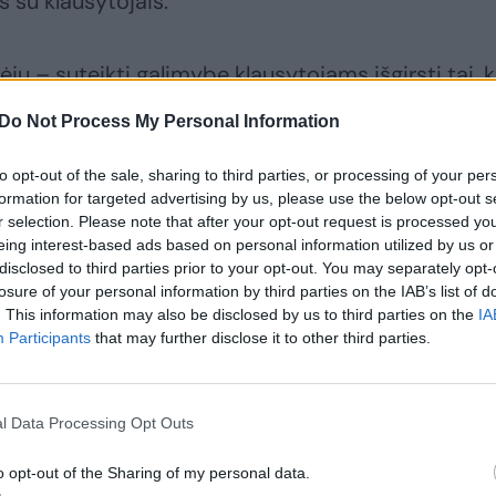
 su klausytojais.
ėjų – suteikti galimybę klausytojams išgirsti tai, 
 nemokamai. Koncertuose laukiami visi – ir muzikos
Do Not Process My Personal Information
 į tokius koncertus ateisiantys, o taip pat muzikos
to opt-out of the sale, sharing to third parties, or processing of your per
formation for targeted advertising by us, please use the below opt-out s
r selection. Please note that after your opt-out request is processed y
gti festivalio praėjusiais metais, tad šiemet tiek
eing interest-based ads based on personal information utilized by us or
disclosed to third parties prior to your opt-out. You may separately opt-
ek mes su dideliu jauduliu laukiame šios muzikinės
losure of your personal information by third parties on the IAB’s list of
o atstovė Jurga Mackelaitė.
. This information may also be disclosed by us to third parties on the
IA
Participants
that may further disclose it to other third parties.
iūnų verslo ir kultūros parko koncertų salėje, kur j
 klasikinės muzikos koncertais džiugina geriausi
l Data Processing Opt Outs
o opt-out of the Sharing of my personal data.