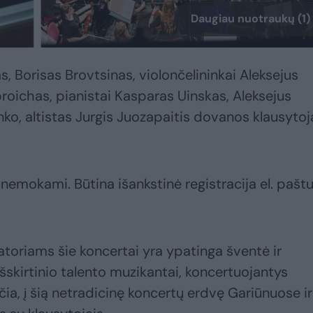
Daugiau nuotraukų (1)
, Borisas Brovtsinas, violončelininkai Aleksejus
oichas, pianistai Kasparas Uinskas, Aleksejus
enko, altistas Jurgis Juozapaitis dovanos klausyto
 nemokami. Būtina išankstinė registracija el. paštu
atoriams šie koncertai yra ypatinga šventė ir
išskirtinio talento muzikantai, koncertuojantys
čia, į šią netradicinę koncertų erdvę Gariūnuose ir