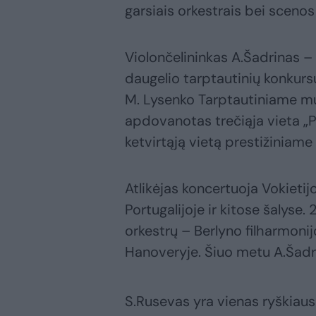
garsiais orkestrais bei scenos
Violončelininkas A.Šadrinas –
daugelio tarptautinių konkurs
M. Lysenko Tarptautiniame mu
apdovanotas trečiąja vieta „P
ketvirtąją vietą prestižiniame
Atlikėjas koncertuoja Vokietijo
Portugalijoje ir kitose šalyse
orkestrų – Berlyno filharmoni
Hanoveryje. Šiuo metu A.Šadri
S.Rusevas yra vienas ryškiaus