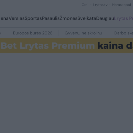
Orai
Lrytas.tv
Horoskopai
iena
Verslas
Sportas
Pasaulis
Žmonės
Sveikata
Daugiau
Lrytas 
e
Europos burės 2026
Gyvenu, ne skrolinu
Darbo ske