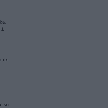
ka.
J.
pats
s su