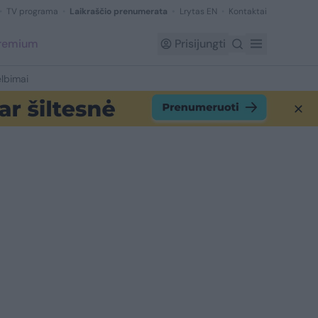
TV programa
Laikraščio prenumerata
Lrytas EN
Kontaktai
Premium
Prisijungti
lbimai