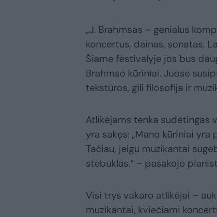
„J. Brahmsas – genialus kompoz
koncertus, dainas, sonatas. L
Šiame festivalyje jos bus dau
Brahmso kūriniai. Juose susip
tekstūros, gili filosofija ir muz
Atlikėjams tenka sudėtingas v
yra sakęs: „Mano kūriniai yra
Tačiau, jeigu muzikantai sugeb
stebuklas.“ – pasakojo pianist
Visi trys vakaro atlikėjai – au
muzikantai, kviečiami koncert