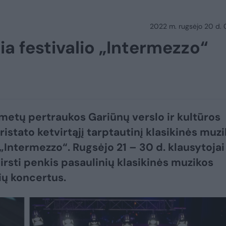
2022 m. rugsėjo 20 d.
čia festivalio „Intermezzo“
 metų pertraukos Gariūnų verslo ir kultūros
ristato ketvirtąjį tarptautinį klasikinės muz
 „Intermezzo“. Rugsėjo 21 – 30 d. klausytojai
girsti penkis pasaulinių klasikinės muzikos
ių koncertus.