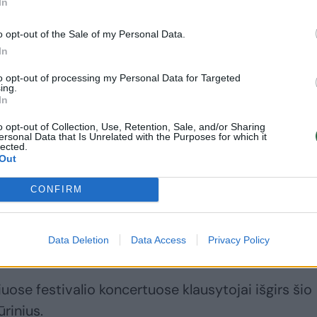
In
rahmso opusai
o opt-out of the Sale of my Personal Data.
In
21 d. pradės net trys klasikinės muzikos talentai:
to opt-out of processing my Personal Data for Targeted
osiantis ukrainiečių violončelininkas A.Šadrin ir
ing.
In
inomas smuiko virtuozas S.Rusevas bei lietuvių
o opt-out of Collection, Use, Retention, Sale, and/or Sharing
ersonal Data that Is Unrelated with the Purposes for which it
lected.
Out
 Uinsko duetą su violončelininku A. Šadrinu. Antro
CONFIRM
 susiburs į trio ir dovanos Johanneso Brahmso Trio N
uriame visi trys instrumentai kompozitoriaus
rinėmis dainingomis partijomis.
Data Deletion
Data Access
Privacy Policy
ose festivalio koncertuose klausytojai išgirs šio
rinius.