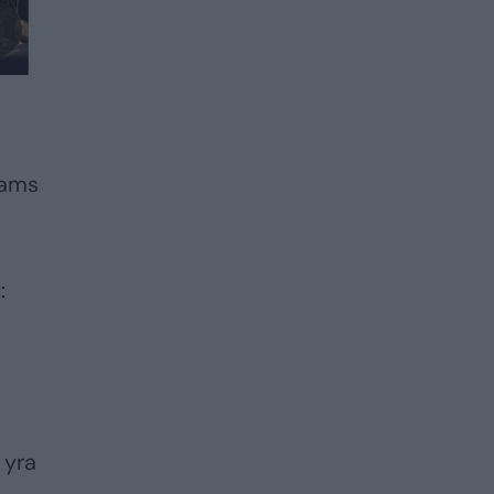
jams
:
 yra