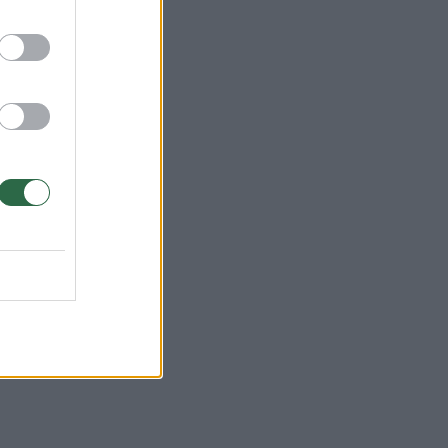
joje
r. 1