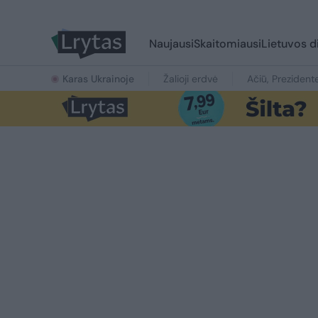
Naujausi
Skaitomiausi
Lietuvos d
Karas Ukrainoje
Žalioji erdvė
Ačiū, Prezident