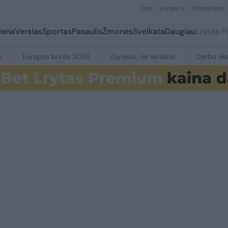
Orai
Lrytas.tv
Horoskopai
iena
Verslas
Sportas
Pasaulis
Žmonės
Sveikata
Daugiau
Lrytas 
e
Europos burės 2026
Gyvenu, ne skrolinu
Darbo ske