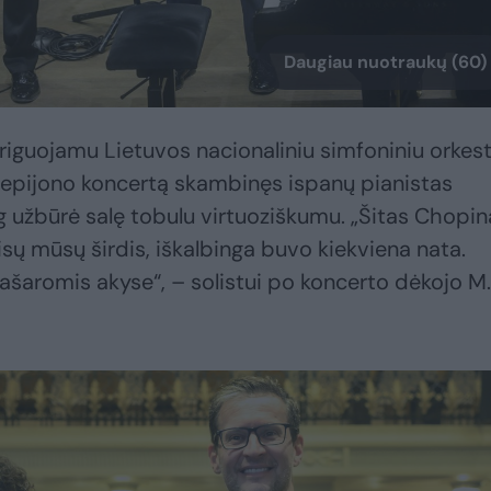
Daugiau nuotraukų (60)
iguojamu Lietuvos nacionaliniu simfoniniu orkes
rtepijono koncertą skambinęs ispanų pianistas
g užbūrė salę tobulu virtuoziškumu. „Šitas Chopin
visų mūsų širdis, iškalbinga buvo kiekviena nata.
 ašaromis akyse“, – solistui po koncerto dėkojo M.