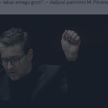
labai smagu groti“, – dalijosi patirtimi M. Pitrėn