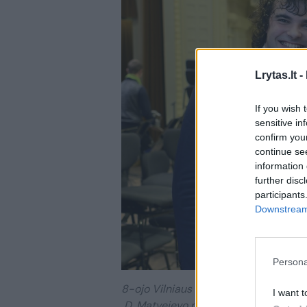
Lrytas.lt -
If you wish 
sensitive in
confirm you
continue se
information 
further disc
participants
Downstream 
Persona
8-ojo Vilniaus fortepijono muzikos fe
I want t
D. Matvejevo nuotr.