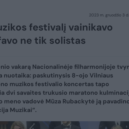
2023 m. gruodžio 3 d.
zikos festivalį vainikavo
favo ne tik solistas
nio vakarą Nacionalinėje filharmonijoje tvy
a nuotaika: paskutinysis 8-ojo Vilniaus
ono muzikos festivalio koncertas tapo
ia dvi savaites trukusio maratono kulminacij
io meno vadovė Mūza Rubackytė ją pavadin
ija Muzikai“.