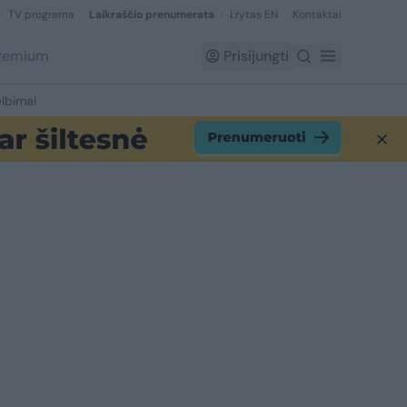
TV programa
Laikraščio prenumerata
Lrytas EN
Kontaktai
Premium
Prisijungti
lbimai