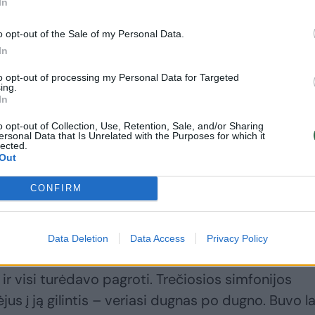
In
o opt-out of the Sale of my Personal Data.
ro pirma dalis, kurioje pirmą kartą Lietuvoje
In
iaus Krzysztofo Pendereckio (1933–2020) Trečioj
to opt-out of processing my Personal Data for Targeted
s kūrinys, įtraukęs publiką nuo pirmo iki paskuti
ing.
In
joje yra partijos net vienuolikai atlikėjų
bet koncerte teko apsiriboti devyniais, mat nebu
o opt-out of Collection, Use, Retention, Sale, and/or Sharing
ersonal Data that Is Unrelated with the Purposes for which it
uzikantų. Jau ir be to, mušamųjų grupėje tris
lected.
Out
alinės M. K. Čiurlionio menų mokyklos auklėtinia
CONFIRM
onijoje nėra ypatingų užduočių dirigentui – tai kūr
ereckis sakydavo: „Mano muzikos nereikia
Data Deletion
Data Access
Privacy Policy
i“. Jis įsikišdavo dešinę ranką į kišenę, nes buvo
 ir visi turėdavo pagroti. Trečiosios simfonijos
ėjus į ją gilintis – veriasi dugnas po dugno. Buvo l