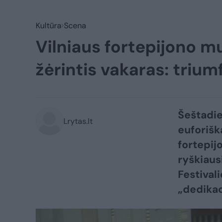
Kultūra
Scena
Vilniaus fortepijono mu
žėrintis vakaras: trium
Šeštadie
Lrytas.lt
euforišk
fortepij
ryškiaus
Festival
„dedikac