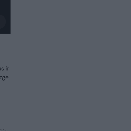
s ir
ezgė