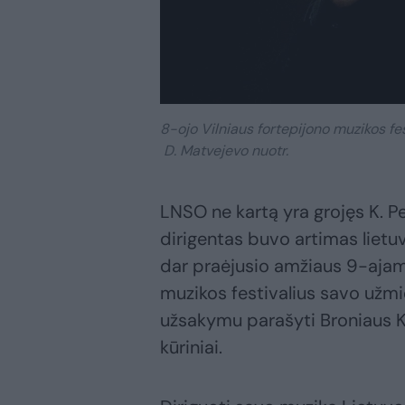
8-ojo Vilniaus fortepijono muzikos fe
D. Matvejevo nuotr.
LNSO ne kartą yra grojęs K. P
dirigentas buvo artimas lietuv
dar praėjusio amžiaus 9-aja
muzikos festivalius savo užm
užsakymu parašyti Broniaus K
kūriniai.