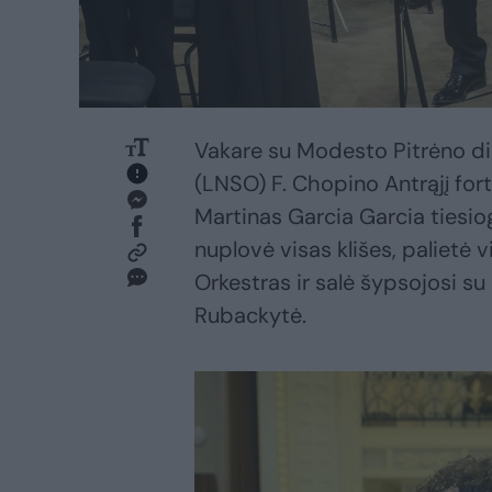
Vakare su Modesto Pitrėno dir
(LNSO) F. Chopino Antrąjį fo
Martinas Garcia Garcia tiesio
nuplovė visas klišes, palietė 
Orkestras ir salė šypsojosi su
Rubackytė.