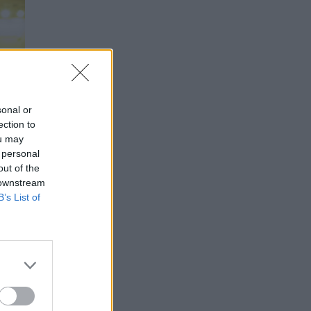
sonal or
ection to
ou may
 personal
out of the
 downstream
B’s List of