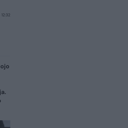
 12:32
rojo
a.
o