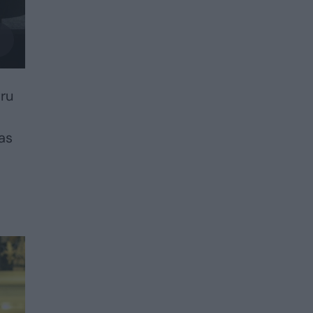
tru
as