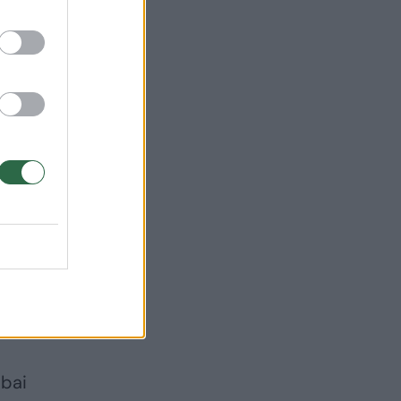
i
nio
vo
i.
inys
abai