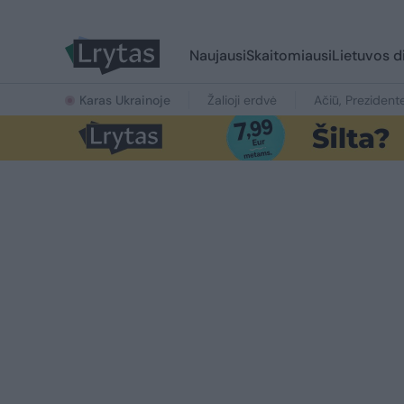
Naujausi
Skaitomiausi
Lietuvos d
Karas Ukrainoje
Žalioji erdvė
Ačiū, Prezident