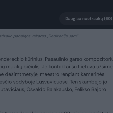
Daugiau nuotraukų (60)
stivalio pabaigos vakaras „Dedikacija Jam“.
endereckio kūrinius. Pasaulinio garso kompozitoriu
ių muzikų bičiulis. Jo kontaktai su Lietuva užsim
me dešimtmetyje, maestro rengiant kamerinės
iesčio sodyboje Lusvavicuose. Ten skambėjo jo
utavičiaus, Osvaldo Balakausko, Felikso Bajoro