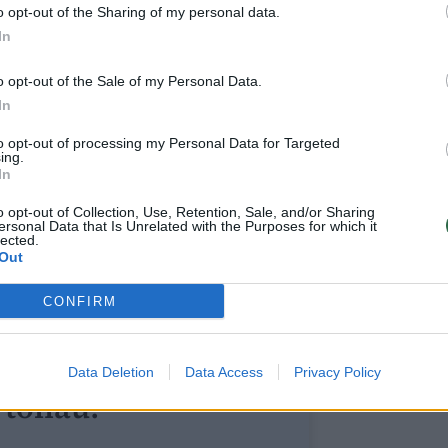
“. Kokią misiją turite galvoje?
o opt-out of the Sharing of my personal data.
In
io misija buvo Lietuvos muzikinę kultūrą
o opt-out of the Sale of my Personal Data.
ultūros žemėlapį, nes dėl įvairių
In
kybių ilgai buvome nuo jo atskirti.
to opt-out of processing my Personal Data for Targeted
ing.
In
galėjome iškart sugrįžti į profesionalaus
o opt-out of Collection, Use, Retention, Sale, and/or Sharing
ūsų valstybė turėjo įvairių iššūkių.
ersonal Data that Is Unrelated with the Purposes for which it
lected.
Out
CONFIRM
ite skaityti
Data Deletion
Data Access
Privacy Policy
toliau?