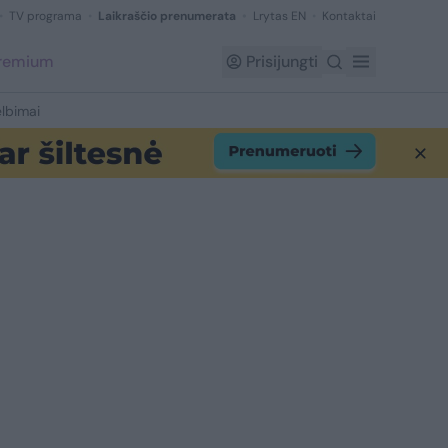
TV programa
Laikraščio prenumerata
Lrytas EN
Kontaktai
Premium
Prisijungti
lbimai