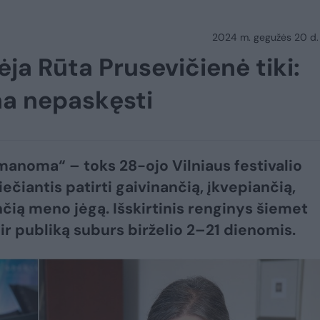
2024 m. gegužės 20 d.
ėja Rūta Prusevičienė tiki:
ma nepaskęsti
įmanoma“ – toks 28-ojo Vilniaus festivalio
iečiantis patirti gaivinančią, įkvepiančią,
nčią meno jėgą. Išskirtinis renginys šiemet
ir publiką suburs birželio 2–21 dienomis.