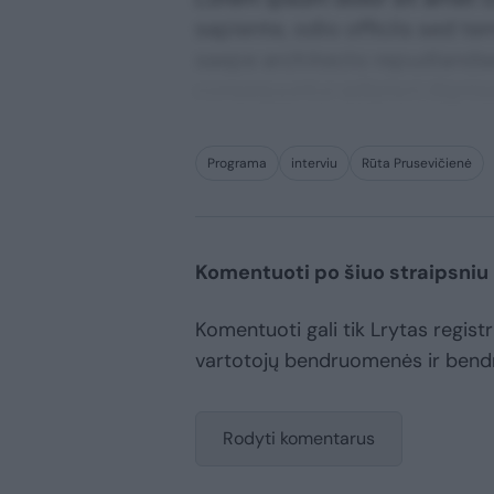
sapiente, odio officiis sed te
saepe architecto repudiandae 
consequuntur adipisci digni
Programa
interviu
Rūta Prusevičienė
Komentuoti po šiuo straipsniu
Komentuoti gali tik Lrytas registru
vartotojų bendruomenės ir bend
Rodyti komentarus