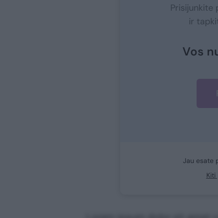
Prisijunkit
ir tapk
Vos n
Jau esate 
Kit
Lorem ipsum dolor sit amet co