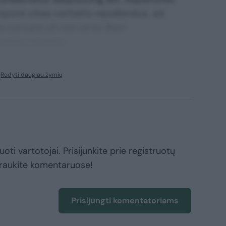
mpore vitae veritatis repellendus, ad
corrupti sit non error illum
ssimos maxime.
Rodyti daugiau žymių
oti vartotojai. Prisijunkite prie registruotų
raukite komentaruose!
Prisijungti komentatoriams