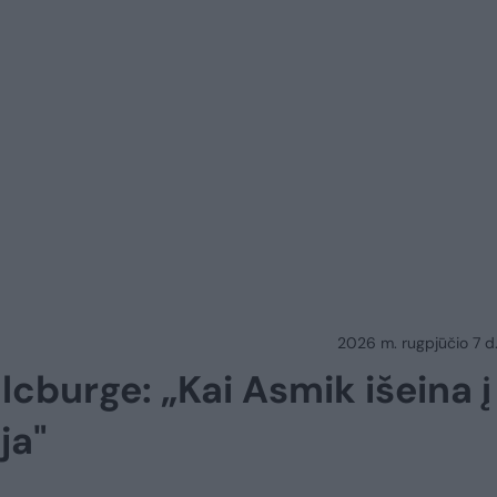
2026 m. rugpjūčio 7 d.
lcburge: „Kai Asmik išeina į
ja"