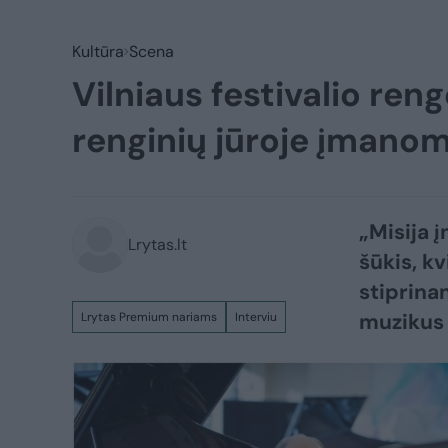
Kultūra
Scena
Vilniaus festivalio reng
renginių jūroje įmano
„Misija 
Lrytas.lt
šūkis, kv
stiprina
muzikus 
Lrytas Premium nariams
Interviu