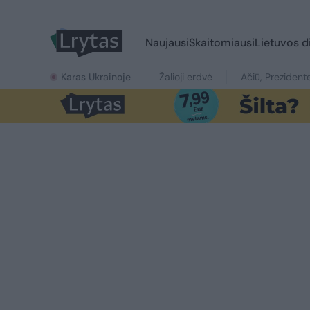
Naujausi
Skaitomiausi
Lietuvos d
Karas Ukrainoje
Žalioji erdvė
Ačiū, Prezident