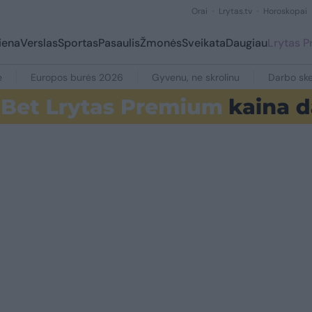
Orai
Lrytas.tv
Horoskopai
iena
Verslas
Sportas
Pasaulis
Žmonės
Sveikata
Daugiau
Lrytas 
e
Europos burės 2026
Gyvenu, ne skrolinu
Darbo ske