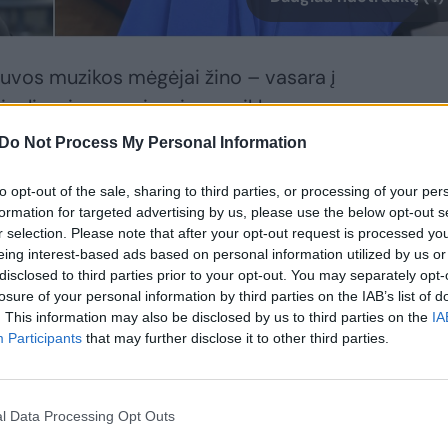
uvos muzikos mėgėjai žino – vasara į
tivaliu, viena seniausių nepriklausomos
ise ji buvo vos ne vienintelė tokia, o
Do Not Process My Personal Information
to opt-out of the sale, sharing to third parties, or processing of your per
formation for targeted advertising by us, please use the below opt-out s
 kitų renginių jūroje dar įmanoma ką nors
r selection. Please note that after your opt-out request is processed y
eing interest-based ads based on personal information utilized by us or
? Šių metų Vilniaus festivalis teigia, kad
disclosed to third parties prior to your opt-out. You may separately opt-
ir neįmanoma, kalbėjomės su 55 metų
losure of your personal information by third parties on the IAB’s list of
. This information may also be disclosed by us to third parties on the
IA
ve Rūta Prusevičiene.
Participants
that may further disclose it to other third parties.
ilniaus festivalis turi savo devizą,
jantį įvairius koncertus į visumą.
l Data Processing Opt Outs