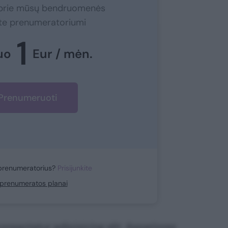
e prie mūsų bendruomenės
ite prenumeratoriumi
1
uo
Eur / mėn.
Prenumeruoti
prenumeratorius?
Prisijunkite
i prenumeratos planai
nsectetur adipisicing elit. Asperiores