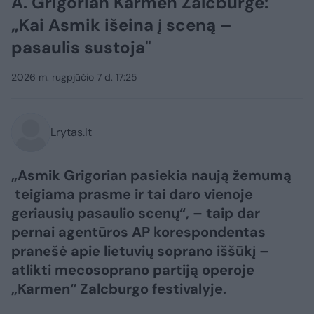
A. Grigorian Karmen Zalcburge:
„Kai Asmik išeina į sceną –
pasaulis sustoja"
2026 m. rugpjūčio 7 d. 17:25
Lrytas.lt
„Asmik Grigorian pasiekia naują žemumą
teigiama prasme ir tai daro vienoje
geriausių pasaulio scenų“, – taip dar
pernai agentūros AP korespondentas
pranešė apie lietuvių soprano iššūkį –
atlikti mecosoprano partiją operoje
„Karmen“ Zalcburgo festivalyje.