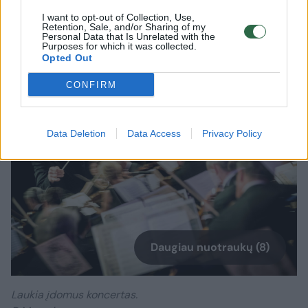
vasario 1 dieną. Institutas ieško bendrų lenkų
I want to opt-out of Collection, Use,
ir lietuvių kultūrų sąlyčio taškų, o daugiausia
Retention, Sale, and/or Sharing of my
Personal Data that Is Unrelated with the
Purposes for which it was collected.
jų randa istoriniame kontekste.
Opted Out
CONFIRM
Data Deletion
Data Access
Privacy Policy
Daugiau nuotraukų (8)
Laukia įdomus koncertas.