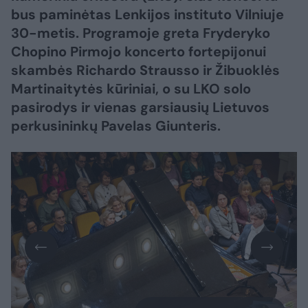
bus paminėtas Lenkijos instituto Vilniuje
30-metis. Programoje greta Fryderyko
Chopino Pirmojo koncerto fortepijonui
skambės Richardo Strausso ir Žibuoklės
Martinaitytės kūriniai, o su LKO solo
pasirodys ir vienas garsiausių Lietuvos
perkusininkų Pavelas Giunteris.