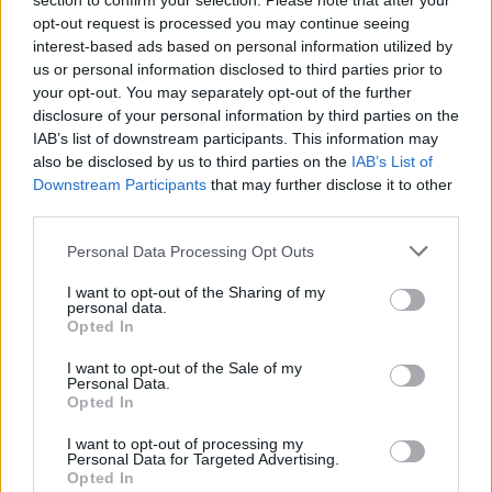
Šventiniam vakarui Vilniuje pianistas irgi
section to confirm your selection. Please note that after your
opt-out request is processed you may continue seeing
pasirinko F. Chopiną. Skambės Pirmasis
interest-based ads based on personal information utilized by
koncertas fortepijonui ir orkestrui e-moll, op.
us or personal information disclosed to third parties prior to
your opt-out. You may separately opt-out of the further
11 (versija styginių orkestrui); 1830 m. sukurtas
disclosure of your personal information by third parties on the
opusas pasižymi branda ir jausmų gilumu.
IAB’s list of downstream participants. This information may
also be disclosed by us to third parties on the
IAB’s List of
Downstream Participants
that may further disclose it to other
Šis vakaras skiriamas Lenkijos instituto
third parties.
Vilniuje veiklos 30-mečiui ir pradeda
Personal Data Processing Opt Outs
jubiliejinius metus, kurie bus kupini kultūros ir
I want to opt-out of the Sharing of my
meno renginių, atskleidžiančių instituto
personal data.
Opted In
svarbą Lenkijos ir Lietuvos dialogui. Lenkijos
I want to opt-out of the Sale of my
institutas Vilniuje buvo įsteigtas Lenkijos ir
Personal Data.
Lietuvos draugiškų santykių ir gero
Opted In
kaimyninio bendradarbiavimo sutarties
I want to opt-out of processing my
Personal Data for Targeted Advertising.
pagrindu ir savo veiklą pradėjo 1996 m.
Opted In