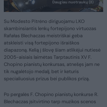
Daugiau nuotraukų (8)
Su Modesto Pitrėno diriguojamu LKO
skambinsiantis lenkų fortepijono virtuozas
Rafałas Blechaczas meistriškai geba
atskleisti visą fortepijono išraiškos
diapazoną. Kelią į šlovę šiam atlikėjui nutiesė
2005-aisiais laimėtas Tarptautinis XV F.
Chopino pianistų konkursas, atnešęs jam ne
tik nugalėtojo medalį, bet ir keturis
specialiuosius prizus bei publikos prizą.
Po pergalės F. Chopino pianistų konkurse R.
Blechaczas įsitvirtino tarp muzikos scenos