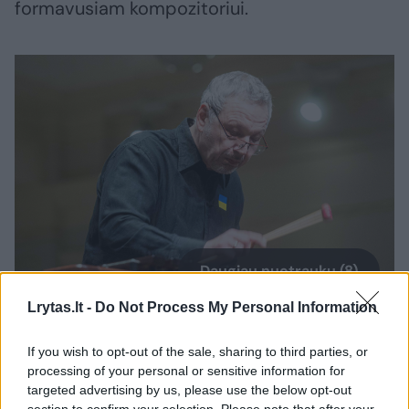
formavusiam kompozitoriui.
Daugiau nuotraukų (8)
Lrytas.lt -
Do Not Process My Personal Information
Laukia įdomus koncertas.
If you wish to opt-out of the sale, sharing to third parties, or
D.Matvejevo nuotr.
processing of your personal or sensitive information for
targeted advertising by us, please use the below opt-out