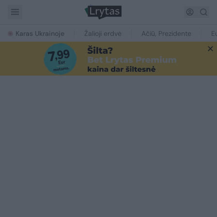
Karas Ukrainoje
Žalioji erdvė
Ačiū, Prezidente
E