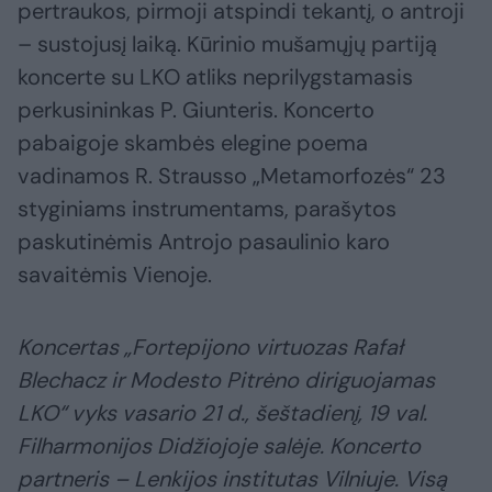
pertraukos, pirmoji atspindi tekantį, o antroji
– sustojusį laiką. Kūrinio mušamųjų partiją
koncerte su LKO atliks neprilygstamasis
perkusininkas P. Giunteris. Koncerto
pabaigoje skambės elegine poema
vadinamos R. Strausso „Metamorfozės“ 23
styginiams instrumentams, parašytos
paskutinėmis Antrojo pasaulinio karo
savaitėmis Vienoje.
Koncertas „Fortepijono virtuozas Rafał
Blechacz ir Modesto Pitrėno diriguojamas
LKO“ vyks vasario 21 d., šeštadienį, 19 val.
Filharmonijos Didžiojoje salėje. Koncerto
partneris – Lenkijos institutas Vilniuje. Visą