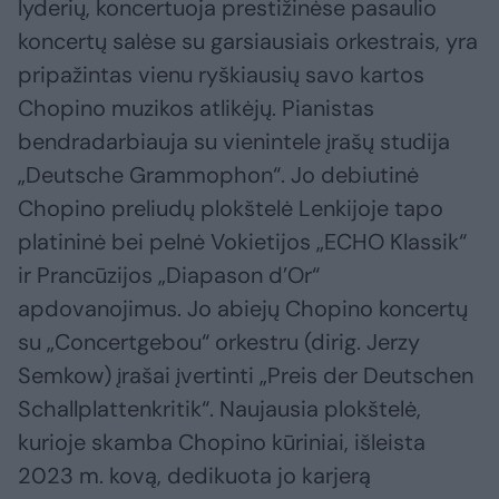
lyderių, koncertuoja prestižinėse pasaulio
koncertų salėse su garsiausiais orkestrais, yra
pripažintas vienu ryškiausių savo kartos
Chopino muzikos atlikėjų. Pianistas
bendradarbiauja su vienintele įrašų studija
„Deutsche Grammophon“. Jo debiutinė
Chopino preliudų plokštelė Lenkijoje tapo
platininė bei pelnė Vokietijos „ECHO Klassik“
ir Prancūzijos „Diapason d’Or“
apdovanojimus. Jo abiejų Chopino koncertų
su „Concertgebou“ orkestru (dirig. Jerzy
Semkow) įrašai įvertinti „Preis der Deutschen
Schallplattenkritik“. Naujausia plokštelė,
kurioje skamba Chopino kūriniai, išleista
2023 m. kovą, dedikuota jo karjerą