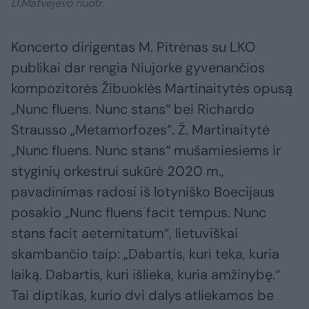
D.Matvejevo nuotr.
Koncerto dirigentas M. Pitrėnas su LKO
publikai dar rengia Niujorke gyvenančios
kompozitorės Žibuoklės Martinaitytės opusą
„Nunc fluens. Nunc stans“ bei Richardo
Strausso „Metamorfozes“. Ž. Martinaitytė
„Nunc fluens. Nunc stans“ mušamiesiems ir
styginių orkestrui sukūrė 2020 m.,
pavadinimas radosi iš lotyniško Boecijaus
posakio „Nunc fluens facit tempus. Nunc
stans facit aeternitatum“, lietuviškai
skambančio taip: „Dabartis, kuri teka, kuria
laiką. Dabartis, kuri išlieka, kuria amžinybę.“
Tai diptikas, kurio dvi dalys atliekamos be