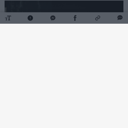
Daugiau nuotraukų (7)
Vienas prestižiškiausių pasaulyje Zalcburgo
vasaros muzikos festivalis prasidėjo liepos
26-ąją Georges'o Bizet operos „Karmen“
premjera Zalcburgo didžiojoje scenoje. Tiesa,
faktinė festivalio pradžia – liepos 17-osios