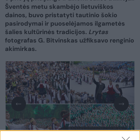
Šventės metu skambėjo lietuviškos
dainos, buvo pristatyti tautinio šokio
pasirodymai ir puoselėjamos ilgametės
šalies kultūrinės tradicijos.
Lrytas
fotografas G. Bitvinskas užfiksavo renginio
akimirkas.
Daugiau nuotraukų (24)