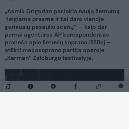
„Asmik Grigorian pasiekia naują žemumą
teigiama prasme ir tai daro vienoje
geriausių pasaulio scenų“, – taip dar
pernai agentūros AP korespondentas
pranešė apie lietuvių soprano iššūkį –
atlikti mecosoprano partiją operoje
„Karmen“ Zalcburgo festivalyje.