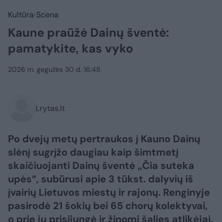
Kultūra
Scena
Kaune praūžė Dainų šventė:
pamatykite, kas vyko
2026 m. gegužės 30 d. 16:48
Lrytas.lt
Po dvejų metų pertraukos į Kauno Dainų
slėnį sugrįžo daugiau kaip šimtmetį
skaičiuojanti Dainų šventė „Čia suteka
upės“, subūrusi apie 3 tūkst. dalyvių iš
įvairių Lietuvos miestų ir rajonų. Renginyje
pasirodė 21 šokių bei 65 chorų kolektyvai,
o prie jų prisijungė ir žinomi šalies atlikėjai.