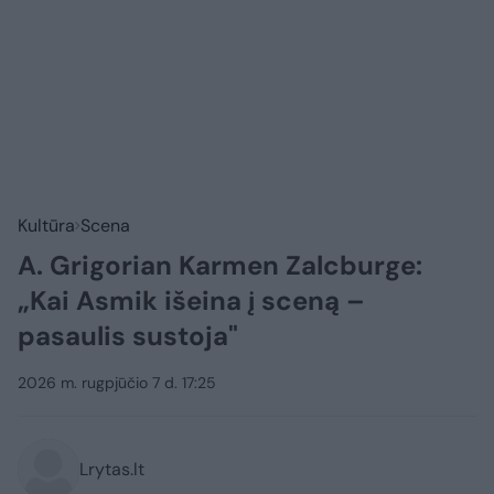
Kultūra
Scena
A. Grigorian Karmen Zalcburge:
„Kai Asmik išeina į sceną –
pasaulis sustoja"
2026 m. rugpjūčio 7 d. 17:25
Lrytas.lt