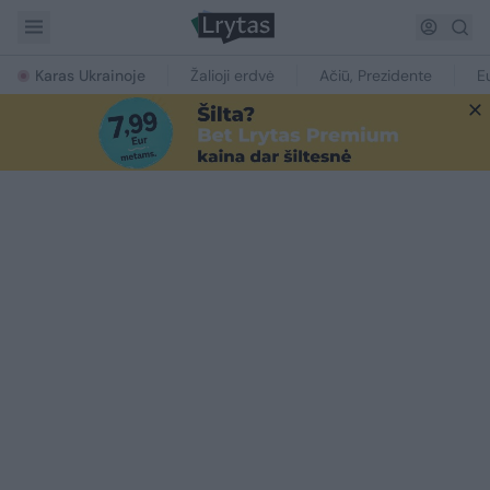
Karas Ukrainoje
Žalioji erdvė
Ačiū, Prezidente
E