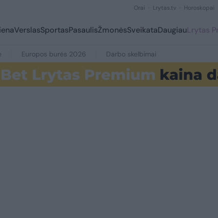
Orai
Lrytas.tv
Horoskopai
iena
Verslas
Sportas
Pasaulis
Žmonės
Sveikata
Daugiau
Lrytas 
e
Europos burės 2026
Darbo skelbimai