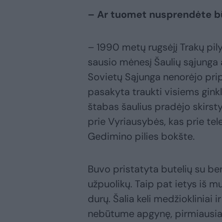
– Ar tuomet nusprendėte bū
– 1990 metų rugsėjį Trakų pily
sausio mėnesį Šaulių sąjunga
Sovietų Sąjunga nenorėjo pri
pasakyta traukti visiems ginklu
štabas šaulius pradėjo skirsty
prie Vyriausybės, kas prie tel
Gedimino pilies bokšte.
Buvo pristatyta butelių su benz
užpuolikų. Taip pat ietys iš mu
durų. Šalia keli medžiokliniai 
nebūtume apgynę, pirmiausia 