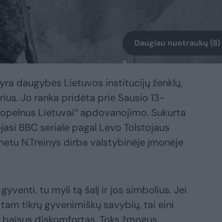
Daugiau nuotraukų (8)
 yra daugybės Lietuvos institucijų ženklų,
us. Jo ranka pridėta prie Sausio 13-
nuopelnus Lietuvai“ apdovanojimo. Sukurta
jasi BBC seriale pagal Levo Tolstojaus
metu N.Treinys dirba valstybinėje įmonėje
gyventi, tu myli tą šalį ir jos simbolius. Jei
s tam tikrų gyvenimiškų savybių, tai eini
la baisus diskomfortas. Toks žmogus