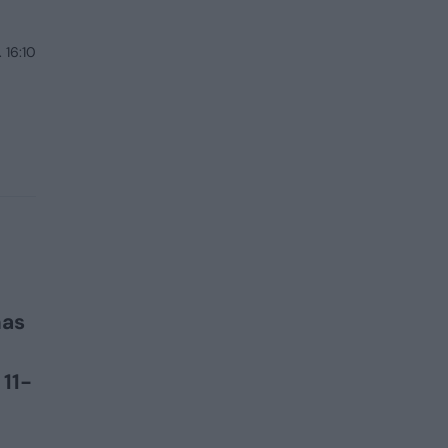
 16:10
mas
 11-