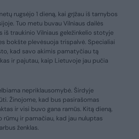
tų rugsėjo 1 dieną, kai grįžau iš tarnybos
ijoje. Tuo metu buvau Vilniaus dailės
 iš traukinio Vilniaus geležinkelio stotyje
es bokšte plevėsuoja trispalvė. Specialiai
kšto, kad savo akimis pamatyčiau tą
kas ir pajutau, kaip Lietuvoje jau pučia
elbiama nepriklausomybė. Širdyje
 būti. Žinojome, kad bus pasirašomas
as ir visi buvo gana ramūs. Kitą dieną,
o rūmų ir pamačiau, kad jau nuluptas
arbus ženklas.