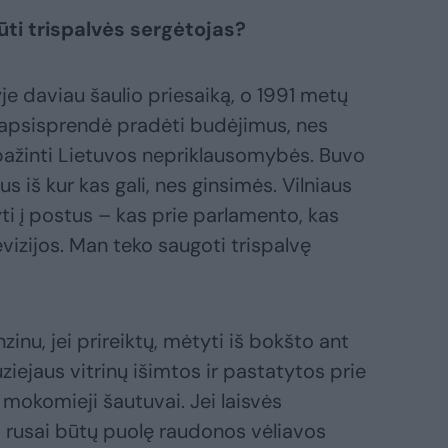
ti trispalvės sergėtojas?
je daviau šaulio priesaiką, o 1991 metų
 apsisprendė pradėti budėjimus, nes
pažinti Lietuvos nepriklausomybės. Buvo
s iš kur kas gali, nes ginsimės. Vilniaus
ti į postus – kas prie parlamento, kas
evizijos. Man teko saugoti trispalvę
inu, jei prireiktų, mėtyti iš bokšto ant
ziejaus vitrinų išimtos ir pastatytos prie
ir mokomieji šautuvai. Jei laisvės
rusai būtų puolę raudonos vėliavos