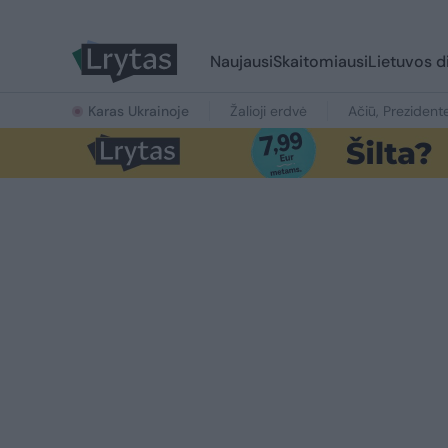
Naujausi
Skaitomiausi
Lietuvos d
Karas Ukrainoje
Žalioji erdvė
Ačiū, Prezident