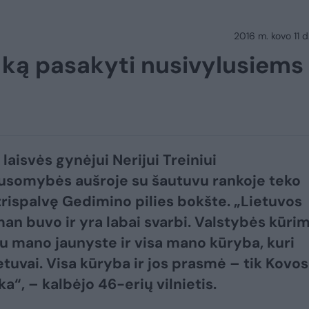
2016 m. kovo 11 d.
i ką pasakyti nusivylusiems
laisvės gynėjui Nerijui Treiniui
usomybės aušroje su šautuvu rankoje teko
trispalvę Gedimino pilies bokšte. „Lietuvos
man buvo ir yra labai svarbi. Valstybės kūri
u mano jaunyste ir visa mano kūryba, kuri
etuvai. Visa kūryba ir jos prasmė – tik Kovos
a“, – kalbėjo 46-erių vilnietis.