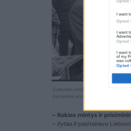
Opted 
I want t
Opted 
I want 
Advertis
Opted 
I want t
of my P
was col
Opted 
Vytautas Landsbergis ir N.Treinys (19
Asmeninio archyvo nuotr.
– Kokios mintys ir prisimini
–
lrytas.lt
pasiteiravo Lietuvos