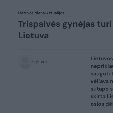
Lietuvos diena
Aktualijos
Trispalvės gynėjas tur
Lietuva
Lietuvos 
Lrytas.lt
neprikla
saugoti 
vėliava 
sutapo s
skirta Li
osios dėk