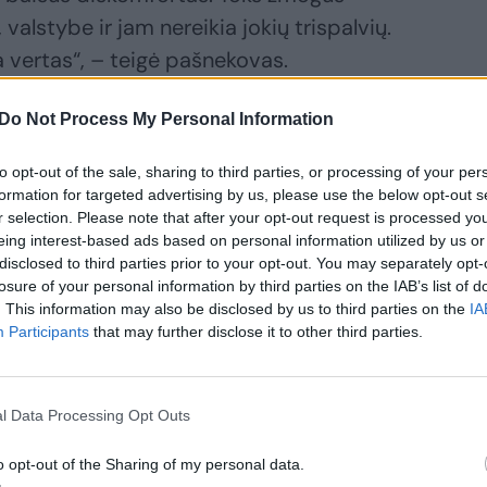
alstybe ir jam nereikia jokių trispalvių.
a vertas“, – teigė pašnekovas.
Do Not Process My Personal Information
 Lietuvos ir NATO vėliavomis puoštas
į N.Treinys skuba paaiškinti, kad viską
to opt-out of the sale, sharing to third parties, or processing of your per
oja vienybę. Tai prezidento Valdo
formation for targeted advertising by us, please use the below opt-out s
r selection. Please note that after your opt-out request is processed y
kurtas atminimo ženklas skirtas Lietuvos
eing interest-based ads based on personal information utilized by us or
disclosed to third parties prior to your opt-out. You may separately opt-
losure of your personal information by third parties on the IAB’s list of
. This information may also be disclosed by us to third parties on the
IA
Participants
that may further disclose it to other third parties.
l Data Processing Opt Outs
o opt-out of the Sharing of my personal data.