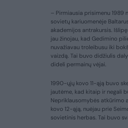
– Pirmiausia prisimenu 1989 me
sovietų kariuomenėje Baltarus
akademijos antrakursis. Išlipęs
jau žinojau, kad Gedimino pili
nuvažiavau troleibusu iki bo
vaizdą. Tai buvo didžiulis daly
dideli permainų vėjai.
1990-ųjų kovo 11-ąją buvo sk
jautėme, kad kitaip ir negali
Nepriklausomybės atkūrimo akt
kovo 12-ąją, nuėjau prie Seim
sovietinis herbas. Tai buvo sv