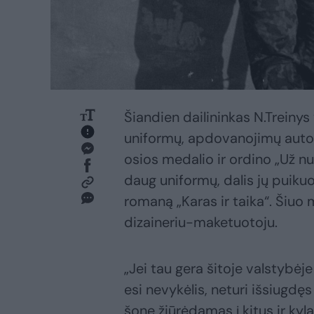
Šiandien dailininkas N.Treinys
uniformų, apdovanojimų autori
osios medalio ir ordino „Už 
daug uniformų, dalis jų puikuo
romaną „Karas ir taika“. Šiuo 
dizaineriu-maketuotoju.
„Jei tau gera šitoje valstybėje 
esi nevykėlis, neturi išsiugdę
šone žiūrėdamas į kitus ir ky