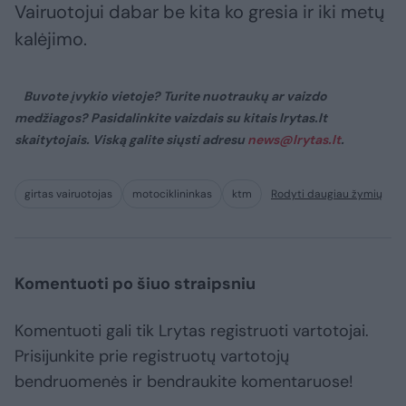
Vairuotojui dabar be kita ko gresia ir iki metų
kalėjimo.
Buvote įvykio vietoje? Turite nuotraukų ar vaizdo
medžiagos? Pasidalinkite vaizdais su kitais lrytas.lt
skaitytojais. Viską galite siųsti adresu
news@lrytas.lt
.
girtas vairuotojas
motociklininkas
ktm
Rodyti daugiau žymių
Komentuoti po šiuo straipsniu
Komentuoti gali tik Lrytas registruoti vartotojai.
Prisijunkite prie registruotų vartotojų
bendruomenės ir bendraukite komentaruose!