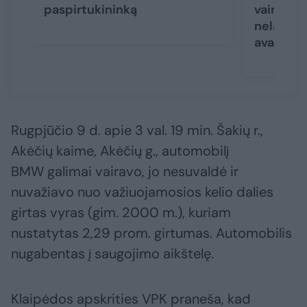
paspirtukininką
vairuoto
nelaukda
avarijos 
Rugpjūčio 9 d. apie 3 val. 19 min. Šakių r.,
Akėčių kaime, Akėčių g., automobilį
BMW galimai vairavo, jo nesuvaldė ir
nuvažiavo nuo važiuojamosios kelio dalies
girtas vyras (gim. 2000 m.), kuriam
nustatytas 2,29 prom. girtumas. Automobilis
nugabentas į saugojimo aikštelę.
Klaipėdos apskrities VPK praneša, kad