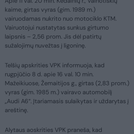
Apie 11 val. 20 min. Kėdainių r., Vainotiškių
kaime, girtas vyras (gim. 1989 m.)
vairuodamas nukrito nuo motociklo KTM.
Vairuotojui nustatytas sunkus girtumo
laipsnis – 2,56 prom. Jis dėl patirtų
sužalojimų nuvežtas į ligoninę.
Telšių apskrities VPK informuoja, kad
rugpjūčio 8 d. apie 16 val. 10 min.
Mažeikiuose, Žemaitijos g., girtas (2,83 prom.)
vyras (gim. 1985 m.) vairavo automobilį
„Audi A6“. Įtariamasis sulaikytas ir uždarytas į
areštinę.
Alytaus aoskrities VPK praneša, kad