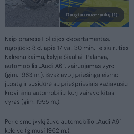
Daugiau nuotraukų (1)
Kaip pranešė Policijos departamentas,
rugpjūčio 8 d. apie 17 val. 30 min. Telšių r., ties
Kalnėnų kaimu, kelyje Šiauliai-Palanga,
automobilis „Audi A6“, vairuojamas vyro
(gim. 1983 m.), išvažiavo į priešingą eismo
juostą ir susidūrė su priešpriešiais važiavusiu
krovininiu automobiliu, kurį vairavo kitas
vyras (gim. 1955 m.).
Per eismo įvykį žuvo automobilio „Audi A6“
keleivė (gimusi 1962 m.).