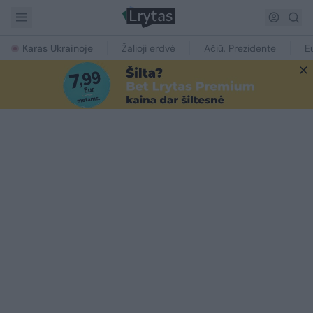
Karas Ukrainoje
Žalioji erdvė
Ačiū, Prezidente
E