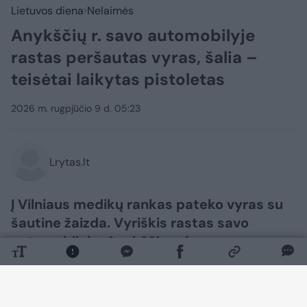
Lietuvos diena
Nelaimės
Anykščių r. savo automobilyje
rastas peršautas vyras, šalia –
teisėtai laikytas pistoletas
2026 m. rugpjūčio 9 d. 05:23
Lrytas.lt
Į Vilniaus medikų rankas pateko vyras su
šautine žaizda. Vyriškis rastas savo
automobilyje, Anykščių rajone.