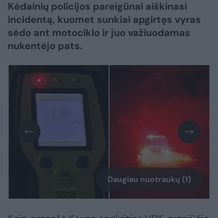
Kėdainių policijos pareigūnai aiškinasi
incidentą, kuomet sunkiai apgirtęs vyras
sėdo ant motociklo ir juo važiuodamas
nukentėjo pats.
Daugiau nuotraukų (1)