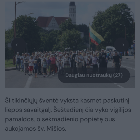
Daugiau nuotraukų (27)
Ši tikinčiųjų šventė vyksta kasmet paskutinį
liepos savaitgalį. Šeštadienį čia vyko vigilijos
pamaldos, o sekmadienio popietę bus
aukojamos šv. Mišios.