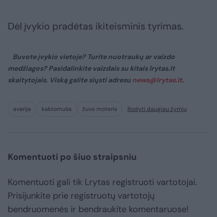
Dėl įvykio pradėtas ikiteisminis tyrimas.
Buvote įvykio vietoje? Turite nuotraukų ar vaizdo
medžiagos? Pasidalinkite vaizdais su kitais lrytas.lt
skaitytojais. Viską galite siųsti adresu
news@lrytas.lt
.
avarija
kaktomuša
žuvo moteris
Rodyti daugiau žymių
Komentuoti po šiuo straipsniu
Komentuoti gali tik Lrytas registruoti vartotojai.
Prisijunkite prie registruotų vartotojų
bendruomenės ir bendraukite komentaruose!