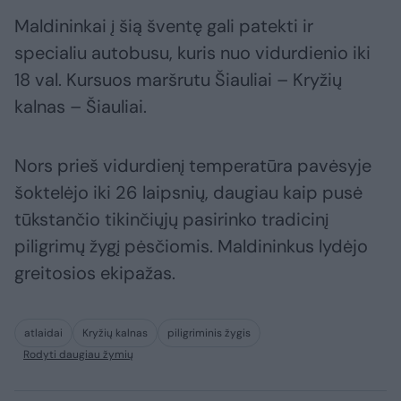
Maldininkai į šią šventę gali patekti ir
specialiu autobusu, kuris nuo vidurdienio iki
18 val. Kursuos maršrutu Šiauliai – Kryžių
kalnas – Šiauliai.
Nors prieš vidurdienį temperatūra pavėsyje
šoktelėjo iki 26 laipsnių, daugiau kaip pusė
tūkstančio tikinčiųjų pasirinko tradicinį
piligrimų žygį pėsčiomis. Maldininkus lydėjo
greitosios ekipažas.
atlaidai
Kryžių kalnas
piligriminis žygis
Rodyti daugiau žymių