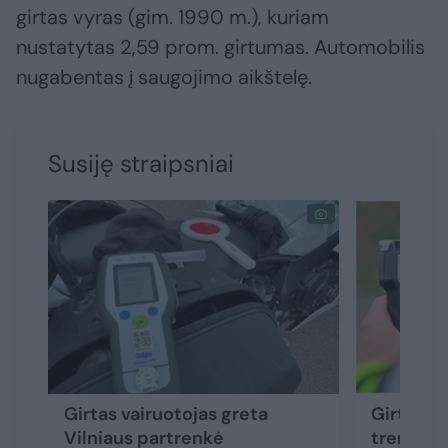
girtas vyras (gim. 1990 m.), kuriam
nustatytas 2,59 prom. girtumas. Automobilis
nugabentas į saugojimo aikštelę.
Susiję straipsniai
Girtas vairuotojas greta
Girto va
Vilniaus partrenkė
trenkėsi 