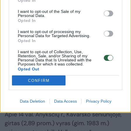
Opted In
I want to opt-out of the Sale of my
Personal Data.
Opted In
I want to opt-out of processing my
Personal Data for Targeted Advertising.
Opted In
I want to opt-out of Collection, Use,
Retention, Sale, and/or Sharing of my
Personal Data that Is Unrelated with the
Purposes for which it was collected.
Utenos apskrities VPK informuoja, kad
Opted Out
rugpjūčio 8 d. apie 15 val. 29 min. Zarasų r.,
CONFIRM
Zarasų seniūnijoje, girtas (1,58 prom.) vyras
(gim. 1968 m.) vairavo automobilį „Subaru“.
Data Deletion
Data Access
Privacy Policy
Apie 14 val. Anykščių r., Kavarsko seniūnijoje,
girtas (2,89 prom.) vyras (gim. 1983 m.)