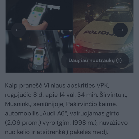
Daugiau nuotraukų (1)
Kaip pranešė Vilniaus apskrities VPK,
rugpjūčio 8 d. apie 14 val. 34 min. Širvintų r.,
Musninkų seniūnijoje, Paširvinčio kaime,
automobilis „Audi A6“, vairuojamas girto
(2,06 prom.) vyro (gim. 1998 m.), nuvažiavo
nuo kelio ir atsitrenkė į pakelės medį.