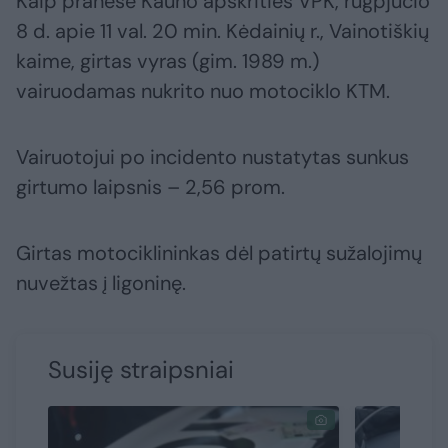
Kaip pranešė Kauno apskrities VPK, rugpjūčio
8 d. apie 11 val. 20 min. Kėdainių r., Vainotiškių
kaime, girtas vyras (gim. 1989 m.)
vairuodamas nukrito nuo motociklo KTM.
Vairuotojui po incidento nustatytas sunkus
girtumo laipsnis – 2,56 prom.
Girtas motociklininkas dėl patirtų sužalojimų
nuvežtas į ligoninę.
Susiję straipsniai