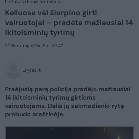
Lietuvos diena
Kriminalai
Keliuose vėl šiurpino girti
vairuotojai – pradėta mažiausiai 14
ikiteisminių tyrimų
2026 m. rugpjūčio 9 d. 07:42
Lrytas.lt
Praėjusią parą policija pradėjo mažiausiai
14 ikiteisminių tyrimų girtiems
vairuotojams. Dalis jų sekmadienio rytą
prabudo areštinėje.