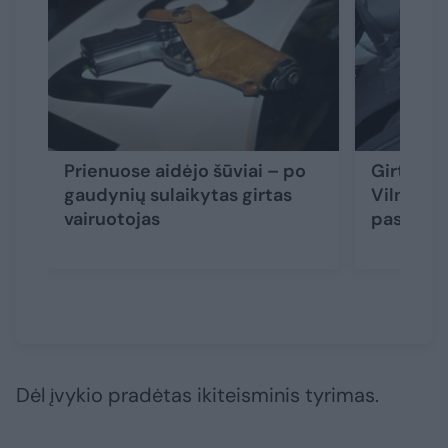
Prienuose aidėjo šūviai – po
Girtas va
gaudynių sulaikytas girtas
Vilniaus
vairuotojas
paspirtu
Dėl įvykio pradėtas ikiteisminis tyrimas.