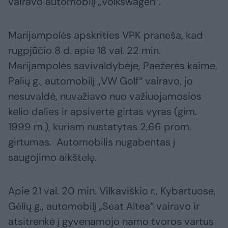
vairavo automobilį „Volkswagen“.
Marijampolės apskrities VPK praneša, kad
rugpjūčio 8 d. apie 18 val. 22 min.
Marijampolės savivaldybėje, Paežerės kaime,
Palių g., automobilį „VW Golf“ vairavo, jo
nesuvaldė, nuvažiavo nuo važiuojamosios
kelio dalies ir apsivertė girtas vyras (gim.
1999 m.), kuriam nustatytas 2,66 prom.
girtumas. Automobilis nugabentas į
saugojimo aikštelę.
Apie 21 val. 20 min. Vilkaviškio r., Kybartuose,
Gėlių g., automobilį „Seat Altea“ vairavo ir
atsitrenkė į gyvenamojo namo tvoros vartus