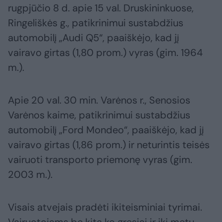
rugpjūčio 8 d. apie 15 val. Druskininkuose,
Ringeliškės g., patikrinimui sustabdžius
automobilį „Audi Q5“, paaiškėjo, kad jį
vairavo girtas (1,80 prom.) vyras (gim. 1964
m.).
Apie 20 val. 30 min. Varėnos r., Senosios
Varėnos kaime, patikrinimui sustabdžius
automobilį „Ford Mondeo“, paaiškėjo, kad jį
vairavo girtas (1,86 prom.) ir neturintis teisės
vairuoti transporto priemonę vyras (gim.
2003 m.).
Visais atvejais pradėti ikiteisminiai tyrimai.
Vairuotojams be kita ko gresiai ir iki metų