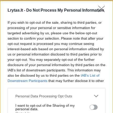
Taip pat rugpjūčio 8 d. apie 15 val. 45 min.
Lrytas.lt -
Do Not Process My Personal Information
Širvintų r., Jauniūnų seniūnijoje, Užublendžių
If you wish to opt-out of the sale, sharing to third parties, or
kaime, girtas (1,79 prom.) vyras (gim. 1973 m.)
processing of your personal or sensitive information for
vairavo automobilį „Iveco“.
targeted advertising by us, please use the below opt-out
section to confirm your selection. Please note that after your
opt-out request is processed you may continue seeing
Tą pačią dieną apie 19 val. 10 min. Vilniuje,
interest-based ads based on personal information utilized by
us or personal information disclosed to third parties prior to
Gurių g., girtas (2,79 prom.) vyras (gim. 1988
your opt-out. You may separately opt-out of the further
m.) vairavo automobilį „Mercedes Benz“.
disclosure of your personal information by third parties on the
IAB’s list of downstream participants. This information may
also be disclosed by us to third parties on the
IAB’s List of
Gaudynės Mažeikių rajone – mėgino
Downstream Participants
that may further disclose it to other
third parties.
pabėgti girtas ir be teisės vairuoti
Personal Data Processing Opt Outs
I want to opt-out of the Sharing of my
personal data.