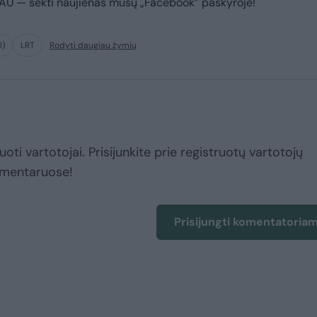
IAU
— sekti naujienas mūsų „Facebook” paskyroje!
U)
LRT
Rodyti daugiau žymių
uoti vartotojai. Prisijunkite prie registruotų vartotojų
omentaruose!
Prisijungti komentatoria