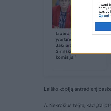
I want t
of my P
was col
Opted 
Liberalų lyderis
įvertino priežastis: „E.
Jakilaitis kliūna A.
Širinskienei, o ne
komisijai“
Laiško kopiją antradienį paske
A. Nekrošius teigė, kad „tarp