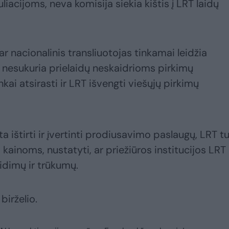
liacijoms, neva komisija siekia kištis į LRT laidų
 ar nacionalinis transliuotojas tinkamai leidžia
i nesukuria prielaidų neskaidrioms pirkimų
ai atsirasti ir LRT išvengti viešųjų pirkimų
a ištirti ir įvertinti prodiusavimo paslaugų, LRT t
kainoms, nustatyti, ar priežiūros institucijos LRT
idimų ir trūkumų.
birželio.