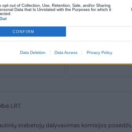
o opt-out of Collection, Use, Retention, Sale, and/or Sharing
ersonal Data that Is Unrelated with the Purposes for which it
lected.
Out
CONFIRM
Nutekėjo trijų slaptų
Priekabiavimą LRT
kandidatų į LRT
patyrusi garsi
Data Deletion
Data Access
Privacy Policy
vadovo kėdę
žurnalistė paragino
pavardės
atsipeikėti
lbė LRT.
tautinių stebėtojų dalyvavimas komisijos posėdži