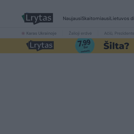
Naujausi
Skaitomiausi
Lietuvos d
Karas Ukrainoje
Žalioji erdvė
Ačiū, Prezident