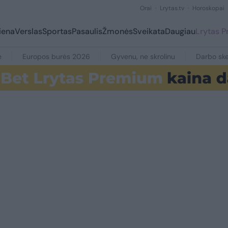
Orai
Lrytas.tv
Horoskopai
iena
Verslas
Sportas
Pasaulis
Žmonės
Sveikata
Daugiau
Lrytas 
e
Europos burės 2026
Gyvenu, ne skrolinu
Darbo ske