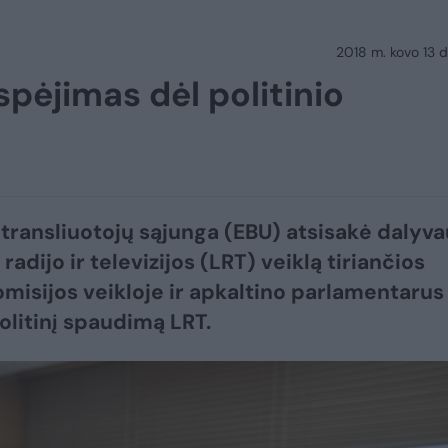
2018 m. kovo 13 d.
spėjimas dėl politinio
transliuotojų sąjunga (EBU) atsisakė dalyva
radijo ir televizijos (LRT) veiklą tiriančios
misijos veikloje ir apkaltino parlamentarus
olitinį spaudimą LRT.