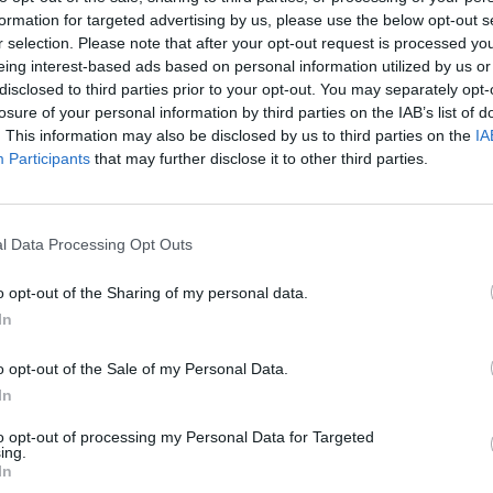
ūtų padaręs rimtų pažeidimų, bet akivaizdu, kad
formation for targeted advertising by us, please use the below opt-out s
 požymių nėra“, – rašoma laiške.
r selection. Please note that after your opt-out request is processed y
eing interest-based ads based on personal information utilized by us or
disclosed to third parties prior to your opt-out. You may separately opt-
inės veiklos vertinimas de facto reikštų kišimąsi į 
losure of your personal information by third parties on the IAB’s list of
. This information may also be disclosed by us to third parties on the
IA
inio nepriklausomumą, pažeidžiant Europoje
Participants
that may further disclose it to other third parties.
igia EBU atstovas.
l Data Processing Opt Outs
egalintis priimti laikinosios komisijos pirmininko
s kvietimo stebėtojų teisėmis dalyvauti komisij
o opt-out of the Sharing of my personal data.
In
o opt-out of the Sale of my Personal Data.
In
to opt-out of processing my Personal Data for Targeted
ing.
In