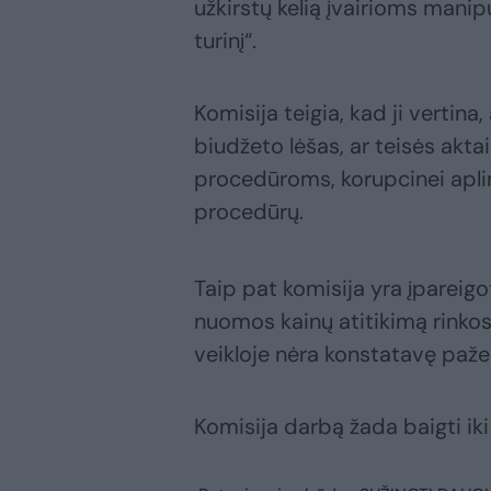
užkirstų kelią įvairioms manipu
turinį“.
Komisija teigia, kad ji vertina,
biudžeto lėšas, ar teisės akta
procedūroms, korupcinei aplink
procedūrų.
Taip pat komisija yra įpareigot
nuomos kainų atitikimą rinkos 
veikloje nėra konstatavę paže
Komisija darbą žada baigti iki 