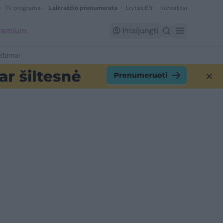
TV programa
Laikraščio prenumerata
Lrytas EN
Kontaktai
Premium
Prisijungti
lbimai