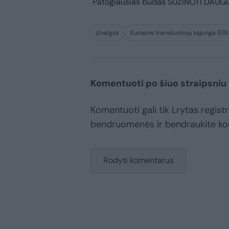
Patogiausias būdas
SUŽINOTI DAUG
įžvalgos
Europos transliuotojų sąjunga (EB
Komentuoti po šiuo straipsniu
Komentuoti gali tik Lrytas registr
bendruomenės ir bendraukite k
Rodyti komentarus