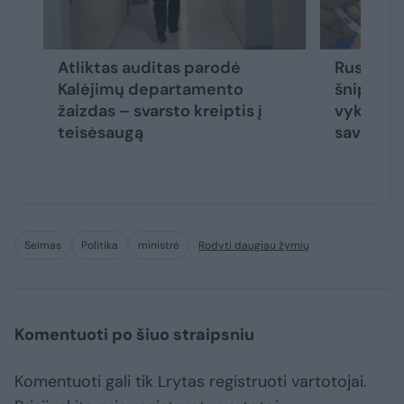
Atliktas auditas parodė
Rusijoje 
Kalėjimų departamento
šnipo se
žaizdas – svarsto kreiptis į
vyksta su
teisėsaugą
savų nes
Seimas
Politika
ministrė
Rodyti daugiau žymių
Komentuoti po šiuo straipsniu
Komentuoti gali tik Lrytas registruoti vartotojai.