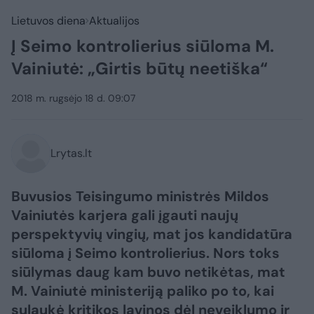
Lietuvos diena
Aktualijos
Į Seimo kontrolierius siūloma M.
Vainiutė: „Girtis būtų neetiška“
2018 m. rugsėjo 18 d. 09:07
Lrytas.lt
Buvusios Teisingumo ministrės Mildos
Vainiutės karjera gali įgauti naujų
perspektyvių vingių, mat jos kandidatūra
siūloma į Seimo kontrolierius. Nors toks
siūlymas daug kam buvo netikėtas, mat
M. Vainiutė ministeriją paliko po to, kai
sulaukė kritikos lavinos dėl neveiklumo ir