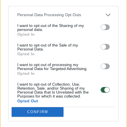
kurių nenumačiau, bet darbai, susiję su
third parties.
bausmių vykdymo sistema, buvo pradėti,
Personal Data Processing Opt Outs
bet girtis turbūt būtų neetiška“, – kalbėjo ji.
I want to opt-out of the Sharing of my
personal data.
Opted In
Seimo nariams kilo ir daugiau klausimų dėl
kandidatės principingumo ir buvo priminta
I want to opt-out of the Sale of my
Personal Data.
viena neseniai parašyta ekspertinė išvada,
Opted In
susijusi su partijų finansavimo įstatymu.
I want to opt-out of processing my
Personal Data for Targeted Advertising.
Išvadoje M. Vainiutė, kaip jos rengėja, turėjo
Opted In
įstatymui pastabų, bet galiausiai, anot Seimo
I want to opt-out of Collection, Use,
narių Algirdo Syso, buvo parašyta, kad viskas
Retention, Sale, and/or Sharing of my
Personal Data that Is Unrelated with the
analizuotame įstatyme yra gerai.
Purposes for which it was collected.
Opted Out
CONFIRM
M.Vainiutė tikino laukusi šio klausimo ir
atsakė, kad tai buvo tik rekomendacinio