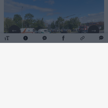
Daugiau nuotraukų (3)
11 val. 15 min. buvo gautas pranešimas avariją
apie Tilžės gatvėje ir po susidūrimo apvirtusį
automobilį.
Paaiškėjo, kad 86 metų šiauliečio