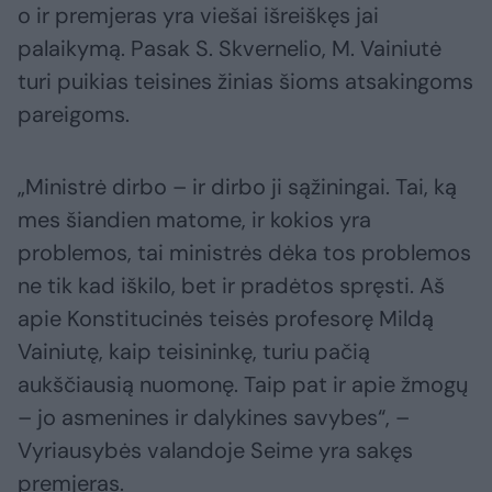
o ir premjeras yra viešai išreiškęs jai
palaikymą. Pasak S. Skvernelio, M. Vainiutė
turi puikias teisines žinias šioms atsakingoms
pareigoms.
„Ministrė dirbo – ir dirbo ji sąžiningai. Tai, ką
mes šiandien matome, ir kokios yra
problemos, tai ministrės dėka tos problemos
ne tik kad iškilo, bet ir pradėtos spręsti. Aš
apie Konstitucinės teisės profesorę Mildą
Vainiutę, kaip teisininkę, turiu pačią
aukščiausią nuomonę. Taip pat ir apie žmogų
– jo asmenines ir dalykines savybes“, –
Vyriausybės valandoje Seime yra sakęs
premjeras.