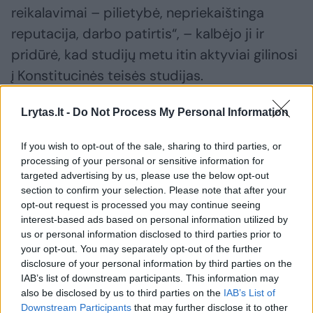
reikalavimai – pilietybė, nepriekaištinga
reputacija, darbo patirtis“, – kalbėjo ji ir
pridūrė, kad studijų metu itin aktyviai gilinosi
į Konstitucinės teisės studijas.
Lrytas.lt -
Do Not Process My Personal Information
Savo kalboje M. Vainiutė apžvelgė ir savo
mokslinę veiklą bei prabrėžė, kad jei gautų
If you wish to opt-out of the sale, sharing to third parties, or
progą eiti šias pareigas, ji jas eitų atsakingai.
processing of your personal or sensitive information for
targeted advertising by us, please use the below opt-out
section to confirm your selection. Please note that after your
opt-out request is processed you may continue seeing
Pirmasis klausimą uždavė M.Majauskas ir jis
interest-based ads based on personal information utilized by
teiravosi, kodėl ji mano, kad tinka dirbti šį
us or personal information disclosed to third parties prior to
darbą, kai ankstesnė jos veikla sulaukė tiek
your opt-out. You may separately opt-out of the further
disclosure of your personal information by third parties on the
priekaištų. „Einant tokias atsakingas pareigas,
IAB’s list of downstream participants. This information may
kaip ministro iškilo daug sunkumų ir trikdžių,
also be disclosed by us to third parties on the
IAB’s List of
Downstream Participants
that may further disclose it to other