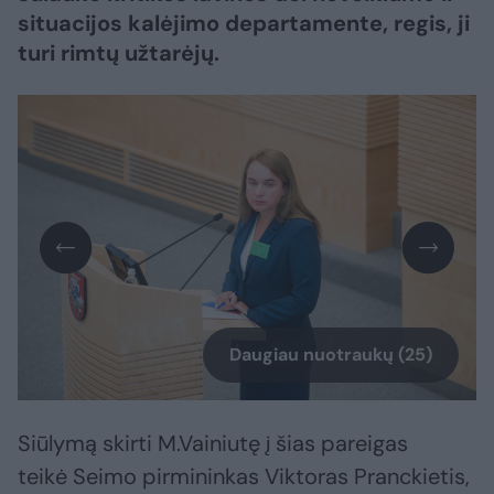
situacijos kalėjimo departamente, regis, ji
turi rimtų užtarėjų.
Daugiau nuotraukų (25)
Siūlymą skirti M.Vainiutę į šias pareigas
teikė Seimo pirmininkas Viktoras Pranckietis,