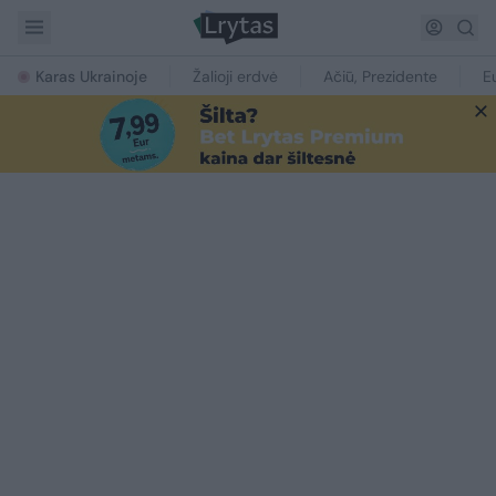
Karas Ukrainoje
Žalioji erdvė
Ačiū, Prezidente
E