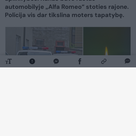
automobilyje „Alfa Romeo“ stoties rajone.
Policija vis dar tikslina moters tapatybę.
Daugiau nuotraukų (1)
Kaip pranešė Vilniaus apskrities VPK,
rugpjūčio 7 d. apie 9 val. 10 min. Vilniuje,