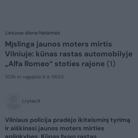
Lietuvos diena
Nelaimės
Mįslinga jaunos moters mirtis
Vilniuje: kūnas rastas automobilyje
„Alfa Romeo“ stoties rajone
(1)
2026 m. rugpjūčio 8 d. 06:02
Lrytas.lt
Vilniaus policija pradėjo ikiteisminį tyrimą
ir aiškinasi jaunos moters mirties
aplinkybes. Kūnas buvo rastas