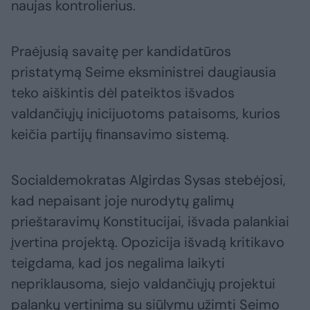
naujas kontrolierius.
Praėjusią savaitę per kandidatūros
pristatymą Seime eksministrei daugiausia
teko aiškintis dėl pateiktos išvados
valdančiųjų inicijuotoms pataisoms, kurios
keičia partijų finansavimo sistemą.
Socialdemokratas Algirdas Sysas stebėjosi,
kad nepaisant joje nurodytų galimų
prieštaravimų Konstitucijai, išvada palankiai
įvertina projektą. Opozicija išvadą kritikavo
teigdama, kad jos negalima laikyti
nepriklausoma, siejo valdančiųjų projektui
palankų vertinimą su siūlymu užimti Seimo