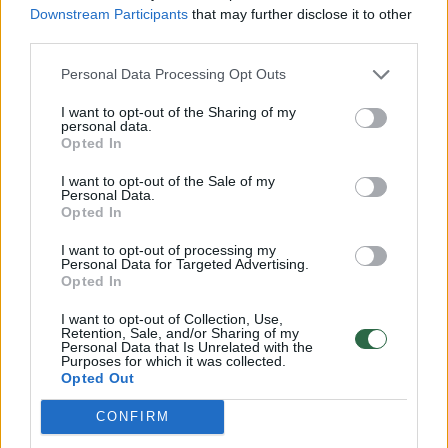
partijų finansavimo modeliui bei
Downstream Participants
that may further disclose it to other
egzistuojančiai užsienio šalių skirtingai
third parties.
praktikai, tačiau „šioje projekto stadijoje
Personal Data Processing Opt Outs
sunkoka įžvelgti, kuo įstatymo projektas būtų
I want to opt-out of the Sharing of my
tobulesnis, jį lyginant su šiuo metu esamu
personal data.
Opted In
teisiniu reguliavimu“.
I want to opt-out of the Sale of my
Personal Data.
Opted In
Susiję straipsniai
I want to opt-out of processing my
Personal Data for Targeted Advertising.
Opted In
I want to opt-out of Collection, Use,
Retention, Sale, and/or Sharing of my
Personal Data that Is Unrelated with the
Purposes for which it was collected.
Į Seimo
Opted Out
kontrolierius
CONFIRM
siūloma