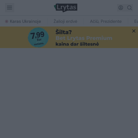
Karas Ukrainoje
Žalioji erdvė
Ačiū, Prezidente
E