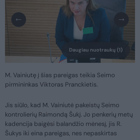
Daugiau nuotraukų (1)
M. Vainiutę į šias pareigas teikia Seimo
pirmininkas Viktoras Pranckietis.
Jis siūlo, kad M. Vainiutė pakeistų Seimo
kontrolierių Raimondą Šukį. Jo penkerių metų
kadencija baigėsi balandžio mėnesį, jis R.
Šukys iki eina pareigas, nes nepaskirtas