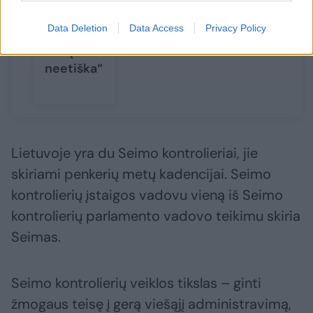
M.
Vainiutė:
Data Deletion
Data Access
Privacy Policy
„Girtis
būtų
neetiška“
Lietuvoje yra du Seimo kontrolieriai, jie
skiriami penkerių metų kadencijai. Seimo
kontrolierių įstaigos vadovu vieną iš Seimo
kontrolierių parlamento vadovo teikimu skiria
Seimas.
Seimo kontrolierių veiklos tikslas – ginti
žmogaus teisę į gerą viešąjį administravimą,