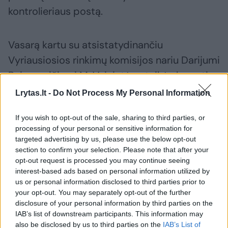
kontrolieriaus postą.
Vasarą kartu su atsistatydinančiu
Vyriausiosios rinkimų komisijos nariu Darijumi
Beinoravičiumi M. Vainiutė pateikė ekspertinę
išvadą valdančiųjų projektui, jis iš esmės
Lrytas.lt -
Do Not Process My Personal Information
keičia partijų finansavimo tvarką, taip pat
If you wish to opt-out of the sale, sharing to third parties, or
nuo Socialdemokratų partijos atskilusių
processing of your personal or sensitive information for
politikų įkurtai Socialdemokratų darbo
targeted advertising by us, please use the below opt-out
partijai atiduoda dalį buvusių bendražygių
section to confirm your selection. Please note that after your
opt-out request is processed you may continue seeing
dotacijos.
interest-based ads based on personal information utilized by
us or personal information disclosed to third parties prior to
your opt-out. You may separately opt-out of the further
Išvadoje teigiama, kad projektas
disclosure of your personal information by third parties on the
neprieštarauja Lietuvoje įtvirtintam politinių
IAB’s list of downstream participants. This information may
also be disclosed by us to third parties on the
IAB’s List of