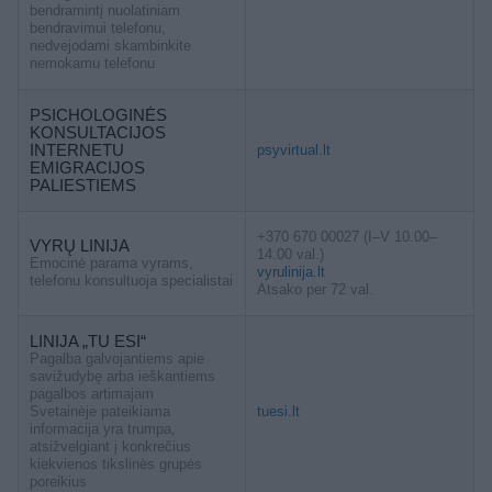
bendramintį nuolatiniam
bendravimui telefonu,
nedvejodami skambinkite
nemokamu telefonu
PSICHOLOGINĖS
KONSULTACIJOS
INTERNETU
psyvirtual.lt
EMIGRACIJOS
PALIESTIEMS
+370 670 00027 (I–V 10.00–
VYRŲ LINIJA
14.00 val.)
Emocinė parama vyrams,
vyrulinija.lt
telefonu konsultuoja specialistai
Atsako per 72 val.
LINIJA „TU ESI“
Pagalba galvojantiems apie
savižudybę arba ieškantiems
pagalbos artimajam
Svetainėje pateikiama
tuesi.lt
informacija yra trumpa,
atsižvelgiant į konkrečius
kiekvienos tikslinės grupės
poreikius