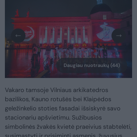
Daugiau nuotraukų (44)
Vakaro tamsoje Vilniaus arkikatedros
bazilikos, Kauno rotušės bei Klaipėdos
geležinkelio stoties fasadai išsiskyrė savo
stacionariu apšvietimu. Sužibusios
simbolinės žvakės kvietė praeivius stabtelėti,
susimąstyti ir prisiminti asmenis, žuvusius