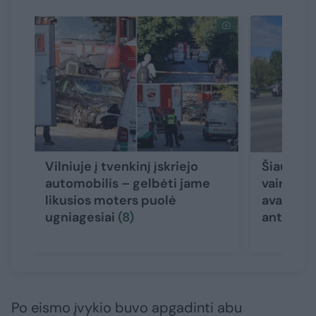
Vilniuje į tvenkinį įskriejo
Šiauliuo
automobilis – gelbėti jame
vairuoja
likusios moters puolė
avariją –
ugniagesiai
(8)
ant stog
Po eismo įvykio buvo apgadinti abu