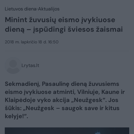
Lietuvos diena
Aktualijos
Minint žuvusių eismo įvykiuose
dieną – įspūdingi šviesos žaismai
2018 m. lapkričio 18 d. 16:50
Lrytas.lt
Sekmadienį, Pasaulinę dieną žuvusiems
eismo įvykiuose atminti, Vilniuje, Kaune ir
Klaipėdoje vyko akcija „Neužgesk“. Jos
šūkis: „Neužgesk – saugok save ir kitus
kelyje!“.