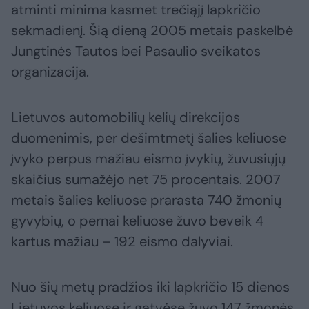
atminti minima kasmet trečiąjį lapkričio
sekmadienį. Šią dieną 2005 metais paskelbė
Jungtinės Tautos bei Pasaulio sveikatos
organizacija.
Lietuvos automobilių kelių direkcijos
duomenimis, per dešimtmetį šalies keliuose
įvyko perpus mažiau eismo įvykių, žuvusiųjų
skaičius sumažėjo net 75 procentais. 2007
metais šalies keliuose prarasta 740 žmonių
gyvybių, o pernai keliuose žuvo beveik 4
kartus mažiau – 192 eismo dalyviai.
Nuo šių metų pradžios iki lapkričio 15 dienos
Lietuvos keliuose ir gatvėse žuvo 147 žmonės.