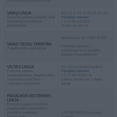
psichologinės pagalbos tinklas
VAIKŲ LINIJA
116 111 (I–VII 11.00–23.00 val.)
Emocinė parama vaikams, budi
Pokalbiai internetu
savanoriai konsultantai,
I–V 17.00–23.0015
profesionalai
Atsako per 24 val.
Nemokamas tel. 8 800 10 800
VAIKO TEISIŲ TARNYBA
Pokalbiai internetu –
Pagalbą teikia specialistai
vaikoteises.lrv.lt, pokalbių
laukelis „Pasikalbėkime“
VILTIES LINIJA
116 123 (visą parą kasdien)
Emocinė parama
Pokalbiai internetu
suaugusiesiems, pagalbą teikia
I–V 17.00–20.00 val.
savanoriai ir psichikos
Laiškus atsako per 3 darbo
sveikatos specialistai
dienas
PAGALBOS MOTERIMS
LINIJA
Emocinė parama moterims,
pagalbą teikia savanoriai ir
psichikos sveikatos
+370 800 66366 (visą parą
profesionalai
kasdien)