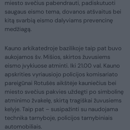
miesto svečius pabendrauti, padiskutuoti
saugaus eismo tema, dovanos atšvaitus bei
kitą svarbią eismo dalyviams prevencinę
medžiagą.
Kauno arkikatedroje bazilikoje taip pat buvo
aukojamos šv. Mišios, skirtos žuvusiems
eismo įvykiuose atminti. Iki 21.00 val. Kauno
apskrities vyriausiojo policijos komisariato
pareigūnai Rotušės aikštėje kauniečius bei
miesto svečius pakvies uždegti po simbolinę
atminimo žvakelę, skirtą tragiškai žuvusiems
kelyje. Taip pat – susipažinti su naudojama
technika tarnyboje, policijos tarnybiniais
automobiliais.