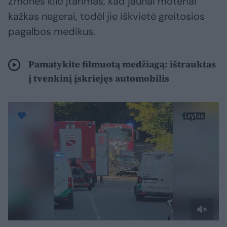
Žmonės kilo įtarimas, kad jaunai moteriai
kažkas negerai, todėl jie iškvietė greitosios
pagalbos medikus.
Pamatykite filmuotą medžiagą: ištrauktas
į tvenkinį įskriejęs automobilis