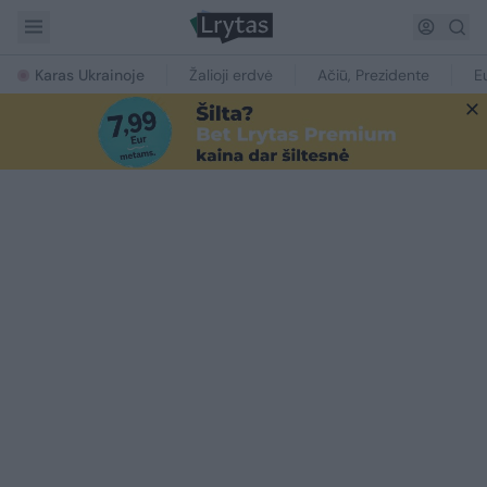
Karas Ukrainoje
Žalioji erdvė
Ačiū, Prezidente
E