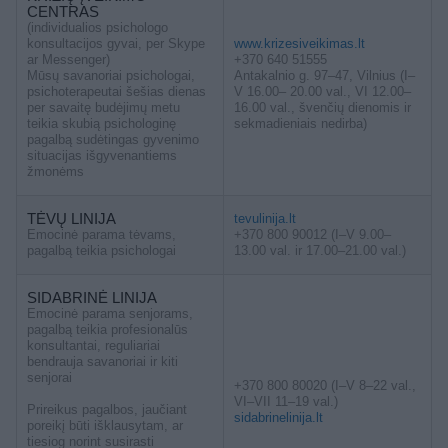
CENTRAS
(individualios psichologo
konsultacijos gyvai, per Skype
www.krizesiveikimas.lt
ar Messenger)
+370 640 51555
Mūsų savanoriai psichologai,
Antakalnio g. 97–47, Vilnius (I–
psichoterapeutai šešias dienas
V 16.00– 20.00 val., VI 12.00–
per savaitę budėjimų metu
16.00 val., švenčių dienomis ir
teikia skubią psichologinę
sekmadieniais nedirba)
pagalbą sudėtingas gyvenimo
situacijas išgyvenantiems
žmonėms
TĖVŲ LINIJA
tevulinija.lt
Emocinė parama tėvams,
+370 800 90012 (I–V 9.00–
pagalbą teikia psichologai
13.00 val. ir 17.00–21.00 val.)
SIDABRINĖ LINIJA
Emocinė parama senjorams,
pagalbą teikia profesionalūs
konsultantai, reguliariai
bendrauja savanoriai ir kiti
senjorai
+370 800 80020 (I–V 8–22 val.,
VI–VII 11–19 val.)
Prireikus pagalbos, jaučiant
sidabrinelinija.lt
poreikį būti išklausytam, ar
tiesiog norint susirasti