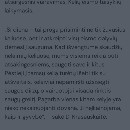
atsargesnis vairavimas, Kelių eismo taisyklių
laikymasis.
„Ši diena – tai proga prisiminti ne tik žuvusius
keliuose, bet ir atkreipti visų eismo dalyvių
dėmesį į saugumą. Kad išvengtume skaudžių
nelaimių keliuose, mums visiems reikia būti
atsakingesniems, saugoti save ir kitus.
Pėstieji į tamsų kelią turėtų išeiti tik su
atšvaitais, keleiviai nepamiršti užsisegti
saugos diržų, o vairuotojai visada rinktis
saugų greitį. Pagarba vienas kitam kelyje yra
nieko nekainuojanti dovana. Ji neįkainojama,
kaip ir gyvybė“, – sakė D. Krasauskaitė.