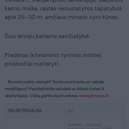
kaimo miške, rastas nenustatytos tapatybės
apie 25–30 m. amžiaus mirusio vyro kūnas.
Šiuo atveju įtariama savižudybė.
Pradėtas ikiteisminis tyrimas mirties
priežasčiai nustatyti.
Buvote įvykio vietoje? Turite nuotraukų ar vaizdo
medžiagos? Pasidalinkite vaizdais su kitais lrytas.lt
skaitytojais. Viską galite siųsti adresu
news@lrytas.lt
.
SKUBI PAGALBA
112
Telefonu – visą parą,