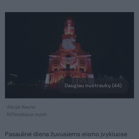
Daugiau nuotraukų (44)
Akcija Kaune.
M.Patašiaus nuotr.
Pasaulinė diena žuvusiems eismo įvykiuose