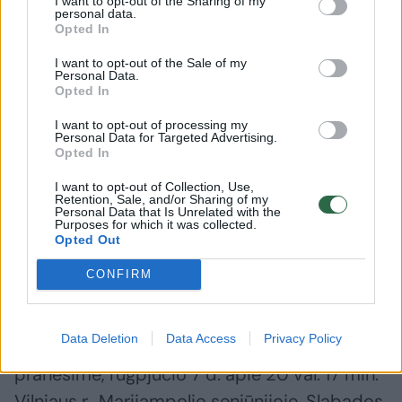
I want to opt-out of the Sharing of my
Alytuje senjorę mirtis pakirto
Šiurpūs 
personal data.
gatvėje – medikai buvo
toje pači
Opted In
bejėgiai
dieną ras
I want to opt-out of the Sale of my
paties a
Personal Data.
moterys
Opted In
I want to opt-out of processing my
Personal Data for Targeted Advertising.
Opted In
I want to opt-out of Collection, Use,
Retention, Sale, and/or Sharing of my
Tuo tarpu pareigūnai toliau tikslina mirusios
Personal Data that Is Unrelated with the
Purposes for which it was collected.
moters tapatybę, bando atkurti, ką ji veikė
Opted Out
paskutines gyvenimo valandas.
CONFIRM
Policija praneša ir apie dar vieną rastą jauno
Data Deletion
Data Access
Privacy Policy
žmogaus kūną. Kaip rašoma policijos
pranešime, rugpjūčio 7 d. apie 20 val. 17 min.
Vilniaus r., Marijampolio seniūnijoje, Slabados