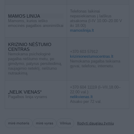
Telefonas laikinai
MAMOS LINIJA
nepasiekiamas į laiškus
Mamoms, kurios ieško
atsakoma (I-IV 10.00–20.00 V
emocinės pagalbos anonimiškai
iki 18.00)
mamoslinija.lt
KRIZINIO NĖŠTUMO
CENTRAS
+370 603 57912
Nemokama psichologinė
krizinionestumocentras.lt
pagalba nėštumo metu, po
Nemokama pagalba teikiama
gimdymo, patyrus persileidimą,
gyvai, telefonu, internetu.
naujagimio netektį, nėštumo
nutraukimą.
+370 604 11119 (I–VII,18.00–
„NELIK VIENAS“
22.00 val.)
Pagalbos linija vyrams
nelikvienas.lt
Atsako per 72 val.
mirė moteris
mirė vyras
Vilnius
Rodyti daugiau žymių