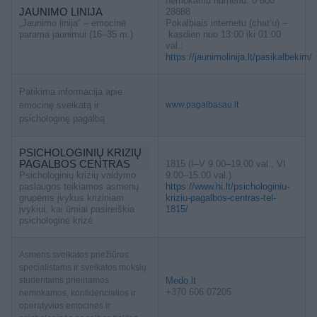
nemokamu numeriu: 0 800
JAUNIMO LINIJA
28888
„Jaunimo linija“ – emocinė
Pokalbiais internetu (chat’u) –
parama jaunimui (16–35 m.)
kasdien nuo 13:00 iki 01:00
val.:
https://jaunimolinija.lt/pasikalbekim/
Patikima informacija apie
emocinę sveikatą ir
www.pagalbasau.lt
psichologinę pagalbą
PSICHOLOGINIŲ KRIZIŲ
PAGALBOS CENTRAS
1815 (I–V 9.00–19.00 val., VI
Psichologinių krizių valdymo
9.00–15.00 val.)
paslaugos teikiamos asmenų
https://www.hi.lt/psichologiniu-
grupėms įvykus kriziniam
kriziu-pagalbos-centras-tel-
įvykiui, kai ūmiai pasireiškia
1815/
psichologinė krizė
Asmens sveikatos priežiūros
specialistams ir sveikatos mokslų
studentams prieinamos
Medo.lt
+370 606 07205
nemokamos, konfidencialios ir
operatyvios emocinės ir