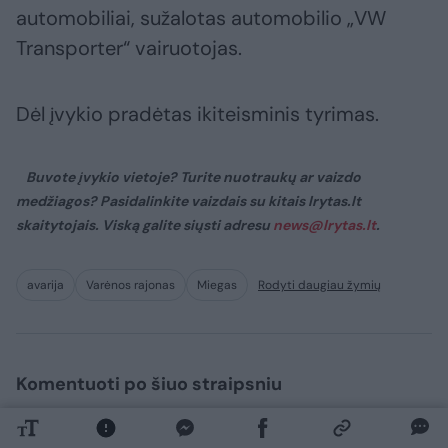
automobiliai, sužalotas automobilio „VW
Transporter“ vairuotojas.
Dėl įvykio pradėtas ikiteisminis tyrimas.
Buvote įvykio vietoje? Turite nuotraukų ar vaizdo
medžiagos? Pasidalinkite vaizdais su kitais lrytas.lt
skaitytojais. Viską galite siųsti adresu
news@lrytas.lt
.
avarija
Varėnos rajonas
Miegas
Rodyti daugiau žymių
Komentuoti po šiuo straipsniu
Komentuoti gali tik Lrytas registruoti vartotojai.