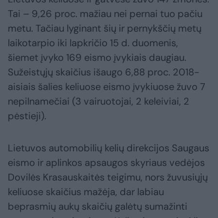
Tai – 9,26 proc. mažiau nei pernai tuo pačiu
metu. Tačiau lyginant šių ir pernykščių metų
laikotarpio iki lapkričio 15 d. duomenis,
šiemet įvyko 169 eismo įvykiais daugiau.
Sužeistųjų skaičius išaugo 6,88 proc. 2018-
aisiais šalies keliuose eismo įvykiuose žuvo 7
nepilnamečiai (3 vairuotojai, 2 keleiviai, 2
pėstieji).
Lietuvos automobilių kelių direkcijos Saugaus
eismo ir aplinkos apsaugos skyriaus vedėjos
Dovilės Krasauskaitės teigimu, nors žuvusiųjų
keliuose skaičius mažėja, dar labiau
beprasmių aukų skaičių galėtų sumažinti