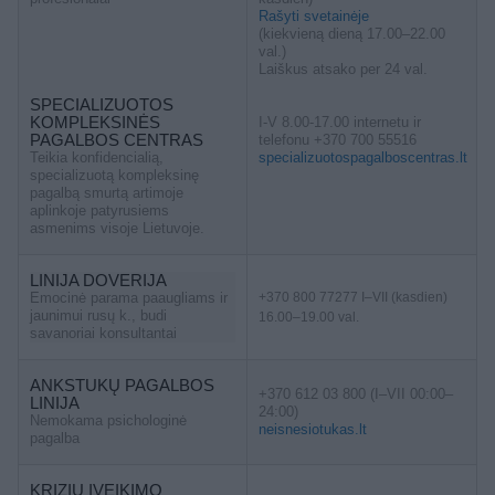
Rašyti svetainėje
(kiekvieną dieną 17.00–22.00
val.)
Laiškus atsako per 24 val.
SPECIALIZUOTOS
KOMPLEKSINĖS
I-V 8.00-17.00 internetu ir
PAGALBOS CENTRAS
telefonu +370 700 55516
Teikia konfidencialią,
specializuotospagalboscentras.lt
specializuotą kompleksinę
pagalbą smurtą artimoje
aplinkoje patyrusiems
asmenims visoje Lietuvoje.
LINIJA DOVERIJA
Emocinė parama paaugliams ir
+370 800 77277 I–VII (kasdien)
jaunimui rusų k., budi
16.00–19.00 val.
savanoriai konsultantai
ANKSTUKŲ PAGALBOS
+370 612 03 800 (I–VII 00:00–
LINIJA
24:00)
Nemokama psichologinė
neisnesiotukas.lt
pagalba
KRIZIŲ ĮVEIKIMO