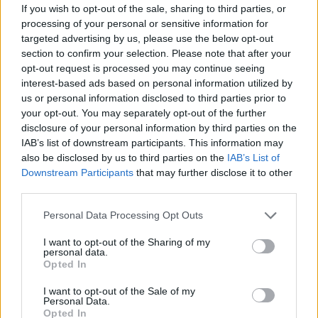
Tadas Skučas.
If you wish to opt-out of the sale, sharing to third parties, or
M.Patašiaus nuotr.
processing of your personal or sensitive information for
targeted advertising by us, please use the below opt-out
section to confirm your selection. Please note that after your
Kaltinamajame akte teigiama, kad 2012 metų
opt-out request is processed you may continue seeing
gegužės 20 dieną, praėjus trims dienoms po
interest-based ads based on personal information utilized by
us or personal information disclosed to third parties prior to
to kai mergaitė buvo grąžinta motinai,
your opt-out. You may separately opt-out of the further
T.Skučas kartu su mama A.Skučiene ir
disclosure of your personal information by third parties on the
IAB’s list of downstream participants. This information may
pussesere N.Venkciene savo šalininkams
also be disclosed by us to third parties on the
IAB’s List of
davė nurodymą surasti Palangoje advokato
Downstream Participants
that may further disclose it to other
third parties.
Gintaro Černiausko namą ir patikrinti, ar jame
nėra L.Stankūnaitės su dukterimi.
Personal Data Processing Opt Outs
I want to opt-out of the Sharing of my
personal data.
„Patvoriniai“ šios užduoties ėmėsi su dideliu
Opted In
entuziazmu, apieškojo Nidą, Klaipėdą,
I want to opt-out of the Sale of my
Šventąją, Palangą ir galiausiai paskelbė daug
Personal Data.
Opted In