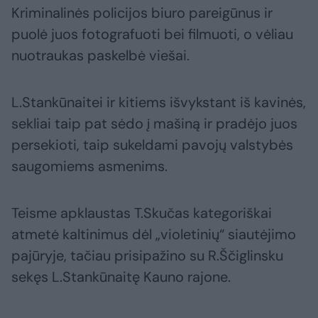
Kriminalinės policijos biuro pareigūnus ir
puolė juos fotografuoti bei filmuoti, o vėliau
nuotraukas paskelbė viešai.
L.Stankūnaitei ir kitiems išvykstant iš kavinės,
sekliai taip pat sėdo į mašiną ir pradėjo juos
persekioti, taip sukeldami pavojų valstybės
saugomiems asmenims.
Teisme apklaustas T.Skučas kategoriškai
atmetė kaltinimus dėl „violetinių“ siautėjimo
pajūryje, tačiau prisipažino su R.Ščiglinsku
sekęs L.Stankūnaitę Kauno rajone.