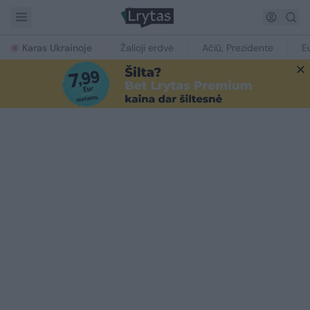
Karas Ukrainoje
Žalioji erdvė
Ačiū, Prezidente
E