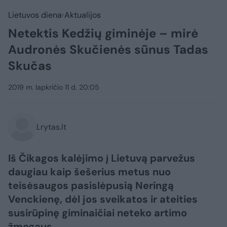
Lietuvos diena
Aktualijos
Netektis Kedžių giminėje – mirė
Audronės Skučienės sūnus Tadas
Skučas
2019 m. lapkričio 11 d. 20:05
Lrytas.lt
Iš Čikagos kalėjimo į Lietuvą parvežus
daugiau kaip šešerius metus nuo
teisėsaugos pasislėpusią Neringą
Venckienę, dėl jos sveikatos ir ateities
susirūpinę giminaičiai neteko artimo
žmogaus.