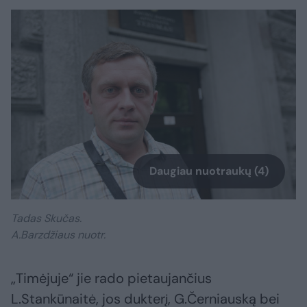
Daugiau nuotraukų (4)
Tadas Skučas.
A.Barzdžiaus nuotr.
„Timėjuje“ jie rado pietaujančius
L.Stankūnaitė, jos dukterį, G.Černiauską bei