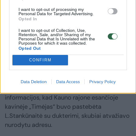
juoko visuomenėje sukėlusią išvadą –
I want to opt-out of processing my
vaistais apnuodyta mergaitė paguldyta į
Personal Data for Targeted Advertising.
Opted In
Šventosios ligoninę, nors ligoninės Šventojoje
iš viso nėra.
I want to opt-out of Collection, Use,
Retention, Sale, and/or Sharing of my
Personal Data that Is Unrelated with the
Purposes for which it was collected.
Opted Out
Antrajame epizode T.Skučas dalyvavo
asmeniškai.
CONFIRM
Tų pačių metų birželio 6 dieną jis su
Data Deletion
Data Access
Privacy Policy
kauniečiu Renaldu Ščiglinsku gavę
informacijos, kad Kauno rajone esančioje
kavinėje „Timėjas“ buvo pastebėta
L.Stankūnaitė su dukterimi, skubiai atvažiavo
nurodytu adresu.