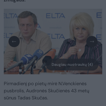
Daugiau nuotraukų (4)
Pirmadienį po pietų mirė N.Venckienės
pusbrolis, Audronės Skučienės 43 metų
sūnus Tadas Skučas.