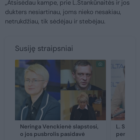
„Atsisėdau kampe, prie L.Stankūnaitės ir jos
dukters nesiartinau, joms nieko nesakiau,
netrukdžiau, tik sėdėjau ir stebėjau.
Susiję straipsniai
Neringa Venckienė slapstosi,
L. Stankū
o jos pusbrolis pasidavė
persekio