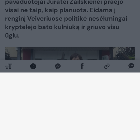
pavaduotojai Jūratei Zailskienei praėjo
visai ne taip, kaip planuota. Eidama į
renginį Veiveriuose politikė nesėkmingai
kryptelėjo bato kulniuką ir griuvo visu
ūgiu.
Daugiau nuotraukų (12)