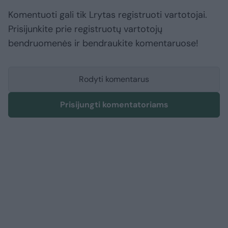
Komentuoti gali tik Lrytas registruoti vartotojai.
Prisijunkite prie registruotų vartotojų
bendruomenės ir bendraukite komentaruose!
Rodyti komentarus
Prisijungti komentatoriams