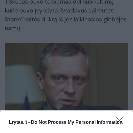
T.Skučas buvo teisiamas dėl nusikaltimų,
kurie buvo įvykdyta išvadavus Laimutės
Stankūnaitės dukrą iš jos laikinosios globėjos
namų.
Daugiau nuotraukų (4)
Lrytas.lt -
Do Not Process My Personal Information