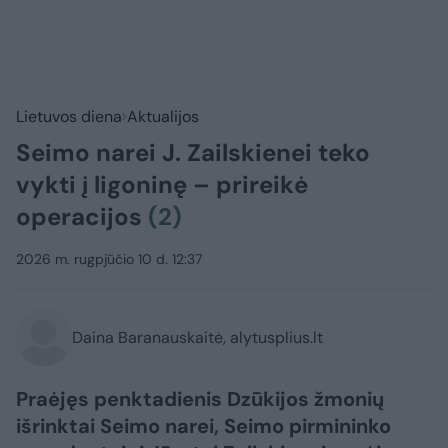
Lietuvos diena
Aktualijos
Seimo narei J. Zailskienei teko
vykti į ligoninę – prireikė
operacijos
(2)
2026 m. rugpjūčio 10 d. 12:37
Daina Baranauskaitė, alytusplius.lt
Praėjęs penktadienis Dzūkijos žmonių
išrinktai Seimo narei, Seimo pirmininko