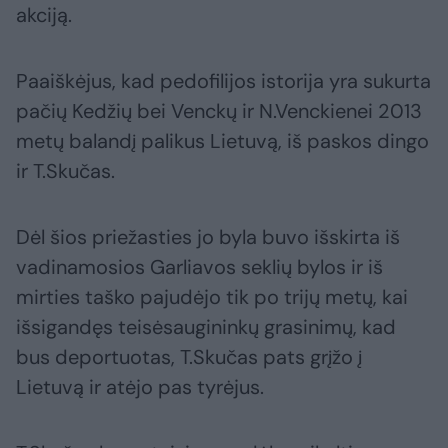
akciją.
Paaiškėjus, kad pedofilijos istorija yra sukurta
pačių Kedžių bei Venckų ir N.Venckienei 2013
metų balandį palikus Lietuvą, iš paskos dingo
ir T.Skučas.
Dėl šios priežasties jo byla buvo išskirta iš
vadinamosios Garliavos seklių bylos ir iš
mirties taško pajudėjo tik po trijų metų, kai
išsigandęs teisėsaugininkų grasinimų, kad
bus deportuotas, T.Skučas pats grįžo į
Lietuvą ir atėjo pas tyrėjus.