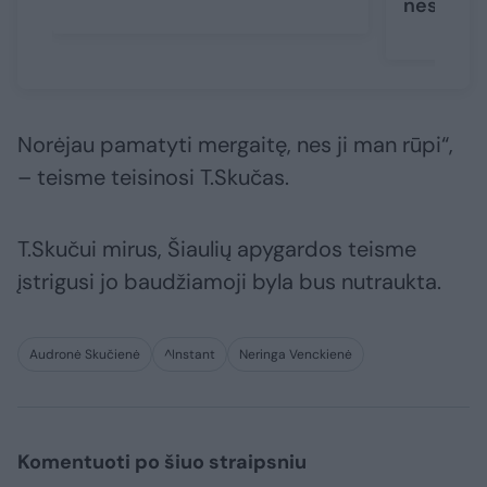
nesirodo
Norėjau pamatyti mergaitę, nes ji man rūpi“,
– teisme teisinosi T.Skučas.
T.Skučui mirus, Šiaulių apygardos teisme
įstrigusi jo baudžiamoji byla bus nutraukta.
Audronė Skučienė
^Instant
Neringa Venckienė
Komentuoti po šiuo straipsniu