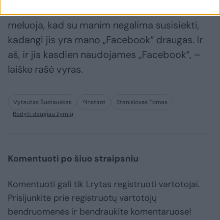
teiginiai apie jį yra neteisingi. „Šustauskas
meluoja, kad su manim negalima susisiekti,
kadangi jis yra mano „Facebook“ draugas. Ir
aš, ir jis kasdien naudojames „Facebook“, –
laiške rašė vyras.
Vytautas Šustauskas
^Instant
Stanislovas Tomas
Rodyti daugiau žymių
Komentuoti po šiuo straipsniu
Komentuoti gali tik Lrytas registruoti vartotojai.
Prisijunkite prie registruotų vartotojų
bendruomenės ir bendraukite komentaruose!