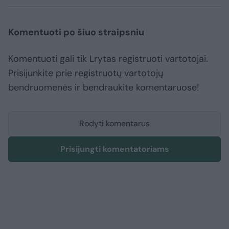
Komentuoti po šiuo straipsniu
Komentuoti gali tik Lrytas registruoti vartotojai.
Prisijunkite prie registruotų vartotojų
bendruomenės ir bendraukite komentaruose!
Rodyti komentarus
Prisijungti komentatoriams