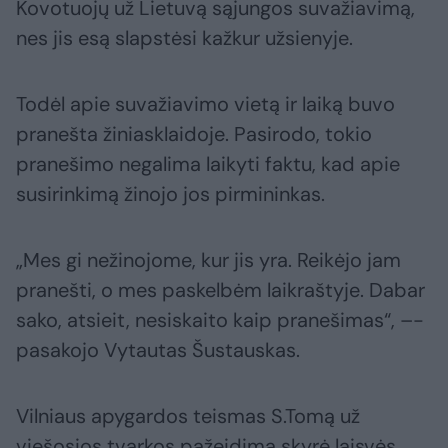
Kovotuojų už Lietuvą sąjungos suvažiavimą,
nes jis esą slapstėsi kažkur užsienyje.
Todėl apie suvažiavimo vietą ir laiką buvo
pranešta žiniasklaidoje. Pasirodo, tokio
pranešimo negalima laikyti faktu, kad apie
susirinkimą žinojo jos pirmininkas.
„Mes gi nežinojome, kur jis yra. Reikėjo jam
pranešti, o mes paskelbėm laikraštyje. Dabar
sako, atsieit, nesiskaito kaip pranešimas“, –-
pasakojo Vytautas Šustauskas.
Vilniaus apygardos teismas S.Tomą už
viešosios tvarkos pažeidimą skyrė laisvės