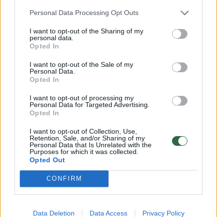
reikalavimų, o tai pasitaiko gana retai.
Personal Data Processing Opt Outs
I want to opt-out of the Sharing of my
personal data.
Šiuo metu Kovotojų už Lietuvą sąjungos
Opted In
pirmininku Juridinių asmenų registre yra
I want to opt-out of the Sale of my
įregistruotas Stanislovas Tomas.
Personal Data.
Opted In
I want to opt-out of processing my
Šeštadienį portalui
lrytas.lt
atsiųstame laiške
Personal Data for Targeted Advertising.
Opted In
S.Tomas pateikė savo versiją.
I want to opt-out of Collection, Use,
Retention, Sale, and/or Sharing of my
Personal Data that Is Unrelated with the
„Esu partijos vadovas, adovauju iš Austrijos,
Purposes for which it was collected.
Opted Out
kur paprašiau politinio prieglobsčio“, –
V.Šustausko teiginius paneigė S.Tomas.
CONFIRM
Taip pat nurodė, kokie dar V.Šustausko
Data Deletion
Data Access
Privacy Policy