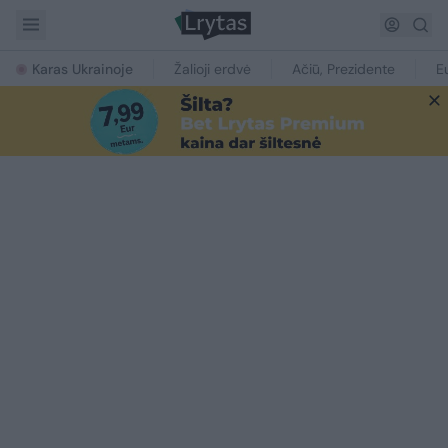
Karas Ukrainoje
Žalioji erdvė
Ačiū, Prezidente
E