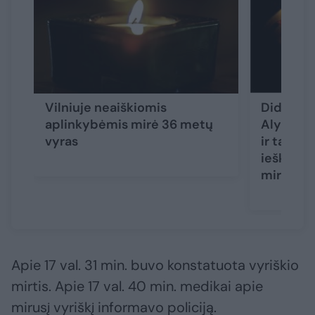
Vilniuje neaiškiomis
Didžiulė
aplinkybėmis mirė 36 metų
Alytaus r
vyras
ir tarnyb
ieškotas
miręs
Apie 17 val. 31 min. buvo konstatuota vyriškio
mirtis. Apie 17 val. 40 min. medikai apie
mirusį vyriškį informavo policiją.