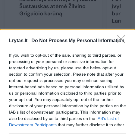
Šustauskas atėmė Žilvino
įvykdyto 
Grigaičio karūną
banga ir 
Landsber
Lrytas.lt -
Do Not Process My Personal Information
If you wish to opt-out of the sale, sharing to third parties, or
Jeigu Juridinių asmenų registre nėra
processing of your personal or sensitive information for
įregistruoto partijos pirmininko tokio siūlymo,
targeted advertising by us, please use the below opt-out
section to confirm your selection. Please note that after your
neeilinis suvažiavimas turėtų būti šaukiamas
opt-out request is processed you may continue seeing
ne mažiau kaip ketvirtadalio visų partijos
interest-based ads based on personal information utilized by
us or personal information disclosed to third parties prior to
narių iniciatyva.
your opt-out. You may separately opt-out of the further
disclosure of your personal information by third parties on the
IAB’s list of downstream participants. This information may
Teisingumo ministerija atsisako patvirtinti
also be disclosed by us to third parties on the
IAB’s List of
pateiktus politinių partijų dokumentus tik
Downstream Participants
that may further disclose it to other
third parties.
tais atvejais, kai jie neatitinka numatytų