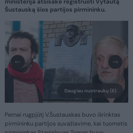
ministerija atsisakė registruoti Vytautą
Šustauską šios partijos pirmininku.
Daugiau nuotraukų (6)
Pernai rugpjūtį V.Šustauskas buvo išrinktas
pirmininku partijos suvažiavime, kai tuometis
pirmininkas Stanislovas Tomas buvo