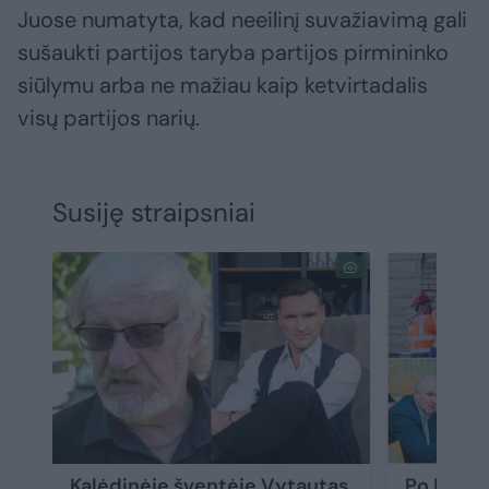
Juose numatyta, kad neeilinį suvažiavimą gali
sušaukti partijos taryba partijos pirmininko
siūlymu arba ne mažiau kaip ketvirtadalis
visų partijos narių.
Susiję straipsniai
Kalėdinėje šventėje Vytautas
Po R. Ši