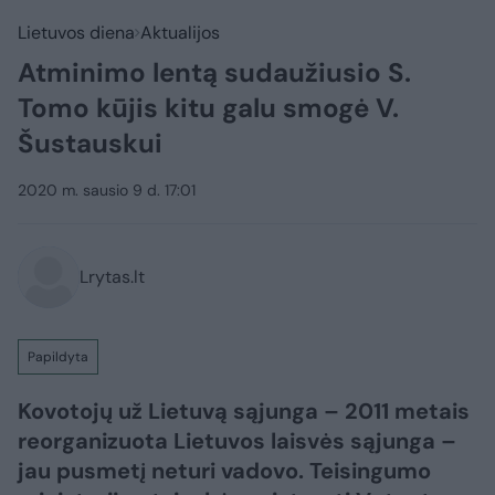
Lietuvos diena
Aktualijos
Atminimo lentą sudaužiusio S.
Tomo kūjis kitu galu smogė V.
Šustauskui
2020 m. sausio 9 d. 17:01
Lrytas.lt
Papildyta
Kovotojų už Lietuvą sąjunga – 2011 metais
reorganizuota Lietuvos laisvės sąjunga –
jau pusmetį neturi vadovo. Teisingumo