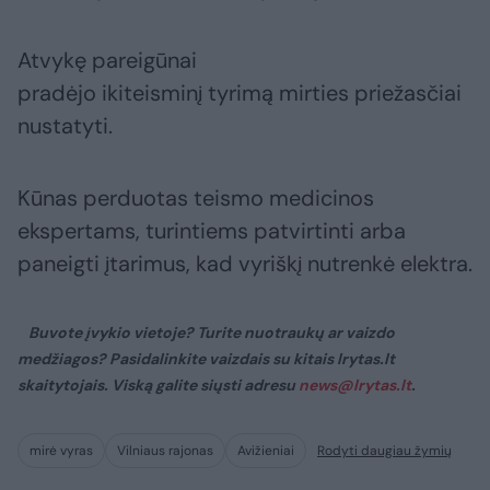
Atvykę pareigūnai
pradėjo ikiteisminį tyrimą mirties priežasčiai
nustatyti.
Kūnas perduotas teismo medicinos
ekspertams, turintiems patvirtinti arba
paneigti įtarimus, kad vyriškį nutrenkė elektra.
Buvote įvykio vietoje? Turite nuotraukų ar vaizdo
medžiagos? Pasidalinkite vaizdais su kitais lrytas.lt
skaitytojais. Viską galite siųsti adresu
news@lrytas.lt
.
mirė vyras
Vilniaus rajonas
Avižieniai
Rodyti daugiau žymių