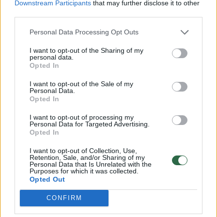
Noreikos darbo, o ne palaidojimo vietą.
Downstream Participants
that may further disclose it to other
Apeliacinės instancijos teismas pakeitė ir S.
third parties.
Tomui skirtą bausmę – pripažintam kaltu dėl
Personal Data Processing Opt Outs
viešosios tvarkos pažeidimo, skyrė jam 8
I want to opt-out of the Sharing of my
mėnesių laisvės apribojimo bausmę,
personal data.
Opted In
įpareigojant jį per 6 mėnesius atlyginti turtinę
I want to opt-out of the Sale of my
žalą Vilniaus miesto savivaldybei.
Personal Data.
Opted In
I want to opt-out of processing my
Prokuroro nuomone, apeliacinės instancijos
Personal Data for Targeted Advertising.
teismas netinkamai pritaikė baudžiamąjį
Opted In
įstatymą, nes be pagrindo Baudžiamojo
I want to opt-out of Collection, Use,
Retention, Sale, and/or Sharing of my
kodekso 312 str. numatyto nusikaltimo
Personal Data that Is Unrelated with the
Purposes for which it was collected.
požymio „kita viešosios pagarbos vieta“
Opted Out
turinį sutapatino su kenotafo, kapo,
CONFIRM
antkapinio paminklo ir kapinių, kuriose