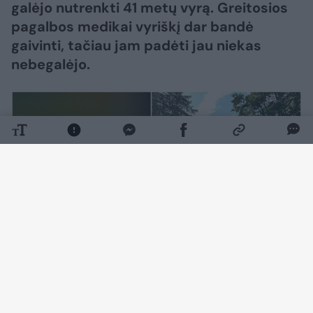
galėjo nutrenkti 41 metų vyrą. Greitosios
pagalbos medikai vyriškį dar bandė
gaivinti, tačiau jam padėti jau niekas
nebegalėjo.
Daugiau nuotraukų (1)
Kaip pranešė Policijos departamentas,