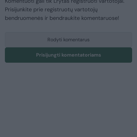
Komentuoti gali tik Lrytas registruoti vartotojai.
Prisijunkite prie registruotų vartotojų
bendruomenės ir bendraukite komentaruose!
Rodyti komentarus
Prisijungti komentatoriams