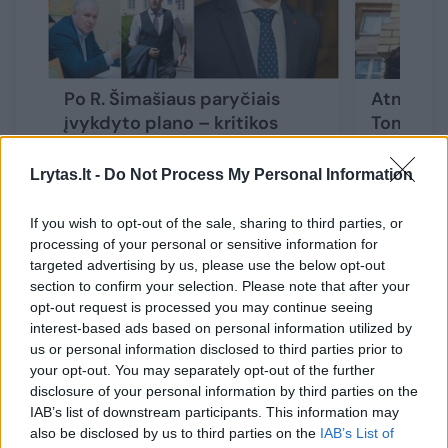
Po R. Šimašiaus paryčiais
Atminimo
įvykdyto plano – kritikos
Tomas kra
banga ir aštrūs G.
ištraukė
Landsbergio dūriai
Lrytas.lt -
Do Not Process My Personal Information
If you wish to opt-out of the sale, sharing to third parties, or
processing of your personal or sensitive information for
targeted advertising by us, please use the below opt-out
section to confirm your selection. Please note that after your
Bylą apeliacine tvarka išnagrinėjęs Vilniaus
opt-out request is processed you may continue seeing
apygardos teismas S. Tomą dėl viešosios
interest-based ads based on personal information utilized by
us or personal information disclosed to third parties prior to
pagarbos vietos išniekinimo išteisino. Tokį
your opt-out. You may separately opt-out of the further
sprendimą šis teismas argumentavo tuo, kad
disclosure of your personal information by third parties on the
IAB’s list of downstream participants. This information may
sunaikinta memorialinė lenta žymėjo Jono
also be disclosed by us to third parties on the
IAB’s List of