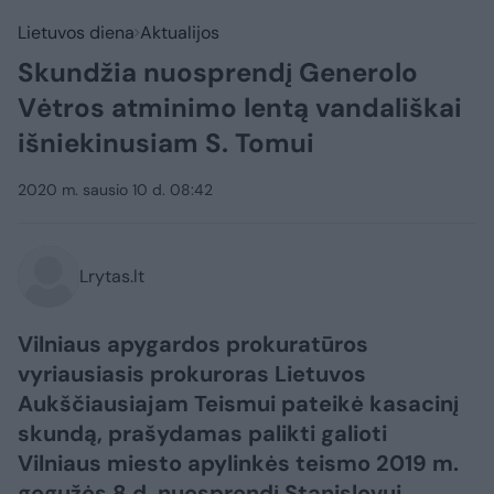
Lietuvos diena
Aktualijos
Skundžia nuosprendį Generolo
Vėtros atminimo lentą vandališkai
išniekinusiam S. Tomui
2020 m. sausio 10 d. 08:42
Lrytas.lt
Vilniaus apygardos prokuratūros
vyriausiasis prokuroras Lietuvos
Aukščiausiajam Teismui pateikė kasacinį
skundą, prašydamas palikti galioti
Vilniaus miesto apylinkės teismo 2019 m.
gegužės 8 d. nuosprendį Stanislovui