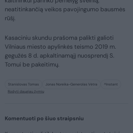
kaltininkui parinko pernelyg švelnią,
neatitinkančią veikos pavojingumo bausmės
rūšį.
Kasaciniu skundu prašoma palikti galioti
Vilniaus miesto apylinkės teismo 2019 m.
gegužės 8 d. apkaltinamąjį nuosprendį S.
Tomui be pakeitimų.
Stanislovas Tomas
Jonas Noreika-Generolas Vėtra
^Instant
Rodyti daugiau žymių
Komentuoti po šiuo straipsniu