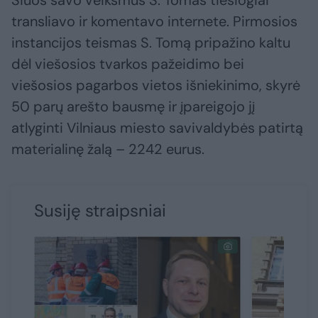
Šiuos savo veiksmus S. Tomas tiesiogiai
transliavo ir komentavo internete. Pirmosios
instancijos teismas S. Tomą pripažino kaltu
dėl viešosios tvarkos pažeidimo bei
viešosios pagarbos vietos išniekinimo, skyrė
50 parų arešto bausmę ir įpareigojo jį
atlyginti Vilniaus miesto savivaldybės patirtą
materialinę žalą – 2242 eurus.
Susiję straipsniai