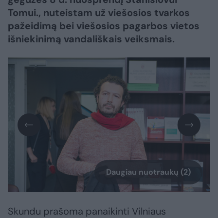
Tomui., nuteistam už viešosios tvarkos
pažeidimą bei viešosios pagarbos vietos
išniekinimą vandališkais veiksmais.
Daugiau nuotraukų (2)
Skundu prašoma panaikinti Vilniaus