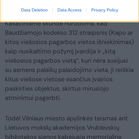
palaidotas mirusysis, teritorijos sąvokomis.
Data Deletion
Data Access
Privacy Policy
Kasaciniame skunde nurodoma, kad
Baudžiamojo kodekso 312 straipsnis (Kapo ar
kitos viešosios pagarbos vietos išniekinimas)
kaip nusikaltimo požymį įvardija ir „kitą
viešosios pagarbos vietą“, kuri nėra susijusi
su asmens palaikų palaidojimo vieta, ji reiškia
kitus viešose vietose esančius įvairios
paskirties objektus, skirtus mirusiojo
atminimui pagerbti.
Todėl Vilniaus miesto apylinkės teismas ant
Lietuvos mokslų akademijos Vrublevskių
bibliotekos sienos kabėjusią memorialinę