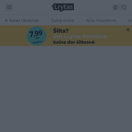
Karas Ukrainoje
Žalioji erdvė
Ačiū, Prezidente
E