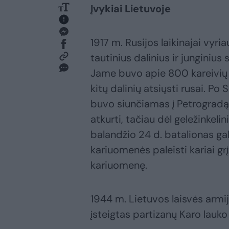
Įvykiai Lietuvoje
1917 m. Rusijos laikinajai vyr
tautinius dalinius ir junginius
Jame buvo apie 800 kareivių 
kitų dalinių atsiųsti rusai. P
buvo siunčiamas į Petrogradą
atkurti, tačiau dėl geležinkeli
balandžio 24 d. batalionas gal
kariuomenės paleisti kariai grį
kariuomenę.
1944 m. Lietuvos laisvės arm
įsteigtas partizanų Karo lauko