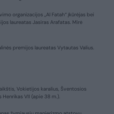
imo organizacijos „Al Fatah“ įkūrėjas bei
jos laureatas Jasiras Arafatas. Mirė
linės premijos laureatas Vytautas Valius.
kštis, Vokietijos karalius, Šventosios
Henrikas VII (apie 38 m.).
vienas žymiausių manierizmo atstovų