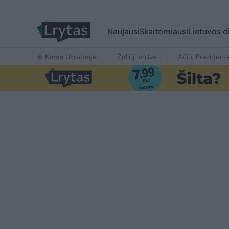
Naujausi
Skaitomiausi
Lietuvos d
Karas Ukrainoje
Žalioji erdvė
Ačiū, Prezident