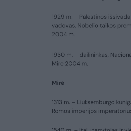
1929 m. – Palestinos išsivadav
vadovas, Nobelio taikos premi
2004 m.
1930 m. – dailininkas, Naciona
Mirė 2004 m.
Mirė
1313 m. – Liuksemburgo kunigai
Romos imperijos imperatorius 
1540 m. – italų tapytojas ir 