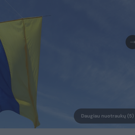
Daugiau nuotraukų (5)