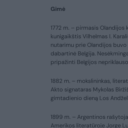
Gimė
1772 m. – pirmasis Olandijos 
kunigaikštis Vilhelmas I. Kara
nutarimu prie Olandijos buvo 
dabartinė Belgija. Nesėkminga
pripažinti Belgijos nepriklau
1882 m. – mokslininkas, literat
Akto signataras Mykolas Birži
gimtadienio dieną Los Andžel
1899 m. – Argentinos rašytoj
Amerikos literatūroje Jorge L