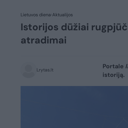
Lietuvos diena
Aktualijos
Istorijos dūžiai rugpjū
atradimai
Portale
l
Lrytas.lt
istoriją.