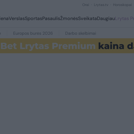
Orai
Lrytas.tv
Horoskopai
iena
Verslas
Sportas
Pasaulis
Žmonės
Sveikata
Daugiau
Lrytas 
e
Europos burės 2026
Darbo skelbimai