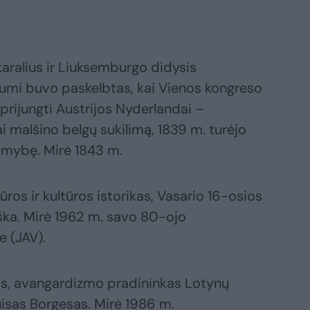
karalius ir Liuksemburgo didysis
liumi buvo paskelbtas, kai Vienos kongreso
prijungti Austrijos Nyderlandai –
i malšino belgų sukilimą, 1839 m. turėjo
somybę. Mirė 1843 m.
ūros ir kultūros istorikas, Vasario 16-osios
ška. Mirė 1962 m. savo 80-ojo
e (JAV).
as, avangardizmo pradininkas Lotynų
uisas Borgesas. Mirė 1986 m.