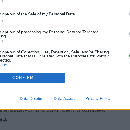
 iniciatyva sumanyta pasiūlyti vienam iš
In
ikui Burbonui vesti karaliaus Karolio IX
o opt-out of the Sale of my Personal Data.
yžių ta proga sukviestas įtakingiausias
In
dyti. Apkaltinus hugenotus sąmokslu prieš
to opt-out of processing my Personal Data for Targeted
 žudynės prasidėjo po karališkosios
ing.
In
erstojo 3 dienas – rugpjūčio 23, 24 ir
o opt-out of Collection, Use, Retention, Sale, and/or Sharing
vidurio buvo išžudyta apie 3 tūkstančiai
ersonal Data that Is Unrelated with the Purposes for which it
lected.
ų jų nužudyta dar apie 20 tūkstančių.
Out
CONFIRM
 – Aukščiausioji Rada – paskelbė
alyje švenčiama Nepriklausomybės diena.
Data Deletion
Data Access
Privacy Policy
s atsistatydino iš SSKP Centro komiteto
gų.