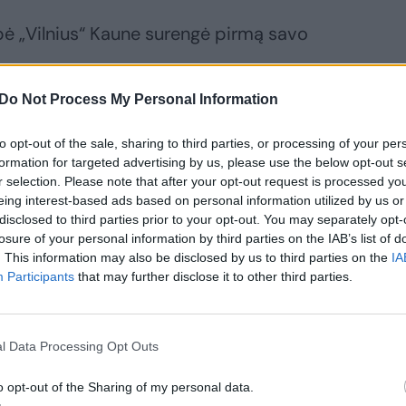
upė „Vilnius“ Kaune surengė pirmą savo
Do Not Process My Personal Information
dų kultūros centras.
to opt-out of the sale, sharing to third parties, or processing of your per
formation for targeted advertising by us, please use the below opt-out s
r selection. Please note that after your opt-out request is processed y
eing interest-based ads based on personal information utilized by us or
disclosed to third parties prior to your opt-out. You may separately opt-
losure of your personal information by third parties on the IAB’s list of
nikalniui lava, pelenais ir žemėmis buvo
. This information may also be disclosed by us to third parties on the
IA
ai, Herkulanėjas ir Stabijai.
Participants
that may further disclose it to other third parties.
Baltramiejaus dieną prasidėjo hugenotų
l Data Processing Opt Outs
 kilus hugenotų karams valdžia stengėsi
itimui ir baigti religinius konfliktus.
o opt-out of the Sharing of my personal data.