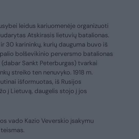
iausybei leidus kariuomenėje organizuoti
 sudarytas Atskirasis lietuvių batalionas.
ir 30 karininkų, kurių dauguma buvo iš
o Spalio bolševikinio perversmo batalionas
 (dabar Sankt Peterburgas) tvarkai
ninkų streiko ten nenuvyko. 1918 m.
utinai išformuotas, iš Rusijos
žo į Lietuvą, daugelis stojo į jos
ijos vado Kazio Veverskio įsakymu
 teismas.