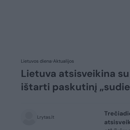
Lietuvos diena
Aktualijos
Lietuva atsisveikina s
ištarti paskutinį „sud
Trečiadi
Lrytas.lt
atsisvei