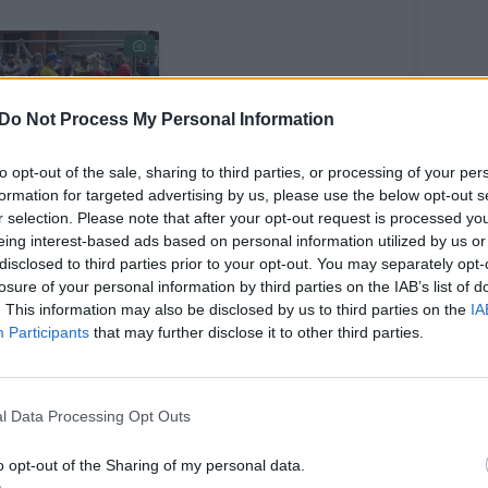
Do Not Process My Personal Information
to opt-out of the sale, sharing to third parties, or processing of your per
škėja
formation for targeted advertising by us, please use the below opt-out s
simistiškiausias
r selection. Please note that after your opt-out request is processed y
izės scenarijus:
eing interest-based ads based on personal information utilized by us or
etuvą gali
disclosed to third parties prior to your opt-out. You may separately opt-
losure of your personal information by third parties on the IAB’s list of
plūsti 40 tūkst.
. This information may also be disclosed by us to third parties on the
IA
teisėtų
Participants
that may further disclose it to other third parties.
grantų
l Data Processing Opt Outs
o opt-out of the Sharing of my personal data.
humanitarinė pagalba užtikrins visus