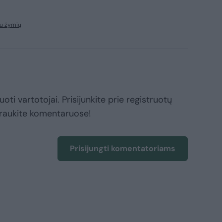
u žymių
oti vartotojai. Prisijunkite prie registruotų
raukite komentaruose!
Prisijungti komentatoriams