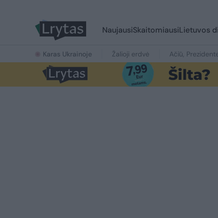
Naujausi
Skaitomiausi
Lietuvos d
Karas Ukrainoje
Žalioji erdvė
Ačiū, Prezident