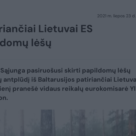
2021 m. liepos 23 d.
iančiai Lietuvai ES
ildomų lėšų
Sąjunga pasiruošusi skirti papildomų lėšų
antplūdį iš Baltarusijos patiriančiai Lietuva
enį pranešė vidaus reikalų eurokomisarė Y
on.