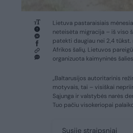
Lietuva pastaraisiais mėnesia
neteisėta migracija – iš viso š
patekti daugiau nei 2,4 tūkst. 
Afrikos šalių. Lietuvos pareig
organizuota kaimyninės šalies
„Baltarusijos autoritarinis re
motyvais, tai – visiškai nepri
Sąjunga ir valstybės narės de
Tuo pačiu visokeriopai palaik
Susiję straipsniai