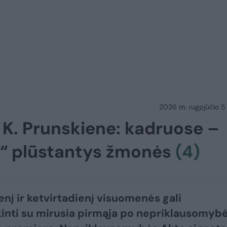
2026 m. rugpjūčio 5 d.
u K. Prunskiene: kadruose –
ie“ plūstantys žmonės
(4)
enį ir ketvirtadienį visuomenės gali
kinti su mirusia pirmąja po nepriklausomyb