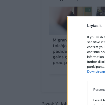
Lrytas.lt -
If you wish 
Migrantų bylų
Ai
sensitive in
teisėjai už
pe
confirm you
padidėjusį krūvį
kr
continue se
galės gauti 10-30
Li
information 
further disc
proc. priemokas
už
participants
ne
Downstream 
mi
Persona
I want t
Pasak Y. Johansson, teikiama 