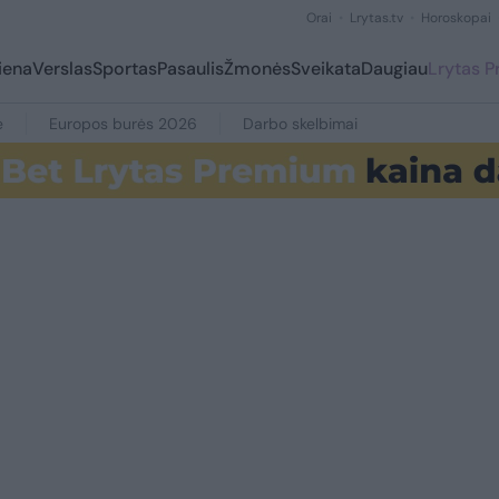
Orai
Lrytas.tv
Horoskopai
iena
Verslas
Sportas
Pasaulis
Žmonės
Sveikata
Daugiau
Lrytas 
e
Europos burės 2026
Darbo skelbimai