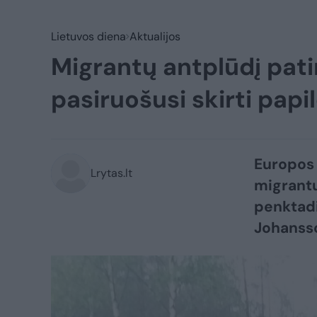
Lietuvos diena
Aktualijos
Migrantų antplūdį patir
pasiruošusi skirti pap
Europos 
Lrytas.lt
migrantų 
penktadi
Johanss