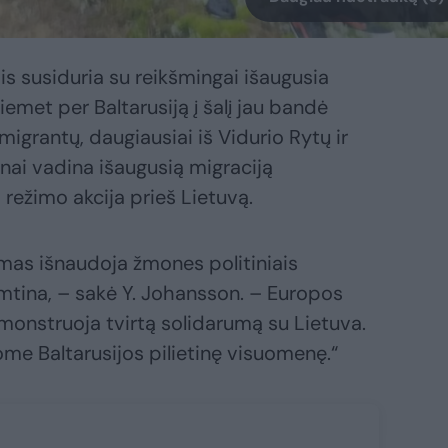
is susiduria su reikšmingai išaugusia
iemet per Baltarusiją į šalį jau bandė
migrantų, daugiausiai iš Vidurio Rytų ir
ūnai vadina išaugusią migraciją
 režimo akcija prieš Lietuvą.
žimas išnaudoja žmones politiniais
imtina, – sakė Y. Johansson. – Europos
monstruoja tvirtą solidarumą su Lietuva.
ome Baltarusijos pilietinę visuomenę.“