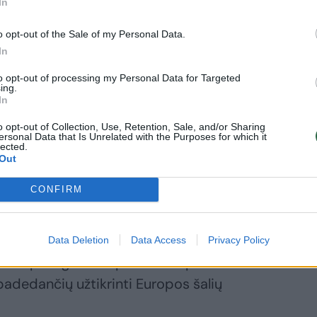
In
us, įskaitant maitinimą ir apgyvendinimą.
o opt-out of the Sale of my Personal Data.
uošusi prireikus skirti Lietuvai papildomų
In
žė pareigūnė.
to opt-out of processing my Personal Data for Targeted
ing.
In
ų pagalbą Lietuvai per Europos civilinės
ja siuntų pristatymą ir apmoka iki 75
o opt-out of Collection, Use, Retention, Sale, and/or Sharing
ersonal Data that Is Unrelated with the Purposes for which it
. Šiuo metu pagalbą jau pasiūlė 12 ES
lected.
Out
tokių priemonių kaip palapinės, lovos ir
a Europos Komisijos pranešime.
CONFIRM
RONTEX taip pat pasiuntė pareigūnų ir
Data Deletion
Data Access
Privacy Policy
nos apsaugai sustiprinti. Europolas savo
adedančių užtikrinti Europos šalių