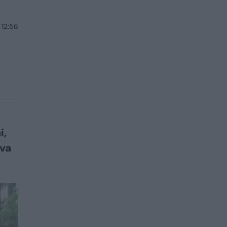
 12:56
i,
lva