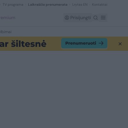
TV programa
Laikraščio prenumerata
Lrytas EN
Kontaktai
Premium
Prisijungti
lbimai