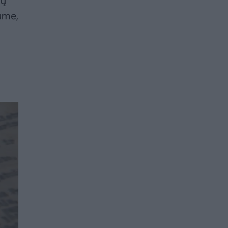
sų
ume,