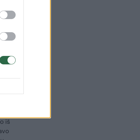
imo
okio
o iš
avo