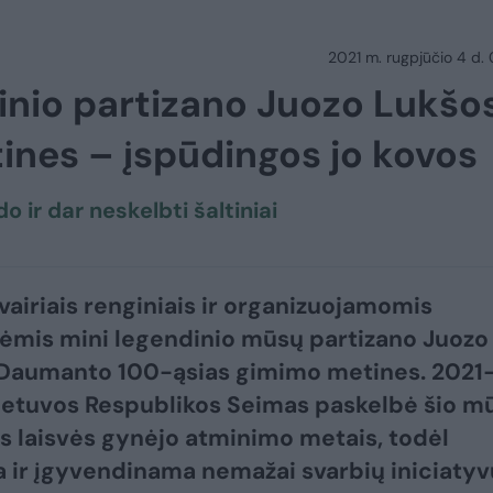
2021 m. rugpjūčio 4 d.
inio partizano Juozo Lukšo
nes – įspūdingos jo kovos
o ir dar neskelbti šaltiniai
įvairiais renginiais ir organizuojamomis
mis mini legendinio mūsų partizano Juozo
Daumanto 100-ąsias gimimo metines. 2021
ietuvos Respublikos Seimas paskelbė šio m
s laisvės gynėjo atminimo metais, todėl
ir įgyvendinama nemažai svarbių iniciatyv