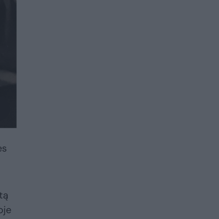
ės
tą
oje