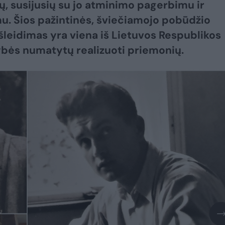
lų, susijusių su jo atminimo pagerbimu ir
u. Šios pažintinės, šviečiamojo pobūdžio
šleidimas yra viena iš Lietuvos Respublikos
bės numatytų realizuoti priemonių.