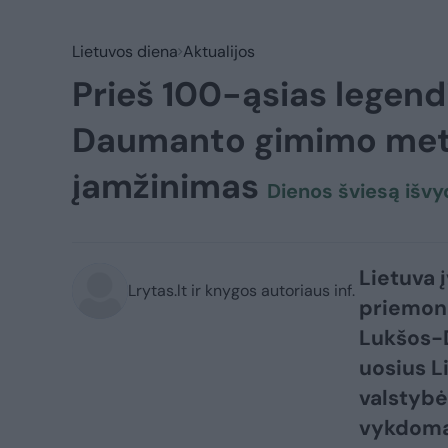
Lietuvos diena
Aktualijos
Prieš 100-ąsias legend
Daumanto gimimo meti
įamžinimas
Dienos šviesą išvyd
Lietuva 
Lrytas.lt ir knygos autoriaus inf.
priemonė
Lukšos-
uosius L
valstybė
vykdoma 