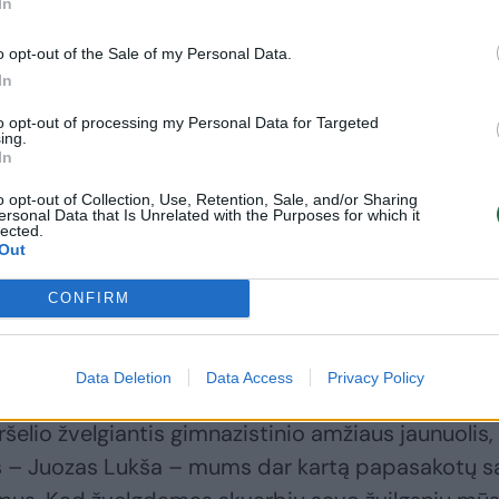
In
artimaisiais ir jų likimais, pamatyti kaip toliau
yro žūties.
o opt-out of the Sale of my Personal Data.
In
ša šiandien pažįstamas mūsų jaunimui. Kasdien
to opt-out of processing my Personal Data for Targeted
ing.
s sulaukusiais gimnazistais, matau, kad jiems
In
 Juozo Lukšos auką, bet ir suprasti jo apsisprend
o opt-out of Collection, Use, Retention, Sale, and/or Sharing
ti į Lietuvą tęsti kovos. Grįžti, nors ir suvokiant t
ersonal Data that Is Unrelated with the Purposes for which it
lected.
Out
CONFIRM
norėjome visus dar kartą pakviesti apie tai
ršeliams pasirinkome Juozo Lukšos...akis.
Data Deletion
Data Access
Privacy Policy
šelio žvelgiantis gimnazistinio amžiaus jaunuolis, 
as – Juozas Lukša – mums dar kartą papasakotų s