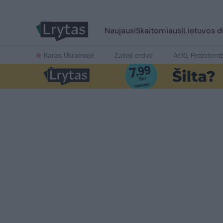
Naujausi
Skaitomiausi
Lietuvos d
Karas Ukrainoje
Žalioji erdvė
Ačiū, Prezident