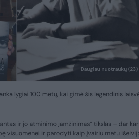
Daugiau nuotraukų (23)
anka lygiai 100 metų, kai gimė šis legendinis laisv
tas ir jo atminimo įamžinimas“ tikslas – dar kar
bę visuomenei ir parodyti kaip įvairiu metu išeivij