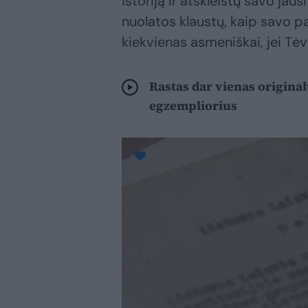
istoriją ir atskleistų savo j
nuolatos klaustų, kaip savo p
kiekvienas asmeniškai, jei Tėv
Rastas dar vienas origina
egzempliorius