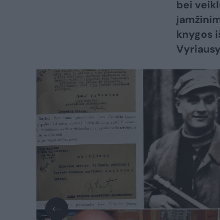
bei veik
įamžinim
knygos i
Vyriausy