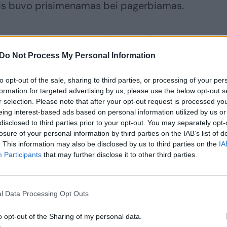
 jis buvo prisimenamas bei pagerbiamas.
gos autorius – Kauno rajono Garliavos Juozo Luk
tas Vitkauskas, kruopščiai surinkęs Lietuvos
Do Not Process My Personal Information
os faktus.
to opt-out of the sale, sharing to third parties, or processing of your per
formation for targeted advertising by us, please use the below opt-out s
e gyvenančių vyresniosios kartos lietuvių šiandien
r selection. Please note that after your opt-out request is processed y
eing interest-based ads based on personal information utilized by us or
tizaną Juozą Lukšą. Gal kiek mažiau visi girdėję 
disclosed to third parties prior to your opt-out. You may separately opt-
ir bendražygius.
losure of your personal information by third parties on the IAB’s list of
. This information may also be disclosed by us to third parties on the
IA
Participants
that may further disclose it to other third parties.
ima ne tik plačiau susipažinti su Juozo Lukšos šei
am artimais tapusius, asmenis.
l Data Processing Opt Outs
 galimybę daugiau sužinoti apie J. Lukšos žmoną N
o opt-out of the Sharing of my personal data.