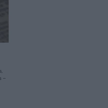
s,
s –