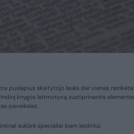
os puslapius skaitytojo lauks dar vienas netikėta
dinį knygos leitmotyvą sustiprinantis elementa
tas paveikslas.
tinai sukūrė specialiai šiam leidiniui.