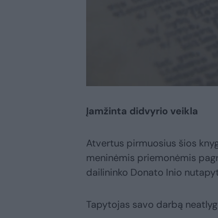
Įamžinta didvyrio veikla
Atvertus pirmuosius šios knyg
meninėmis priemonėmis pagrin
dailininko Donato Inio nutapy
Tapytojas savo darbą neatlygin