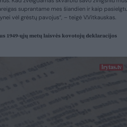
ausmus. Kad žvelgdamas skvarbiu savo žvilgsniu mū
areigas suprantame mes šiandien ir kaip pasielgt
ynei vėl grėstų pavojus“, – teigė V.Vitkauskas.
lus 1949-ųjų metų laisvės kovotojų deklaracijos