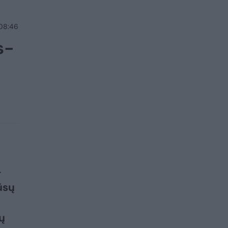
 08:46
s-
-
ūsų
ų