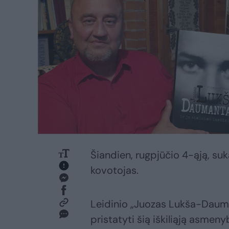
Šiandien, rugpjūčio 4-ąją, suk
kovotojas.
Leidinio „Juozas Lukša-Dauman
pristatyti šią iškiliąją asmeny