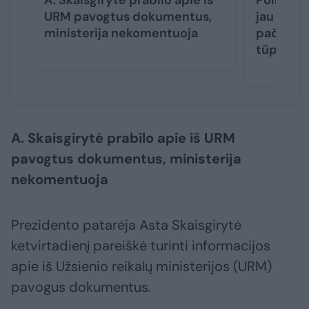
A. Skaisgirytė prabilo apie iš
Politikų
URM pavogtus dokumentus,
jau smark
ministerija nekomentuoja
pačius: k
tūpčioji
A. Skaisgirytė prabilo apie iš URM
pavogtus dokumentus, ministerija
nekomentuoja
Prezidento patarėja Asta Skaisgirytė
ketvirtadienį pareiškė turinti informacijos
apie iš Užsienio reikalų ministerijos (URM)
pavogus dokumentus.