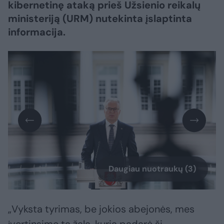
kibernetinę ataką prieš Užsienio reikalų
ministeriją (URM) nutekinta įslaptinta
informacija.
Daugiau nuotraukų (3)
„Vyksta tyrimas, be jokios abejonės, mes