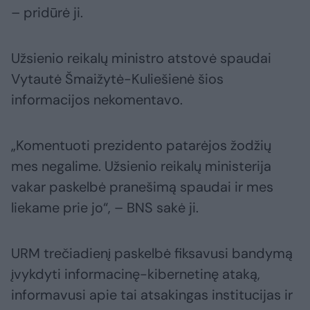
– pridūrė ji.
Užsienio reikalų ministro atstovė spaudai
Vytautė Šmaižytė-Kuliešienė šios
informacijos nekomentavo.
„Komentuoti prezidento patarėjos žodžių
mes negalime. Užsienio reikalų ministerija
vakar paskelbė pranešimą spaudai ir mes
liekame prie jo“, – BNS sakė ji.
URM trečiadienį paskelbė fiksavusi bandymą
įvykdyti informacinę-kibernetinę ataką,
informavusi apie tai atsakingas institucijas ir