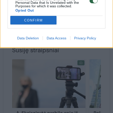
Personal Data that Is Unrelated with the
visą laiką pabrėžė, kad kibernetinė erdvė yra
Purposes for which it was collected.
Opted Out
labai pažeidžiamas dalykas, o kibernetinės
atakos yra labai galimos, – kalbėjo
CONFIRM
D.Jauniškis.
Data Deletion
Data Access
Privacy Policy
Susiję straipsniai