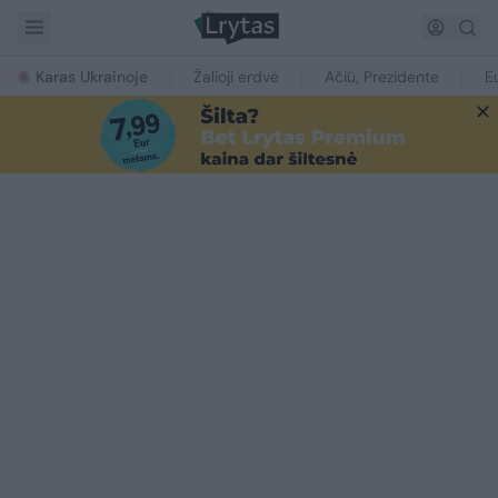
Karas Ukrainoje
Žalioji erdvė
Ačiū, Prezidente
E