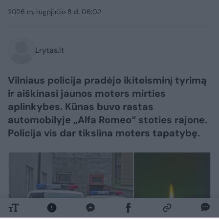
2026 m. rugpjūčio 8 d. 06:02
Lrytas.lt
Vilniaus policija pradėjo ikiteisminį tyrimą
ir aiškinasi jaunos moters mirties
aplinkybes. Kūnas buvo rastas
automobilyje „Alfa Romeo“ stoties rajone.
Policija vis dar tikslina moters tapatybę.