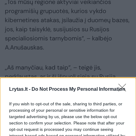
„Tos mūsų regione aktyviai veikiančios
programišių grupuotės, kurios vykdo
kibernetines atakas, įsilaužia į duomeų bazes,
jos, kaip taisyklė, susijusios su Rusijos
specialiosiomis tarnybomis“, – kalbėjo
A.Anušauskas.
„Aš manyčiau, kad taip“, – teigė jis,
perklaustas, ar ir šį išpuolį sieja su Rusija.
Lrytas.lt -
Do Not Process My Personal Information
URM nekomentuos
If you wish to opt-out of the sale, sharing to third parties, or
processing of your personal or sensitive information for
Užsienio reikalų ministerija informacijos, kuri
targeted advertising by us, please use the below opt-out
section to confirm your selection. Please note that after your
paskleista viešumoje, tikrumo patvirtinti
opt-out request is processed you may continue seeing
negali, todėl jos nekomentuos.
interest-based ads based on personal information utilized by