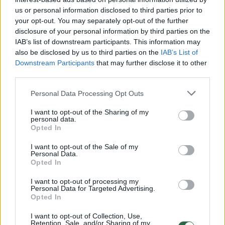
us or personal information disclosed to third parties prior to
your opt-out. You may separately opt-out of the further
„Vertiname tai kaip nedraugiškų šalių
disclosure of your personal information by third parties on the
IAB’s list of downstream participants. This information may
informacinę ataką“, – sako ministerija.
also be disclosed by us to third parties on the
IAB’s List of
Downstream Participants
that may further disclose it to other
third parties.
VSD: komentuoti negali
Personal Data Processing Opt Outs
Valstybės saugumo departamento (VSD)
I want to opt-out of the Sharing of my
personal data.
vadovas Darius Jauniškis po susitikimo
Opted In
Prezidentūroje teigė negalintis komentuoti
I want to opt-out of the Sale of my
Personal Data.
atakos prieš ministeriją, kol vyksta tyrimas.
Opted In
I want to opt-out of processing my
„Vienareikšmiškai vertiname kaip labai didelę
Personal Data for Targeted Advertising.
Opted In
grėsmę ir labai didelę galimybę. Tik priminsiu,
I want to opt-out of Collection, Use,
kad VSD savo viešų grėsmių vertinimuose
Retention, Sale, and/or Sharing of my