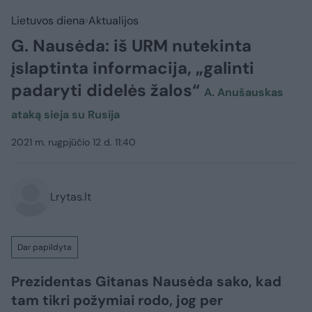
Lietuvos diena
Aktualijos
G. Nausėda: iš URM nutekinta
įslaptinta informacija, „galinti
padaryti didelės žalos“
A. Anušauskas
ataką sieja su Rusija
2021 m. rugpjūčio 12 d. 11:40
Lrytas.lt
Dar papildyta
Prezidentas Gitanas Nausėda sako, kad
tam tikri požymiai rodo, jog per