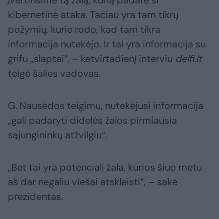
įvertinsime tą žalą, kurią padarė ši
kibernetinė ataka. Tačiau yra tam tikrų
požymių, kurie rodo, kad tam tikra
informacija nutekėjo. Ir tai yra informacija su
grifu „slaptai“, – ketvirtadienį interviu
delfi.lt
teigė šalies vadovas.
G. Nausėdos teigimu, nutekėjusi informacija
„gali padaryti didelės žalos pirmiausia
sąjungininkų atžvilgiu“.
„Bet tai yra potenciali žala, kurios šiuo metu
aš dar negaliu viešai atskleisti“, – sakė
prezidentas.