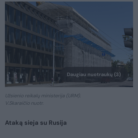
Daugiau nuotraukų (3)
Užsienio reikalų ministerija (URM).
V.Skaraičio nuotr.
Ataką sieja su Rusija