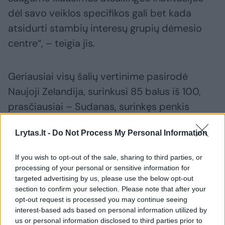
dėl savo veiklos specifikos gali bet kada
atsidurti stambių interesų grupių dėmesio
centre“, – teigia jis.
Geriausiai visų šalių vertinime pasirodė
Naujoji Zelandija, surinkusi 85 balus iš 100,
prasčiausiai – Sudanas, surinkęs penkis
balus.
Lrytas.lt -
Do Not Process My Personal Information
Aukščiausiai iš NATO šalių įvertintos Jungtinė
If you wish to opt-out of the sale, sharing to third parties, or
Karalystė ir Norvegija (po 76 balus). Vidutinis
processing of your personal or sensitive information for
targeted advertising by us, please use the below opt-out
visų vertintų NATO šalių balas – 56 iš 100
section to confirm your selection. Please note that after your
(vidutinė rizika). Iš Europos Sąjungos šalių
opt-out request is processed you may continue seeing
interest-based ads based on personal information utilized by
geriausiai įvertintos Belgija ir Nyderlandai (po
us or personal information disclosed to third parties prior to