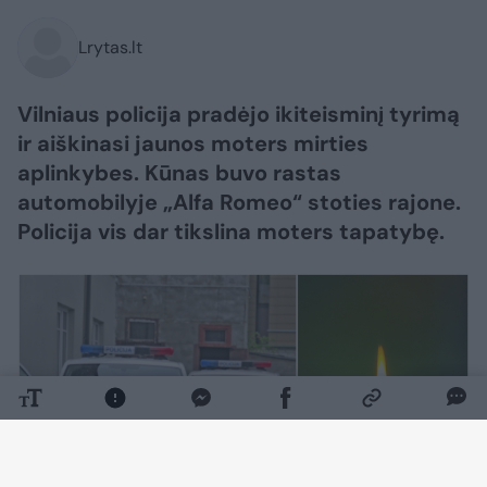
Lrytas.lt
Vilniaus policija pradėjo ikiteisminį tyrimą
ir aiškinasi jaunos moters mirties
aplinkybes. Kūnas buvo rastas
automobilyje „Alfa Romeo“ stoties rajone.
Policija vis dar tikslina moters tapatybę.