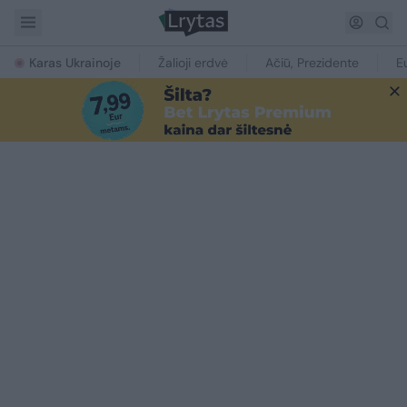
Karas Ukrainoje
Žalioji erdvė
Ačiū, Prezidente
E