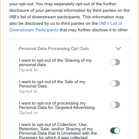
73 balus). Vidutinis visų vertintų ES šalių
your opt-out. You may separately opt-out of the further
disclosure of your personal information by third parties on the
balas – 59 iš 100 (vidutinė rizika).
IAB’s list of downstream participants. This information may
also be disclosed by us to third parties on the
IAB’s List of
Downstream Participants
that may further disclose it to other
Didžioji dauguma tyrime vertintų šalių
third parties.
blogiausiai su korupcija susijusias rizikas
Personal Data Processing Opt Outs
suvaldo karinių operacijų srityje. Vidutinis
vertinimas šioje srityje yra 16 balų iš 100
I want to opt-out of the Sharing of my
personal data.
galimų.
Opted In
I want to opt-out of the Sale of my
Personal Data.
„Man ypač neramu, kad daugumoje šalių,
Opted In
aktyviai įsitraukusių į tarptautines operacijas,
I want to opt-out of processing my
Personal Data for Targeted Advertising.
trūksta antikorupcinių saugiklių. Tarptautinės
Opted In
pajėgos ir vėl nesugeba tinkamai įvertinti
I want to opt-out of Collection, Use,
žalingo korupcijos poveikio gynybos ir
Retention, Sale, and/or Sharing of my
Personal Data that Is Unrelated with the
saugumo srityse, nepaisant akivaizdžios
Purposes for which it was collected.