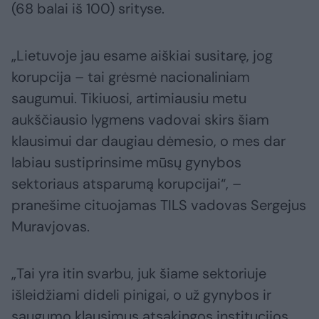
(68 balai iš 100) srityse.
„Lietuvoje jau esame aiškiai susitarę, jog
korupcija – tai grėsmė nacionaliniam
saugumui. Tikiuosi, artimiausiu metu
aukščiausio lygmens vadovai skirs šiam
klausimui dar daugiau dėmesio, o mes dar
labiau sustiprinsime mūsų gynybos
sektoriaus atsparumą korupcijai“, –
pranešime cituojamas TILS vadovas Sergejus
Muravjovas.
„Tai yra itin svarbu, juk šiame sektoriuje
išleidžiami dideli pinigai, o už gynybos ir
saugumo klausimus atsakingos institucijos