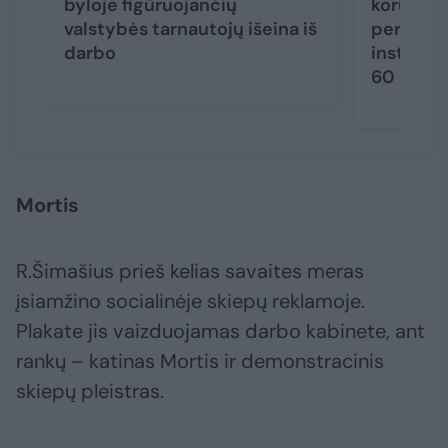
byloje figūruojančių
korupcij
valstybės tarnautojų išeina iš
per 170 
darbo
instituci
60
Mortis
R.Šimašius prieš kelias savaites meras
įsiamžino socialinėje skiepų reklamoje.
Plakate jis vaizduojamas darbo kabinete, ant
rankų – katinas Mortis ir demonstracinis
skiepų pleistras.