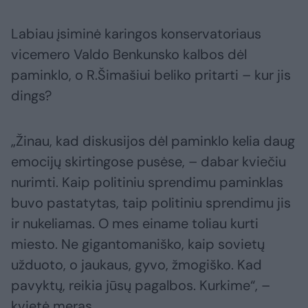
Labiau įsiminė karingos konservatoriaus
vicemero Valdo Benkunsko kalbos dėl
paminklo, o R.Šimašiui beliko pritarti – kur jis
dings?
„Žinau, kad diskusijos dėl paminklo kelia daug
emocijų skirtingose pusėse, – dabar kviečiu
nurimti. Kaip politiniu sprendimu paminklas
buvo pastatytas, taip politiniu sprendimu jis
ir nukeliamas. O mes einame toliau kurti
miesto. Ne gigantomaniško, kaip sovietų
užduoto, o jaukaus, gyvo, žmogiško. Kad
pavyktų, reikia jūsų pagalbos. Kurkime“, –
kvietė meras.