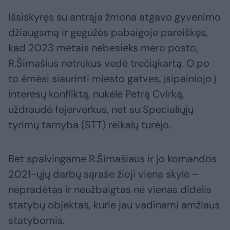
Išsiskyręs su antrąja žmona atgavo gyvenimo
džiaugsmą ir gegužės pabaigoje pareiškęs,
kad 2023 metais nebesieks mero posto,
R.Šimašius netrukus vedė trečiąkartą. O po
to ėmėsi siaurinti miesto gatves, įsipainiojo į
interesų konfliktą, nukėlė Petrą Cvirką,
uždraudė fejerverkus, net su Specialiųjų
tyrimų tarnyba (STT) reikalų turėjo.
Bet spalvingame R.Šimašiaus ir jo komandos
2021-ųjų darbų sąraše žioji viena skylė –
nepradėtas ir neužbaigtas nė vienas didelis
statybų objektas, kurie jau vadinami amžiaus
statybomis.