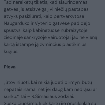
Tad nereikėtų tikėtis, kad siaurindamas
gatves jis atsižvelgs į vilniečių pastabas,
atvyks pasižiūrėti, kaip pertvarkytose
Naugarduko ir Vytenio gatvėse padidėjo
spūstys, kaip kabinetuose nubraižytoje
žiedinėje sankryžoje vairuotojai jau ne vieną
kartą ištampė ją žyminčius plastikinius
kūgius.
Pieva
„Stoviniuoti, kai reikia judėti pirmyn, būtų
nepateisinama, net jei daug kam nedrąsu ar
sunku.“ Tai – R.Šimašiaus žodžiai.
Suskaičiuokime, kiek kartų jie prasilenkia su