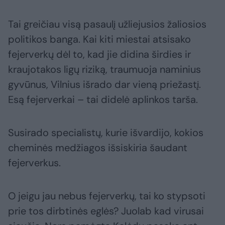
Tai greičiau visą pasaulį užliejusios žaliosios
politikos banga. Kai kiti miestai atsisako
fejerverkų dėl to, kad jie didina širdies ir
kraujotakos ligų riziką, traumuoja naminius
gyvūnus, Vilnius išrado dar vieną priežastį.
Esą fejerverkai – tai didelė aplinkos tarša.
Susirado specialistų, kurie išvardijo, kokios
cheminės medžiagos išsiskiria šaudant
fejerverkus.
O jeigu jau nebus fejerverkų, tai ko stypsoti
prie tos dirbtinės eglės? Juolab kad virusai