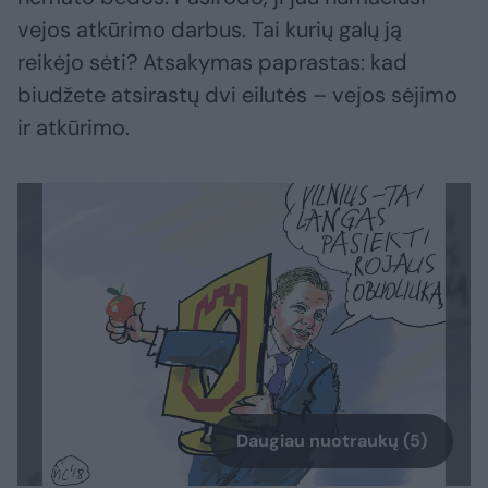
vejos atkūrimo darbus. Tai kurių galų ją
reikėjo sėti? Atsakymas paprastas: kad
biudžete atsirastų dvi eilutės – vejos sėjimo
ir atkūrimo.
Daugiau nuotraukų (5)