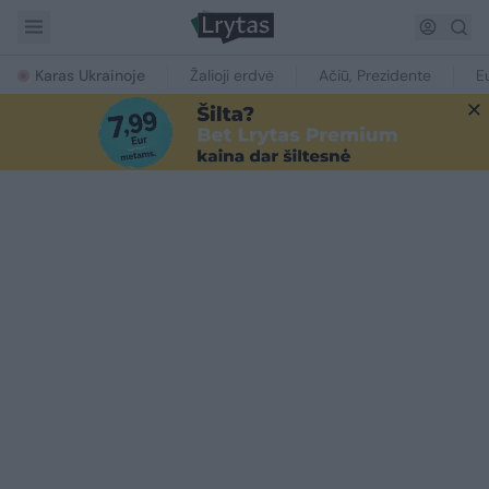
Karas Ukrainoje
Žalioji erdvė
Ačiū, Prezidente
E