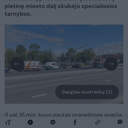
pietinę miesto dalį skubėjo specialiosios
tarnybos.
Daugiau nuotraukų (3)
11 val. 15 min. buvo gautas pranešimas avariją
apie Tilžės gatvėje ir po susidūrimo apvirtusį