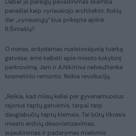
Dabar jo pareigų pavadinimas skamba
panašiai kaip vyriausiojo architekto. Kokių
dar „vyriausiųjų“ bus prikepta aplink
R.Šimašių?
O meras, ardydamas nusistovėjusią tvarką
gatvėse, ėmė kalbėti apie miesto kokybinį
perkrovimą. Jam ir A.Nikitinui nebeužtenka
kosmetinio remonto. Reikia revoliucijų.
„Reikia, kad mūsų keliai per gyvenamuosius
rajonus taptų gatvėmis, tarpai tarp
daugiabučių taptų kiemais. Tai būtų tikrasis
miesto erdvių desovietizavimas,
sujaukinimas ir padarymas mielomis