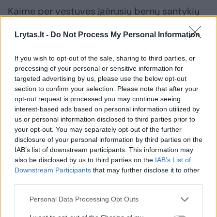
Kaime per vestuves įgėrusių bernų santykių
aiškinimasis baigiasi į darbą paleistais
Lrytas.lt -
Do Not Process My Personal Information
kumščiais. R.Šimašiui teko įsivelti į žodžių
karą.
If you wish to opt-out of the sale, sharing to third parties, or
processing of your personal or sensitive information for
targeted advertising by us, please use the below opt-out
Laimėjo. Nors net premjerė Ingrida Šimonytė
section to confirm your selection. Please note that after your
opt-out request is processed you may continue seeing
buvo pareiškusi, kad jei R.Šimašiaus istorija
interest-based ads based on personal information utilized by
nutiktų kuriam nors Vyriausybės nariui, jis
us or personal information disclosed to third parties prior to
darbo Vyriausybėje tęsti negalėtų.
your opt-out. You may separately opt-out of the further
disclosure of your personal information by third parties on the
IAB’s list of downstream participants. This information may
Prie sostinės Kalėdų eglės apsilankiusi
also be disclosed by us to third parties on the
IAB’s List of
Downstream Participants
that may further disclose it to other
vilnietė liko šokiruota: teigė, kad tai matė
third parties.
pirmą kartą
Personal Data Processing Opt Outs