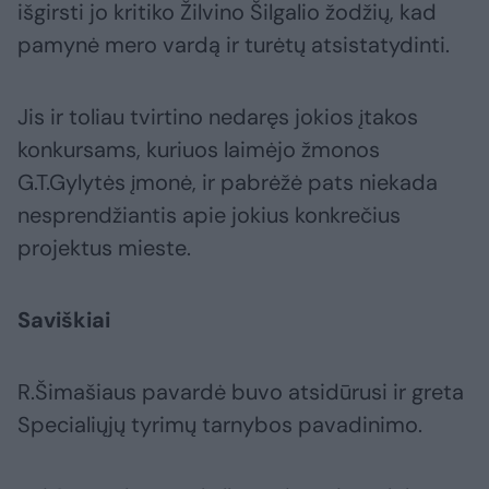
išgirsti jo kritiko Žilvino Šilgalio žodžių, kad
pamynė mero vardą ir turėtų atsistatydinti.
Jis ir toliau tvirtino nedaręs jokios įtakos
konkursams, kuriuos laimėjo žmonos
G.T.Gylytės įmonė, ir pabrėžė pats niekada
nesprendžiantis apie jokius konkrečius
projektus mieste.
Saviškiai
R.Šimašiaus pavardė buvo atsidūrusi ir greta
Specialiųjų tyrimų tarnybos pavadinimo.