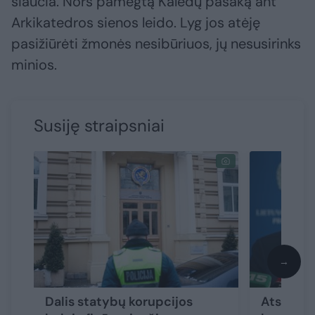
siaučia. Nors pamėgtą Kalėdų pasaką ant
Arkikatedros sienos leido. Lyg jos atėję
pasižiūrėti žmonės nesibūriuos, jų nesusirinks
minios.
Susiję straipsniai
→
Dalis statybų korupcijos
Atskleid