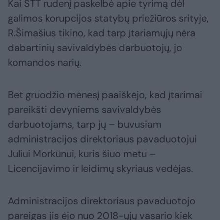
Kai STT rudenį paskelbė apie tyrimą dėl
galimos korupcijos statybų priežiūros srityje,
R.Šimašius tikino, kad tarp įtariamųjų nėra
dabartinių savivaldybės darbuotojų, jo
komandos narių.
Bet gruodžio mėnesį paaiškėjo, kad įtarimai
pareikšti devyniems savivaldybės
darbuotojams, tarp jų – buvusiam
administracijos direktoriaus pavaduotojui
Juliui Morkūnui, kuris šiuo metu –
Licencijavimo ir leidimų skyriaus vedėjas.
Administracijos direktoriaus pavaduotojo
pareigas jis ėjo nuo 2018-ųjų vasario kiek