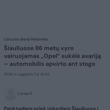
Lietuvos diena
Nelaimės
Šiauliuose 86 metų vyro
vairuojamas „Opel“ sukėlė avariją
– automobilis apvirto ant stogo
2026 m. rugpjūčio 7 d. 10:02
Lrytas.lt
Penktadienį prieš vidurdienį Šiauliuose į