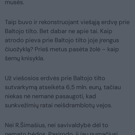
musės.
Taip buvo ir rekonstruojant viešąją erdvę prie
Baltojo tilto. Bet dabar ne apie tai. Kaip
atrodo pieva prie Baltojo tilto joje įrengus
čiuožyklą? Prieš metus pasėta žolė – kaip
šernų knisykla.
Už viešosios erdvės prie Baltojo tilto
sutvarkymą atseikėta 6,5 mln. eurų, tačiau
niekas nė nemanė pasaugoti, kad
sunkvežimių ratai neišdramblotų vejos.
Nei R.Šimašius, nei savivaldybė dėl to
nemato bėdos. Pasirodo, ji jau numačiusi