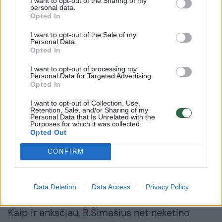
I want to opt-out of the Sharing of my
personal data.
Opted In
I want to opt-out of the Sale of my
Personal Data.
Opted In
I want to opt-out of processing my
Personal Data for Targeted Advertising.
Opted In
I want to opt-out of Collection, Use,
Retention, Sale, and/or Sharing of my
Personal Data that Is Unrelated with the
Purposes for which it was collected.
Opted Out
Žinome, kiek žmonių pasitiki ir nepasitiki
Vyriausybe. Kad šįmet R.Šimašius nusmukdė
CONFIRM
ne tik savo, bet ir visos Lietuvos savivaldos
reitingus, jam nė motais.
Data Deletion
Data Access
Privacy Policy
Kaip ir anksčiau, R.Šimašius net neketino