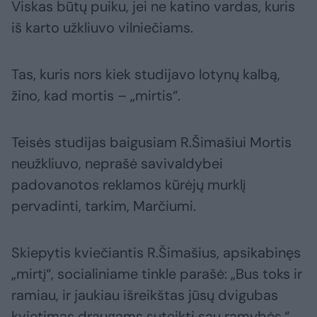
Viskas būtų puiku, jei ne katino vardas, kuris
iš karto užkliuvo vilniečiams.
Tas, kuris nors kiek studijavo lotynų kalbą,
žino, kad mortis – „mirtis“.
Teisės studijas baigusiam R.Šimašiui Mortis
neužkliuvo, neprašė savivaldybei
padovanotos reklamos kūrėjų murklį
pervadinti, tarkim, Marčiumi.
Skiepytis kviečiantis R.Šimašius, apsikabinęs
„mirtį“, socialiniame tinkle parašė: „Bus toks ir
ramiau, ir jaukiau išreikštas jūsų dvigubas
kvietimas draugams suteikti sau ramybės.“