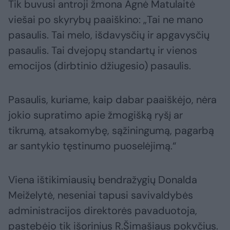
Tik buvusi antroji žmona Agnė Matulaitė
viešai po skyrybų paaiškino: „Tai ne mano
pasaulis. Tai melo, išdavysčių ir apgavysčių
pasaulis. Tai dvejopų standartų ir vienos
emocijos (dirbtinio džiugesio) pasaulis.
Pasaulis, kuriame, kaip dabar paaiškėjo, nėra
jokio supratimo apie žmogišką ryšį ar
tikrumą, atsakomybę, sąžiningumą, pagarbą
ar santykio tęstinumo puoselėjimą.“
Viena ištikimiausių bendražygių Donalda
Meiželytė, neseniai tapusi savivaldybės
administracijos direktorės pavaduotoja,
pastebėjo tik išorinius R.Šimašiaus pokyčius.