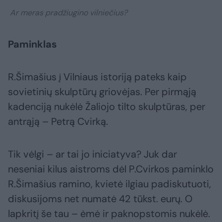
Ar meras pradžiugino vilniečius?
Paminklas
R.Šimašius į Vilniaus istoriją pateks kaip
sovietinių skulptūrų griovėjas. Per pirmąją
kadenciją nukėlė Žaliojo tilto skulptūras, per
antrąją – Petrą Cvirką.
Tik vėlgi – ar tai jo iniciatyva? Juk dar
neseniai kilus aistroms dėl P.Cvirkos paminklo
R.Šimašius ramino, kvietė ilgiau padiskutuoti,
diskusijoms net numatė 42 tūkst. eurų. O
lapkritį še tau – ėmė ir paknopstomis nukėlė.