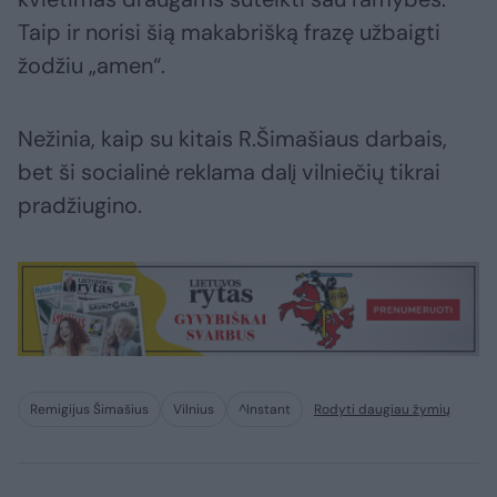
Taip ir norisi šią makabrišką frazę užbaigti
žodžiu „amen“.
Nežinia, kaip su kitais R.Šimašiaus darbais,
bet ši socialinė reklama dalį vilniečių tikrai
pradžiugino.
Remigijus Šimašius
Vilnius
^Instant
Rodyti daugiau žymių