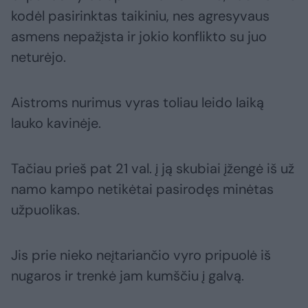
kodėl pasirinktas taikiniu, nes agresyvaus
asmens nepažįsta ir jokio konflikto su juo
neturėjo.
Aistroms nurimus vyras toliau leido laiką
lauko kavinėje.
Tačiau prieš pat 21 val. į ją skubiai įžengė iš už
namo kampo netikėtai pasirodęs minėtas
užpuolikas.
Jis prie nieko neįtariančio vyro pripuolė iš
nugaros ir trenkė jam kumščiu į galvą.