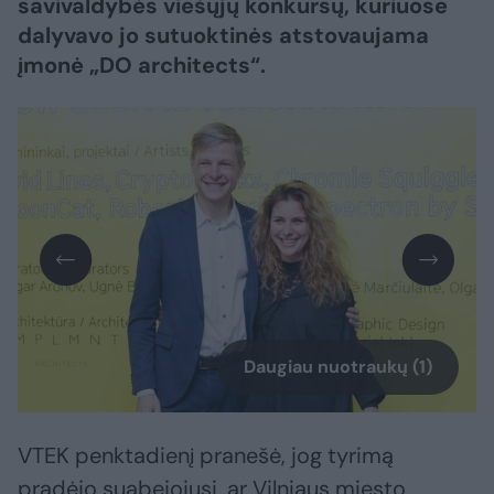
savivaldybės viešųjų konkursų, kuriuose
dalyvavo jo sutuoktinės atstovaujama
įmonė „DO architects“.
Daugiau nuotraukų (1)
VTEK penktadienį pranešė, jog tyrimą
pradėjo suabejojusi, ar Vilniaus miesto