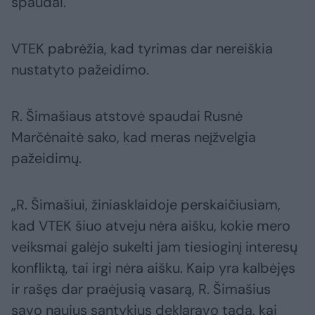
spaudai.
VTEK pabrėžia, kad tyrimas dar nereiškia
nustatyto pažeidimo.
R. Šimašiaus atstovė spaudai Rusnė
Marčėnaitė sako, kad meras neįžvelgia
pažeidimų.
„R. Šimašiui, žiniasklaidoje perskaičiusiam,
kad VTEK šiuo atveju nėra aišku, kokie mero
veiksmai galėjo sukelti jam tiesioginį interesų
konfliktą, tai irgi nėra aišku. Kaip yra kalbėjęs
ir rašęs dar praėjusią vasarą, R. Šimašius
savo naujus santykius deklaravo tada, kai