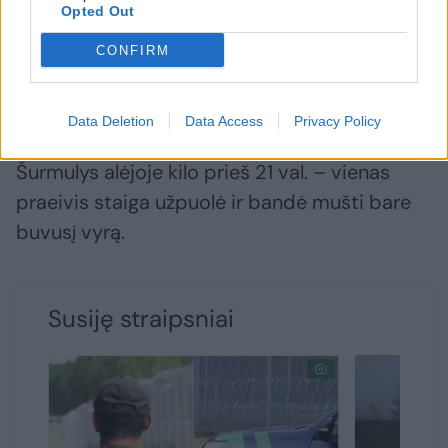
vakarą.
Opted Out
CONFIRM
Tuo metu šiltą vakarą lauko kavinėse leido
nemažai klaipėdiečių ir miesto svečių.
Data Deletion
Data Access
Privacy Policy
Šurmulys alėjoje kilo prieš 21 val. – vienas
praeivis staiga užpuolė ir bandė mušti bare
buvusį vyrą.
Susiję straipsniai