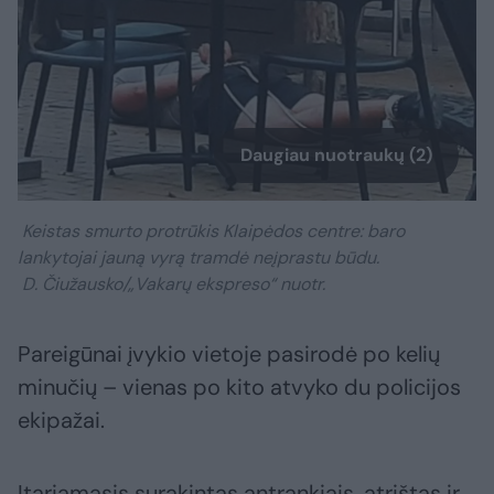
Daugiau nuotraukų (2)
Keistas smurto protrūkis Klaipėdos centre: baro
lankytojai jauną vyrą tramdė neįprastu būdu.
D. Čiužausko/„Vakarų ekspreso“ nuotr.
Pareigūnai įvykio vietoje pasirodė po kelių
minučių – vienas po kito atvyko du policijos
ekipažai.
Įtariamasis surakintas antrankiais, atrištas ir