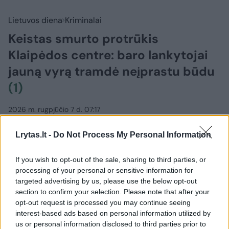
Lietuvos diena
Kriminalai
Keistas smurto protrūkis
Klaipėdos centre: baro lankytojai
jauną vyrą tramdė neįprastu būdu
(1)
2026 m. rugpjūčio 7 d. 07:17
Lrytas.lt -
Do Not Process My Personal Information
Darius Čiužauskas
If you wish to opt-out of the sale, sharing to third parties, or
processing of your personal or sensitive information for
Klaipėdos policininkai aiškinasi, kas jauną
targeted advertising by us, please use the below opt-out
section to confirm your selection. Please note that after your
vyrą paskatino netikėtai pulti mušti
opt-out request is processed you may continue seeing
pačiame miesto centre esančiame bare
interest-based ads based on personal information utilized by
ramiai laiką leidusį nepažįstamą gerokai
us or personal information disclosed to third parties prior to