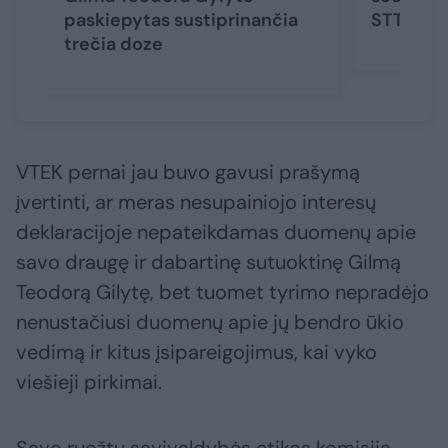
paskiepytas sustiprinančia
STT ir V
trečia doze
VTEK pernai jau buvo gavusi prašymą
įvertinti, ar meras nesupainiojo interesų
deklaracijoje nepateikdamas duomenų apie
savo draugę ir dabartinę sutuoktinę Gilmą
Teodorą Gilytę, bet tuomet tyrimo nepradėjo
nenustačiusi duomenų apie jų bendro ūkio
vedimą ir kitus įsipareigojimus, kai vyko
viešieji pirkimai.