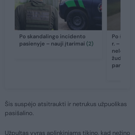
Po skandalingo incidento
Po šeimo
pasienyje – nauji įtarimai
(2)
r. – nauj
nelegalu
žudikas g
pareigū
Šis suspėjo atsitraukti ir netrukus užpuolikas
pasišalino.
Užpultas vyras aplinkiniams tikino, kad nežino