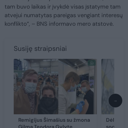
tam buvo laikas ir įvykdė visas įstatyme tam
atvejui numatytas pareigas vengiant interesų
konflikto“, – BNS informavo mero atstovė.
Susiję straipsniai
→
Remigijus Šimašius su žmona
Dėl R. Š
Gilma Teodora Gylyte
socialde