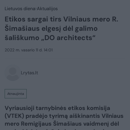
Lietuvos diena
Aktualijos
Etikos sargai tirs Vilniaus mero R.
Šimašiaus elgesį dėl galimo
šališkumo „DO architects“
2022 m. vasario 11 d. 14:01
Lrytas.lt
Atnaujinta
Vyriausioji tarnybinės etikos komisija
(VTEK) pradėjo tyrimą aiškinantis Vilniaus
mero Remigijaus Šimašiaus vaidmenį dėl