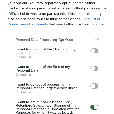
vyresnį asmenį.
your opt-out. You may separately opt-out of the further
disclosure of your personal information by third parties on the
IAB’s list of downstream participants. This information may
also be disclosed by us to third parties on the
IAB’s List of
Downstream Participants
that may further disclose it to other
third parties.
Personal Data Processing Opt Outs
I want to opt-out of the Sharing of my
personal data.
Opted In
I want to opt-out of the Sale of my
Personal Data.
Daugiau nuotraukų (2)
Opted In
I want to opt-out of processing my
Personal Data for Targeted Advertising.
Opted In
Smurtinis nusikaltimas uostamiesčio centre
esančioje Martyno Mažvydo pėsčiųjų alėjoje
I want to opt-out of Collection, Use,
Retention, Sale, and/or Sharing of my
įvykdytas trečiadienio (rugpjūčio 5 d.)
Personal Data that Is Unrelated with the
Purposes for which it was collected.