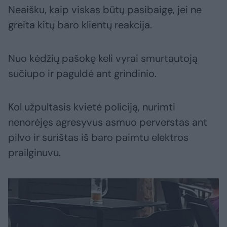
Neaišku, kaip viskas būtų pasibaigę, jei ne
greita kitų baro klientų reakcija.
Nuo kėdžių pašokę keli vyrai smurtautoją
sučiupo ir paguldė ant grindinio.
Kol užpultasis kvietė policiją, nurimti
nenorėjęs agresyvus asmuo perverstas ant
pilvo ir surištas iš baro paimtu elektros
prailginuvu.