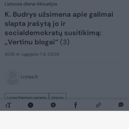
Lietuvos diena
Aktualijos
K. Budrys užsimena apie galimai
slapta įrašytą jo ir
socialdemokratų susitikimą:
„Vertinu blogai“
(3)
2026 m. rugpjūčio 7 d. 03:00
Lrytas.lt
Lrytas Premium nariams
Interviu
Formuojant XXI-ąją Vyriausybę Kęstučio
Budrio pavardė buvo aptarinėjama bene
plačiausiai – diskutuota, ar aštrios savų