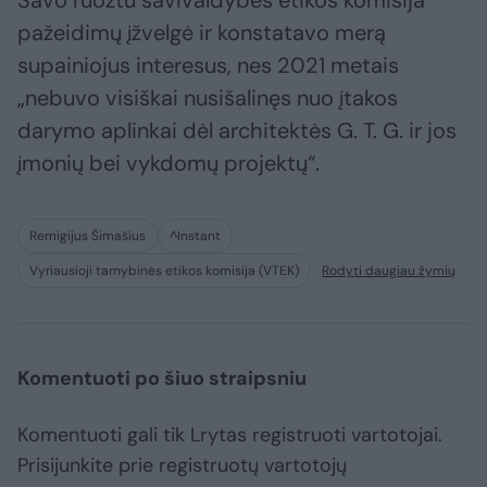
Savo ruožtu savivaldybės etikos komisija
pažeidimų įžvelgė ir konstatavo merą
supainiojus interesus, nes 2021 metais
„nebuvo visiškai nusišalinęs nuo įtakos
darymo aplinkai dėl architektės G. T. G. ir jos
įmonių bei vykdomų projektų“.
Remigijus Šimašius
^Instant
Vyriausioji tarnybinės etikos komisija (VTEK)
Rodyti daugiau žymių
Komentuoti po šiuo straipsniu
Komentuoti gali tik Lrytas registruoti vartotojai.
Prisijunkite prie registruotų vartotojų