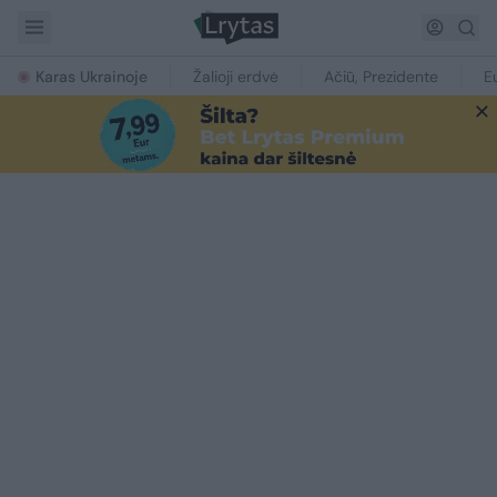
Karas Ukrainoje
Žalioji erdvė
Ačiū, Prezidente
E