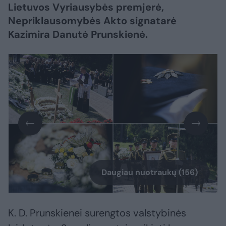
Lietuvos Vyriausybės premjerė,
Nepriklausomybės Akto signatarė
Kazimira Danutė Prunskienė.
Daugiau nuotraukų (156)
K. D. Prunskienei surengtos valstybinės