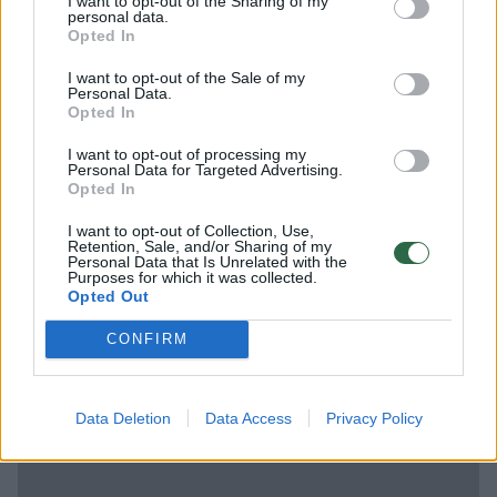
I want to opt-out of the Sharing of my
greta esančiame Vilniaus universitete K. D.
personal data.
Opted In
Prunskienė studijavo, o vėliau ir pati dėstė
studentams.
I want to opt-out of the Sale of my
Personal Data.
Opted In
Prie lūkuriuojančių žurnalistų R. Stankevičius
I want to opt-out of processing my
Personal Data for Targeted Advertising.
trumpai sutiko stabtelti ir ketvirtadienį. Jis
Opted In
dėkojo visiems, gražiu žodžiu minintiems jo
I want to opt-out of Collection, Use,
Retention, Sale, and/or Sharing of my
velionę seserį.
Personal Data that Is Unrelated with the
Purposes for which it was collected.
Opted Out
Pamatykite atsisveikinimo su K.
CONFIRM
Prunskiene akimirkas: amžinojo poilsio ji
atguls Antakalnio kapinėse
Data Deletion
Data Access
Privacy Policy