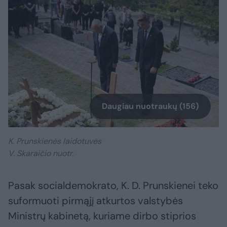
Daugiau nuotraukų (156)
K. Prunskienės laidotuvės
V. Skaraičio nuotr.
Pasak socialdemokrato, K. D. Prunskienei teko
suformuoti pirmąjį atkurtos valstybės
Ministrų kabinetą, kuriame dirbo stiprios