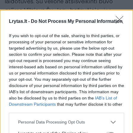
laidotuvės. Su velione atsisveikinti buvo
galima Vilniaus Šv. Jonų bažnyčioje.
Jos
šermenyse trečiadienį pasirodė ir šalies
Lrytas.lt -
Do Not Process My Personal Information
vadovai – Seimo pirmininkas, premjeras ir
ministrai. Prezidentas Gitanas Nausėda
If you wish to opt-out of the sale, sharing to third parties, or
processing of your personal or sensitive information for
neatvyko, nes dirba nuotoliu iš Madeiros.
targeted advertising by us, please use the below opt-out
Atiduoti pagarbą savo buvusiai vadovei
section to confirm your selection. Please note that after your
opt-out request is processed you may continue seeing
atėjo ir buvę politikės Ministrų kabineto
interest-based ads based on personal information utilized by
nariai.
us or personal information disclosed to third parties prior to
your opt-out. You may separately opt-out of the further
disclosure of your personal information by third parties on the
Velionės brolis Rimantas Stankevičius
IAB’s list of downstream participants. This information may
also be disclosed by us to third parties on the
IAB’s List of
pasakojo, kad Šv. Jonų bažnyčia
Downstream Participants
that may further disclose it to other
atsisveikinimo ceremonijai pasirinkta
third parties.
neatsitiktinai
– netoliese, už kelių šimtų
Personal Data Processing Opt Outs
metrų, yra pirmieji jų šeimos namai Vilniuje, o