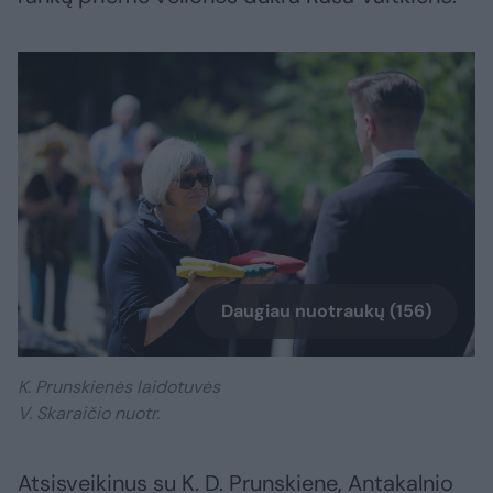
Daugiau nuotraukų (156)
K. Prunskienės laidotuvės
V. Skaraičio nuotr.
Atsisveikinus su K. D. Prunskiene, Antakalnio