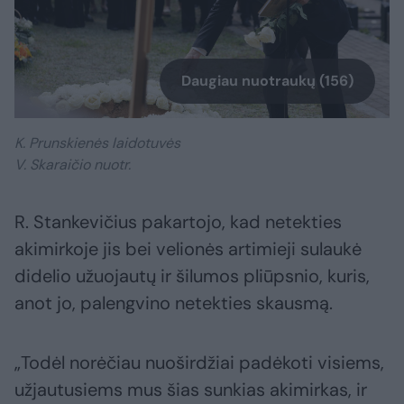
Daugiau nuotraukų (156)
K. Prunskienės laidotuvės
V. Skaraičio nuotr.
R. Stankevičius pakartojo, kad netekties
akimirkoje jis bei velionės artimieji sulaukė
didelio užuojautų ir šilumos pliūpsnio, kuris,
anot jo, palengvino netekties skausmą.
„Todėl norėčiau nuoširdžiai padėkoti visiems,
užjautusiems mus šias sunkias akimirkas, ir