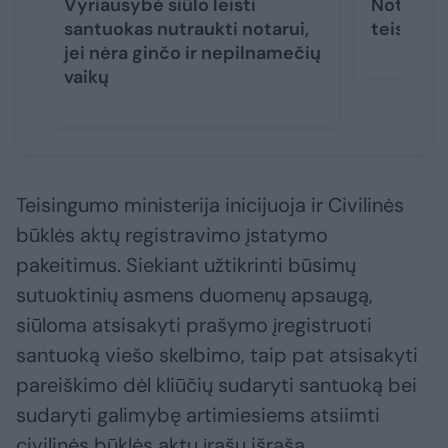
Vyriausybė siūlo leisti
Notarams
santuokas nutraukti notarui,
teisę nu
jei nėra ginčo ir nepilnamečių
vaikų
Teisingumo ministerija inicijuoja ir Civilinės
būklės aktų registravimo įstatymo
pakeitimus. Siekiant užtikrinti būsimų
sutuoktinių asmens duomenų apsaugą,
siūloma atsisakyti prašymo įregistruoti
santuoką viešo skelbimo, taip pat atsisakyti
pareiškimo dėl kliūčių sudaryti santuoką bei
sudaryti galimybę artimiesiems atsiimti
civilinės būklės aktų įrašų išrašą.