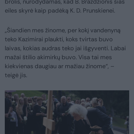
brolis, nurodydamas, kad B. Brazdžionis šias
eiles skyrė kaip padėką K. D. Prunskienei.
„Šiandien mes žinome, per kokį vandenyną
teko Kazimirai plaukti, koks tvirtas buvo
laivas, kokias audras teko jai išgyventi. Labai
mažai štilio akimirkų buvo. Visa tai mes
kiekvienas daugiau ar mažiau žinome“, –
teigė jis.