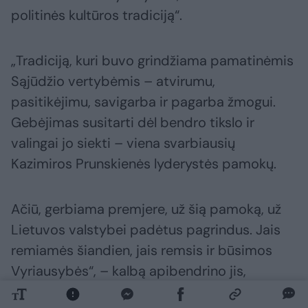
politinės kultūros tradiciją“.
„Tradiciją, kuri buvo grindžiama pamatinėmis
Sąjūdžio vertybėmis – atvirumu,
pasitikėjimu, savigarba ir pagarba žmogui.
Gebėjimas susitarti dėl bendro tikslo ir
valingai jo siekti – viena svarbiausių
Kazimiros Prunskienės lyderystės pamokų.
Ačiū, gerbiama premjere, už šią pamoką, už
Lietuvos valstybei padėtus pagrindus. Jais
remiamės šiandien, jais remsis ir būsimos
Vyriausybės“, – kalbą apibendrino jis,
išreikšdamas užuojautą velionės šeimai ir