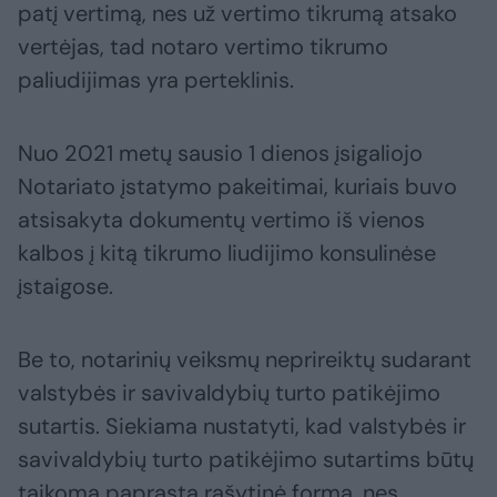
patį vertimą, nes už vertimo tikrumą atsako
vertėjas, tad notaro vertimo tikrumo
paliudijimas yra perteklinis.
Nuo 2021 metų sausio 1 dienos įsigaliojo
Notariato įstatymo pakeitimai, kuriais buvo
atsisakyta dokumentų vertimo iš vienos
kalbos į kitą tikrumo liudijimo konsulinėse
įstaigose.
Be to, notarinių veiksmų neprireiktų sudarant
valstybės ir savivaldybių turto patikėjimo
sutartis. Siekiama nustatyti, kad valstybės ir
savivaldybių turto patikėjimo sutartims būtų
taikoma paprasta rašytinė forma, nes