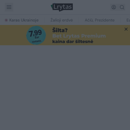
Karas Ukrainoje
Žalioji erdvė
Ačiū, Prezidente
E