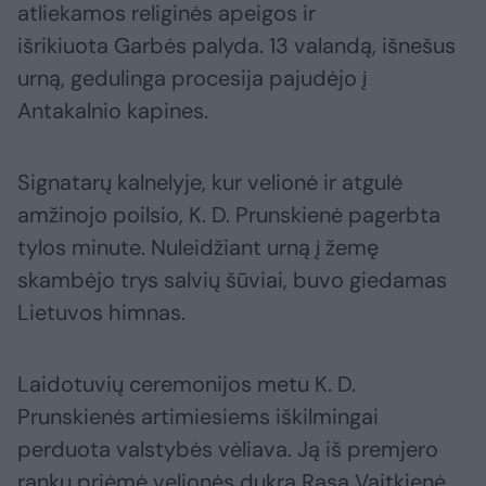
atliekamos religinės apeigos ir
išrikiuota Garbės palyda. 13 valandą, išnešus
urną, gedulinga procesija pajudėjo į
Antakalnio kapines.
Signatarų kalnelyje, kur velionė ir atgulė
amžinojo poilsio, K. D. Prunskienė pagerbta
tylos minute. Nuleidžiant urną į žemę
skambėjo trys salvių šūviai, buvo giedamas
Lietuvos himnas.
Laidotuvių ceremonijos metu K. D.
Prunskienės artimiesiems iškilmingai
perduota valstybės vėliava. Ją iš premjero
rankų priėmė velionės dukra Rasa Vaitkienė.