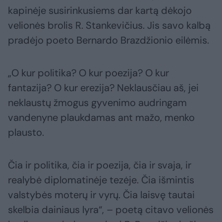
kapinėje susirinkusiems dar kartą dėkojo
velionės brolis R. Stankevičius. Jis savo kalbą
pradėjo poeto Bernardo Brazdžionio eilėmis.
„O kur politika? O kur poezija? O kur
fantazija? O kur erezija? Neklausčiau aš, jei
neklaustų žmogus gyvenimo audringam
vandenyne plaukdamas ant mažo, menko
plausto.
Čia ir politika, čia ir poezija, čia ir svaja, ir
realybė diplomatinėje tezėje. Čia išmintis
valstybės moterų ir vyrų. Čia laisvę tautai
skelbia dainiaus lyra“, – poetą citavo velionės