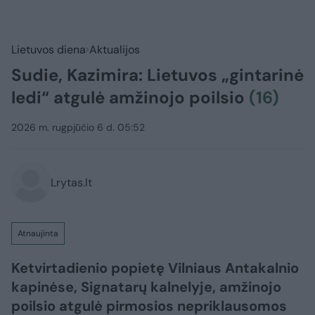
Lietuvos diena
Aktualijos
Sudie, Kazimira: Lietuvos „gintarinė
ledi“ atgulė amžinojo poilsio
(16)
2026 m. rugpjūčio 6 d. 05:52
Lrytas.lt
Atnaujinta
Ketvirtadienio popietę Vilniaus Antakalnio
kapinėse, Signatarų kalnelyje, amžinojo
poilsio atgulė pirmosios nepriklausomos