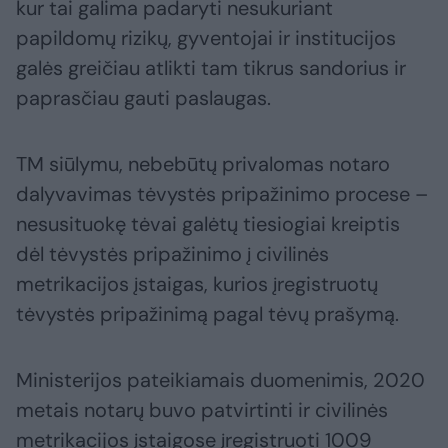
kur tai galima padaryti nesukuriant
papildomų rizikų, gyventojai ir institucijos
galės greičiau atlikti tam tikrus sandorius ir
paprasčiau gauti paslaugas.
TM siūlymu, nebebūtų privalomas notaro
dalyvavimas tėvystės pripažinimo procese –
nesusituokę tėvai galėtų tiesiogiai kreiptis
dėl tėvystės pripažinimo į civilinės
metrikacijos įstaigas, kurios įregistruotų
tėvystės pripažinimą pagal tėvų prašymą.
Ministerijos pateikiamais duomenimis, 2020
metais notarų buvo patvirtinti ir civilinės
metrikacijos įstaigose įregistruoti 1009