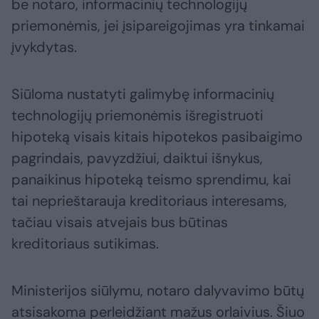
be notaro, informacinių technologijų
priemonėmis, jei įsipareigojimas yra tinkamai
įvykdytas.
Siūloma nustatyti galimybę informacinių
technologijų priemonėmis išregistruoti
hipoteką visais kitais hipotekos pasibaigimo
pagrindais, pavyzdžiui, daiktui išnykus,
panaikinus hipoteką teismo sprendimu, kai
tai neprieštarauja kreditoriaus interesams,
tačiau visais atvejais bus būtinas
kreditoriaus sutikimas.
Ministerijos siūlymu, notaro dalyvavimo būtų
atsisakoma perleidžiant mažus orlaivius. Šiuo