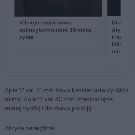
Vilniuje neaiškiomis
Didžiulė
aplinkybėmis mirė 36 metų
Alytaus r
vyras
ir tarnyb
ieškotas
miręs
Apie 17 val. 31 min. buvo konstatuota vyriškio
mirtis. Apie 17 val. 40 min. medikai apie
mirusį vyriškį informavo policiją.
Atvykę pareigūnai