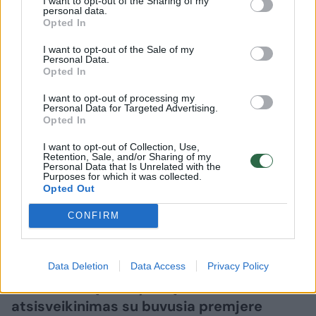
I want to opt-out of the Sharing of my
personal data.
Opted In
I want to opt-out of the Sale of my
Personal Data.
Opted In
Lietuvos diena
Aktualijos
I want to opt-out of processing my
Personal Data for Targeted Advertising.
Kazimirai Prunskienei – paskutinė
Opted In
pagarba: atsisveikinti renkasi
I want to opt-out of Collection, Use,
artimieji, bičiuliai ir buvę kolegos
Retention, Sale, and/or Sharing of my
Personal Data that Is Unrelated with the
Purposes for which it was collected.
2026 m. rugpjūčio 6 d. 05:50
Opted Out
CONFIRM
Lrytas.lt
Data Deletion
Data Access
Privacy Policy
Ketvirtadienį nuo ryto tęsiasi
atsisveikinimas su buvusia premjere