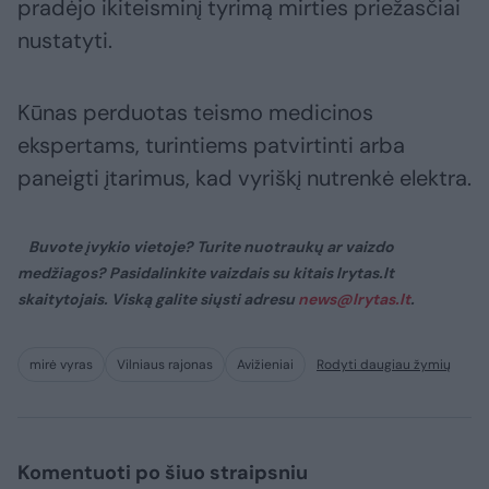
pradėjo ikiteisminį tyrimą mirties priežasčiai
nustatyti.
Kūnas perduotas teismo medicinos
ekspertams, turintiems patvirtinti arba
paneigti įtarimus, kad vyriškį nutrenkė elektra.
Buvote įvykio vietoje? Turite nuotraukų ar vaizdo
medžiagos? Pasidalinkite vaizdais su kitais lrytas.lt
skaitytojais. Viską galite siųsti adresu
news@lrytas.lt
.
mirė vyras
Vilniaus rajonas
Avižieniai
Rodyti daugiau žymių
Komentuoti po šiuo straipsniu