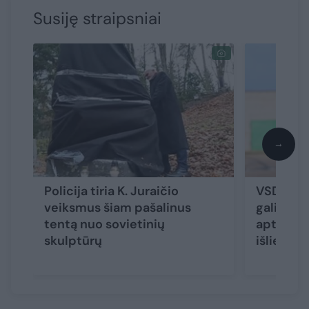
Susiję straipsniai
→
Policija tiria K. Juraičio
VSD vada
veiksmus šiam pašalinus
galimybė
tentą nuo sovietinių
aptrupėju
skulptūrų
išlieka