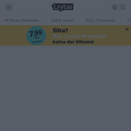
Karas Ukrainoje
Žalioji erdvė
Ačiū, Prezidente
E