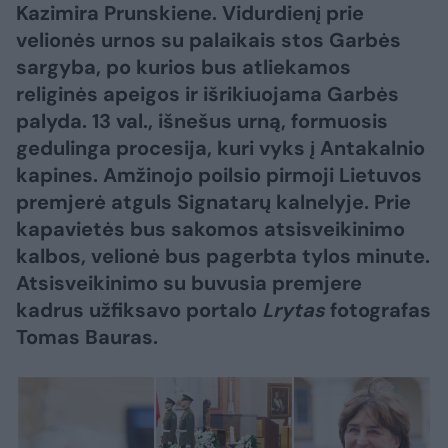
Kazimira Prunskiene. Vidurdienį prie
velionės urnos su palaikais stos Garbės
sargyba, po kurios bus atliekamos
religinės apeigos ir išrikiuojama Garbės
palyda. 13 val., išnešus urną, formuosis
gedulinga procesija, kuri vyks į Antakalnio
kapines. Amžinojo poilsio pirmoji Lietuvos
premjerė atguls Signatarų kalnelyje. Prie
kapavietės bus sakomos atsisveikinimo
kalbos, velionė bus pagerbta tylos minute.
Atsisveikinimo su buvusia premjere
kadrus užfiksavo portalo
Lrytas
fotografas
Tomas Bauras.