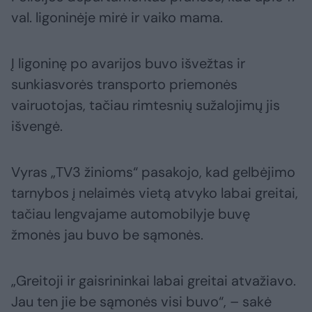
val. ligoninėje mirė ir vaiko mama.
Į ligoninę po avarijos buvo išvežtas ir
sunkiasvorės transporto priemonės
vairuotojas, tačiau rimtesnių sužalojimų jis
išvengė.
Vyras „TV3 žinioms“ pasakojo, kad gelbėjimo
tarnybos į nelaimės vietą atvyko labai greitai,
tačiau lengvajame automobilyje buvę
žmonės jau buvo be sąmonės.
„Greitoji ir gaisrininkai labai greitai atvažiavo.
Jau ten jie be sąmonės visi buvo“, – sakė