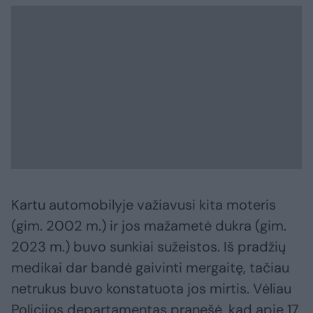
Kartu automobilyje važiavusi kita moteris
(gim. 2002 m.) ir jos mažametė dukra (gim.
2023 m.) buvo sunkiai sužeistos. Iš pradžių
medikai dar bandė gaivinti mergaitę, tačiau
netrukus buvo konstatuota jos mirtis. Vėliau
Policijos departamentas pranešė, kad apie 17