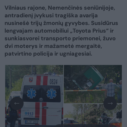
Vilniaus rajone, Nemenčinės seniūnijoje,
antradienį įvykusi tragiška avarija
nusinešė trijų žmonių gyvybes. Susidūrus
lengvajam automobiliui „Toyota Prius“ ir
sunkiasvorei transporto priemonei, žuvo
dvi moterys ir mažametė mergaitė,
patvirtino policija ir ugniagesiai.