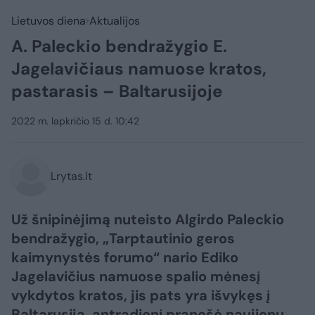
Lietuvos diena
Aktualijos
A. Paleckio bendražygio E.
Jagelavičiaus namuose kratos,
pastarasis – Baltarusijoje
2022 m. lapkričio 15 d. 10:42
Lrytas.lt
Už šnipinėjimą nuteisto Algirdo Paleckio
bendražygio, „Tarptautinio geros
kaimynystės forumo“ nario Ediko
Jagelavičius namuose spalio mėnesį
vykdytos kratos, jis pats yra išvykęs į
Baltarusiją, antradienį pranešė naujienų