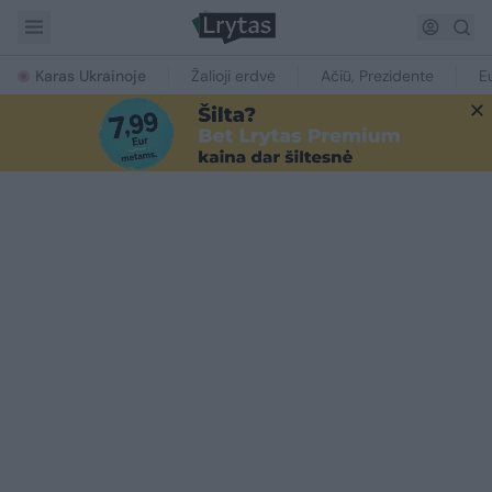
Karas Ukrainoje
Žalioji erdvė
Ačiū, Prezidente
E