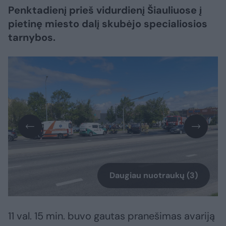
Penktadienį prieš vidurdienį Šiauliuose į
pietinę miesto dalį skubėjo specialiosios
tarnybos.
Daugiau nuotraukų (3)
11 val. 15 min. buvo gautas pranešimas avariją