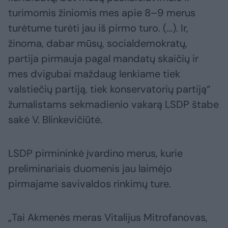
turimomis žiniomis mes apie 8–9 merus
turėtume turėti jau iš pirmo turo. (...). Ir,
žinoma, dabar mūsų, socialdemokratų,
partija pirmauja pagal mandatų skaičių ir
mes dvigubai maždaug lenkiame tiek
valstiečių partiją, tiek konservatorių partiją“
žurnalistams sekmadienio vakarą LSDP štabe
sakė V. Blinkevičiūtė.
LSDP pirmininkė įvardino merus, kurie
preliminariais duomenis jau laimėjo
pirmajame savivaldos rinkimų ture.
„Tai Akmenės meras Vitalijus Mitrofanovas,