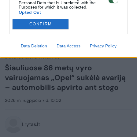
Personal Data that Is Unrelated with the
Purposes for which it was collected.
Opted Out
CONFIRM
Data Deletion
Data Access
Privacy Policy
Lietuvos diena
Nelaimės
Šiauliuose 86 metų vyro
vairuojamas „Opel“ sukėlė avariją
– automobilis apvirto ant stogo
2026 m. rugpjūčio 7 d. 10:02
Lrytas.lt