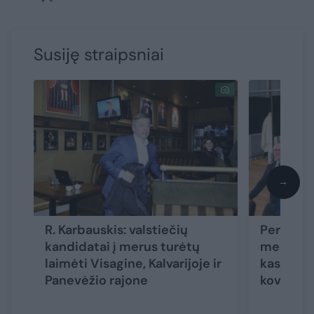
Susiję straipsniai
→
R. Karbauskis: valstiečių
Per pirmą
kandidatai į merus turėtų
merų sąr
laimėti Visagine, Kalvarijoje ir
kas jau 
Panevėžio rajone
kovoti