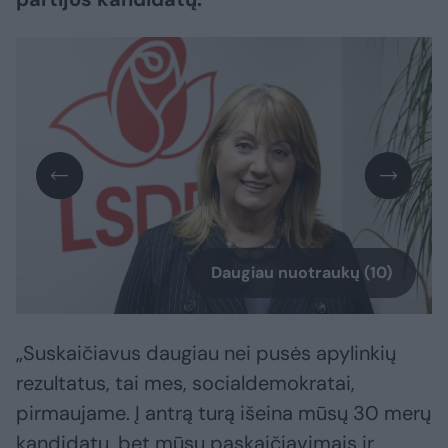
Daugiau nuotraukų (10)
„Suskaičiavus daugiau nei pusės apylinkių
rezultatus, tai mes, socialdemokratai,
pirmaujame. Į antrą turą išeina mūsų 30 merų
kandidatų, bet mūsų paskaičiavimais ir