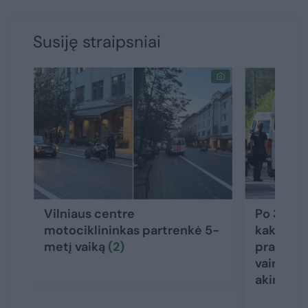
Susiję straipsniai
Vilniaus centre
Po 3 gyv
motociklininkas partrenkė 5-
kaktomuš
metį vaiką
(2)
prabilo 
vairuotoj
akimirks