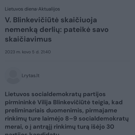
Lietuvos diena
Aktualijos
V. Blinkevičiūtė skaičiuoja
nemenką derlių: pateikė savo
skaičiavimus
2023 m. kovo 5 d. 21:40
Lrytas.lt
Lietuvos socialdemokratų partijos
pirmininkė Vilija Blinkevičiūtė teigia, kad
preliminariais duomenimis, pirmajame
rinkimų ture laimėjo 8–9 socialdemokratų
merai, o į antrąjį rinkimų turą išėjo 30
partijos kandidatų.