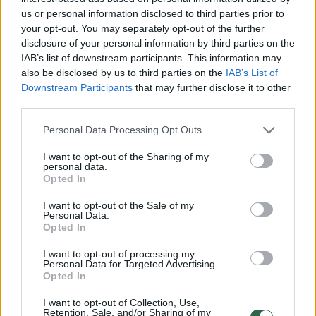
us or personal information disclosed to third parties prior to
your opt-out. You may separately opt-out of the further
Komentuoti po šiuo straipsniu
disclosure of your personal information by third parties on the
IAB’s list of downstream participants. This information may
Komentuoti gali tik Lrytas registruoti vartotojai.
also be disclosed by us to third parties on the
IAB’s List of
Prisijunkite prie registruotų vartotojų
Downstream Participants
that may further disclose it to other
third parties.
bendruomenės ir bendraukite komentaruose!
Personal Data Processing Opt Outs
I want to opt-out of the Sharing of my
Rodyti komentarus
personal data.
Opted In
Prisijungti komentatoriams
I want to opt-out of the Sale of my
Personal Data.
Opted In
I want to opt-out of processing my
Personal Data for Targeted Advertising.
Opted In
I want to opt-out of Collection, Use,
Retention, Sale, and/or Sharing of my