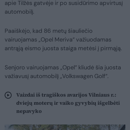
apie Tilžės gatvėje ir po susidūrimo apvirtusį
automobilį.
Paaiškėjo, kad 86 metų šiauliečio
vairuojamas „Opel Meriva“ važiuodamas
antrąją eismo juosta staiga metėsi į pirmąją.
Senjoro vairuojamas „Opel“ kliudė šia juosta
važiavusį automobilį „Volkswagen Golf“.
Vaizdai iš tragiškos avarijos Vilniaus r.:
dviejų moterų ir vaiko gyvybių išgelbėti
nepavyko