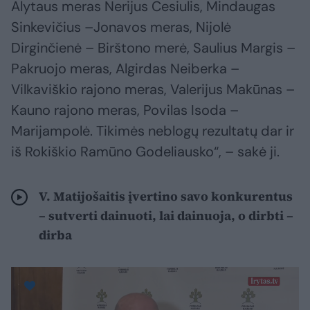
Alytaus meras Nerijus Cesiulis, Mindaugas
Sinkevičius –Jonavos meras, Nijolė
Dirginčienė – Birštono merė, Saulius Margis –
Pakruojo meras, Algirdas Neiberka –
Vilkaviškio rajono meras, Valerijus Makūnas –
Kauno rajono meras, Povilas Isoda –
Marijampolė. Tikimės neblogų rezultatų dar ir
iš Rokiškio Ramūno Godeliausko“, – sakė ji.
V. Matijošaitis įvertino savo konkurentus
– sutverti dainuoti, lai dainuoja, o dirbti –
dirba