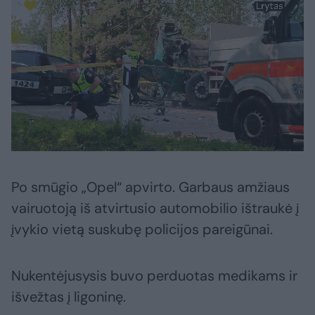
Po smūgio „Opel“ apvirto. Garbaus amžiaus
vairuotoją iš atvirtusio automobilio ištraukė į
įvykio vietą suskubę policijos pareigūnai.
Nukentėjusysis buvo perduotas medikams ir
išvežtas į ligoninę.