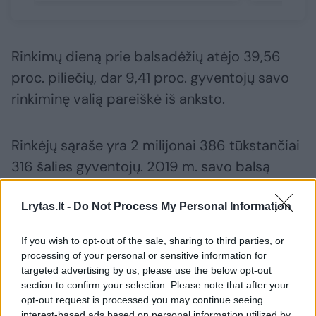
Rinkimų dieną prie balsadėžių atėjo 39,56
proc. piliečių, dar 9,41 proc. gyventojų savo
rinkiminę valią pareiškė iš anksto.
Rinkėjų sąraše yra 2 milijonai 386 tūkstančiai
316 šalies gyventojų. 2019 m. savo balsą
pirmajame savivaldos rinkimų ture atidavė
47,8 proc. piliečių.
Lrytas.lt -
Do Not Process My Personal Information
If you wish to opt-out of the sale, sharing to third parties, or
processing of your personal or sensitive information for
Vilija Blinkevičiūtė
Lietuvos socialdemokratų partija (LSDP)
targeted advertising by us, please use the below opt-out
Vitalijus Mitrofanovas
Rodyti daugiau žymių
section to confirm your selection. Please note that after your
opt-out request is processed you may continue seeing
interest-based ads based on personal information utilized by