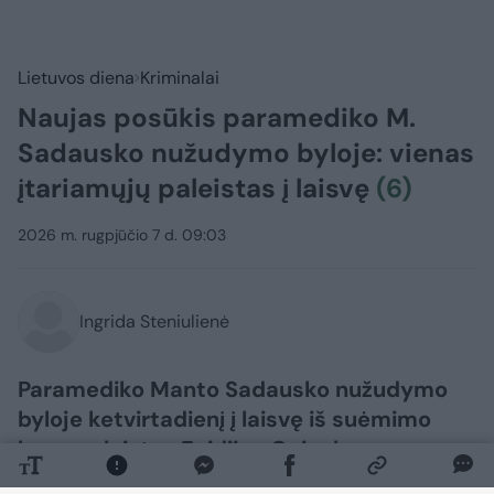
Lietuvos diena
Kriminalai
Naujas posūkis paramediko M.
Sadausko nužudymo byloje: vienas
įtariamųjų paleistas į laisvę
(6)
2026 m. rugpjūčio 7 d. 09:03
Ingrida Steniulienė
Paramediko Manto Sadausko nužudymo
byloje ketvirtadienį į laisvę iš suėmimo
buvo paleistas Egidijus Gaigalas.