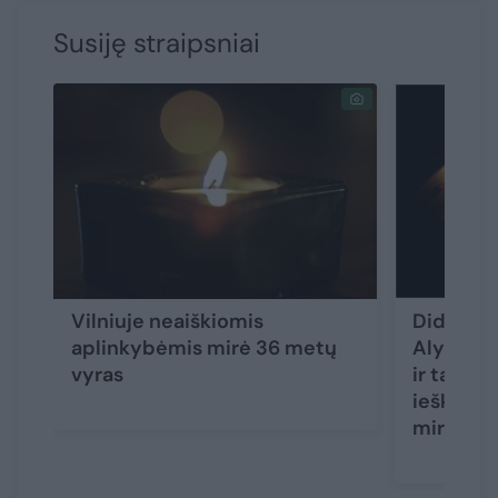
Susiję straipsniai
Vilniuje neaiškiomis
Didžiulė
aplinkybėmis mirė 36 metų
Alytaus r
vyras
ir tarnyb
ieškotas
miręs