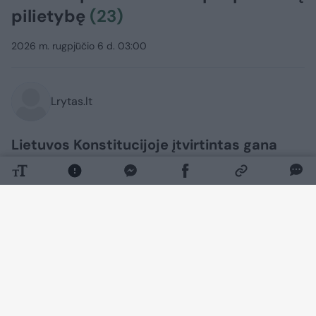
pilietybę
(23)
2026 m. rugpjūčio 6 d. 03:00
Lrytas.lt
Lietuvos Konstitucijoje įtvirtintas gana
konservatyvus požiūris į pilietybę, žlugę
jau du referendumai ir Pilietybės įstatymo
pataisų bei išimčių žabangos toliau kelia
galvos skausmą mūsų tautiečiams. Vien
pernai per tūkstantis lietuvių prarado
mūsų šalies pilietybę dėl to, kad įgijo ir
kitos valstybės bei neturėjo teisės į
daugybinę. Labiausiai kenčia tie, kurie