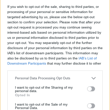
Žiogelis – 19,45 proc. balsų.
If you wish to opt-out of the sale, sharing to third parties, or
processing of your personal or sensitive information for
Anykščių rajono savivaldybės taryboje 7
targeted advertising by us, please use the below opt-out
section to confirm your selection. Please note that after your
vietas laimėjo Lietuvos valstiečių ir žaliųjų
opt-out request is processed you may continue seeing
sąjunga (26,29 proc.). Po 5 mandatus laimėjo
interest-based ads based on personal information utilized by
socialdemokratai (20,6 proc.) ir
us or personal information disclosed to third parties prior to
your opt-out. You may separately opt-out of the further
konservatoriai (17,25 proc.). Po 4 atstovus
disclosure of your personal information by third parties on the
taryboje turės Demokratų sąjunga „Vardan
IAB’s list of downstream participants. This information may
also be disclosed by us to third parties on the
IAB’s List of
Lietuvos“ (14,9 proc.) ir Liberalų sąjūdis (13,51
Downstream Participants
that may further disclose it to other
proc.).
third parties.
Personal Data Processing Opt Outs
Kęstutis Tubis
Dainius Žiogelis
Anykščių rajono savivaldybė
I want to opt-out of the Sharing of my
Rodyti daugiau žymių
personal data.
Opted In
I want to opt-out of the Sale of my
Personal Data.