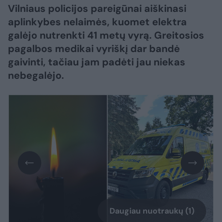
Vilniaus policijos pareigūnai aiškinasi
aplinkybes nelaimės, kuomet elektra
galėjo nutrenkti 41 metų vyrą. Greitosios
pagalbos medikai vyriškį dar bandė
gaivinti, tačiau jam padėti jau niekas
nebegalėjo.
Daugiau nuotraukų (1)