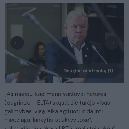
Daugiau nuotraukų (1)
„Aš manau, kad mano varžovai neturės
(pagrindo – ELTA) skųsti. Jie turėjo visas
galimybes, visą laiką agituoti ir dalinti
medžiagą, lankytis kolektyvuose“, –
sekmadienio vakarą LRT žurnalistei sakė K.