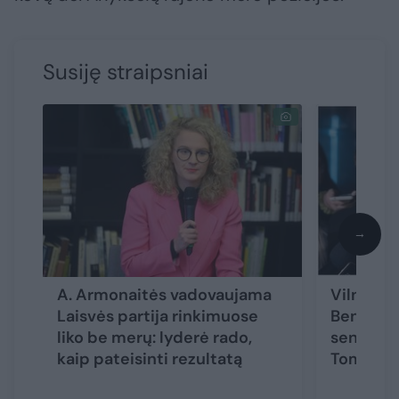
Susiję straipsniai
→
A. Armonaitės vadovaujama
Vilniuje 
Laisvės partija rinkimuose
Benkunsk
liko be merų: lyderė rado,
sensacija
kaip pateisinti rezultatą
Tomaszew