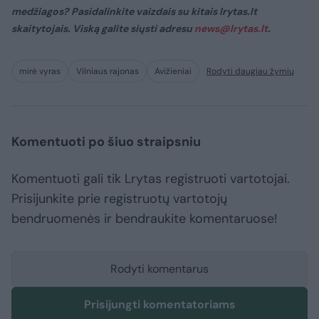
medžiagos? Pasidalinkite vaizdais su kitais lrytas.lt
skaitytojais. Viską galite siųsti adresu
news@lrytas.lt
.
mirė vyras
Vilniaus rajonas
Avižieniai
Rodyti daugiau žymių
Komentuoti po šiuo straipsniu
Komentuoti gali tik Lrytas registruoti vartotojai.
Prisijunkite prie registruotų vartotojų
bendruomenės ir bendraukite komentaruose!
Rodyti komentarus
Prisijungti komentatoriams