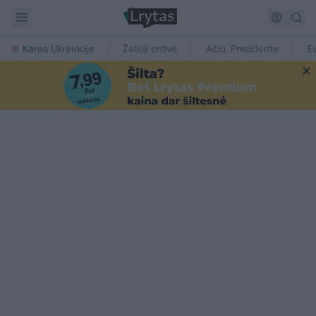
Karas Ukrainoje
Žalioji erdvė
Ačiū, Prezidente
E