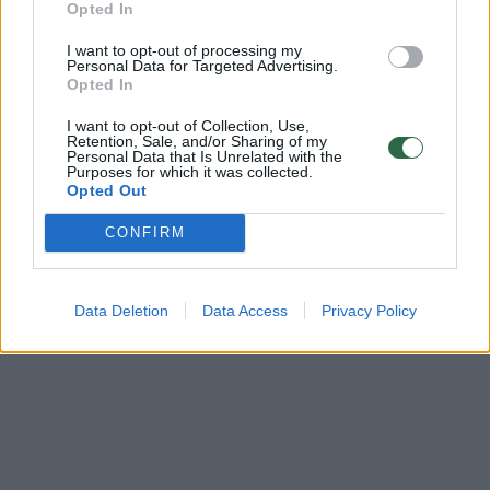
Komentuoti po šiuo straipsniu
Opted In
I want to opt-out of processing my
Komentuoti gali tik Lrytas registruoti vartotojai.
Personal Data for Targeted Advertising.
Opted In
Prisijunkite prie registruotų vartotojų
I want to opt-out of Collection, Use,
bendruomenės ir bendraukite komentaruose!
Retention, Sale, and/or Sharing of my
Personal Data that Is Unrelated with the
Purposes for which it was collected.
Opted Out
Rodyti komentarus
CONFIRM
Prisijungti komentatoriams
Data Deletion
Data Access
Privacy Policy