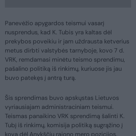
Panevėžio apygardos teismui vasarį
nusprendus, kad K. Tubis yra kaltas dėl
prekybos poveikiu ir jam uždrausta ketverius
metus dirbti valstybės tarnyboje, kovo 7 d.
VRK, remdamasi minėtu teismo sprendimu,
pašalino politiką iš rinkimų, kuriuose jis jau
buvo patekęs į antrą turą.
Šis sprendimas buvo apskųstas Lietuvos
vyriausiajam administraciniam teismui.
Teismas panaikino VRK sprendimą šalinti K.
Tubį iš rinkimų, komisija politiką sugrąžino į
kovą dėl Anykščių rajono mero pozicijos.