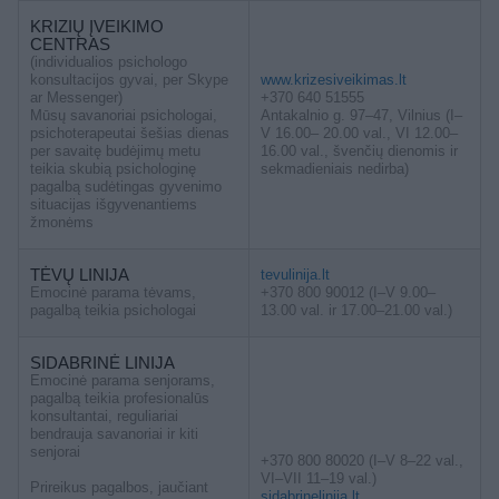
KRIZIŲ ĮVEIKIMO
CENTRAS
(individualios psichologo
konsultacijos gyvai, per Skype
www.krizesiveikimas.lt
ar Messenger)
+370 640 51555
Mūsų savanoriai psichologai,
Antakalnio g. 97–47, Vilnius (I–
psichoterapeutai šešias dienas
V 16.00– 20.00 val., VI 12.00–
per savaitę budėjimų metu
16.00 val., švenčių dienomis ir
teikia skubią psichologinę
sekmadieniais nedirba)
pagalbą sudėtingas gyvenimo
situacijas išgyvenantiems
žmonėms
TĖVŲ LINIJA
tevulinija.lt
Emocinė parama tėvams,
+370 800 90012 (I–V 9.00–
pagalbą teikia psichologai
13.00 val. ir 17.00–21.00 val.)
SIDABRINĖ LINIJA
Emocinė parama senjorams,
pagalbą teikia profesionalūs
konsultantai, reguliariai
bendrauja savanoriai ir kiti
senjorai
+370 800 80020 (I–V 8–22 val.,
VI–VII 11–19 val.)
Prireikus pagalbos, jaučiant
sidabrinelinija.lt