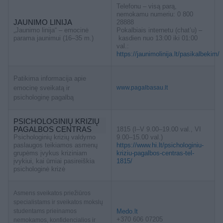
Telefonu – visą parą,
nemokamu numeriu: 0 800
JAUNIMO LINIJA
28888
„Jaunimo linija“ – emocinė
Pokalbiais internetu (chat’u) –
parama jaunimui (16–35 m.)
kasdien nuo 13:00 iki 01:00
val.:
https://jaunimolinija.lt/pasikalbekim/
Patikima informacija apie
emocinę sveikatą ir
www.pagalbasau.lt
psichologinę pagalbą
PSICHOLOGINIŲ KRIZIŲ
PAGALBOS CENTRAS
1815 (I–V 9.00–19.00 val., VI
Psichologinių krizių valdymo
9.00–15.00 val.)
paslaugos teikiamos asmenų
https://www.hi.lt/psichologiniu-
grupėms įvykus kriziniam
kriziu-pagalbos-centras-tel-
įvykiui, kai ūmiai pasireiškia
1815/
psichologinė krizė
Asmens sveikatos priežiūros
specialistams ir sveikatos mokslų
studentams prieinamos
Medo.lt
+370 606 07205
nemokamos, konfidencialios ir