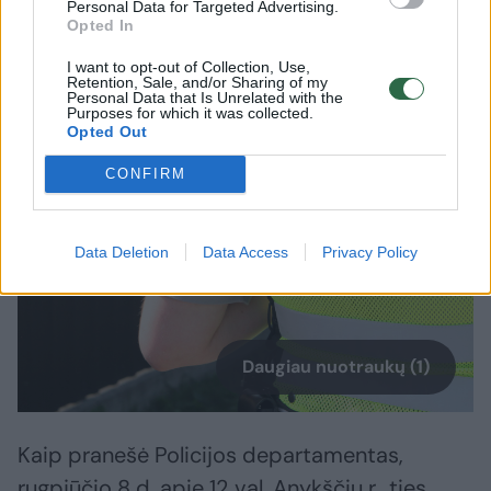
Į Vilniaus medikų rankas pateko vyras su
Personal Data for Targeted Advertising.
Opted In
šautine žaizda. Vyriškis rastas savo
automobilyje, Anykščių rajone.
I want to opt-out of Collection, Use,
Retention, Sale, and/or Sharing of my
Personal Data that Is Unrelated with the
Purposes for which it was collected.
Opted Out
CONFIRM
Data Deletion
Data Access
Privacy Policy
Daugiau nuotraukų (1)
Kaip pranešė Policijos departamentas,
rugpjūčio 8 d. apie 12 val. Anykščių r., ties