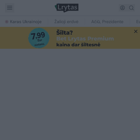
Karas Ukrainoje
Žalioji erdvė
Ačiū, Prezidente
E