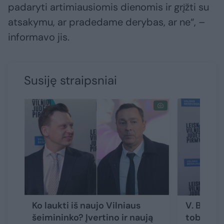
padaryti artimiausiomis dienomis ir grįžti su
atsakymu, ar pradedame derybas, ar ne“, –
informavo jis.
Susiję straipsniai
Ko laukti iš naujo Vilniaus
V. Benku
šeimininko? Įvertino ir naują
tobulinsi