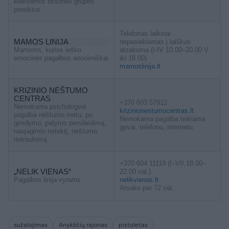
kiekvienos tikslinės grupės
poreikius
Telefonas laikinai
MAMOS LINIJA
nepasiekiamas į laiškus
Mamoms, kurios ieško
atsakoma (I-IV 10.00–20.00 V
emocinės pagalbos anonimiškai
iki 18.00)
mamoslinija.lt
KRIZINIO NĖŠTUMO
CENTRAS
+370 603 57912
Nemokama psichologinė
krizinionestumocentras.lt
pagalba nėštumo metu, po
Nemokama pagalba teikiama
gimdymo, patyrus persileidimą,
gyvai, telefonu, internetu.
naujagimio netektį, nėštumo
nutraukimą.
+370 604 11119 (I–VII,18.00–
„NELIK VIENAS“
22.00 val.)
Pagalbos linija vyrams
nelikvienas.lt
Atsako per 72 val.
sužalojimas
Anykščių rajonas
pistoletas