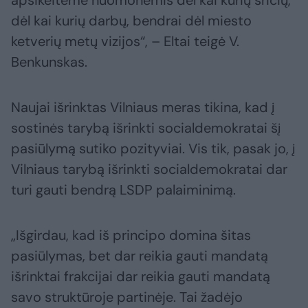
apsikeitėme nuomonėmis dėl kai kurių sričių,
dėl kai kurių darbų, bendrai dėl miesto
ketverių metų vizijos“, – Eltai teigė V.
Benkunskas.
Naujai išrinktas Vilniaus meras tikina, kad į
sostinės tarybą išrinkti socialdemokratai šį
pasiūlymą sutiko pozityviai. Vis tik, pasak jo, į
Vilniaus tarybą išrinkti socialdemokratai dar
turi gauti bendrą LSDP palaiminimą.
„Išgirdau, kad iš principo domina šitas
pasiūlymas, bet dar reikia gauti mandatą
išrinktai frakcijai dar reikia gauti mandatą
savo struktūroje partinėje. Tai žadėjo