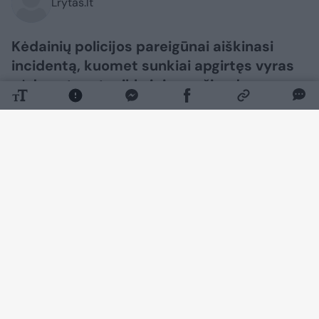
Lrytas.lt
Kėdainių policijos pareigūnai aiškinasi
incidentą, kuomet sunkiai apgirtęs vyras
sėdo ant motociklo ir juo važiuodamas
nukentėjo pats.
Daugiau nuotraukų (1)