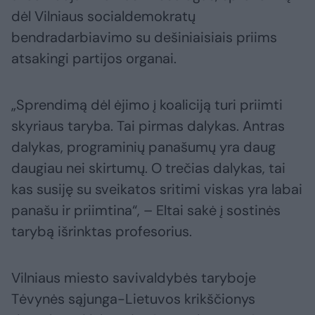
dėl Vilniaus socialdemokratų
bendradarbiavimo su dešiniaisiais priims
atsakingi partijos organai.
„Sprendimą dėl ėjimo į koaliciją turi priimti
skyriaus taryba. Tai pirmas dalykas. Antras
dalykas, programinių panašumų yra daug
daugiau nei skirtumų. O trečias dalykas, tai
kas susiję su sveikatos sritimi viskas yra labai
panašu ir priimtina“, – Eltai sakė į sostinės
tarybą išrinktas profesorius.
Vilniaus miesto savivaldybės taryboje
Tėvynės sąjunga-Lietuvos krikščionys