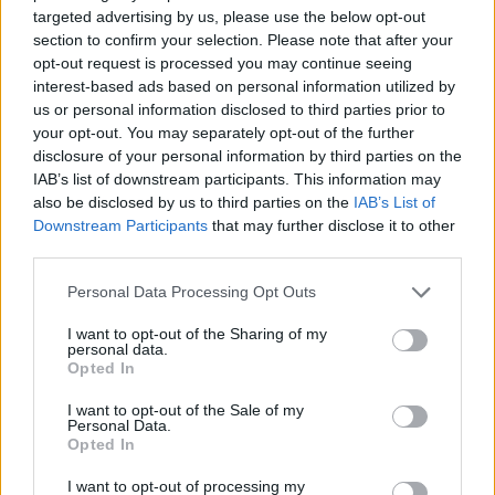
targeted advertising by us, please use the below opt-out
section to confirm your selection. Please note that after your
opt-out request is processed you may continue seeing
interest-based ads based on personal information utilized by
us or personal information disclosed to third parties prior to
your opt-out. You may separately opt-out of the further
disclosure of your personal information by third parties on the
IAB’s list of downstream participants. This information may
Lietuvos diena
Nelaimės
also be disclosed by us to third parties on the
IAB’s List of
Anykščių r. savo automobilyje
Downstream Participants
that may further disclose it to other
third parties.
rastas peršautas vyras, šalia –
Personal Data Processing Opt Outs
teisėtai laikytas pistoletas
I want to opt-out of the Sharing of my
2026 m. rugpjūčio 9 d. 05:23
personal data.
Opted In
I want to opt-out of the Sale of my
Personal Data.
Lrytas.lt
Opted In
I want to opt-out of processing my