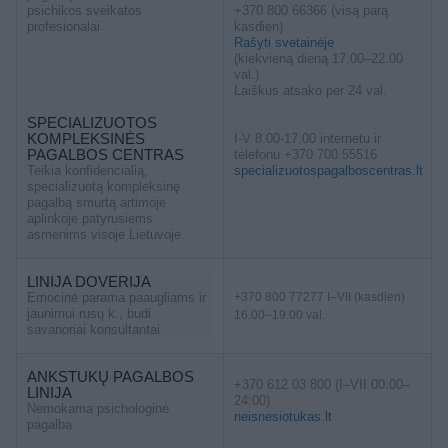
psichikos sveikatos
+370 800 66366 (visą parą
profesionalai
kasdien)
Rašyti svetainėje
(kiekvieną dieną 17.00–22.00
val.)
Laiškus atsako per 24 val.
SPECIALIZUOTOS
KOMPLEKSINĖS
I-V 8.00-17.00 internetu ir
PAGALBOS CENTRAS
telefonu +370 700 55516
Teikia konfidencialią,
specializuotospagalboscentras.lt
specializuotą kompleksinę
pagalbą smurtą artimoje
aplinkoje patyrusiems
asmenims visoje Lietuvoje.
LINIJA DOVERIJA
Emocinė parama paaugliams ir
+370 800 77277 I–VII (kasdien)
jaunimui rusų k., budi
16.00–19.00 val.
savanoriai konsultantai
ANKSTUKŲ PAGALBOS
+370 612 03 800 (I–VII 00:00–
LINIJA
24:00)
Nemokama psichologinė
neisnesiotukas.lt
pagalba