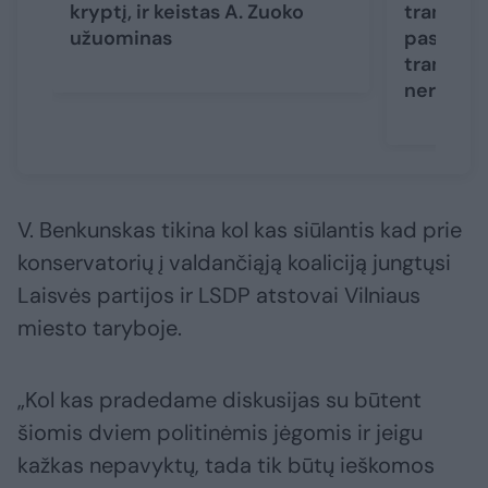
kryptį, ir keistas A. Zuoko
transport
užuominas
pastatyt
tramvajau
nerealu“
V. Benkunskas tikina kol kas siūlantis kad prie
konservatorių į valdančiąją koaliciją jungtųsi
Laisvės partijos ir LSDP atstovai Vilniaus
miesto taryboje.
„Kol kas pradedame diskusijas su būtent
šiomis dviem politinėmis jėgomis ir jeigu
kažkas nepavyktų, tada tik būtų ieškomos