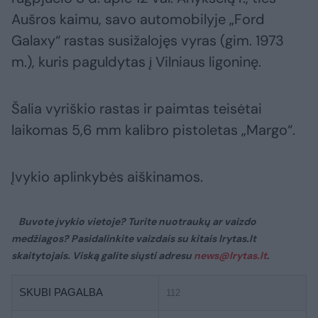
Aušros kaimu, savo automobilyje „Ford
Galaxy“ rastas susižalojęs vyras (gim. 1973
m.), kuris paguldytas į Vilniaus ligoninę.
Šalia vyriškio rastas ir paimtas teisėtai
laikomas 5,6 mm kalibro pistoletas „Margo“.
Įvykio aplinkybės aiškinamos.
Buvote įvykio vietoje? Turite nuotraukų ar vaizdo
medžiagos? Pasidalinkite vaizdais su kitais lrytas.lt
skaitytojais. Viską galite siųsti adresu
news@lrytas.lt
.
SKUBI PAGALBA
112