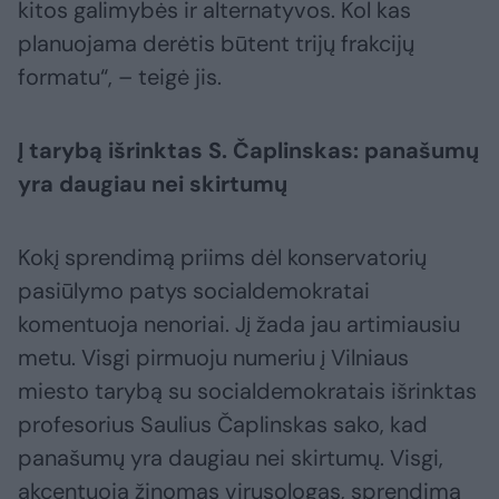
kitos galimybės ir alternatyvos. Kol kas
planuojama derėtis būtent trijų frakcijų
formatu“, – teigė jis.
Į tarybą išrinktas S. Čaplinskas: panašumų
yra daugiau nei skirtumų
Kokį sprendimą priims dėl konservatorių
pasiūlymo patys socialdemokratai
komentuoja nenoriai. Jį žada jau artimiausiu
metu. Visgi pirmuoju numeriu į Vilniaus
miesto tarybą su socialdemokratais išrinktas
profesorius Saulius Čaplinskas sako, kad
panašumų yra daugiau nei skirtumų. Visgi,
akcentuoja žinomas virusologas, sprendimą