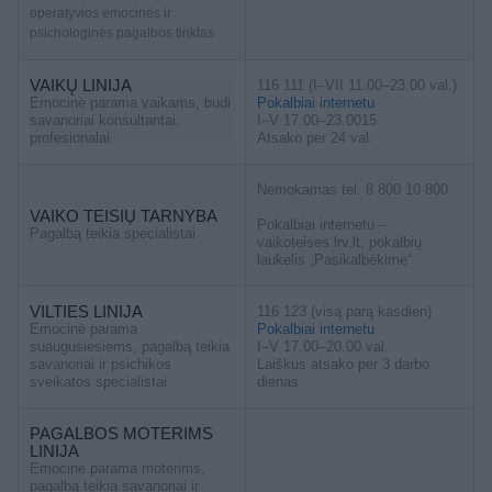
operatyvios emocinės ir
psichologinės pagalbos tinklas
VAIKŲ LINIJA
116 111 (I–VII 11.00–23.00 val.)
Emocinė parama vaikams, budi
Pokalbiai internetu
savanoriai konsultantai,
I–V 17.00–23.0015
profesionalai
Atsako per 24 val.
Nemokamas tel. 8 800 10 800
VAIKO TEISIŲ TARNYBA
Pokalbiai internetu –
Pagalbą teikia specialistai
vaikoteises.lrv.lt, pokalbių
laukelis „Pasikalbėkime“
VILTIES LINIJA
116 123 (visą parą kasdien)
Emocinė parama
Pokalbiai internetu
suaugusiesiems, pagalbą teikia
I–V 17.00–20.00 val.
savanoriai ir psichikos
Laiškus atsako per 3 darbo
sveikatos specialistai
dienas
PAGALBOS MOTERIMS
LINIJA
Emocinė parama moterims,
pagalbą teikia savanoriai ir