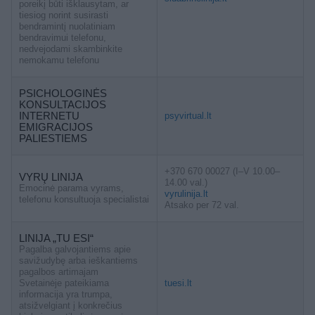
poreikį būti išklausytam, ar
tiesiog norint susirasti
bendramintį nuolatiniam
bendravimui telefonu,
nedvejodami skambinkite
nemokamu telefonu
PSICHOLOGINĖS
KONSULTACIJOS
INTERNETU
psyvirtual.lt
EMIGRACIJOS
PALIESTIEMS
+370 670 00027 (I–V 10.00–
VYRŲ LINIJA
14.00 val.)
Emocinė parama vyrams,
vyrulinija.lt
telefonu konsultuoja specialistai
Atsako per 72 val.
LINIJA „TU ESI“
Pagalba galvojantiems apie
savižudybę arba ieškantiems
pagalbos artimajam
Svetainėje pateikiama
tuesi.lt
informacija yra trumpa,
atsižvelgiant į konkrečius