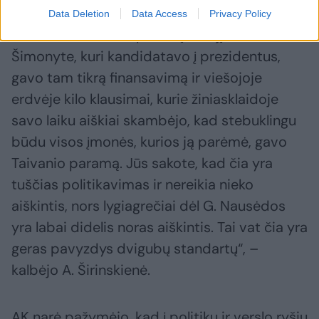
Data Deletion
Data Access
Privacy Policy
Dabar turime labai panašų atvejį su I.
Šimonyte, kuri kandidatavo į prezidentus,
gavo tam tikrą finansavimą ir viešojoje
erdvėje kilo klausimai, kurie žiniasklaidoje
savo laiku aiškiai skambėjo, kad stebuklingu
būdu visos įmonės, kurios ją parėmė, gavo
Taivanio paramą. Jūs sakote, kad čia yra
tuščias politikavimas ir nereikia nieko
aiškintis, nors lygiagrečiai dėl G. Nausėdos
yra labai didelis noras aiškintis. Tai vat čia yra
geras pavyzdys dvigubų standartų“, –
kalbėjo A. Širinskienė.
AK narė pažymėjo, kad į politikų ir verslo ryšių