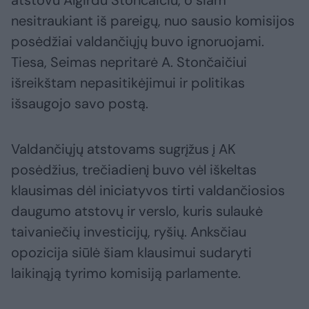
atstovu Algirdu Stončaičiu, o šiam
nesitraukiant iš pareigų, nuo sausio komisijos
posėdžiai valdančiųjų buvo ignoruojami.
Tiesa, Seimas nepritarė A. Stončaičiui
išreikštam nepasitikėjimui ir politikas
išsaugojo savo postą.
Valdančiųjų atstovams sugrįžus į AK
posėdžius, trečiadienį buvo vėl iškeltas
klausimas dėl iniciatyvos tirti valdančiosios
daugumo atstovų ir verslo, kuris sulaukė
taivaniečių investicijų, ryšių. Anksčiau
opozicija siūlė šiam klausimui sudaryti
laikinąją tyrimo komisiją parlamente.