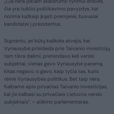
„Čia nėra jokiam skaidrumo tyrimui erdvės,
čia yra tuščio politikavimo pavyzdys, kai
norima kažkaip įkąsti premjerei, buvusiai
kandidatei į prezidentus.
Suprantu, jei būtų kažkoks atvejis, kai
Vyriausybė prisideda prie Taivanio investicijų
tam tikra dalimi, pretendavo keli verslo
subjektai, vienas gavo Vyriausybė paramą,
kitas negavo, o gavo, kaip tyčia tas, kuris
rėmė Vyriausybės politikus. Bet taip nėra.
Kalbame apie privačias Taivanio investicijas,
kai jie kalbasi su privačiais Lietuvos verslo
subjektais“, – aiškino parlamentaras.