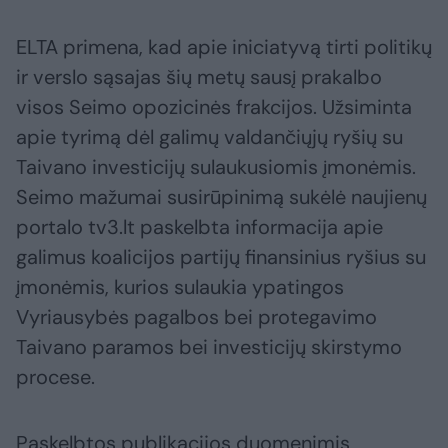
ELTA primena, kad apie iniciatyvą tirti politikų
ir verslo sąsajas šių metų sausį prakalbo
visos Seimo opozicinės frakcijos. Užsiminta
apie tyrimą dėl galimų valdančiųjų ryšių su
Taivano investicijų sulaukusiomis įmonėmis.
Seimo mažumai susirūpinimą sukėlė naujienų
portalo tv3.lt paskelbta informacija apie
galimus koalicijos partijų finansinius ryšius su
įmonėmis, kurios sulaukia ypatingos
Vyriausybės pagalbos bei protegavimo
Taivano paramos bei investicijų skirstymo
procese.
Paskelbtos publikacijos duomenimis,