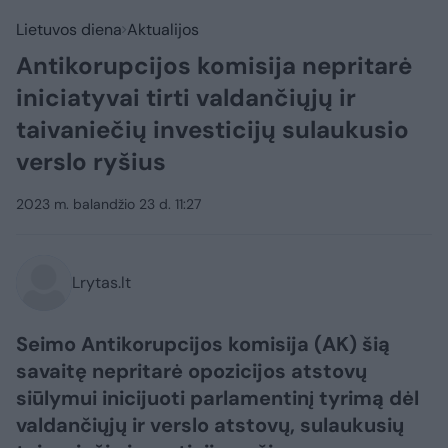
Lietuvos diena
Aktualijos
Antikorupcijos komisija nepritarė
iniciatyvai tirti valdančiųjų ir
taivaniečių investicijų sulaukusio
verslo ryšius
2023 m. balandžio 23 d. 11:27
Lrytas.lt
Seimo Antikorupcijos komisija (AK) šią
savaitę nepritarė opozicijos atstovų
siūlymui inicijuoti parlamentinį tyrimą dėl
valdančiųjų ir verslo atstovų, sulaukusių