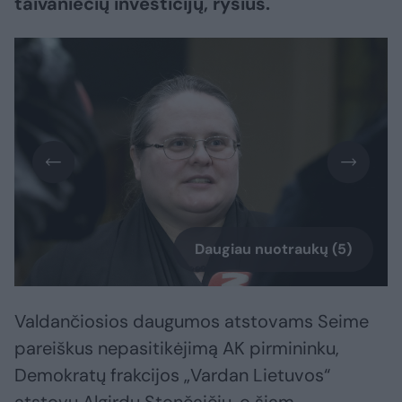
taivaniečių investicijų, ryšius.
Daugiau nuotraukų (5)
Valdančiosios daugumos atstovams Seime
pareiškus nepasitikėjimą AK pirmininku,
Demokratų frakcijos „Vardan Lietuvos“