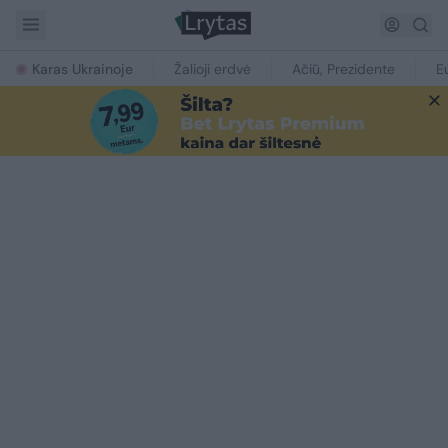
Karas Ukrainoje
Žalioji erdvė
Ačiū, Prezidente
E