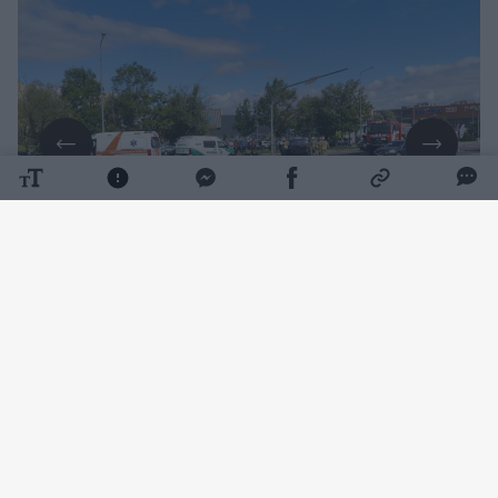
Daugiau nuotraukų (3)
11 val. 15 min. buvo gautas pranešimas avariją
apie Tilžės gatvėje ir po susidūrimo apvirtusį
automobilį.
Paaiškėjo, kad 86 metų šiauliečio