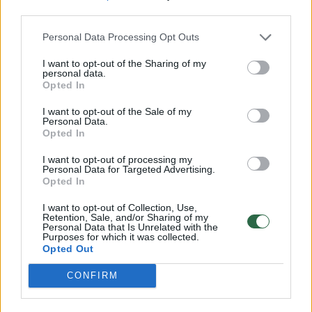
third parties.
Personal Data Processing Opt Outs
Jam nepritarė viena iš tyrimo iniciatyvos
autorių A. Širinskienė. Seimo narė pažymėjo,
I want to opt-out of the Sharing of my
personal data.
kad konservatoriai, rinkdamiesi, ką tirti ir ko
Opted In
netirti, vadovaujasi dvigubais standartais.
I want to opt-out of the Sale of my
Personal Data.
Opted In
„Kai turime G. Nausėdos finansinį rėmimą ir
I want to opt-out of processing my
Personal Data for Targeted Advertising.
pradedami kelti jūsų frakcijos narių lūpomis
Opted In
klausimai, kad galimai G. Nausėda galimai dėl
I want to opt-out of Collection, Use,
to, kad gavo paramą iš tam tikrų asmenų turi
Retention, Sale, and/or Sharing of my
Personal Data that Is Unrelated with the
vienokį ar kitokį požiūrį į Baltarusiją, tai jūsų
Purposes for which it was collected.
Opted Out
frakcija rengia klausimus ir greičiausiai bus
CONFIRM
rengiama tam tikrai komisija ištirti šiems
klausimams.