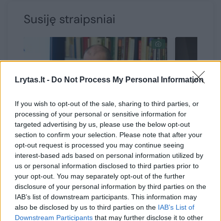
Susiję straipsniai
Lrytas.lt -
Do Not Process My Personal Information
If you wish to opt-out of the sale, sharing to third parties, or
processing of your personal or sensitive information for
→
targeted advertising by us, please use the below opt-out
section to confirm your selection. Please note that after your
Valdantieji skeptiški dėl S.
S. Skvern
opt-out request is processed you may continue seeing
Skvernelio siūlymų kartu su
klausimų
interest-based ads based on personal information utilized by
VSD tirti ir buvusio pareigūno
bijo, ar
us or personal information disclosed to third parties prior to
your opt-out. You may separately opt-out of the further
A. Martinkaus istoriją
departa
disclosure of your personal information by third parties on the
IAB’s list of downstream participants. This information may
also be disclosed by us to third parties on the
IAB’s List of
Downstream Participants
that may further disclose it to other