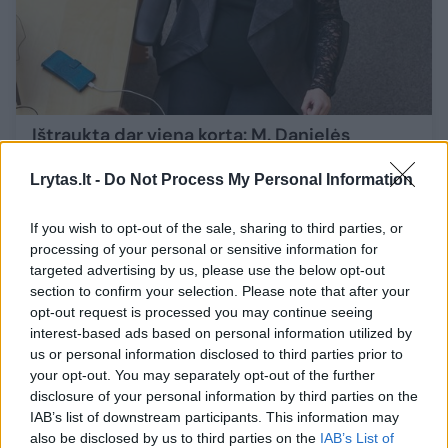
Ištraukta dar viena korta: M. Danielės
atleidimas iš Seimo Priklausomybių
Lrytas.lt -
Do Not Process My Personal Information
prevencijos komisijos pirmininkės pareigų
Lietuvos diena
2023-03-22
If you wish to opt-out of the sale, sharing to third parties, or
processing of your personal or sensitive information for
targeted advertising by us, please use the below opt-out
5
section to confirm your selection. Please note that after your
opt-out request is processed you may continue seeing
interest-based ads based on personal information utilized by
us or personal information disclosed to third parties prior to
your opt-out. You may separately opt-out of the further
disclosure of your personal information by third parties on the
IAB’s list of downstream participants. This information may
also be disclosed by us to third parties on the
IAB’s List of