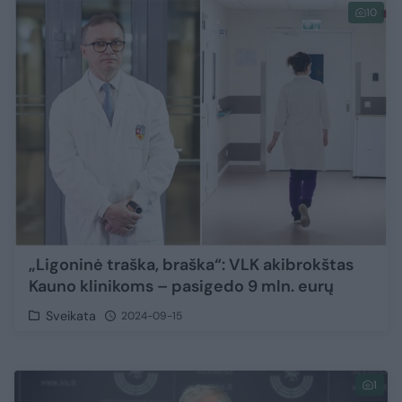
10
„Ligoninė traška, braška“: VLK akibrokštas
Kauno klinikoms – pasigedo 9 mln. eurų
Sveikata
2024-09-15
1