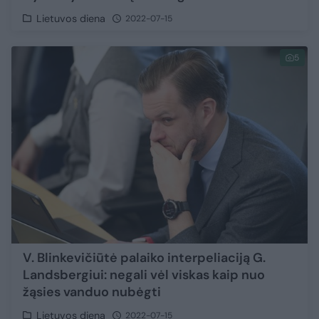
Lietuvos diena
2022-07-15
5
V. Blinkevičiūtė palaiko interpeliaciją G.
Landsbergiui: negali vėl viskas kaip nuo
žąsies vanduo nubėgti
Lietuvos diena
2022-07-15