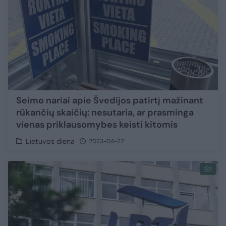
Seimo nariai apie Švedijos patirtį mažinant
rūkančių skaičių: nesutaria, ar prasminga
vienas priklausomybes keisti kitomis
Lietuvos diena
2023-04-22
1