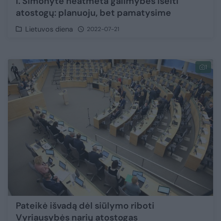
I. Šimonytė neatmeta galimybės išeiti
atostogų: planuoju, bet pamatysime
Lietuvos diena
2022-07-21
1
Pateikė išvadą dėl siūlymo riboti
Vyriausybės narių atostogas