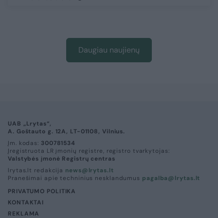
Daugiau naujienų
UAB „Lrytas“,
A. Goštauto g. 12A, LT-01108, Vilnius.
Įm. kodas:
300781534
Įregistruota LR įmonių registre, registro tvarkytojas:
Valstybės įmonė Registrų centras
lrytas.lt redakcija
news@lrytas.lt
Pranešimai apie techninius nesklandumus
pagalba@lrytas.lt
PRIVATUMO POLITIKA
KONTAKTAI
REKLAMA