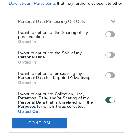
Downstream Participants
that may further disclose it to other
third parties.
Personal Data Processing Opt Outs
Parlamentarių siūlymas: valstybės lėšomis
I want to opt-out of the Sharing of my
personal data.
reklamuoti donorystę, donoro korteles
Opted In
siūlyti ir vairuotojams
I want to opt-out of the Sale of my
Lietuvos diena
2023-02-02
Personal Data.
Opted In
I want to opt-out of processing my
Personal Data for Targeted Advertising.
1
Opted In
I want to opt-out of Collection, Use,
Retention, Sale, and/or Sharing of my
Personal Data that Is Unrelated with the
Purposes for which it was collected.
Opted Out
CONFIRM