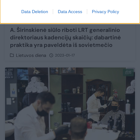
Data Deletion
Data Access
Privacy Policy
A. Širinskienė siūlo riboti LRT generalinio
direktoriaus kadencijų skaičių: dabartinė
praktika yra paveldėta iš sovietmečio
Lietuvos diena
2023-01-17
5