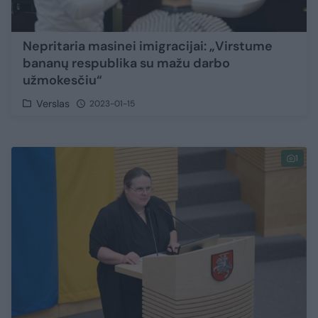
Nepritaria masinei imigracijai: „Virstume
bananų respublika su mažu darbo
užmokesčiu“
Verslas
2023-01-15
1