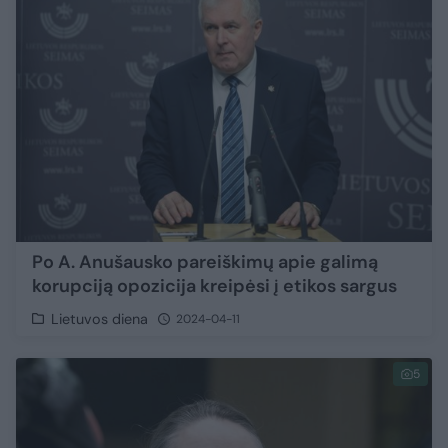
Po A. Anušausko pareiškimų apie galimą
korupciją opozicija kreipėsi į etikos sargus
Lietuvos diena
2024-04-11
5