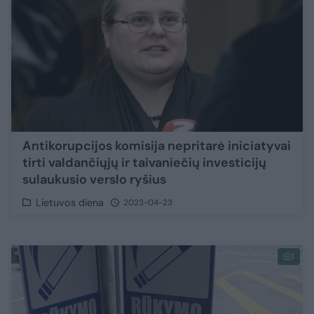
Antikorupcijos komisija nepritarė iniciatyvai
tirti valdančiųjų ir taivaniečių investicijų
sulaukusio verslo ryšius
Lietuvos diena
2023-04-23
1