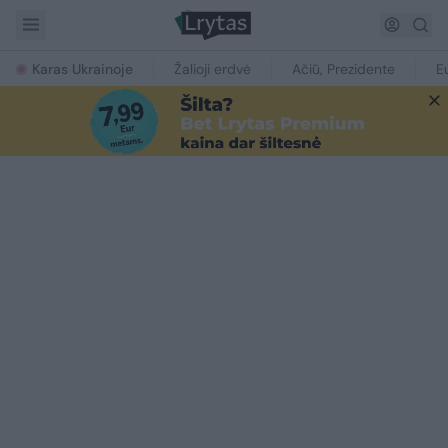
Karas Ukrainoje
Žalioji erdvė
Ačiū, Prezidente
E