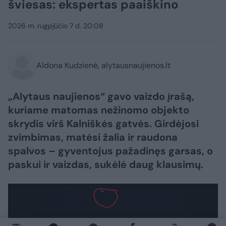
šviesas: ekspertas paaiškino
2026 m. rugpjūčio 7 d. 20:08
Aldona Kudzienė, alytausnaujienos.lt
„Alytaus naujienos“ gavo vaizdo įrašą,
kuriame matomas nežinomo objekto
skrydis virš Kalniškės gatvės. Girdėjosi
zvimbimas, matėsi žalia ir raudona
spalvos – gyventojus pažadinęs garsas, o
paskui ir vaizdas, sukėlė daug klausimų.