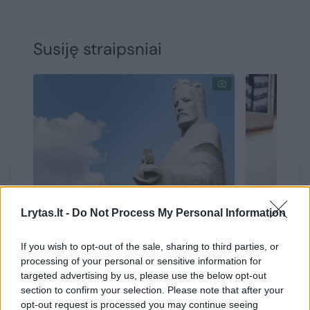
Susiję straipsniai
Lrytas.lt -
Do Not Process My Personal Information
Nuo Mindaugo laikų į
Į Lietuvą
šiandienos Lietuvą: liepos 6-
lyderiais
If you wish to opt-out of the sale, sharing to third parties, or
ąją Vilniaus renginiai primins
pusės: pa
processing of your personal or sensitive information for
šalies pasiekimus ir užduos
targeted advertising by us, please use the below opt-out
toną „Tautiškai giesmei“
section to confirm your selection. Please note that after your
pasaulyje
opt-out request is processed you may continue seeing