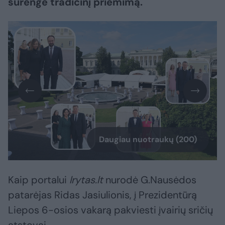
surengė tradicinį priėmimą.
Daugiau nuotraukų (200)
Kaip portalui
lrytas.lt
nurodė G.Nausėdos
patarėjas Ridas Jasiulionis, į Prezidentūrą
Liepos 6-osios vakarą pakviesti įvairių sričių