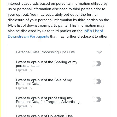
interest-based ads based on personal information utilized by
us or personal information disclosed to third parties prior to
your opt-out. You may separately opt-out of the further
disclosure of your personal information by third parties on the
IAB’s list of downstream participants. This information may
Pasak G.Nausėdos atstovo, renginyje šiemet
also be disclosed by us to third parties on the
IAB’s List of
Downstream Participants
that may further disclose it to other
taip pat tradiciškai dalyvaus prezidento
third parties.
kanceliarijoje jau ne pirmus metus
Personal Data Processing Opt Outs
vykstančios „DUOday“ iniciatyvos dalyviai,
žmones su negalia vienijančių asociacijų,
I want to opt-out of the Sharing of my
personal data.
užsienio lietuvių bendruomenių atstovai.
Opted In
I want to opt-out of the Sale of my
Personal Data.
„Į renginį šiemet taip pat pakviesti
Opted In
visuomenininkai, tapę prezidento inicijuoto
I want to opt-out of processing my
Personal Data for Targeted Advertising.
projekto „Lietuvos galia“ metinių
Opted In
apdovanojimų laureatais.
I want to opt-out of Collection, Use,