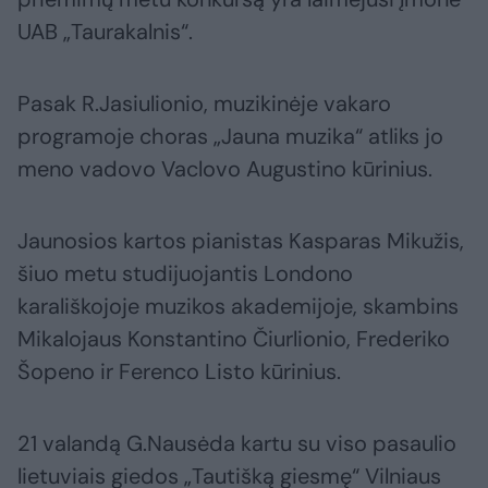
UAB „Taurakalnis“.
Pasak R.Jasiulionio, muzikinėje vakaro
programoje choras „Jauna muzika“ atliks jo
meno vadovo Vaclovo Augustino kūrinius.
Jaunosios kartos pianistas Kasparas Mikužis,
šiuo metu studijuojantis Londono
karališkojoje muzikos akademijoje, skambins
Mikalojaus Konstantino Čiurlionio, Frederiko
Šopeno ir Ferenco Listo kūrinius.
21 valandą G.Nausėda kartu su viso pasaulio
lietuviais giedos „Tautišką giesmę“ Vilniaus