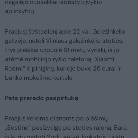
negalėjo nuosekliai išdėstyti įvykio
aplinkybių.
Praėjusį šeštadienį apie 22 val. Geležinkelio
gatvėje, netoli Vilniaus geležinkelio stoties,
trys plėšikai užpuolė 61 metų vyriškį, iš jo
atėmė mobiliojo ryšio telefoną „Xiaomi
Redmi“ ir piniginę, kurioje buvo 25 eurai ir
banko mokėjimo kortelė.
Pats prarado paspirtuką
Praėjus kelioms dienoms po plėšimų
„Sostinė“ pasižvalgė po stoties rajoną. Bare,
iš kurio matyti Sodų gatvė, lankytojų tiršta.