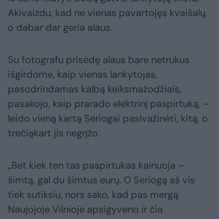
Akivaizdu, kad ne vienas pavartojęs kvaišalų,
o dabar dar geria alaus.
Su fotografu prisėdę alaus bare netrukus
išgirdome, kaip vienas lankytojas,
pasodrindamas kalbą keiksmažodžiais,
pasakojo, kaip prarado elektrinį paspirtuką, –
leido vieną kartą Seriogai pasivažinėti, kitą, o
trečiąkart jis negrįžo.
„Bet kiek ten tas paspirtukas kainuoja –
šimtą, gal du šimtus eurų. O Seriogą aš vis
tiek sutiksiu, nors sako, kad pas mergą
Naujojoje Vilnioje apsigyveno ir čia