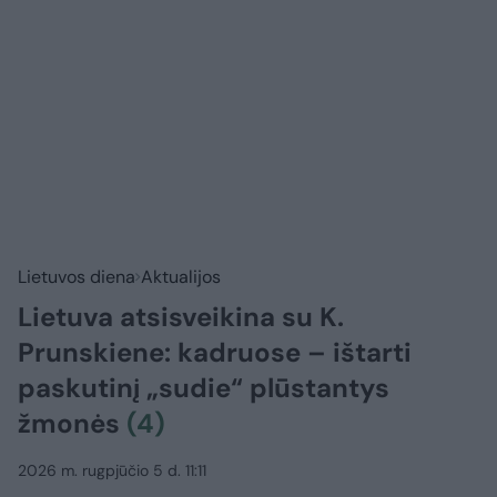
Lietuvos diena
Aktualijos
Lietuva atsisveikina su K.
Prunskiene: kadruose – ištarti
paskutinį „sudie“ plūstantys
žmonės
(4)
2026 m. rugpjūčio 5 d. 11:11