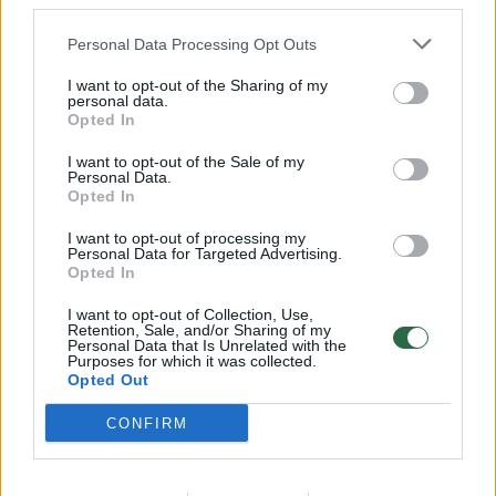
third parties.
užstatyti gyvenamaisiais namais ir biurais,
Personal Data Processing Opt Outs
pratęsti Sodų gatvę (žr. vizualizaciją), atkurti
Strumilos sodus, o autobusų stoties
I want to opt-out of the Sharing of my
personal data.
terminalas turėtų atsirasti šalia Geležinkelio
Opted In
gatvės.
I want to opt-out of the Sale of my
Personal Data.
Opted In
Čia šiuo metu yra nedidelis valstybinės
I want to opt-out of processing my
žemės plotas – ten, kur šiuo metu
Personal Data for Targeted Advertising.
Opted In
automobilių stovėjimo aikštelė prie prekybos
I want to opt-out of Collection, Use,
centro „Iki“.
Retention, Sale, and/or Sharing of my
Personal Data that Is Unrelated with the
Purposes for which it was collected.
Opted Out
Savivaldybės tarybos narys, buvęs meras
CONFIRM
A.Zuokas įsitikinęs, kad rengiamas planas –
paprasčiausias stoties naikinimas, o