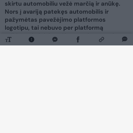
skirtu automobiliu vežė marčią ir anūkę.
Nors į avariją patekęs automobilis ir
pažymėtas pavežėjimo platformos
logotipu, tai nebuvo per platformą
teikiama keleivių vežimo paslauga, tai
buvo privati kelionė.
Daugiau nuotraukų (26)