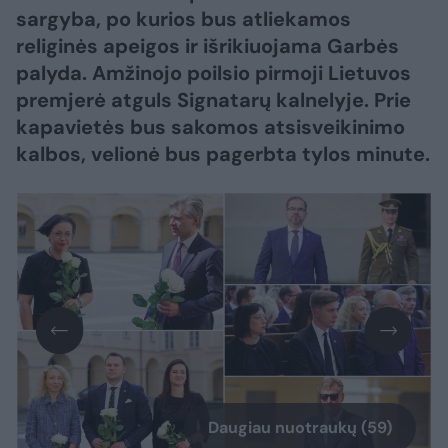
sargyba, po kurios bus atliekamos
religinės apeigos ir išrikiuojama Garbės
palyda. Amžinojo poilsio pirmoji Lietuvos
premjerė atguls Signatarų kalnelyje. Prie
kapavietės bus sakomos atsisveikinimo
kalbos, velionė bus pagerbta tylos minute.
Daugiau nuotraukų (59)