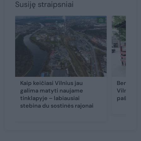
Susiję straipsniai
Kaip keičiasi Vilnius jau
Benamių
galima matyti naujame
Vilniaus
tinklapyje – labiausiai
pašonėje
stebina du sostinės rajonai