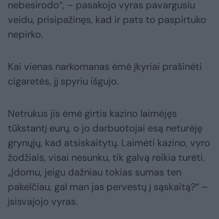
nebesirodo“, – pasakojo vyras pavargusiu
veidu, prisipažinęs, kad ir pats to paspirtuko
nepirko.
Kai vienas narkomanas ėmė įkyriai prašinėti
cigaretės, jį spyriu išgujo.
Netrukus jis ėmė girtis kazino laimėjęs
tūkstantį eurų, o jo darbuotojai esą neturėję
grynųjų, kad atsiskaitytų. Laimėti kazino, vyro
žodžiais, visai nesunku, tik galvą reikia turėti.
„Įdomu, jeigu dažniau tokias sumas ten
pakelčiau, gal man jas pervestų į sąskaitą?“ –
įsisvajojo vyras.