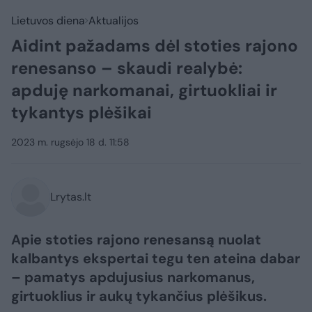
Lietuvos diena
Aktualijos
Aidint pažadams dėl stoties rajono
renesanso – skaudi realybė:
apduję narkomanai, girtuokliai ir
tykantys plėšikai
2023 m. rugsėjo 18 d. 11:58
Lrytas.lt
Apie stoties rajono renesansą nuolat
kalbantys ekspertai tegu ten ateina dabar
– pamatys apdujusius narkomanus,
girtuoklius ir aukų tykančius plėšikus.