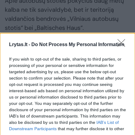
Apie autobusų stoties pokyčius daug metų
kalba ne tik savivaldybė, bet ir teritoriją
valdančios bendrovės „Vilniaus autobusų
stotis“ bei „Baltisches Haus“.
Lrytas.lt -
Do Not Process My Personal Information
Visam kompleksui projektinius pasiūlymus
rengė architektų biuras „DO Architects“,
If you wish to opt-out of the sale, sharing to third parties, or
kuriame dirba buvusio mero R.Šimašiaus
processing of your personal or sensitive information for
targeted advertising by us, please use the below opt-out
žmona G.T.Gylytė, o detaliojo plano
section to confirm your selection. Please note that after your
sprendinius kuria kita įmonė – „Senojo
opt-out request is processed you may continue seeing
interest-based ads based on personal information utilized by
miesto architektai“.
us or personal information disclosed to third parties prior to
your opt-out. You may separately opt-out of the further
disclosure of your personal information by third parties on the
Jau dabar aišku, kad autobusų stoties plotas
IAB’s list of downstream participants. This information may
ateityje smarkiai sumažės, nes privatūs
also be disclosed by us to third parties on the
IAB’s List of
Downstream Participants
that may further disclose it to other
stoties savininkai dalį sklypo planuoja