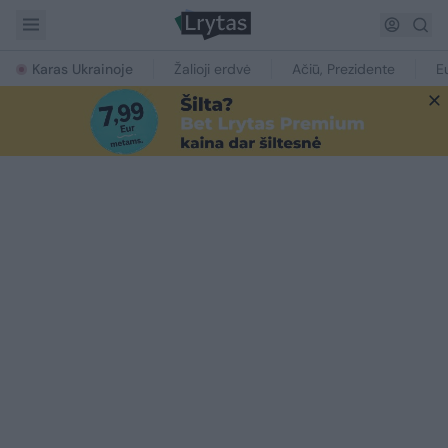
Karas Ukrainoje
Žalioji erdvė
Ačiū, Prezidente
E