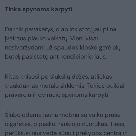
Tinka spynoms karpyti
Dar tik pavakarys, o aplink stotį jau pilna
įvairaus plauko valkatų. Vieni visai
nesivaržydami už spaudos kiosko gėrė alų
butelį pasistatę ant kondicionieriaus.
Kitas knisosi po šiukšlių dėžes, atliekas
traukdamas metalo žirklėmis. Tokios puikiai
praverčia ir dviračių spynoms karpyti.
Šlubčiodama jauna motina su vaiku prašė
cigaretės, o paskui rankiojo nuorūkas. Tiesa,
parūkiusi nusivedė sūnų į prekybos centrą ir