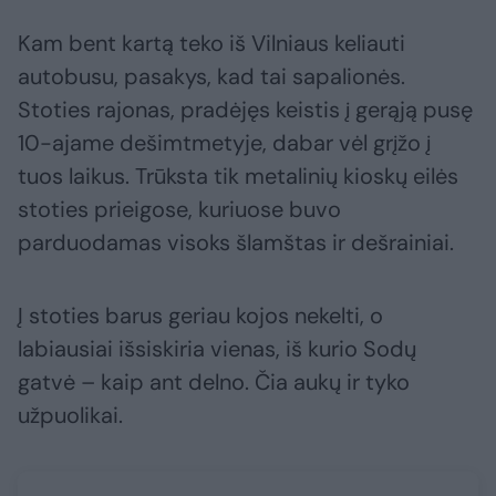
Kam bent kartą teko iš Vilniaus keliauti
autobusu, pasakys, kad tai sapalionės.
Stoties rajonas, pradėjęs keistis į gerąją pusę
10-ajame dešimtmetyje, dabar vėl grįžo į
tuos laikus. Trūksta tik metalinių kioskų eilės
stoties prieigose, kuriuose buvo
parduodamas visoks šlamštas ir dešrainiai.
Į stoties barus geriau kojos nekelti, o
labiausiai išsiskiria vienas, iš kurio Sodų
gatvė – kaip ant delno. Čia aukų ir tyko
užpuolikai.