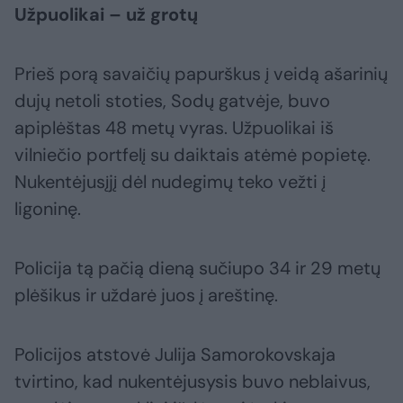
Užpuolikai – už grotų
Prieš porą savaičių papurškus į veidą ašarinių
dujų netoli stoties, Sodų gatvėje, buvo
apiplėštas 48 metų vyras. Užpuolikai iš
vilniečio portfelį su daiktais atėmė popietę.
Nukentėjusįjį dėl nudegimų teko vežti į
ligoninę.
Policija tą pačią dieną sučiupo 34 ir 29 metų
plėšikus ir uždarė juos į areštinę.
Policijos atstovė Julija Samorokovskaja
tvirtino, kad nukentėjusysis buvo neblaivus,