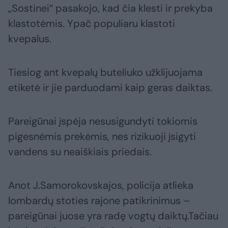
„Sostinei“ pasakojo, kad čia klesti ir prekyba
klastotėmis. Ypač populiaru klastoti
kvepalus.
Tiesiog ant kvepalų buteliuko užklijuojama
etiketė ir jie parduodami kaip geras daiktas.
Pareigūnai įspėja nesusigundyti tokiomis
pigesnėmis prekėmis, nes rizikuoji įsigyti
vandens su neaiškiais priedais.
Anot J.Samorokovskajos, policija atlieka
lombardų stoties rajone patikrinimus –
pareigūnai juose yra radę vogtų daiktų.Tačiau