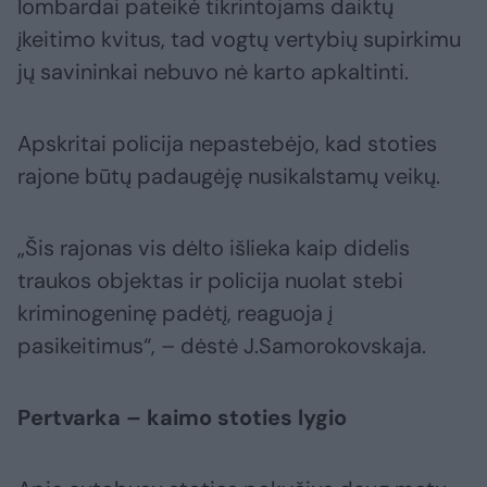
lombardai pateikė tikrintojams daiktų
įkeitimo kvitus, tad vogtų vertybių supirkimu
jų savininkai nebuvo nė karto apkaltinti.
Apskritai policija nepastebėjo, kad stoties
rajone būtų padaugėję nusikalstamų veikų.
„Šis rajonas vis dėlto išlieka kaip didelis
traukos objektas ir policija nuolat stebi
kriminogeninę padėtį, reaguoja į
pasikeitimus“, – dėstė J.Samorokovskaja.
Pertvarka – kaimo stoties lygio