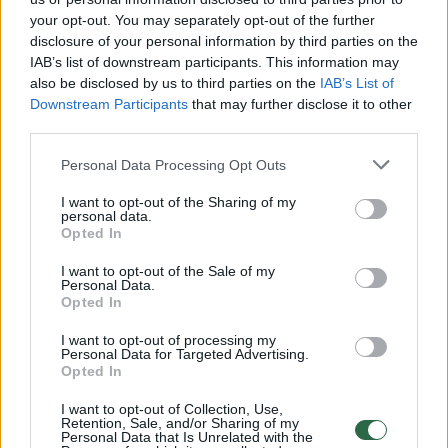
your opt-out. You may separately opt-out of the further
„Tikrai kviestumėme Seimo narius šiandien
disclosure of your personal information by third parties on the
IAB’s list of downstream participants. This information may
ateiti į mitingą, bendrauti su mokytojais,
also be disclosed by us to third parties on the
IAB’s List of
išgirsti juos ir balsuoti ne taip galbūt, kaip
Downstream Participants
that may further disclose it to other
third parties.
liepia partijos vadovai, bet balsuoti pagal
sąžinę (...), įsiklausant ir atstovaujant
Personal Data Processing Opt Outs
mokytojus, visuomenę“, – kalbėjo LŠDPS
I want to opt-out of the Sharing of my
pirmininkas. ELTA primena, kad trečiadienį
personal data.
Opted In
švietimo darbuotojų profesinė sąjunga
I want to opt-out of the Sale of my
atnaujina mokytojų streiką. Profsąjungos
Personal Data.
Opted In
pirmininko A. Navicko teigimu, streikuoti
ketina virš 3 tūkst. pedagogų ir 200 ugdymo
I want to opt-out of processing my
Personal Data for Targeted Advertising.
įstaigų. Pirmąją streiko dieną planuojamas ir
Opted In
mokytojų mitingas prie Seimo.
I want to opt-out of Collection, Use,
Retention, Sale, and/or Sharing of my
Personal Data that Is Unrelated with the