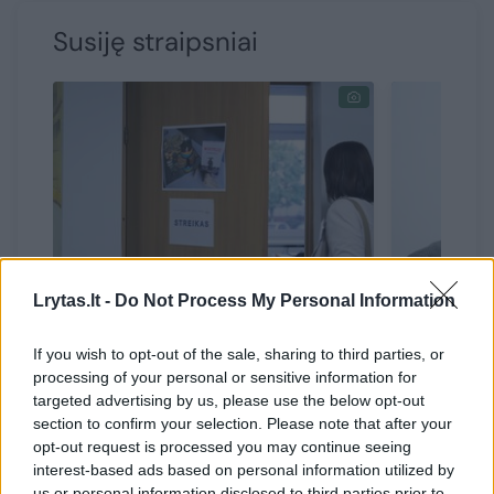
Susiję straipsniai
Lrytas.lt -
Do Not Process My Personal Information
Virš 3 tūkst. pedagogų ir 200
A. Navic
ugdymo įstaigų vėl skelbia
mokytojus
If you wish to opt-out of the sale, sharing to third parties, or
streiką: rinksis mitingui prie
profesin
processing of your personal or sensitive information for
Seimo
targeted advertising by us, please use the below opt-out
section to confirm your selection. Please note that after your
opt-out request is processed you may continue seeing
interest-based ads based on personal information utilized by
us or personal information disclosed to third parties prior to