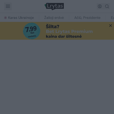
Karas Ukrainoje
Žalioji erdvė
Ačiū, Prezidente
E