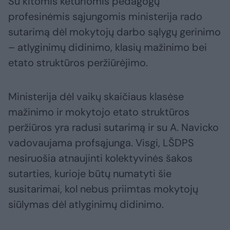
Su kitomis keturiomis pedagogų
profesinėmis sąjungomis ministerija rado
sutarimą dėl mokytojų darbo sąlygų gerinimo
– atlyginimų didinimo, klasių mažinimo bei
etato struktūros peržiūrėjimo.
Ministerija dėl vaikų skaičiaus klasėse
mažinimo ir mokytojo etato struktūros
peržiūros yra radusi sutarimą ir su A. Navicko
vadovaujama profsąjunga. Visgi, LŠDPS
nesiruošia atnaujinti kolektyvinės šakos
sutarties, kurioje būtų numatyti šie
susitarimai, kol nebus priimtas mokytojų
siūlymas dėl atlyginimų didinimo.