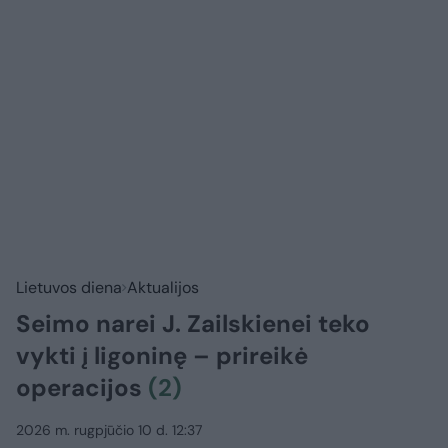
Lietuvos diena
Aktualijos
Seimo narei J. Zailskienei teko
vykti į ligoninę – prireikė
operacijos
(2)
2026 m. rugpjūčio 10 d. 12:37