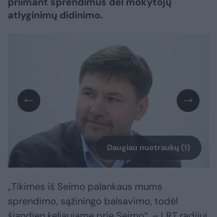
priimant sprendimus dėl mokytojų
atlyginimų didinimo.
Daugiau nuotraukų (1)
„Tikimės iš Seimo palankaus mums
sprendimo, sąžiningo balsavimo, todėl
šiandien keliaujame prie Seimo“, – LRT radijui