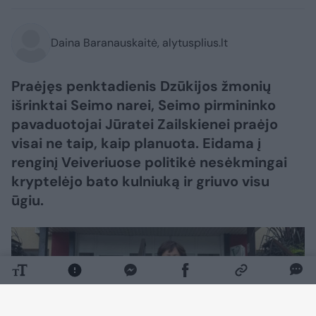
Daina Baranauskaitė, alytusplius.lt
Praėjęs penktadienis Dzūkijos žmonių
išrinktai Seimo narei, Seimo pirmininko
pavaduotojai Jūratei Zailskienei praėjo
visai ne taip, kaip planuota. Eidama į
renginį Veiveriuose politikė nesėkmingai
kryptelėjo bato kulniuką ir griuvo visu
ūgiu.