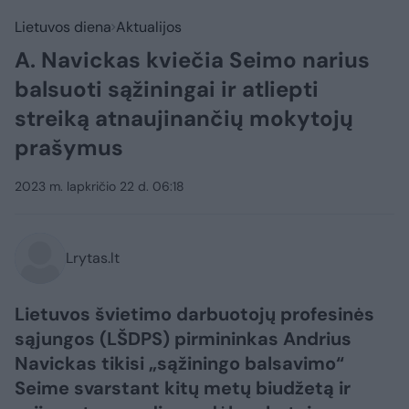
Lietuvos diena
Aktualijos
A. Navickas kviečia Seimo narius
balsuoti sąžiningai ir atliepti
streiką atnaujinančių mokytojų
prašymus
2023 m. lapkričio 22 d. 06:18
Lrytas.lt
Lietuvos švietimo darbuotojų profesinės
sąjungos (LŠDPS) pirmininkas Andrius
Navickas tikisi „sąžiningo balsavimo“
Seime svarstant kitų metų biudžetą ir