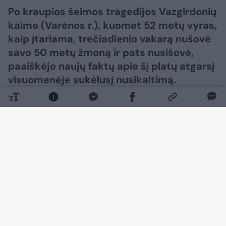
Po kraupios šeimos tragedijos Vazgirdonių
kaime (Varėnos r.), kuomet 52 metų vyras,
kaip įtariama, trečiadienio vakarą nušovė
savo 50 metų žmoną ir pats nusišovė,
paaiškėjo naujų faktų apie šį platų atgarsį
visuomenėje sukėlusį nusikaltimą.
Daugiau nuotraukų (5)