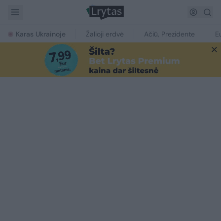
Karas Ukrainoje
Žalioji erdvė
Ačiū, Prezidente
E