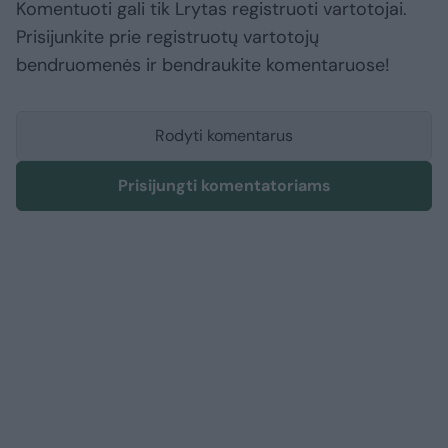
Komentuoti gali tik Lrytas registruoti vartotojai.
Prisijunkite prie registruotų vartotojų
bendruomenės ir bendraukite komentaruose!
Rodyti komentarus
Prisijungti komentatoriams