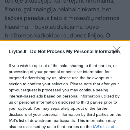
tokioje situacijoje, kai artėjant rinkimams,
žinote, gal analogija nelabai tinkama, bet
kažkas panašaus kaip ir mokesčių reformos
klausimu – buvo atidėliojama, buvo
braižomos kažkokios raudonos linijos. O
dabar atėjo tas metas, kai nebeįmanoma
Lrytas.lt -
Do Not Process My Personal Information
susitarti pačiame Seime“, – atkreipė dėmesį
prezidentas.
If you wish to opt-out of the sale, sharing to third parties, or
processing of your personal or sensitive information for
targeted advertising by us, please use the below opt-out
Visgi G. Nausėda pabrėžė, kad
section to confirm your selection. Please note that after your
homoseksualių porų santykiai turėtų būti
opt-out request is processed you may continue seeing
interest-based ads based on personal information utilized by
reglamentuoti laikantis Konstitucijos
us or personal information disclosed to third parties prior to
nuostatų.
your opt-out. You may separately opt-out of the further
disclosure of your personal information by third parties on the
IAB’s list of downstream participants. This information may
also be disclosed by us to third parties on the
IAB’s List of