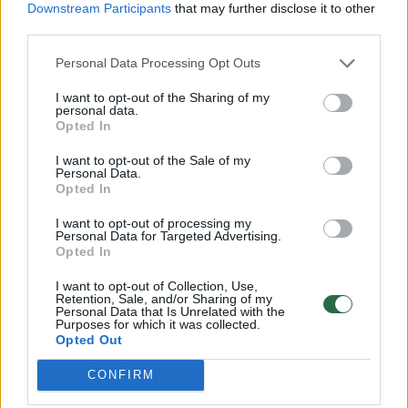
Susiję straipsniai
Downstream Participants
that may further disclose it to other
third parties.
Personal Data Processing Opt Outs
I want to opt-out of the Sharing of my
personal data.
Opted In
I want to opt-out of the Sale of my
Personal Data.
Opted In
I want to opt-out of processing my
V. Čmilytė-Nielsen: biudžeto
V. Mitalas
Personal Data for Targeted Advertising.
Opted In
ir civilinės sąjungos klausimų
partneria
sujungimas man nepriimtinas
maksimal
I want to opt-out of Collection, Use,
civilinės
Retention, Sale, and/or Sharing of my
Personal Data that Is Unrelated with the
Purposes for which it was collected.
Opted Out
CONFIRM