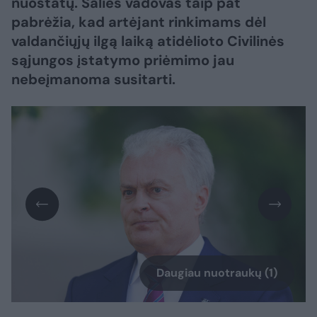
nuostatų. Šalies vadovas taip pat
pabrėžia, kad artėjant rinkimams dėl
valdančiųjų ilgą laiką atidėlioto Civilinės
sąjungos įstatymo priėmimo jau
nebeįmanoma susitarti.
Daugiau nuotraukų (1)