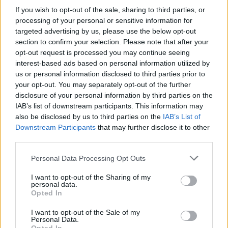
If you wish to opt-out of the sale, sharing to third parties, or
processing of your personal or sensitive information for
targeted advertising by us, please use the below opt-out
section to confirm your selection. Please note that after your
opt-out request is processed you may continue seeing
interest-based ads based on personal information utilized by
us or personal information disclosed to third parties prior to
your opt-out. You may separately opt-out of the further
Tarp svarbiausių numatomų darbų ji nurodė
disclosure of your personal information by third parties on the
ekspertinę pagalbą rengiant Nekilnojamojo
IAB’s list of downstream participants. This information may
also be disclosed by us to third parties on the
IAB’s List of
kultūros paveldo apsaugos, Kilnojamųjų
Downstream Participants
that may further disclose it to other
kultūros vertybių apsaugos, Statybos
third parties.
įstatymų pakeitimų projektus. V. Ščiglienė iš
Personal Data Processing Opt Outs
Seimo tribūnos žadėjo didesnį dėmesį skirti
I want to opt-out of the Sharing of my
regionams ir savivaldybėms, kurioms
personal data.
Opted In
Paveldo komisija rengia naują paveldosauginį
I want to opt-out of the Sale of my
indeksą. Daugiau pastangų, anot jos, bus
Personal Data.