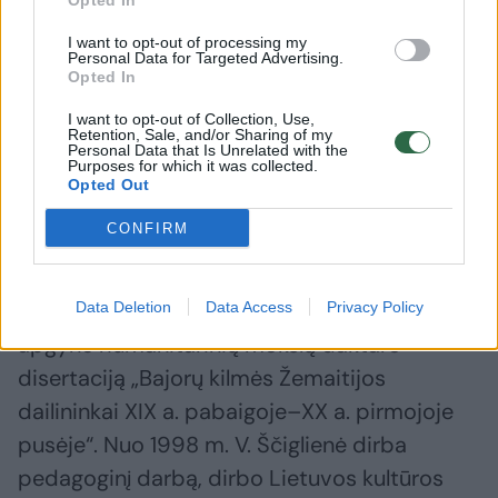
skiriama užsienyje esančio lietuviško kultūros
Opted In
paveldo identifikavimui ir aktualizavimui.
I want to opt-out of processing my
Personal Data for Targeted Advertising.
Opted In
Vilniuje gimusi menotyrininkė, humanitarinių
I want to opt-out of Collection, Use,
Retention, Sale, and/or Sharing of my
mokslų daktarė, pedagogė, kultūros paveldo
Personal Data that Is Unrelated with the
Purposes for which it was collected.
tyrinėtoja ir ekspertė Vaidutė Ščiglienė 1996
Opted Out
m. baigė dailėtyros bakalauro studijas
CONFIRM
Vilniaus dailės akademijos Meno istorijos ir
teorijos katedroje. 1998 m. šioje akademijoje
įgijo menotyros magistro laipsnį, o 2004 m.
Data Deletion
Data Access
Privacy Policy
apgynė humanitarinių mokslų daktaro
disertaciją „Bajorų kilmės Žemaitijos
dailininkai XIX a. pabaigoje–XX a. pirmojoje
pusėje“. Nuo 1998 m. V. Ščiglienė dirba
pedagoginį darbą, dirbo Lietuvos kultūros