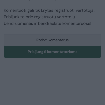
Komentuoti gali tik Lrytas registruoti vartotojai.
Prisijunkite prie registruotų vartotojų
bendruomenės ir bendraukite komentaruose!
Rodyti komentarus
Prisijungti komentatoriams