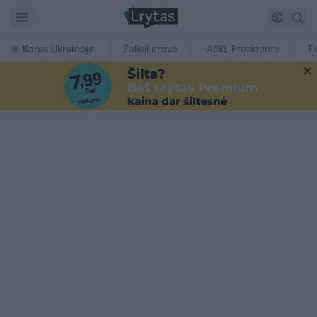
Karas Ukrainoje
Žalioji erdvė
Ačiū, Prezidente
E