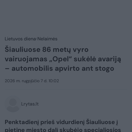
Lietuvos diena
Nelaimės
Šiauliuose 86 metų vyro
vairuojamas „Opel“ sukėlė avariją
– automobilis apvirto ant stogo
2026 m. rugpjūčio 7 d. 10:02
Lrytas.lt
Penktadienį prieš vidurdienį Šiauliuose į
pietinę miesto dalį skubėjo specialiosios