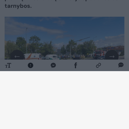
tarnybos.
Daugiau nuotraukų (3)
11 val. 15 min. buvo gautas pranešimas avariją
apie Tilžės gatvėje ir po susidūrimo apvirtusį
automobilį.