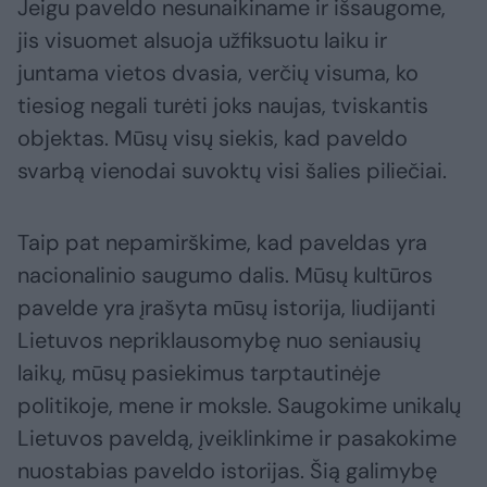
Jeigu paveldo nesunaikiname ir išsaugome,
jis visuomet alsuoja užfiksuotu laiku ir
juntama vietos dvasia, verčių visuma, ko
tiesiog negali turėti joks naujas, tviskantis
objektas. Mūsų visų siekis, kad paveldo
svarbą vienodai suvoktų visi šalies piliečiai.
Taip pat nepamirškime, kad paveldas yra
nacionalinio saugumo dalis. Mūsų kultūros
pavelde yra įrašyta mūsų istorija, liudijanti
Lietuvos nepriklausomybę nuo seniausių
laikų, mūsų pasiekimus tarptautinėje
politikoje, mene ir moksle. Saugokime unikalų
Lietuvos paveldą, įveiklinkime ir pasakokime
nuostabias paveldo istorijas. Šią galimybę