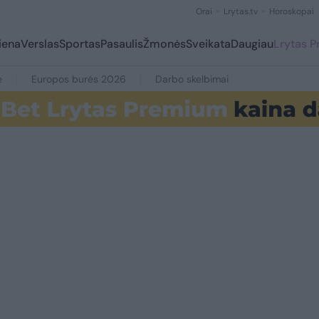
Orai
Lrytas.tv
Horoskopai
iena
Verslas
Sportas
Pasaulis
Žmonės
Sveikata
Daugiau
Lrytas 
e
Europos burės 2026
Darbo skelbimai