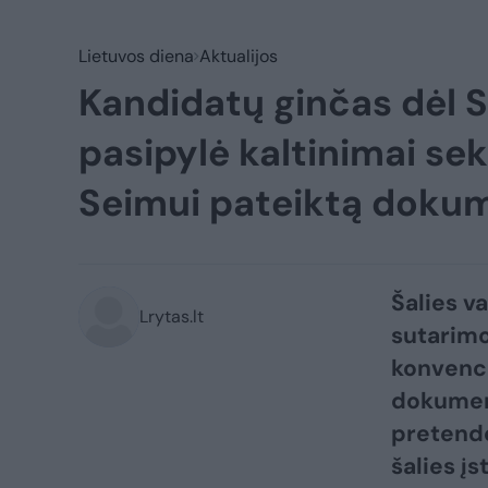
Lietuvos diena
Aktualijos
Kandidatų ginčas dėl 
pasipylė kaltinimai sek
Seimui pateiktą doku
Šalies v
Lrytas.lt
sutarimo
konvenci
dokument
pretende
šalies į