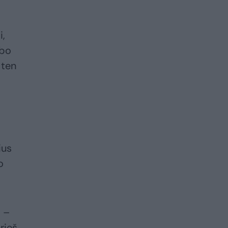
i,
abo
 ten
ius
o
s –
rieš