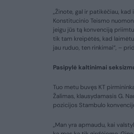
„Žinote, gal ir patikėčiau, kad 
Konstitucinio Teismo nuomonę 
jeigu jūs tą konvenciją priimtu
tik tam kreipėtės, kad laimėt
jau ruduo, ten rinkimai“, – pr
Pasipylė kaltinimai seksizm
Tuo metu buvęs KT pirmininkas
Žalimas, klausydamasis G. Na
pozicijos Stambulo konvencijos
„Man yra apmaudu, kai valstyb
ką mes ką tik girdėjome. Gina p