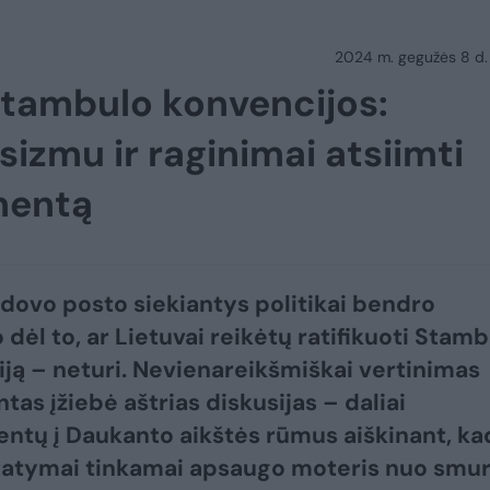
2024 m. gegužės 8 d.
Stambulo konvencijos:
sizmu ir raginimai atsiimti
mentą
adovo posto siekiantys politikai bendro
 dėl to, ar Lietuvai reikėtų ratifikuoti Stam
ją – neturi. Nevienareikšmiškai vertinimas
as įžiebė aštrias diskusijas – daliai
ntų į Daukanto aikštės rūmus aiškinant, ka
statymai tinkamai apsaugo moteris nuo smur