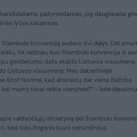
ms kandidatams, pažymėdamas, jog daugiausiai gi
inės lyties klausimas.
. Stambulo konvenciją sudaro dvi dalys. Dėl smur
 aišku, tik nežinau, kuo Stambulo konvencija iš e
 tarpu genderizmo dalis skaldo Lietuvos visuomenę. 
ldo Lietuvos visuomenę. Mes dabartinėje
me šito? Norime, kad atsirastų dar viena žiežirba
kai mums tikrai reikia vienybės?“ – kėlė klausim
pė apie valdančiųjų iniciatyvą dėl Stambulo konvenc
sti, kad toks žingsnis buvo nenuoširdus.