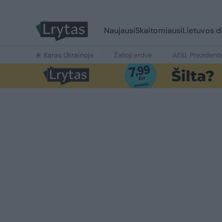
Naujausi
Skaitomiausi
Lietuvos d
Karas Ukrainoje
Žalioji erdvė
Ačiū, Prezident