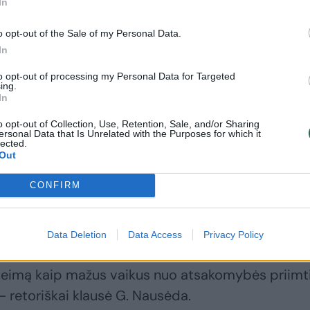
In
o opt-out of the Sale of my Personal Data.
In
Suskaičiavo, kiek
Propagandiniame
to opt-out of processing my Personal Data for Targeted
rinkėjų jau atidavė
Baltarusijos kanale
ing.
In
balsus: norinčiųjų
– G. Jeglinsko
eilės kai kur
interviu:
o opt-out of Collection, Use, Retention, Sale, and/or Sharing
ersonal Data that Is Unrelated with the Purposes for which it
driekėsi ir po 20 val.
kandidatas į
lected.
prezidentus
Out
paaiškino, kas įvyko
CONFIRM
Data Deletion
Data Access
Privacy Policy
 Seimą kaip mažus vaikus nuo atsakomybės priimt
– retoriškai klausė G. Nausėda.