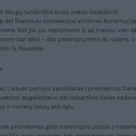
iš tikrųjų nuoširdžiai buvo siekta išsiaiškinti
dėl Stambulo konvencijos atitikties Konstitucija
mėte. Bet jūs jos nepriimsite. Ir, aš manau, viso l
umėte dar laiko – dar patemptumėte iki rudens, o
idūrė G. Nausėda.
u
, Laisvės partijos kandidatas į prezidentus Dain
usėdos, apgailestavo dėl dabartinio šalies vadov
 ir moterų teisių atžvilgiu.
ės prezidentas gina stereotipinį požiūrį į moteri
ožiūrį, kuris pateisina tokį diskriminacinį elgesį p