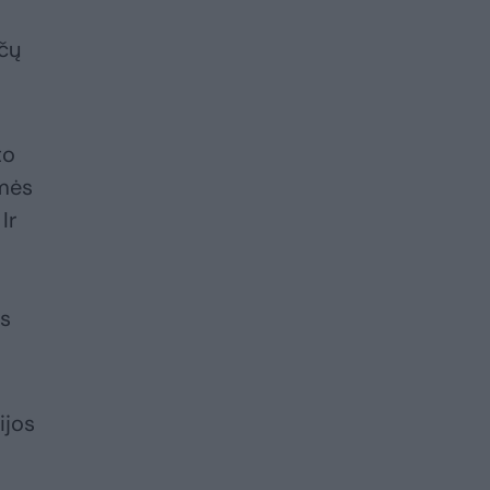
nčų
to
smės
Ir
us
ijos