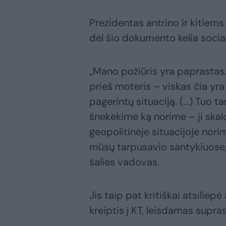
Prezidentas antrino ir kitie
dėl šio dokumento kelia social
„Mano požiūris yra paprastas
prieš moteris – viskas čia yra
pagerintų situaciją. (...) Tuo
šnekėkime ką norime – ji ska
geopolitinėje situacijoje nori
mūsų tarpusavio santykiuose, 
šalies vadovas.
Jis taip pat kritiškai atsilie
kreiptis į KT, leisdamas supra