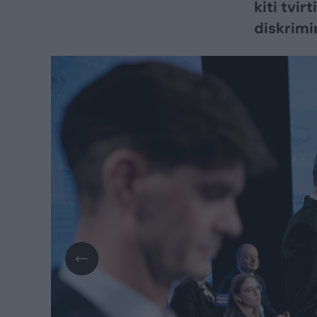
kiti tvir
diskrimi