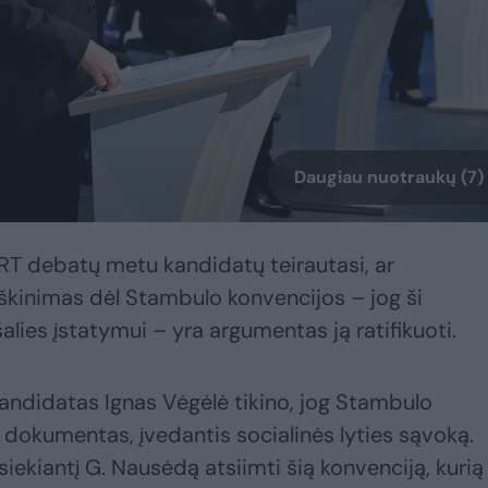
Daugiau nuotraukų (7)
RT debatų metu kandidatų teirautasi, ar
iškinimas dėl Stambulo konvencijos – jog ši
lies įstatymui – yra argumentas ją ratifikuoti.
kandidatas Ignas Vėgėlė tikino, jog Stambulo
 dokumentas, įvedantis socialinės lyties sąvoką.
siekiantį G. Nausėdą atsiimti šią konvenciją, kurią