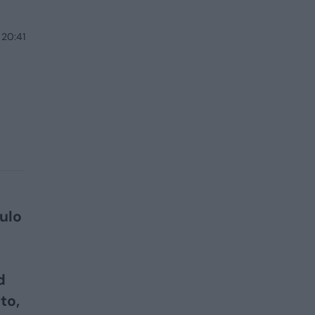
 20:41
bulo
d
to,