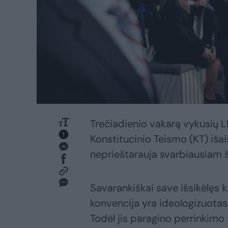
Trečiadienio vakarą vykusių L
Konstitucinio Teismo (KT) iša
neprieštarauja svarbiausiam ša
Savarankiškai save išsikėlęs 
konvencija yra ideologizuotas
Todėl jis paragino perrinkimo 