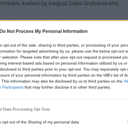
pirmtakė, kadenciją baigusi Dalia Grybauskaitė.
ialinę lytį. Socialinė lytis, gender, yra paminėta
ginė lytis (konvencijoje – ELTA) paminėta vieną
Do Not Process My Personal Information
ėgėlė.
to opt-out of the sale, sharing to third parties, or processing of your per
formation for targeted advertising by us, please use the below opt-out s
siimti šį teikimą ratifikuoti konvenciją“, – tikino ji
r selection. Please note that after your opt-out request is processed y
eing interest-based ads based on personal information utilized by us or
disclosed to third parties prior to your opt-out. You may separately opt-
losure of your personal information by third parties on the IAB’s list of
kino nematąs pagrindo taip elgtis.
. This information may also be disclosed by us to third parties on the
IA
Participants
that may further disclose it to other third parties.
l Data Processing Opt Outs
o opt-out of the Sharing of my personal data.