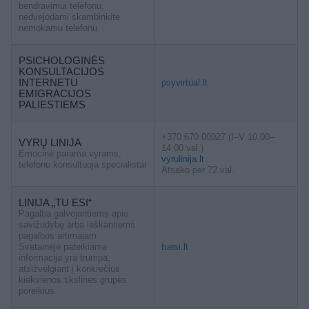
bendravimui telefonu,
nedvejodami skambinkite
nemokamu telefonu
PSICHOLOGINĖS
KONSULTACIJOS
INTERNETU
psyvirtual.lt
EMIGRACIJOS
PALIESTIEMS
+370 670 00027 (I–V 10.00–
VYRŲ LINIJA
14.00 val.)
Emocinė parama vyrams,
vyrulinija.lt
telefonu konsultuoja specialistai
Atsako per 72 val.
LINIJA „TU ESI“
Pagalba galvojantiems apie
savižudybę arba ieškantiems
pagalbos artimajam
Svetainėje pateikiama
tuesi.lt
informacija yra trumpa,
atsižvelgiant į konkrečius
kiekvienos tikslinės grupės
poreikius