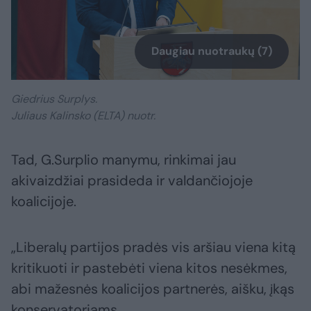
Daugiau nuotraukų (7)
Giedrius Surplys.
Juliaus Kalinsko (ELTA) nuotr.
Tad, G.Surplio manymu, rinkimai jau
akivaizdžiai prasideda ir valdančiojoje
koalicijoje.
„Liberalų partijos pradės vis aršiau viena kitą
kritikuoti ir pastebėti viena kitos nesėkmes,
abi mažesnės koalicijos partnerės, aišku, įkąs
konservatoriams.