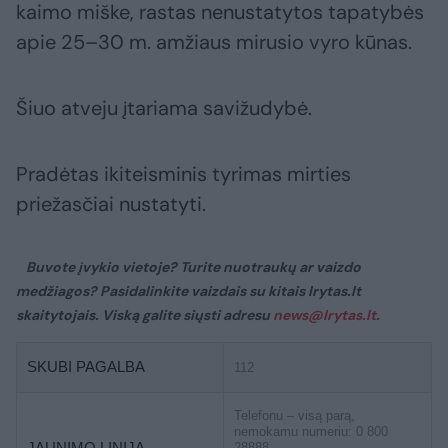
kaimo miške, rastas nenustatytos tapatybės
apie 25–30 m. amžiaus mirusio vyro kūnas.
Šiuo atveju įtariama savižudybė.
Pradėtas ikiteisminis tyrimas mirties
priežasčiai nustatyti.
Buvote įvykio vietoje? Turite nuotraukų ar vaizdo
medžiagos? Pasidalinkite vaizdais su kitais lrytas.lt
skaitytojais. Viską galite siųsti adresu
news@lrytas.lt
.
SKUBI PAGALBA
112
Telefonu – visą parą,
nemokamu numeriu: 0 800
JAUNIMO LINIJA
28888