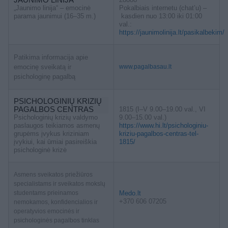
„Jaunimo linija“ – emocinė
Pokalbiais internetu (chat’u) –
parama jaunimui (16–35 m.)
kasdien nuo 13:00 iki 01:00
val.:
https://jaunimolinija.lt/pasikalbekim/
Patikima informacija apie
emocinę sveikatą ir
www.pagalbasau.lt
psichologinę pagalbą
PSICHOLOGINIŲ KRIZIŲ
PAGALBOS CENTRAS
1815 (I–V 9.00–19.00 val., VI
Psichologinių krizių valdymo
9.00–15.00 val.)
paslaugos teikiamos asmenų
https://www.hi.lt/psichologiniu-
grupėms įvykus kriziniam
kriziu-pagalbos-centras-tel-
įvykiui, kai ūmiai pasireiškia
1815/
psichologinė krizė
Asmens sveikatos priežiūros
specialistams ir sveikatos mokslų
studentams prieinamos
Medo.lt
+370 606 07205
nemokamos, konfidencialios ir
operatyvios emocinės ir
psichologinės pagalbos tinklas