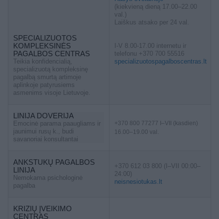
(kiekvieną dieną 17.00–22.00
val.)
Laiškus atsako per 24 val.
SPECIALIZUOTOS
KOMPLEKSINĖS
I-V 8.00-17.00 internetu ir
PAGALBOS CENTRAS
telefonu +370 700 55516
Teikia konfidencialią,
specializuotospagalboscentras.lt
specializuotą kompleksinę
pagalbą smurtą artimoje
aplinkoje patyrusiems
asmenims visoje Lietuvoje.
LINIJA DOVERIJA
Emocinė parama paaugliams ir
+370 800 77277 I–VII (kasdien)
jaunimui rusų k., budi
16.00–19.00 val.
savanoriai konsultantai
ANKSTUKŲ PAGALBOS
+370 612 03 800 (I–VII 00:00–
LINIJA
24:00)
Nemokama psichologinė
neisnesiotukas.lt
pagalba
KRIZIŲ ĮVEIKIMO
CENTRAS