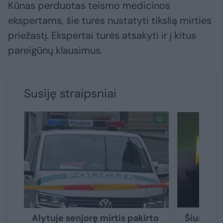
Kūnas perduotas teismo medicinos
ekspertams, šie turės nustatyti tikslią mirties
priežastį. Ekspertai turės atsakyti ir į kitus
pareigūnų klausimus.
Susiję straipsniai
Alytuje senjorę mirtis pakirto
Šiurpūs 