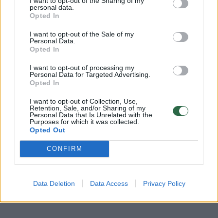
I want to opt-out of the Sharing of my
Rodyti daugiau žymių
personal data.
Opted In
I want to opt-out of the Sale of my
Personal Data.
Komentuoti po šiuo straipsniu
Opted In
I want to opt-out of processing my
Komentuoti gali tik Lrytas registruoti vartotojai.
Personal Data for Targeted Advertising.
Opted In
Prisijunkite prie registruotų vartotojų
bendruomenės ir bendraukite komentaruose!
I want to opt-out of Collection, Use,
Retention, Sale, and/or Sharing of my
Personal Data that Is Unrelated with the
Purposes for which it was collected.
Opted Out
Rodyti komentarus
CONFIRM
Prisijungti komentatoriams
Data Deletion
Data Access
Privacy Policy