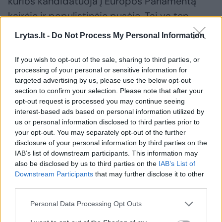
kurios kandidatuoja į Europos Parlamentą
kairėje ir populistinėje pusėje. Tai va ten,
turbūt nepaneigsi, bus dar žiauresnė
Lrytas.lt -
Do Not Process My Personal Information
konkurencija, ir, bijau, kad ten su visais
gražuliais ir puidokais ta konkurencija atrodys
If you wish to opt-out of the sale, sharing to third parties, or
processing of your personal or sensitive information for
ne tik neskani, bet peržengs visas padorumo
targeted advertising by us, please use the below opt-out
ribas“, – spėjo jis.
section to confirm your selection. Please note that after your
opt-out request is processed you may continue seeing
interest-based ads based on personal information utilized by
G.Surplys kalbėjo, kad valdančioji koalicija
us or personal information disclosed to third parties prior to
your opt-out. You may separately opt-out of the further
per daug simplifikuoja skirtis tarp dešinės ir
disclosure of your personal information by third parties on the
kairės – anot jo, realybė tiek Lietuvoje, tiek
IAB’s list of downstream participants. This information may
also be disclosed by us to third parties on the
IAB’s List of
Europoje dėl ideologinio pasiskirstymo yra
Downstream Participants
that may further disclose it to other
kitokia.
third parties.
Personal Data Processing Opt Outs
Eugenijus Gentvilas
Giedrius Surplys
Gitanas Nausėda