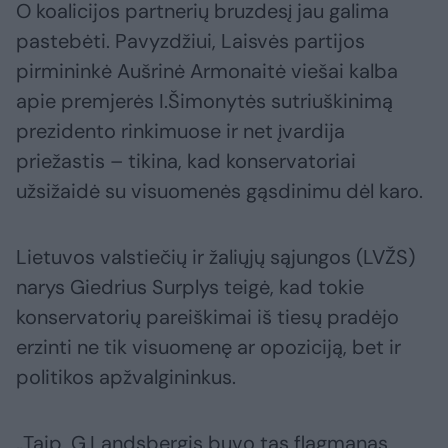
O koalicijos partnerių bruzdesį jau galima
pastebėti. Pavyzdžiui, Laisvės partijos
pirmininkė Aušrinė Armonaitė viešai kalba
apie premjerės I.Šimonytės sutriuškinimą
prezidento rinkimuose ir net įvardija
priežastis – tikina, kad konservatoriai
užsižaidė su visuomenės gąsdinimu dėl karo.
Lietuvos valstiečių ir žaliųjų sąjungos (LVŽS)
narys Giedrius Surplys teigė, kad tokie
konservatorių pareiškimai iš tiesų pradėjo
erzinti ne tik visuomenę ar opoziciją, bet ir
politikos apžvalgininkus.
„Taip, G.Landsbergis buvo tas flagmanas,