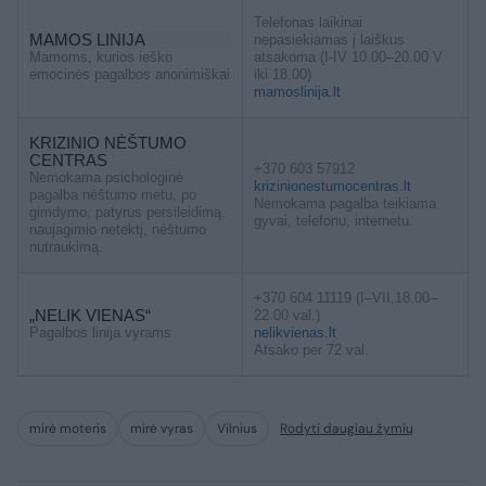
Telefonas laikinai
MAMOS LINIJA
nepasiekiamas į laiškus
Mamoms, kurios ieško
atsakoma (I-IV 10.00–20.00 V
emocinės pagalbos anonimiškai
iki 18.00)
mamoslinija.lt
KRIZINIO NĖŠTUMO
CENTRAS
+370 603 57912
Nemokama psichologinė
krizinionestumocentras.lt
pagalba nėštumo metu, po
Nemokama pagalba teikiama
gimdymo, patyrus persileidimą,
gyvai, telefonu, internetu.
naujagimio netektį, nėštumo
nutraukimą.
+370 604 11119 (I–VII,18.00–
„NELIK VIENAS“
22.00 val.)
Pagalbos linija vyrams
nelikvienas.lt
Atsako per 72 val.
mirė moteris
mirė vyras
Vilnius
Rodyti daugiau žymių