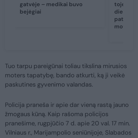
gatvėje – medikai buvo
toje pači
bejėgiai
dieną ras
paties a
moterys
Tuo tarpu pareigūnai toliau tikslina mirusios
moters tapatybę, bando atkurti, ką ji veikė
paskutines gyvenimo valandas.
Policija praneša ir apie dar vieną rastą jauno
žmogaus kūną. Kaip rašoma policijos
pranešime, rugpjūčio 7 d. apie 20 val. 17 min.
Vilniaus r., Marijampolio seniūnijoje, Slabados