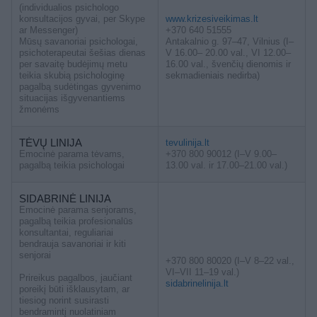
(individualios psichologo
konsultacijos gyvai, per Skype
www.krizesiveikimas.lt
ar Messenger)
+370 640 51555
Mūsų savanoriai psichologai,
Antakalnio g. 97–47, Vilnius (I–
psichoterapeutai šešias dienas
V 16.00– 20.00 val., VI 12.00–
per savaitę budėjimų metu
16.00 val., švenčių dienomis ir
teikia skubią psichologinę
sekmadieniais nedirba)
pagalbą sudėtingas gyvenimo
situacijas išgyvenantiems
žmonėms
TĖVŲ LINIJA
tevulinija.lt
Emocinė parama tėvams,
+370 800 90012 (I–V 9.00–
pagalbą teikia psichologai
13.00 val. ir 17.00–21.00 val.)
SIDABRINĖ LINIJA
Emocinė parama senjorams,
pagalbą teikia profesionalūs
konsultantai, reguliariai
bendrauja savanoriai ir kiti
senjorai
+370 800 80020 (I–V 8–22 val.,
VI–VII 11–19 val.)
Prireikus pagalbos, jaučiant
sidabrinelinija.lt
poreikį būti išklausytam, ar
tiesiog norint susirasti
bendramintį nuolatiniam