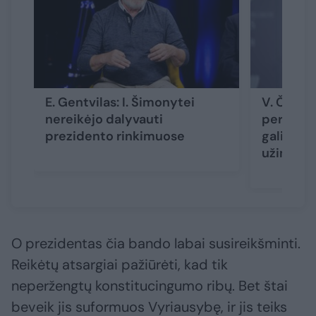
E. Gentvilas: I. Šimonytei
V. Čmily
nereikėjo dalyvauti
perrinkt
prezidento rinkimuose
galimybę
užimti te
O prezidentas čia bando labai susireikšminti.
Reikėtų atsargiai pažiūrėti, kad tik
neperžengtų konstitucingumo ribų. Bet štai
beveik jis suformuos Vyriausybę, ir jis teiks