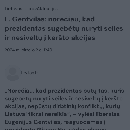
Lietuvos diena
Aktualijos
E. Gentvilas: norėčiau, kad
prezidentas sugebėtų nuryti seiles
ir nesiveltų į keršto akcijas
2024 m. birželio 2 d. 11:49
Lrytas.lt
„Norėčiau, kad prezidentas būtų tas, kuris
sugebėtų nuryti seiles ir nesiveltų į keršto
akcijas, nepūstų dirbtinių konfliktų, kurių
Lietuvai tikrai nereikia“, – vylėsi liberalas
Eugenijus Gentvilas, reaguodamas į
prezidento Gitano Nausėdos planus