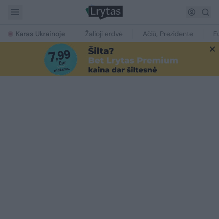
Karas Ukrainoje
Žalioji erdvė
Ačiū, Prezidente
E