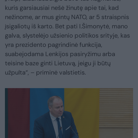
kuris garsiausiai nešė žinutę apie tai, kad
nežinome, ar mus gintų NATO, ar 5 straispnis
įsigaliotų iš karto. Bet pati I.Šimonytė, mano
galva, slystelėjo užsienio politikos srityje, kas
yra prezidento pagrindinė funkcija,
suabejodama Lenkijos pasiryžimu arba
teisine baze ginti Lietuvą, jeigu ji būtų
užpulta“, – priminė valstietis.